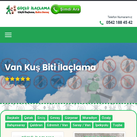
Telefon Numaramız:
0542 188 45 42
Menu
Van Kuş Biti İlaçlama
Başkale
Çatak
Erciş
Gevaş
Gürpınar
Muradiye
Özalp
Bahçesaray
Çaldıran
Edremit / Van
Saray / Van
İpekyolu
Tuşba