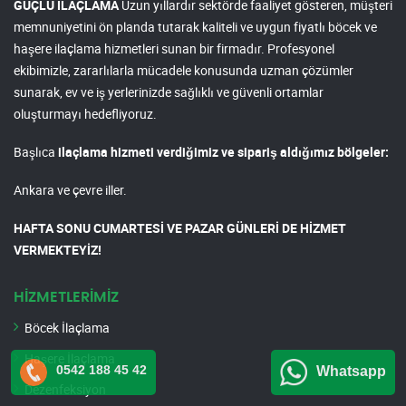
GÜÇLÜ İLAÇLAMA
Uzun yıllardır sektörde faaliyet gösteren, müşteri
memnuniyetini ön planda tutarak kaliteli ve uygun fiyatlı böcek ve
haşere ilaçlama hizmetleri sunan bir firmadır. Profesyonel
ekibimizle, zararlılarla mücadele konusunda uzman çözümler
sunarak, ev ve iş yerlerinizde sağlıklı ve güvenli ortamlar
oluşturmayı hedefliyoruz.
Başlıca
ilaçlama hizmeti verdiğimiz ve sipariş aldığımız bölgeler:
Ankara ve çevre iller.
HAFTA SONU CUMARTESİ VE PAZAR GÜNLERİ DE HİZMET
VERMEKTEYİZ!
HİZMETLERİMİZ
Böcek İlaçlama
Haşere İlaçlama
0542 188 45 42
Whatsapp
Dezenfeksiyon