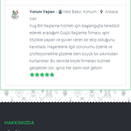
Yorum Yapan :
Yeliz Bakır, Konum :
Ankara
Van
Kuş Biti İlaçlama hizmeti için başlangıçta tereddüt
ederek aradığım Güçlü İlaçlama firması, işini
titizlikle yapan ve güven veren bir ekip olduğunu
kanıtladı. Haşerelerle ilgili sorunumu özenle ve
profesyonellikle çözerek beni büyük bir sıkıntıdan
kurtardılar. Bu devirde böyle firmaları bulmak
gerçekten zor; işiniz her daim rast gelsin!
HAKKIMIZDA