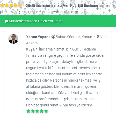
Güçlü İlaçlama
firması
Van Kuş Biti İlaçlama
hizmeti
için tüm müşterilerinden 5 yıldızlı yorumlar almıştır.
Müşterilerimizden Gelen Yorumlar
Yorum Yapan :
Şaban Sönmez, Konum :
Van
Ankara
Kuş Biti İlaçlama hizmeti için Güçlü İlaçlama
firmasıyla iletişime geçtim. Telefonda gösterdikleri
profesyonel yaklaşım, detaylı bilgilendirme ve
uygun fiyat teklifleri beni etkiledi. Hemen böcek
ilaçlama talebinde bulundum ve belirtilen saatte
hızlıca geldiler. Personelin maske takması ve iş
ahlakına gösterdikleri özen, firmanın güvenilir
olduğunu kanıtladı. Söz verdikleri gibi ilaçlama
işlemini profesyonel bir şekilde tamamladılar.
Herkese gönül rahatlığıyla tavsiye ederim.