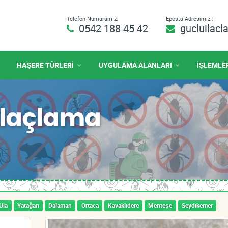
Telefon Numaramız:
Eposta Adresimiz :
0542 188 45 42
gucluilac
HAŞERE TÜRLERİ
UYGULAMA ALANLARI
İŞLEMLE
 İlaçlama
Ula
Yatağan
Dalaman
Ortaca
Kavaklıdere
Menteşe
Seydikemer