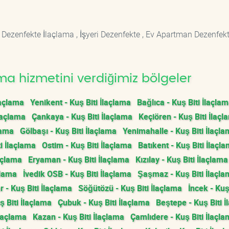
 Dezenfekte İlaçlama , İşyeri Dezenfekte , Ev Apartman Dezenfekt
ma hizmetini verdiğimiz bölgeler
laçlama
Yenikent - Kuş Biti İlaçlama
Bağlıca - Kuş Biti İlaçla
laçlama
Çankaya - Kuş Biti İlaçlama
Keçiören - Kuş Biti İlaçl
lama
Gölbaşı - Kuş Biti İlaçlama
Yenimahalle - Kuş Biti İlaçl
i İlaçlama
Ostim - Kuş Biti İlaçlama
Batıkent - Kuş Biti İlaçl
laçlama
Eryaman - Kuş Biti İlaçlama
Kızılay - Kuş Biti İlaçlama
çlama
İvedik OSB - Kuş Biti İlaçlama
Şaşmaz - Kuş Biti İlaçl
- Kuş Biti İlaçlama
Söğütözü - Kuş Biti İlaçlama
İncek - Kuş
 Biti İlaçlama
Çubuk - Kuş Biti İlaçlama
Beştepe - Kuş Biti 
İlaçlama
Kazan - Kuş Biti İlaçlama
Çamlıdere - Kuş Biti İlaçl