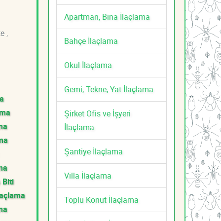
Apartman, Bina İlaçlama
e ,
Bahçe İlaçlama
Okul İlaçlama
Gemi, Tekne, Yat İlaçlama
ma
ama
Şirket Ofis ve İşyeri
ama
İlaçlama
ama
Şantiye İlaçlama
ama
Villa İlaçlama
 Biti
İlaçlama
Toplu Konut İlaçlama
ama