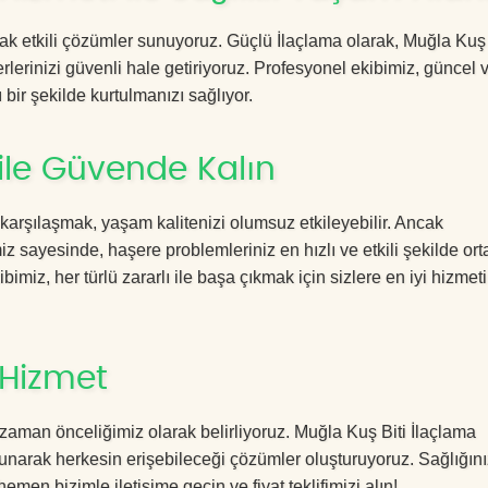
acak etkili çözümler sunuyoruz. Güçlü İlaçlama olarak, Muğla Kuş 
rlerinizi güvenli hale getiriyoruz. Profesyonel ekibimiz, güncel 
 bir şekilde kurtulmanızı sağlıyor.
 ile Güvende Kalın
 karşılaşmak, yaşam kalitenizi olumsuz etkileyebilir. Ancak
 sayesinde, haşere problemleriniz en hızlı ve etkili şekilde or
imiz, her türlü zararlı ile başa çıkmak için sizlere en iyi hizmeti
 Hizmet
zaman önceliğimiz olarak belirliyoruz. Muğla Kuş Biti İlaçlama
sunarak herkesin erişebileceği çözümler oluşturuyoruz. Sağlığını
hemen bizimle iletişime geçin ve fiyat teklifimizi alın!