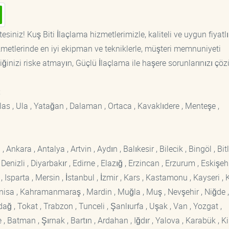
siniz! Kuş Biti İlaçlama hizmetlerimizle, kaliteli ve uygun fiyatlı
etlerinde en iyi ekipman ve tekniklerle, müşteri memnuniyeti
iğinizi riske atmayın, Güçlü İlaçlama ile haşere sorunlarınızı çöz
;
las , Ula , Yatağan , Dalaman , Ortaca , Kavaklıdere , Menteşe ,
kara , Antalya , Artvin , Aydın , Balıkesir , Bilecik , Bingöl , Bitli
enizli , Diyarbakır , Edirne , Elazığ , Erzincan , Erzurum , Eskişehi
sparta , Mersin , İstanbul , İzmir , Kars , Kastamonu , Kayseri , K
Manisa , Kahramanmaraş , Mardin , Muğla , Muş , Nevşehir , Niğde ,
rdağ , Tokat , Trabzon , Tunceli , Şanlıurfa , Uşak , Van , Yozgat ,
 Batman , Şırnak , Bartın , Ardahan , Iğdır , Yalova , Karabük , Kil