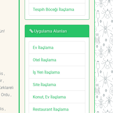
Tespih Böceği İlaçlama
Uygulama Alanları
ün!
Ev İlaçlama
Otel İlaçlama
İş Yeri İlaçlama
s ,
r ,
Site İlaçlama
ırklareli
 Ordu ,
Konut, Ev İlaçlama
is ,
Restaurant İlaçlama