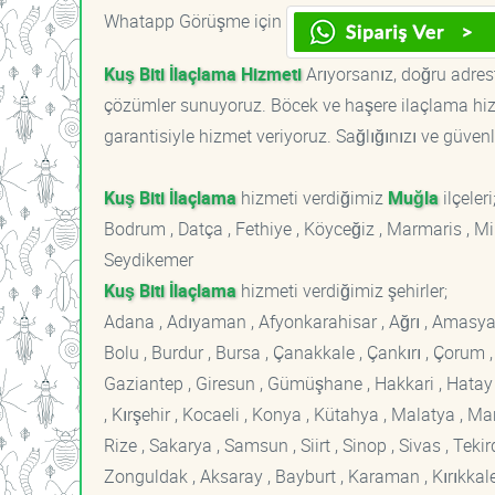
Whatapp Görüşme için
Kuş Biti İlaçlama Hizmeti
Arıyorsanız, doğru adreste
çözümler sunuyoruz. Böcek ve haşere ilaçlama hizm
garantisiyle hizmet veriyoruz. Sağlığınızı ve güvenl
Kuş Biti İlaçlama
hizmeti verdiğimiz
Muğla
ilçeleri
Bodrum , Datça , Fethiye , Köyceğiz , Marmaris , Mi
Seydikemer
Kuş Biti İlaçlama
hizmeti verdiğimiz şehirler;
Adana , Adıyaman , Afyonkarahisar , Ağrı , Amasya , An
Bolu , Burdur , Bursa , Çanakkale , Çankırı , Çorum , D
Gaziantep , Giresun , Gümüşhane , Hakkari , Hatay , I
, Kırşehir , Kocaeli , Konya , Kütahya , Malatya , 
Rize , Sakarya , Samsun , Siirt , Sinop , Sivas , Teki
Zonguldak , Aksaray , Bayburt , Karaman , Kırıkkale ,