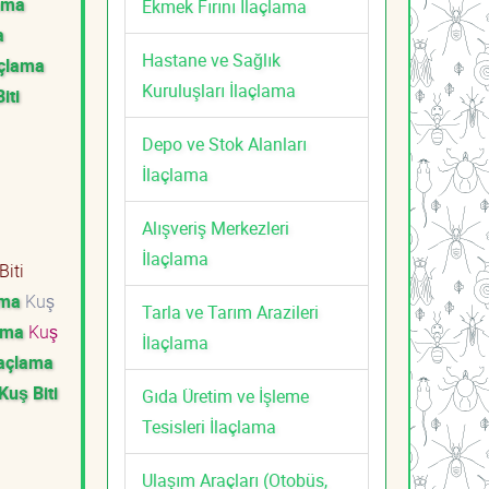
lama
Ekmek Fırını İlaçlama
a
Hastane ve Sağlık
açlama
Kuruluşları İlaçlama
iti
Depo ve Stok Alanları
İlaçlama
Alışveriş Merkezleri
İlaçlama
Biti
ama
Kuş
Tarla ve Tarım Arazileri
lama
Kuş
İlaçlama
laçlama
Kuş Biti
Gıda Üretim ve İşleme
Tesisleri İlaçlama
Ulaşım Araçları (Otobüs,