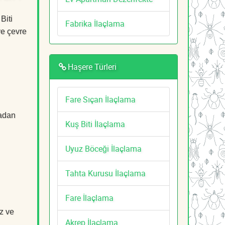
Biti
Fabrika İlaçlama
ve çevre
Haşere Türleri
Fare Sıçan İlaçlama
tadan
Kuş Biti İlaçlama
Uyuz Böceği İlaçlama
Tahta Kurusu İlaçlama
Fare İlaçlama
z ve
Akrep İlaçlama