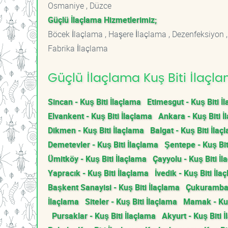
Osmaniye , Düzce
Güçlü İlaçlama Hizmetlerimiz;
Böcek İlaçlama , Haşere İlaçlama , Dezenfeksiyon ,
Fabrika İlaçlama
Güçlü İlaçlama Kuş Biti İlaçla
Sincan - Kuş Biti İlaçlama
Etimesgut - Kuş Biti İ
Elvankent - Kuş Biti İlaçlama
Ankara - Kuş Biti İ
Dikmen - Kuş Biti İlaçlama
Balgat - Kuş Biti İlaç
Demetevler - Kuş Biti İlaçlama
Şentepe - Kuş Bit
Ümitköy - Kuş Biti İlaçlama
Çayyolu - Kuş Biti İ
Yapracık - Kuş Biti İlaçlama
İvedik - Kuş Biti İla
Başkent Sanayisi - Kuş Biti İlaçlama
Çukurambar 
İlaçlama
Siteler - Kuş Biti İlaçlama
Mamak - Kuş
Pursaklar - Kuş Biti İlaçlama
Akyurt - Kuş Biti 