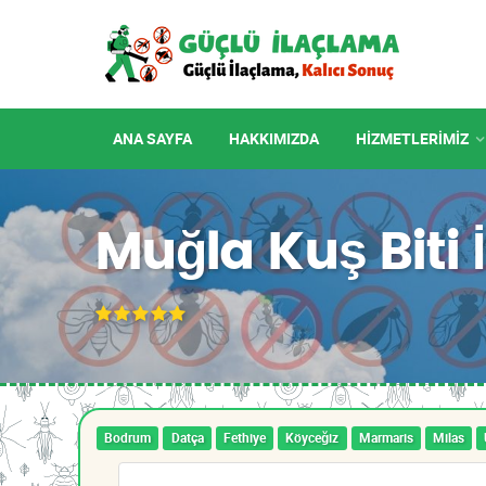
ANA SAYFA
HAKKIMIZDA
HIZMETLERIMIZ
Muğla Kuş Biti
Bodrum
Datça
Fethiye
Köyceğiz
Marmaris
Milas