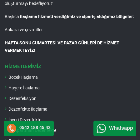
oluşturmayı hedefliyoruz.
Başlıca
ilaçlama hizmeti verdiğimiz ve sipariş aldığımız bölgeler:
Ankara ve çevre iller.
HAFTA SONU CUMARTESİ VE PAZAR GÜNLERİ DE HİZMET
VERMEKTEYİZ!
HİZMETLERİMİZ
Böcek İlaçlama
Haşere İlaçlama
Dezenfeksiyon
Dezenfekte İlaçlama
İşyeri Dezenfekte
0542 188 45 42
Whatsapp
Ev Apartman Dezenfekte