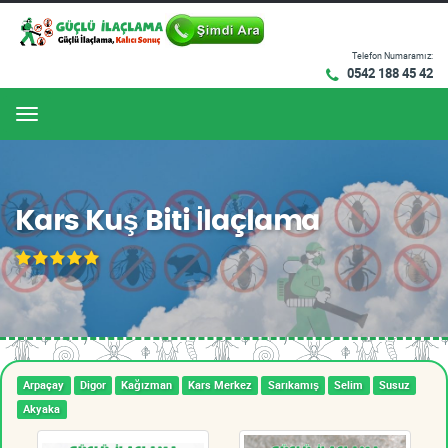
Telefon Numaramız:
0542 188 45 42
Menu
Kars Kuş Biti İlaçlama
Arpaçay
Digor
Kağızman
Kars Merkez
Sarıkamış
Selim
Susuz
Akyaka