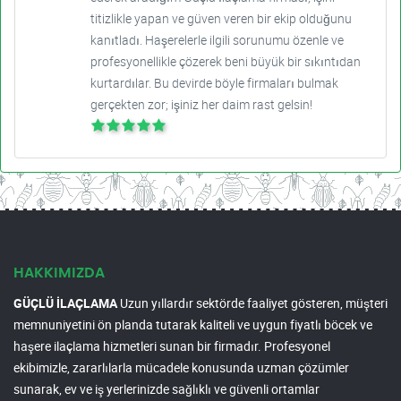
titizlikle yapan ve güven veren bir ekip olduğunu
kanıtladı. Haşerelerle ilgili sorunumu özenle ve
profesyonellikle çözerek beni büyük bir sıkıntıdan
kurtardılar. Bu devirde böyle firmaları bulmak
gerçekten zor; işiniz her daim rast gelsin!
HAKKIMIZDA
GÜÇLÜ İLAÇLAMA
Uzun yıllardır sektörde faaliyet gösteren, müşteri
memnuniyetini ön planda tutarak kaliteli ve uygun fiyatlı böcek ve
haşere ilaçlama hizmetleri sunan bir firmadır. Profesyonel
ekibimizle, zararlılarla mücadele konusunda uzman çözümler
sunarak, ev ve iş yerlerinizde sağlıklı ve güvenli ortamlar