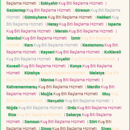
İlaçlama Hizmeti
|
Eskişehir
Kuş Biti İlaçlama Hizmeti
|
Gaziantep
Kuş Biti İlaçlama Hizmeti
|
Giresun
Kuş Biti İlaçlama
Hizmeti
|
Gümüşhane
Kuş Biti İlaçlama Hizmeti
|
Hakkari
Kuş
Biti İlaçlama Hizmeti
|
Hatay
Kuş Biti İlaçlama Hizmeti
|
Isparta
Kuş Biti İlaçlama Hizmeti
|
Mersin
Kuş Biti İlaçlama Hizmeti
|
İstanbul
Kuş Biti İlaçlama Hizmeti
|
İzmir
Kuş Biti İlaçlama
Hizmeti
|
Kars
Kuş Biti İlaçlama Hizmeti
|
Kastamonu
Kuş Biti
İlaçlama Hizmeti
|
Kayseri
Kuş Biti İlaçlama Hizmeti
|
Kırklareli
Kuş Biti İlaçlama Hizmeti
|
Kırşehir
Kuş Biti İlaçlama Hizmeti
|
Kocaeli
Kuş Biti İlaçlama Hizmeti
|
Konya
Kuş Biti İlaçlama
Hizmeti
|
Kütahya
Kuş Biti İlaçlama Hizmeti
|
Malatya
Kuş Biti
İlaçlama Hizmeti
|
Manisa
Kuş Biti İlaçlama Hizmeti
|
Kahramanmaraş
Kuş Biti İlaçlama Hizmeti
|
Mardin
Kuş Biti
İlaçlama Hizmeti
|
Muğla
Kuş Biti İlaçlama Hizmeti
|
Muş
Kuş
Biti İlaçlama Hizmeti
|
Nevşehir
Kuş Biti İlaçlama Hizmeti
|
Niğde
Kuş Biti İlaçlama Hizmeti
|
Ordu
Kuş Biti İlaçlama Hizmeti
|
Rize
Kuş Biti İlaçlama Hizmeti
|
Sakarya
Kuş Biti İlaçlama
Hizmeti
|
Samsun
Kuş Biti İlaçlama Hizmeti
|
Siirt
Kuş Biti
İlaçlama Hizmeti
|
Sinop
Kuş Biti İlaçlama Hizmeti
|
Sivas
Kuş