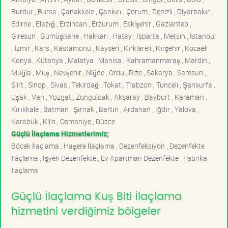
Burdur , Bursa , Çanakkale , Çankırı , Çorum , Denizli , Diyarbakır ,
Edirne , Elazığ , Erzincan , Erzurum , Eskişehir , Gaziantep ,
Giresun , Gümüşhane , Hakkari , Hatay , Isparta , Mersin , İstanbul
, İzmir , Kars , Kastamonu , Kayseri , Kırklareli , Kırşehir , Kocaeli ,
Konya , Kütahya , Malatya , Manisa , Kahramanmaraş , Mardin ,
Muğla , Muş , Nevşehir , Niğde , Ordu , Rize , Sakarya , Samsun ,
Siirt , Sinop , Sivas , Tekirdağ , Tokat , Trabzon , Tunceli , Şanlıurfa ,
Uşak , Van , Yozgat , Zonguldak , Aksaray , Bayburt , Karaman ,
Kırıkkale , Batman , Şırnak , Bartın , Ardahan , Iğdır , Yalova ,
Karabük , Kilis , Osmaniye , Düzce
Güçlü İlaçlama Hizmetlerimiz;
Böcek İlaçlama , Haşere İlaçlama , Dezenfeksiyon , Dezenfekte
İlaçlama , İşyeri Dezenfekte , Ev Apartman Dezenfekte , Fabrika
İlaçlama
Güçlü İlaçlama Kuş Biti İlaçlama
hizmetini verdiğimiz bölgeler