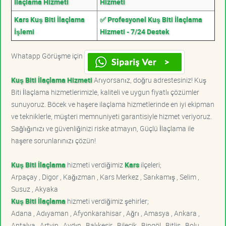
İlaçlama Hizmeti
Hizmeti
Kars Kuş Biti İlaçlama
✅ Profesyonel Kuş Biti İlaçlama
İşlemi
Hizmeti - 7/24 Destek
Whatapp Görüşme için
Kuş Biti İlaçlama Hizmeti
Arıyorsanız, doğru adrestesiniz! Kuş
Biti İlaçlama hizmetlerimizle, kaliteli ve uygun fiyatlı çözümler
sunuyoruz. Böcek ve haşere ilaçlama hizmetlerinde en iyi ekipman
ve tekniklerle, müşteri memnuniyeti garantisiyle hizmet veriyoruz.
Sağlığınızı ve güvenliğinizi riske atmayın, Güçlü İlaçlama ile
haşere sorunlarınızı çözün!
Kuş Biti İlaçlama
hizmeti verdiğimiz
Kars
ilçeleri;
Arpaçay , Digor , Kağızman , Kars Merkez , Sarıkamış , Selim ,
Susuz , Akyaka
Kuş Biti İlaçlama
hizmeti verdiğimiz şehirler;
Adana , Adıyaman , Afyonkarahisar , Ağrı , Amasya , Ankara ,
Antalya , Artvin , Aydın , Balıkesir , Bilecik , Bingöl , Bitlis , Bolu ,