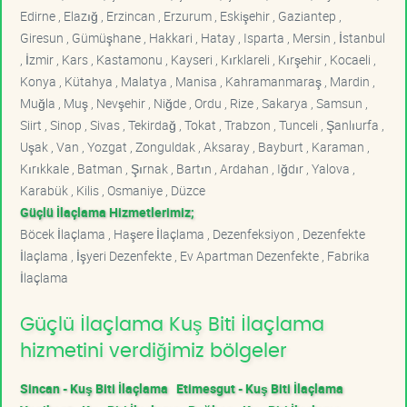
Edirne , Elazığ , Erzincan , Erzurum , Eskişehir , Gaziantep ,
Giresun , Gümüşhane , Hakkari , Hatay , Isparta , Mersin , İstanbul
, İzmir , Kars , Kastamonu , Kayseri , Kırklareli , Kırşehir , Kocaeli ,
Konya , Kütahya , Malatya , Manisa , Kahramanmaraş , Mardin ,
Muğla , Muş , Nevşehir , Niğde , Ordu , Rize , Sakarya , Samsun ,
Siirt , Sinop , Sivas , Tekirdağ , Tokat , Trabzon , Tunceli , Şanlıurfa ,
Uşak , Van , Yozgat , Zonguldak , Aksaray , Bayburt , Karaman ,
Kırıkkale , Batman , Şırnak , Bartın , Ardahan , Iğdır , Yalova ,
Karabük , Kilis , Osmaniye , Düzce
Güçlü İlaçlama Hizmetlerimiz;
Böcek İlaçlama , Haşere İlaçlama , Dezenfeksiyon , Dezenfekte
İlaçlama , İşyeri Dezenfekte , Ev Apartman Dezenfekte , Fabrika
İlaçlama
Güçlü İlaçlama Kuş Biti İlaçlama
hizmetini verdiğimiz bölgeler
Sincan - Kuş Biti İlaçlama
Etimesgut - Kuş Biti İlaçlama