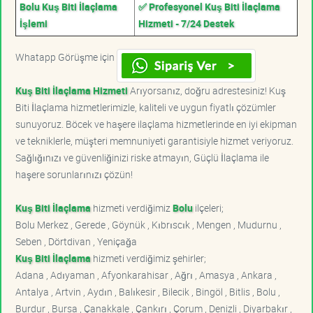
Bolu Kuş Biti İlaçlama
✅ Profesyonel Kuş Biti İlaçlama
İşlemi
Hizmeti - 7/24 Destek
Whatapp Görüşme için
Kuş Biti İlaçlama Hizmeti
Arıyorsanız, doğru adrestesiniz! Kuş
Biti İlaçlama hizmetlerimizle, kaliteli ve uygun fiyatlı çözümler
sunuyoruz. Böcek ve haşere ilaçlama hizmetlerinde en iyi ekipman
ve tekniklerle, müşteri memnuniyeti garantisiyle hizmet veriyoruz.
Sağlığınızı ve güvenliğinizi riske atmayın, Güçlü İlaçlama ile
haşere sorunlarınızı çözün!
Kuş Biti İlaçlama
hizmeti verdiğimiz
Bolu
ilçeleri;
Bolu Merkez , Gerede , Göynük , Kıbrıscık , Mengen , Mudurnu ,
Seben , Dörtdivan , Yeniçağa
Kuş Biti İlaçlama
hizmeti verdiğimiz şehirler;
Adana , Adıyaman , Afyonkarahisar , Ağrı , Amasya , Ankara ,
Antalya , Artvin , Aydın , Balıkesir , Bilecik , Bingöl , Bitlis , Bolu ,
Burdur , Bursa , Çanakkale , Çankırı , Çorum , Denizli , Diyarbakır ,