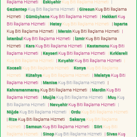
İlaçlama Hizmeti
|
Eskişehir
Kuş Biti İlaçlama Hizmeti
|
Gaziantep
Kuş Biti İlaçlama Hizmeti
|
Giresun
Kuş Biti İlaçlama
Hizmeti
|
Gümüşhane
Kuş Biti İlaçlama Hizmeti
|
Hakkari
Kuş
Biti İlaçlama Hizmeti
|
Hatay
Kuş Biti İlaçlama Hizmeti
|
Isparta
Kuş Biti İlaçlama Hizmeti
|
Mersin
Kuş Biti İlaçlama Hizmeti
|
İstanbul
Kuş Biti İlaçlama Hizmeti
|
İzmir
Kuş Biti İlaçlama
Hizmeti
|
Kars
Kuş Biti İlaçlama Hizmeti
|
Kastamonu
Kuş Biti
İlaçlama Hizmeti
|
Kayseri
Kuş Biti İlaçlama Hizmeti
|
Kırklareli
Kuş Biti İlaçlama Hizmeti
|
Kırşehir
Kuş Biti İlaçlama Hizmeti
|
Kocaeli
Kuş Biti İlaçlama Hizmeti
|
Konya
Kuş Biti İlaçlama
Hizmeti
|
Kütahya
Kuş Biti İlaçlama Hizmeti
|
Malatya
Kuş Biti
İlaçlama Hizmeti
|
Manisa
Kuş Biti İlaçlama Hizmeti
|
Kahramanmaraş
Kuş Biti İlaçlama Hizmeti
|
Mardin
Kuş Biti
İlaçlama Hizmeti
|
Muğla
Kuş Biti İlaçlama Hizmeti
|
Muş
Kuş
Biti İlaçlama Hizmeti
|
Nevşehir
Kuş Biti İlaçlama Hizmeti
|
Niğde
Kuş Biti İlaçlama Hizmeti
|
Ordu
Kuş Biti İlaçlama Hizmeti
|
Rize
Kuş Biti İlaçlama Hizmeti
|
Sakarya
Kuş Biti İlaçlama
Hizmeti
|
Samsun
Kuş Biti İlaçlama Hizmeti
|
Siirt
Kuş Biti
İlaçlama Hizmeti
|
Sinop
Kuş Biti İlaçlama Hizmeti
|
Sivas
Kuş