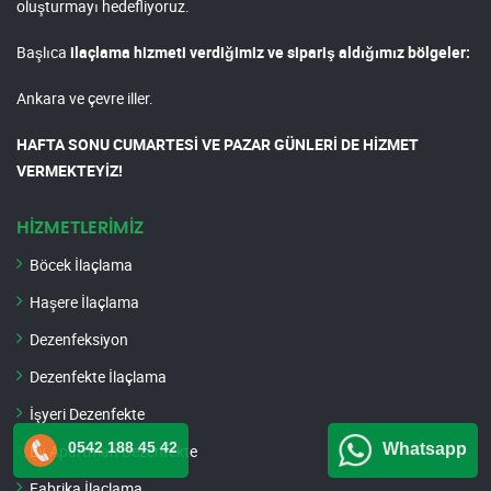
oluşturmayı hedefliyoruz.
Başlıca
ilaçlama hizmeti verdiğimiz ve sipariş aldığımız bölgeler:
Ankara ve çevre iller.
HAFTA SONU CUMARTESİ VE PAZAR GÜNLERİ DE HİZMET
VERMEKTEYİZ!
HİZMETLERİMİZ
Böcek İlaçlama
Haşere İlaçlama
Dezenfeksiyon
Dezenfekte İlaçlama
İşyeri Dezenfekte
0542 188 45 42
Whatsapp
Ev Apartman Dezenfekte
Fabrika İlaçlama