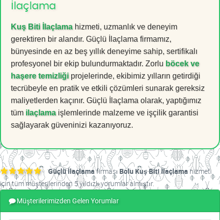
İlaçlama
Kuş Biti İlaçlama
hizmeti, uzmanlık ve deneyim
gerektiren bir alandır. Güçlü İlaçlama firmamız,
bünyesinde en az beş yıllık deneyime sahip, sertifikalı
profesyonel bir ekip bulundurmaktadır. Zorlu
böcek ve
haşere temizliği
projelerinde, ekibimiz yılların getirdiği
tecrübeyle en pratik ve etkili çözümleri sunarak gereksiz
maliyetlerden kaçınır. Güçlü İlaçlama olarak, yaptığımız
tüm
ilaçlama
işlemlerinde malzeme ve işçilik garantisi
sağlayarak güveninizi kazanıyoruz.
Güçlü İlaçlama
firması
Bolu Kuş Biti İlaçlama
hizmeti
için tüm müşterilerinden 5 yıldızlı yorumlar almıştır.
Müşterilerimizden Gelen Yorumlar