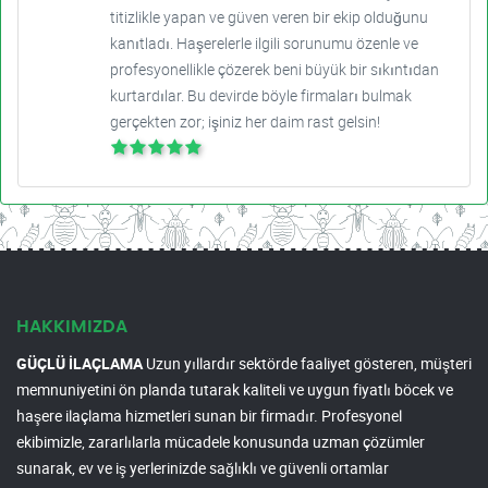
titizlikle yapan ve güven veren bir ekip olduğunu
kanıtladı. Haşerelerle ilgili sorunumu özenle ve
profesyonellikle çözerek beni büyük bir sıkıntıdan
kurtardılar. Bu devirde böyle firmaları bulmak
gerçekten zor; işiniz her daim rast gelsin!
HAKKIMIZDA
GÜÇLÜ İLAÇLAMA
Uzun yıllardır sektörde faaliyet gösteren, müşteri
memnuniyetini ön planda tutarak kaliteli ve uygun fiyatlı böcek ve
haşere ilaçlama hizmetleri sunan bir firmadır. Profesyonel
ekibimizle, zararlılarla mücadele konusunda uzman çözümler
sunarak, ev ve iş yerlerinizde sağlıklı ve güvenli ortamlar