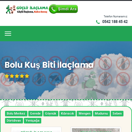
Telefon Numaramız:
0542 188 45 42
Menu
Bolu Kuş Biti İlaçlama
Bolu Merkez
Gerede
Göynük
Kıbrıscık
Mengen
Mudurnu
Seben
Dörtdivan
Yeniçağa