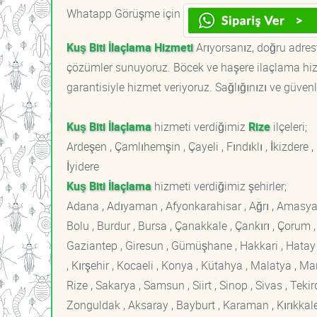
Whatapp Görüşme için
Kuş Biti İlaçlama Hizmeti
Arıyorsanız, doğru adreste
çözümler sunuyoruz. Böcek ve haşere ilaçlama hizm
garantisiyle hizmet veriyoruz. Sağlığınızı ve güvenl
Kuş Biti İlaçlama
hizmeti verdiğimiz
Rize
ilçeleri;
Ardeşen , Çamlıhemşin , Çayeli , Fındıklı , İkizdere
İyidere
Kuş Biti İlaçlama
hizmeti verdiğimiz şehirler;
Adana , Adıyaman , Afyonkarahisar , Ağrı , Amasya , An
Bolu , Burdur , Bursa , Çanakkale , Çankırı , Çorum , D
Gaziantep , Giresun , Gümüşhane , Hakkari , Hatay , I
, Kırşehir , Kocaeli , Konya , Kütahya , Malatya , 
Rize , Sakarya , Samsun , Siirt , Sinop , Sivas , Teki
Zonguldak , Aksaray , Bayburt , Karaman , Kırıkkale ,