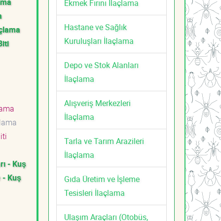
lama
Ekmek Fırını İlaçlama
a
Hastane ve Sağlık
açlama
Kuruluşları İlaçlama
iti
Depo ve Stok Alanları
İlaçlama
Alışveriş Merkezleri
çlama
İlaçlama
çlama
ti
Tarla ve Tarım Arazileri
İlaçlama
rı - Kuş
e - Kuş
Gıda Üretim ve İşleme
Tesisleri İlaçlama
Ulaşım Araçları (Otobüs,