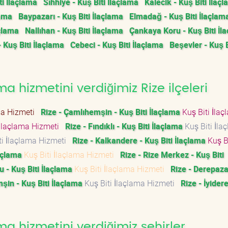
i İlaçlama
Sıhhiye - Kuş Biti İlaçlama
Kalecik - Kuş Biti İlaç
lama
Baypazarı - Kuş Biti İlaçlama
Elmadağ - Kuş Biti İlaçlam
çlama
Nallıhan - Kuş Biti İlaçlama
Çankaya Koru - Kuş Biti İl
- Kuş Biti İlaçlama
Cebeci - Kuş Biti İlaçlama
Beşevler - Kuş B
a hizmetini verdiğimiz Rize ilçeleri
ama Hizmeti
Rize - Çamlıhemşin - Kuş Biti İlaçlama
Kuş Biti İla
 İlaçlama Hizmeti
Rize - Fındıklı - Kuş Biti İlaçlama
Kuş Biti İla
ti İlaçlama Hizmeti
Rize - Kalkandere - Kuş Biti İlaçlama
Kuş Bi
laçlama
Kuş Biti İlaçlama Hizmeti
Rize - Rize Merkez - Kuş Biti
 - Kuş Biti İlaçlama
Kuş Biti İlaçlama Hizmeti
Rize - Derepaza
şin - Kuş Biti İlaçlama
Kuş Biti İlaçlama Hizmeti
Rize - İyider
ma hizmetini verdiğimiz şehirler