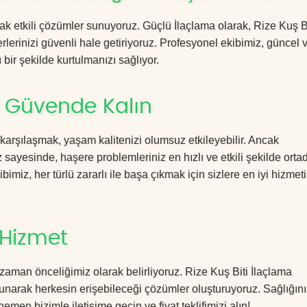
cak etkili çözümler sunuyoruz. Güçlü İlaçlama olarak, Rize Kuş B
rlerinizi güvenli hale getiriyoruz. Profesyonel ekibimiz, güncel 
 bir şekilde kurtulmanızı sağlıyor.
le Güvende Kalın
 karşılaşmak, yaşam kalitenizi olumsuz etkileyebilir. Ancak
sayesinde, haşere problemleriniz en hızlı ve etkili şekilde orta
imiz, her türlü zararlı ile başa çıkmak için sizlere en iyi hizmeti
 Hizmet
zaman önceliğimiz olarak belirliyoruz. Rize Kuş Biti İlaçlama
sunarak herkesin erişebileceği çözümler oluşturuyoruz. Sağlığını
hemen bizimle iletişime geçin ve fiyat teklifimizi alın!