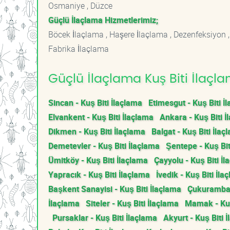
Osmaniye , Düzce
Güçlü İlaçlama Hizmetlerimiz;
Böcek İlaçlama , Haşere İlaçlama , Dezenfeksiyon ,
Fabrika İlaçlama
Güçlü İlaçlama Kuş Biti İlaçla
Sincan - Kuş Biti İlaçlama
Etimesgut - Kuş Biti İ
Elvankent - Kuş Biti İlaçlama
Ankara - Kuş Biti İ
Dikmen - Kuş Biti İlaçlama
Balgat - Kuş Biti İlaç
Demetevler - Kuş Biti İlaçlama
Şentepe - Kuş Bit
Ümitköy - Kuş Biti İlaçlama
Çayyolu - Kuş Biti İ
Yapracık - Kuş Biti İlaçlama
İvedik - Kuş Biti İla
Başkent Sanayisi - Kuş Biti İlaçlama
Çukurambar 
İlaçlama
Siteler - Kuş Biti İlaçlama
Mamak - Kuş
Pursaklar - Kuş Biti İlaçlama
Akyurt - Kuş Biti 