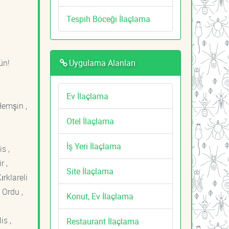
Tespih Böceği İlaçlama
Uygulama Alanları
ün!
Ev İlaçlama
Hemşin ,
Otel İlaçlama
İş Yeri İlaçlama
s ,
r ,
Site İlaçlama
ırklareli
 Ordu ,
Konut, Ev İlaçlama
is ,
Restaurant İlaçlama