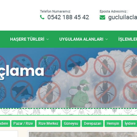
Telefon Numaramız:
Eposta Adresimiz :
0542 188 45 42
gucluilac
HAŞERE TÜRLERİ
UYGULAMA ALANLARI
İŞLEMLE
laçlama
ndere
Pazar / Rize
Rize Merkez
Güneysu
Derepazarı
Hemşin
İyidere