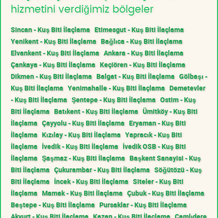
hizmetini verdiğimiz bölgeler
Sincan - Kuş Biti İlaçlama
Etimesgut - Kuş Biti İlaçlama
Yenikent - Kuş Biti İlaçlama
Bağlıca - Kuş Biti İlaçlama
Elvankent - Kuş Biti İlaçlama
Ankara - Kuş Biti İlaçlama
Çankaya - Kuş Biti İlaçlama
Keçiören - Kuş Biti İlaçlama
Dikmen - Kuş Biti İlaçlama
Balgat - Kuş Biti İlaçlama
Gölbaşı -
Kuş Biti İlaçlama
Yenimahalle - Kuş Biti İlaçlama
Demetevler
- Kuş Biti İlaçlama
Şentepe - Kuş Biti İlaçlama
Ostim - Kuş
Biti İlaçlama
Batıkent - Kuş Biti İlaçlama
Ümitköy - Kuş Biti
İlaçlama
Çayyolu - Kuş Biti İlaçlama
Eryaman - Kuş Biti
İlaçlama
Kızılay - Kuş Biti İlaçlama
Yapracık - Kuş Biti
İlaçlama
İvedik - Kuş Biti İlaçlama
İvedik OSB - Kuş Biti
İlaçlama
Şaşmaz - Kuş Biti İlaçlama
Başkent Sanayisi - Kuş
Biti İlaçlama
Çukurambar - Kuş Biti İlaçlama
Söğütözü - Kuş
Biti İlaçlama
İncek - Kuş Biti İlaçlama
Siteler - Kuş Biti
İlaçlama
Mamak - Kuş Biti İlaçlama
Çubuk - Kuş Biti İlaçlama
Beştepe - Kuş Biti İlaçlama
Pursaklar - Kuş Biti İlaçlama
Akyurt - Kuş Biti İlaçlama
Kazan - Kuş Biti İlaçlama
Çamlıdere