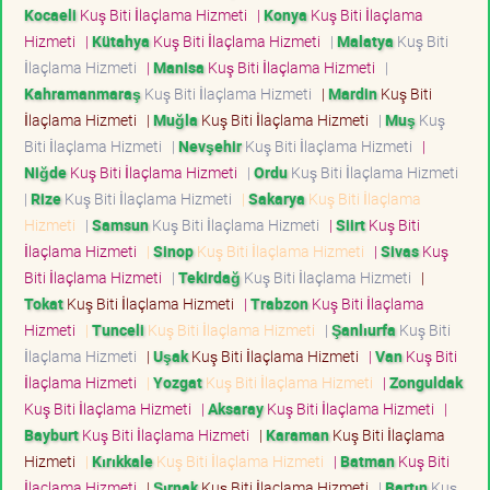
Kocaeli
Kuş Biti İlaçlama Hizmeti
|
Konya
Kuş Biti İlaçlama
Hizmeti
|
Kütahya
Kuş Biti İlaçlama Hizmeti
|
Malatya
Kuş Biti
İlaçlama Hizmeti
|
Manisa
Kuş Biti İlaçlama Hizmeti
|
Kahramanmaraş
Kuş Biti İlaçlama Hizmeti
|
Mardin
Kuş Biti
İlaçlama Hizmeti
|
Muğla
Kuş Biti İlaçlama Hizmeti
|
Muş
Kuş
Biti İlaçlama Hizmeti
|
Nevşehir
Kuş Biti İlaçlama Hizmeti
|
Niğde
Kuş Biti İlaçlama Hizmeti
|
Ordu
Kuş Biti İlaçlama Hizmeti
|
Rize
Kuş Biti İlaçlama Hizmeti
|
Sakarya
Kuş Biti İlaçlama
Hizmeti
|
Samsun
Kuş Biti İlaçlama Hizmeti
|
Siirt
Kuş Biti
İlaçlama Hizmeti
|
Sinop
Kuş Biti İlaçlama Hizmeti
|
Sivas
Kuş
Biti İlaçlama Hizmeti
|
Tekirdağ
Kuş Biti İlaçlama Hizmeti
|
Tokat
Kuş Biti İlaçlama Hizmeti
|
Trabzon
Kuş Biti İlaçlama
Hizmeti
|
Tunceli
Kuş Biti İlaçlama Hizmeti
|
Şanlıurfa
Kuş Biti
İlaçlama Hizmeti
|
Uşak
Kuş Biti İlaçlama Hizmeti
|
Van
Kuş Biti
İlaçlama Hizmeti
|
Yozgat
Kuş Biti İlaçlama Hizmeti
|
Zonguldak
Kuş Biti İlaçlama Hizmeti
|
Aksaray
Kuş Biti İlaçlama Hizmeti
|
Bayburt
Kuş Biti İlaçlama Hizmeti
|
Karaman
Kuş Biti İlaçlama
Hizmeti
|
Kırıkkale
Kuş Biti İlaçlama Hizmeti
|
Batman
Kuş Biti
İlaçlama Hizmeti
|
Şırnak
Kuş Biti İlaçlama Hizmeti
|
Bartın
Kuş