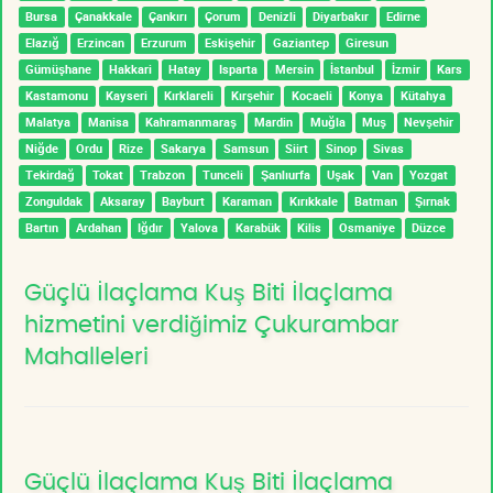
Bursa
Çanakkale
Çankırı
Çorum
Denizli
Diyarbakır
Edirne
Elazığ
Erzincan
Erzurum
Eskişehir
Gaziantep
Giresun
Gümüşhane
Hakkari
Hatay
Isparta
Mersin
İstanbul
İzmir
Kars
Kastamonu
Kayseri
Kırklareli
Kırşehir
Kocaeli
Konya
Kütahya
Malatya
Manisa
Kahramanmaraş
Mardin
Muğla
Muş
Nevşehir
Niğde
Ordu
Rize
Sakarya
Samsun
Siirt
Sinop
Sivas
Tekirdağ
Tokat
Trabzon
Tunceli
Şanlıurfa
Uşak
Van
Yozgat
Zonguldak
Aksaray
Bayburt
Karaman
Kırıkkale
Batman
Şırnak
Bartın
Ardahan
Iğdır
Yalova
Karabük
Kilis
Osmaniye
Düzce
Güçlü İlaçlama Kuş Biti İlaçlama
hizmetini verdiğimiz Çukurambar
Mahalleleri
Güçlü İlaçlama Kuş Biti İlaçlama