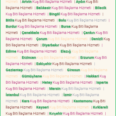
Hizmeti
|
Artvin
Kuş Biti İlaçlama Hizmeti
|
Aydın
Kuş Biti
İlaçlama Hizmeti
|
Balıkesir
Kuş Biti İlaçlama Hizmeti
|
Bilecik
Kuş Biti İlaçlama Hizmeti
|
Bingöl
Kuş Biti İlaçlama Hizmeti
|
Bitlis
Kuş Biti İlaçlama Hizmeti
|
Bolu
Kuş Biti İlaçlama Hizmeti
|
Burdur
Kuş Biti İlaçlama Hizmeti
|
Bursa
Kuş Biti İlaçlama
Hizmeti
|
Çanakkale
Kuş Biti İlaçlama Hizmeti
|
Çankırı
Kuş Biti
İlaçlama Hizmeti
|
Çorum
Kuş Biti İlaçlama Hizmeti
|
Denizli
Kuş
Biti İlaçlama Hizmeti
|
Diyarbakır
Kuş Biti İlaçlama Hizmeti
|
Edirne
Kuş Biti İlaçlama Hizmeti
|
Elazığ
Kuş Biti İlaçlama
Hizmeti
|
Erzincan
Kuş Biti İlaçlama Hizmeti
|
Erzurum
Kuş Biti
İlaçlama Hizmeti
|
Eskişehir
Kuş Biti İlaçlama Hizmeti
|
Gaziantep
Kuş Biti İlaçlama Hizmeti
|
Giresun
Kuş Biti İlaçlama
Hizmeti
|
Gümüşhane
Kuş Biti İlaçlama Hizmeti
|
Hakkari
Kuş
Biti İlaçlama Hizmeti
|
Hatay
Kuş Biti İlaçlama Hizmeti
|
Isparta
Kuş Biti İlaçlama Hizmeti
|
Mersin
Kuş Biti İlaçlama Hizmeti
|
İstanbul
Kuş Biti İlaçlama Hizmeti
|
İzmir
Kuş Biti İlaçlama
Hizmeti
|
Kars
Kuş Biti İlaçlama Hizmeti
|
Kastamonu
Kuş Biti
İlaçlama Hizmeti
|
Kayseri
Kuş Biti İlaçlama Hizmeti
|
Kırklareli
Kuş Biti İlaçlama Hizmeti
|
Kırşehir
Kuş Biti İlaçlama Hizmeti
|