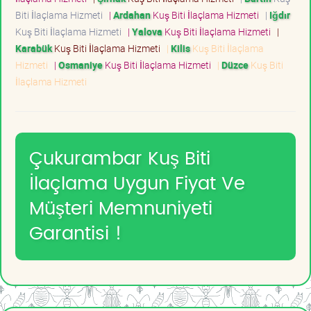
Biti İlaçlama Hizmeti
|
Ardahan
Kuş Biti İlaçlama Hizmeti
|
Iğdır
Kuş Biti İlaçlama Hizmeti
|
Yalova
Kuş Biti İlaçlama Hizmeti
|
Karabük
Kuş Biti İlaçlama Hizmeti
|
Kilis
Kuş Biti İlaçlama
Hizmeti
|
Osmaniye
Kuş Biti İlaçlama Hizmeti
|
Düzce
Kuş Biti
İlaçlama Hizmeti
Çukurambar Kuş Biti
İlaçlama Uygun Fiyat Ve
Müşteri Memnuniyeti
Garantisi !