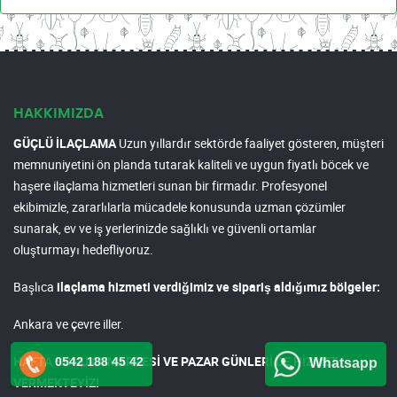
HAKKIMIZDA
GÜÇLÜ İLAÇLAMA
Uzun yıllardır sektörde faaliyet gösteren, müşteri
memnuniyetini ön planda tutarak kaliteli ve uygun fiyatlı böcek ve
haşere ilaçlama hizmetleri sunan bir firmadır. Profesyonel
ekibimizle, zararlılarla mücadele konusunda uzman çözümler
sunarak, ev ve iş yerlerinizde sağlıklı ve güvenli ortamlar
oluşturmayı hedefliyoruz.
Başlıca
ilaçlama hizmeti verdiğimiz ve sipariş aldığımız bölgeler:
Ankara ve çevre iller.
HAFTA SONU CUMARTESİ VE PAZAR GÜNLERİ DE HİZMET
0542 188 45 42
Whatsapp
VERMEKTEYİZ!