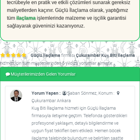
tecrübeyle en pratik ve etkili çözümleri sunarak gereksiz
maliyetlerden kaçınır. Güçlü İlaçlama olarak, yaptığımız
tüm
ilaçlama
işlemlerinde malzeme ve işçilik garantisi
sağlayarak güveninizi kazanıyoruz.
Güçlü İlaçlama
firması
Çukurambar Kuş Biti İlaçlama
hizmeti için tüm müşterilerinden 5 yıldızlı yorumlar almıştır.
Müşterilerimizden Gelen Yorumlar
Yorum Yapan :
Şaban Sönmez, Konum :
Çukurambar Ankara
Kuş Biti İlaçlama hizmeti için Güçlü İlaçlama
firmasıyla iletişime geçtim. Telefonda gösterdikleri
profesyonel yaklaşım, detaylı bilgilendirme ve
uygun fiyat teklifleri beni etkiledi. Hemen böcek
ilaçlama talebinde bulundum ve belirtilen saatte