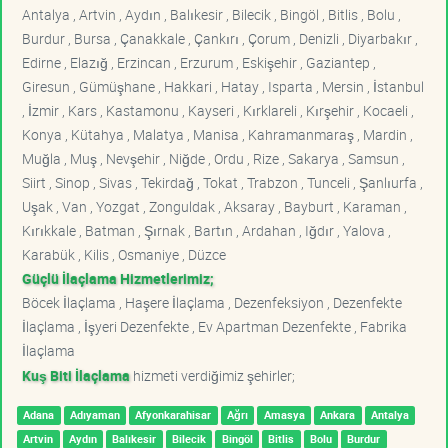
Antalya , Artvin , Aydın , Balıkesir , Bilecik , Bingöl , Bitlis , Bolu ,
Burdur , Bursa , Çanakkale , Çankırı , Çorum , Denizli , Diyarbakır ,
Edirne , Elazığ , Erzincan , Erzurum , Eskişehir , Gaziantep ,
Giresun , Gümüşhane , Hakkari , Hatay , Isparta , Mersin , İstanbul
, İzmir , Kars , Kastamonu , Kayseri , Kırklareli , Kırşehir , Kocaeli ,
Konya , Kütahya , Malatya , Manisa , Kahramanmaraş , Mardin ,
Muğla , Muş , Nevşehir , Niğde , Ordu , Rize , Sakarya , Samsun ,
Siirt , Sinop , Sivas , Tekirdağ , Tokat , Trabzon , Tunceli , Şanlıurfa ,
Uşak , Van , Yozgat , Zonguldak , Aksaray , Bayburt , Karaman ,
Kırıkkale , Batman , Şırnak , Bartın , Ardahan , Iğdır , Yalova ,
Karabük , Kilis , Osmaniye , Düzce
Güçlü İlaçlama Hizmetlerimiz;
Böcek İlaçlama , Haşere İlaçlama , Dezenfeksiyon , Dezenfekte
İlaçlama , İşyeri Dezenfekte , Ev Apartman Dezenfekte , Fabrika
İlaçlama
Kuş Biti İlaçlama
hizmeti verdiğimiz şehirler;
Adana
Adıyaman
Afyonkarahisar
Ağrı
Amasya
Ankara
Antalya
Artvin
Aydın
Balıkesir
Bilecik
Bingöl
Bitlis
Bolu
Burdur