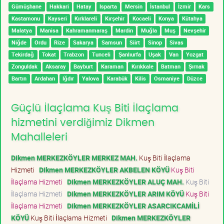
Gümüşhane
Hakkari
Hatay
Isparta
Mersin
İstanbul
İzmir
Kars
Kastamonu
Kayseri
Kırklareli
Kırşehir
Kocaeli
Konya
Kütahya
Malatya
Manisa
Kahramanmaraş
Mardin
Muğla
Muş
Nevşehir
Niğde
Ordu
Rize
Sakarya
Samsun
Siirt
Sinop
Sivas
Tekirdağ
Tokat
Trabzon
Tunceli
Şanlıurfa
Uşak
Van
Yozgat
Zonguldak
Aksaray
Bayburt
Karaman
Kırıkkale
Batman
Şırnak
Bartın
Ardahan
Iğdır
Yalova
Karabük
Kilis
Osmaniye
Düzce
Güçlü İlaçlama Kuş Biti İlaçlama
hizmetini verdiğimiz Dikmen
Mahalleleri
Dikmen MERKEZKÖYLER MERKEZ MAH.
Kuş Biti İlaçlama
Hizmeti
Dikmen MERKEZKÖYLER AKBELEN KÖYÜ
Kuş Biti
İlaçlama Hizmeti
Dikmen MERKEZKÖYLER ALUÇ MAH.
Kuş Biti
İlaçlama Hizmeti
Dikmen MERKEZKÖYLER ARIM KÖYÜ
Kuş Biti
İlaçlama Hizmeti
Dikmen MERKEZKÖYLER ASARCIKCAMİLİ
KÖYÜ
Kuş Biti İlaçlama Hizmeti
Dikmen MERKEZKÖYLER