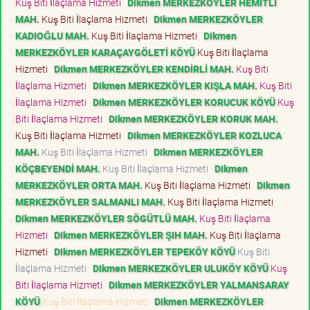
Kuş Biti İlaçlama Hizmeti
Dikmen MERKEZKÖYLER HEMİTLİ
MAH.
Kuş Biti İlaçlama Hizmeti
Dikmen MERKEZKÖYLER
KADIOĞLU MAH.
Kuş Biti İlaçlama Hizmeti
Dikmen
MERKEZKÖYLER KARAÇAYGÖLETİ KÖYÜ
Kuş Biti İlaçlama
Hizmeti
Dikmen MERKEZKÖYLER KENDİRLİ MAH.
Kuş Biti
İlaçlama Hizmeti
Dikmen MERKEZKÖYLER KIŞLA MAH.
Kuş Biti
İlaçlama Hizmeti
Dikmen MERKEZKÖYLER KORUCUK KÖYÜ
Kuş
Biti İlaçlama Hizmeti
Dikmen MERKEZKÖYLER KORUK MAH.
Kuş Biti İlaçlama Hizmeti
Dikmen MERKEZKÖYLER KOZLUCA
MAH.
Kuş Biti İlaçlama Hizmeti
Dikmen MERKEZKÖYLER
KÖÇBEYENDİ MAH.
Kuş Biti İlaçlama Hizmeti
Dikmen
MERKEZKÖYLER ORTA MAH.
Kuş Biti İlaçlama Hizmeti
Dikmen
MERKEZKÖYLER SALMANLI MAH.
Kuş Biti İlaçlama Hizmeti
Dikmen MERKEZKÖYLER SÖGÜTLÜ MAH.
Kuş Biti İlaçlama
Hizmeti
Dikmen MERKEZKÖYLER ŞIH MAH.
Kuş Biti İlaçlama
Hizmeti
Dikmen MERKEZKÖYLER TEPEKÖY KÖYÜ
Kuş Biti
İlaçlama Hizmeti
Dikmen MERKEZKÖYLER ULUKÖY KÖYÜ
Kuş
Biti İlaçlama Hizmeti
Dikmen MERKEZKÖYLER YALMANSARAY
KÖYÜ
Kuş Biti İlaçlama Hizmeti
Dikmen MERKEZKÖYLER