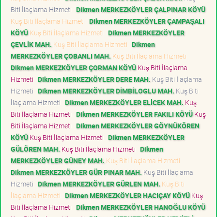
Biti İlaçlama Hizmeti
Dikmen MERKEZKÖYLER ÇALPINAR KÖYÜ
Kuş Biti İlaçlama Hizmeti
Dikmen MERKEZKÖYLER ÇAMPAŞALI
KÖYÜ
Kuş Biti İlaçlama Hizmeti
Dikmen MERKEZKÖYLER
ÇEVLİK MAH.
Kuş Biti İlaçlama Hizmeti
Dikmen
MERKEZKÖYLER ÇOBANLI MAH.
Kuş Biti İlaçlama Hizmeti
Dikmen MERKEZKÖYLER ÇORMAN KÖYÜ
Kuş Biti İlaçlama
Hizmeti
Dikmen MERKEZKÖYLER DERE MAH.
Kuş Biti İlaçlama
Hizmeti
Dikmen MERKEZKÖYLER DİMBİLOGLU MAH.
Kuş Biti
İlaçlama Hizmeti
Dikmen MERKEZKÖYLER ELİCEK MAH.
Kuş
Biti İlaçlama Hizmeti
Dikmen MERKEZKÖYLER FAKILI KÖYÜ
Kuş
Biti İlaçlama Hizmeti
Dikmen MERKEZKÖYLER GÖYNÜKÖREN
KÖYÜ
Kuş Biti İlaçlama Hizmeti
Dikmen MERKEZKÖYLER
GÜLÖREN MAH.
Kuş Biti İlaçlama Hizmeti
Dikmen
MERKEZKÖYLER GÜNEY MAH.
Kuş Biti İlaçlama Hizmeti
Dikmen MERKEZKÖYLER GÜR PINAR MAH.
Kuş Biti İlaçlama
Hizmeti
Dikmen MERKEZKÖYLER GÜRLEN MAH.
Kuş Biti
İlaçlama Hizmeti
Dikmen MERKEZKÖYLER HACIÇAY KÖYÜ
Kuş
Biti İlaçlama Hizmeti
Dikmen MERKEZKÖYLER HANOĞLU KÖYÜ