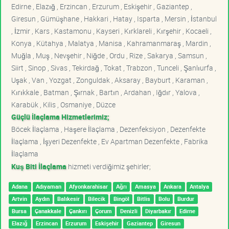
Edirne , Elazığ , Erzincan , Erzurum , Eskişehir , Gaziantep ,
Giresun , Gümüşhane , Hakkari , Hatay , Isparta , Mersin , İstanbul
, İzmir , Kars , Kastamonu , Kayseri , Kırklareli , Kırşehir , Kocaeli ,
Konya , Kütahya , Malatya , Manisa , Kahramanmaraş , Mardin ,
Muğla , Muş , Nevşehir , Niğde , Ordu , Rize , Sakarya , Samsun ,
Siirt , Sinop , Sivas , Tekirdağ , Tokat , Trabzon , Tunceli , Şanlıurfa ,
Uşak , Van , Yozgat , Zonguldak , Aksaray , Bayburt , Karaman ,
Kırıkkale , Batman , Şırnak , Bartın , Ardahan , Iğdır , Yalova ,
Karabük , Kilis , Osmaniye , Düzce
Güçlü İlaçlama Hizmetlerimiz;
Böcek İlaçlama , Haşere İlaçlama , Dezenfeksiyon , Dezenfekte
İlaçlama , İşyeri Dezenfekte , Ev Apartman Dezenfekte , Fabrika
İlaçlama
Kuş Biti İlaçlama
hizmeti verdiğimiz şehirler;
Adana
Adıyaman
Afyonkarahisar
Ağrı
Amasya
Ankara
Antalya
Artvin
Aydın
Balıkesir
Bilecik
Bingöl
Bitlis
Bolu
Burdur
Bursa
Çanakkale
Çankırı
Çorum
Denizli
Diyarbakır
Edirne
Elazığ
Erzincan
Erzurum
Eskişehir
Gaziantep
Giresun