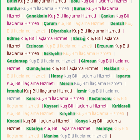
Bitlis
Kuş Biti İlaçlama Hizmeti
|
Bolu
Kuş Biti İlaçlama Hizmeti
|
Burdur
Kuş Biti İlaçlama Hizmeti
|
Bursa
Kuş Biti İlaçlama
Hizmeti
|
Çanakkale
Kuş Biti İlaçlama Hizmeti
|
Çankırı
Kuş Biti
İlaçlama Hizmeti
|
Çorum
Kuş Biti İlaçlama Hizmeti
|
Denizli
Kuş
Biti İlaçlama Hizmeti
|
Diyarbakır
Kuş Biti İlaçlama Hizmeti
|
Edirne
Kuş Biti İlaçlama Hizmeti
|
Elazığ
Kuş Biti İlaçlama
Hizmeti
|
Erzincan
Kuş Biti İlaçlama Hizmeti
|
Erzurum
Kuş Biti
İlaçlama Hizmeti
|
Eskişehir
Kuş Biti İlaçlama Hizmeti
|
Gaziantep
Kuş Biti İlaçlama Hizmeti
|
Giresun
Kuş Biti İlaçlama
Hizmeti
|
Gümüşhane
Kuş Biti İlaçlama Hizmeti
|
Hakkari
Kuş
Biti İlaçlama Hizmeti
|
Hatay
Kuş Biti İlaçlama Hizmeti
|
Isparta
Kuş Biti İlaçlama Hizmeti
|
Mersin
Kuş Biti İlaçlama Hizmeti
|
İstanbul
Kuş Biti İlaçlama Hizmeti
|
İzmir
Kuş Biti İlaçlama
Hizmeti
|
Kars
Kuş Biti İlaçlama Hizmeti
|
Kastamonu
Kuş Biti
İlaçlama Hizmeti
|
Kayseri
Kuş Biti İlaçlama Hizmeti
|
Kırklareli
Kuş Biti İlaçlama Hizmeti
|
Kırşehir
Kuş Biti İlaçlama Hizmeti
|
Kocaeli
Kuş Biti İlaçlama Hizmeti
|
Konya
Kuş Biti İlaçlama
Hizmeti
|
Kütahya
Kuş Biti İlaçlama Hizmeti
|
Malatya
Kuş Biti
İlaçlama Hizmeti
|
Manisa
Kuş Biti İlaçlama Hizmeti
|