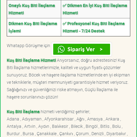
Onaylı Kuş Biti İlaçlama
✅ Dikmen En İyi Kuş Biti İlaçlama
Hizmeti
Hizmeti
Dikmen Kuş Biti İlaçlama
✅ Profesyonel Kuş Biti İlaçlama
İşlemi
Hizmeti - 7/24 Destek
Whatapp Görüşme için
Kuş Biti İlaçlama Hizmeti
Arıyorsanız, doğru adrestesiniz! Kuş
Biti İlaçlama hizmetlerimizle, kaliteli ve uygun fiyatlı çözümler
sunuyoruz. Böcek ve haşere ilaçlama hizmetlerinde en iyi ekipman
ve tekniklerle, müşteri memnuniyeti garantisiyle hizmet veriyoruz.
Sağlığınızı ve güvenliğinizi riske atmayın, Güçlü İlaçlama ile
haşere sorunlarınızı çözün!
Kuş Biti İlaçlama
hizmeti verdiğimiz şehirler;
Adana , Adıyaman , Afyonkarahisar , Ağrı , Amasya , Ankara ,
Antalya , Artvin , Aydın , Balıkesir , Bilecik , Bingöl , Bitlis , Bolu ,
Burdur , Bursa , Çanakkale , Çankırı , Çorum , Denizli , Diyarbakır ,