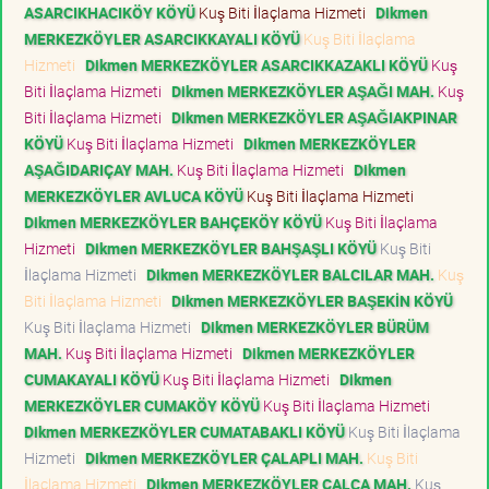
ASARCIKHACIKÖY KÖYÜ
Kuş Biti İlaçlama Hizmeti
Dikmen
MERKEZKÖYLER ASARCIKKAYALI KÖYÜ
Kuş Biti İlaçlama
Hizmeti
Dikmen MERKEZKÖYLER ASARCIKKAZAKLI KÖYÜ
Kuş
Biti İlaçlama Hizmeti
Dikmen MERKEZKÖYLER AŞAĞI MAH.
Kuş
Biti İlaçlama Hizmeti
Dikmen MERKEZKÖYLER AŞAĞIAKPINAR
KÖYÜ
Kuş Biti İlaçlama Hizmeti
Dikmen MERKEZKÖYLER
AŞAĞIDARIÇAY MAH.
Kuş Biti İlaçlama Hizmeti
Dikmen
MERKEZKÖYLER AVLUCA KÖYÜ
Kuş Biti İlaçlama Hizmeti
Dikmen MERKEZKÖYLER BAHÇEKÖY KÖYÜ
Kuş Biti İlaçlama
Hizmeti
Dikmen MERKEZKÖYLER BAHŞAŞLI KÖYÜ
Kuş Biti
İlaçlama Hizmeti
Dikmen MERKEZKÖYLER BALCILAR MAH.
Kuş
Biti İlaçlama Hizmeti
Dikmen MERKEZKÖYLER BAŞEKİN KÖYÜ
Kuş Biti İlaçlama Hizmeti
Dikmen MERKEZKÖYLER BÜRÜM
MAH.
Kuş Biti İlaçlama Hizmeti
Dikmen MERKEZKÖYLER
CUMAKAYALI KÖYÜ
Kuş Biti İlaçlama Hizmeti
Dikmen
MERKEZKÖYLER CUMAKÖY KÖYÜ
Kuş Biti İlaçlama Hizmeti
Dikmen MERKEZKÖYLER CUMATABAKLI KÖYÜ
Kuş Biti İlaçlama
Hizmeti
Dikmen MERKEZKÖYLER ÇALAPLI MAH.
Kuş Biti
İlaçlama Hizmeti
Dikmen MERKEZKÖYLER ÇALCA MAH.
Kuş