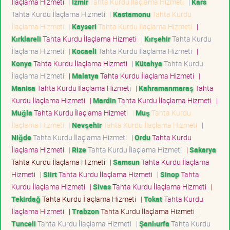
İlaçlama Hizmeti
|
İzmir
Tahta Kurdu İlaçlama Hizmeti
|
Kars
Tahta Kurdu İlaçlama Hizmeti
|
Kastamonu
Tahta Kurdu
İlaçlama Hizmeti
|
Kayseri
Tahta Kurdu İlaçlama Hizmeti
|
Kırklareli
Tahta Kurdu İlaçlama Hizmeti
|
Kırşehir
Tahta Kurdu
İlaçlama Hizmeti
|
Kocaeli
Tahta Kurdu İlaçlama Hizmeti
|
Konya
Tahta Kurdu İlaçlama Hizmeti
|
Kütahya
Tahta Kurdu
İlaçlama Hizmeti
|
Malatya
Tahta Kurdu İlaçlama Hizmeti
|
Manisa
Tahta Kurdu İlaçlama Hizmeti
|
Kahramanmaraş
Tahta
Kurdu İlaçlama Hizmeti
|
Mardin
Tahta Kurdu İlaçlama Hizmeti
|
Muğla
Tahta Kurdu İlaçlama Hizmeti
|
Muş
Tahta Kurdu
İlaçlama Hizmeti
|
Nevşehir
Tahta Kurdu İlaçlama Hizmeti
|
Niğde
Tahta Kurdu İlaçlama Hizmeti
|
Ordu
Tahta Kurdu
İlaçlama Hizmeti
|
Rize
Tahta Kurdu İlaçlama Hizmeti
|
Sakarya
Tahta Kurdu İlaçlama Hizmeti
|
Samsun
Tahta Kurdu İlaçlama
Hizmeti
|
Siirt
Tahta Kurdu İlaçlama Hizmeti
|
Sinop
Tahta
Kurdu İlaçlama Hizmeti
|
Sivas
Tahta Kurdu İlaçlama Hizmeti
|
Tekirdağ
Tahta Kurdu İlaçlama Hizmeti
|
Tokat
Tahta Kurdu
İlaçlama Hizmeti
|
Trabzon
Tahta Kurdu İlaçlama Hizmeti
|
Tunceli
Tahta Kurdu İlaçlama Hizmeti
|
Şanlıurfa
Tahta Kurdu