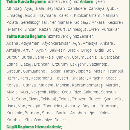
Tahta Kurdu İlaçlama
hizmeti verdiğimiz
Ankara
ilçeleri;
Altındağ , Ayaş , Bala , Beypazarı , Çamlıdere , Çankaya , Çubuk ,
Elmadağ , Güdül , Haymana , Kalecik , Kızılcahamam , Nallıhan ,
Polatlı , Şereflikoçhisar , Yenimahalle , Gölbaşı / Ankara , Keçiören
, Mamak , Sincan , Kazan , Akyurt , Etimesgut , Evren , Pursaklar
Tahta Kurdu İlaçlama
hizmeti verdiğimiz şehirler;
Adana , Adıyaman , Afyonkarahisar , Ağrı , Amasya , Ankara ,
Antalya , Artvin , Aydın , Balıkesir , Bilecik , Bingöl , Bitlis , Bolu ,
Burdur , Bursa , Çanakkale , Çankırı , Çorum , Denizli , Diyarbakır ,
Edirne , Elazığ , Erzincan , Erzurum , Eskişehir , Gaziantep ,
Giresun , Gümüşhane , Hakkari , Hatay , Isparta , Mersin , İstanbul
, İzmir , Kars , Kastamonu , Kayseri , Kırklareli , Kırşehir , Kocaeli ,
Konya , Kütahya , Malatya , Manisa , Kahramanmaraş , Mardin ,
Muğla , Muş , Nevşehir , Niğde , Ordu , Rize , Sakarya , Samsun ,
Siirt , Sinop , Sivas , Tekirdağ , Tokat , Trabzon , Tunceli , Şanlıurfa ,
Uşak , Van , Yozgat , Zonguldak , Aksaray , Bayburt , Karaman ,
Kırıkkale , Batman , Şırnak , Bartın , Ardahan , Iğdır , Yalova ,
Karabük , Kilis , Osmaniye , Düzce
Güçlü İlaçlama Hizmetlerimiz;