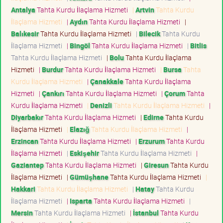
Antalya
Tahta Kurdu İlaçlama Hizmeti
|
Artvin
Tahta Kurdu
İlaçlama Hizmeti
|
Aydın
Tahta Kurdu İlaçlama Hizmeti
|
Balıkesir
Tahta Kurdu İlaçlama Hizmeti
|
Bilecik
Tahta Kurdu
İlaçlama Hizmeti
|
Bingöl
Tahta Kurdu İlaçlama Hizmeti
|
Bitlis
Tahta Kurdu İlaçlama Hizmeti
|
Bolu
Tahta Kurdu İlaçlama
Hizmeti
|
Burdur
Tahta Kurdu İlaçlama Hizmeti
|
Bursa
Tahta
Kurdu İlaçlama Hizmeti
|
Çanakkale
Tahta Kurdu İlaçlama
Hizmeti
|
Çankırı
Tahta Kurdu İlaçlama Hizmeti
|
Çorum
Tahta
Kurdu İlaçlama Hizmeti
|
Denizli
Tahta Kurdu İlaçlama Hizmeti
|
Diyarbakır
Tahta Kurdu İlaçlama Hizmeti
|
Edirne
Tahta Kurdu
İlaçlama Hizmeti
|
Elazığ
Tahta Kurdu İlaçlama Hizmeti
|
Erzincan
Tahta Kurdu İlaçlama Hizmeti
|
Erzurum
Tahta Kurdu
İlaçlama Hizmeti
|
Eskişehir
Tahta Kurdu İlaçlama Hizmeti
|
Gaziantep
Tahta Kurdu İlaçlama Hizmeti
|
Giresun
Tahta Kurdu
İlaçlama Hizmeti
|
Gümüşhane
Tahta Kurdu İlaçlama Hizmeti
|
Hakkari
Tahta Kurdu İlaçlama Hizmeti
|
Hatay
Tahta Kurdu
İlaçlama Hizmeti
|
Isparta
Tahta Kurdu İlaçlama Hizmeti
|
Mersin
Tahta Kurdu İlaçlama Hizmeti
|
İstanbul
Tahta Kurdu