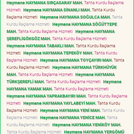
Haymana HAYMANA SIRÇASARAY MAH.
Tahta Kurdu İlaçlama
Hizmeti
Haymana HAYMANA SİNANLI MAH.
Tahta Kurdu
İlaçlama Hizmeti
Haymana HAYMANA SOĞULCA MAH.
Tahta
Kurdu İlaçlama Hizmeti
Haymana HAYMANA SÖĞÜTTEPE
MAH.
Tahta Kurdu İlaçlama Hizmeti
Haymana HAYMANA
ŞEREFLİGÖKGÖZ MAH.
Tahta Kurdu İlaçlama Hizmeti
Haymana HAYMANA TABAKLI MAH.
Tahta Kurdu İlaçlama
Hizmeti
Haymana HAYMANA TEPEKÖY MAH.
Tahta Kurdu
İlaçlama Hizmeti
Haymana HAYMANA TOYÇAYIRI MAH.
Tahta
Kurdu İlaçlama Hizmeti
Haymana HAYMANA TÜRKHÜYÜK
MAH.
Tahta Kurdu İlaçlama Hizmeti
Haymana HAYMANA
TÜRKŞEREFLİ MAH.
Tahta Kurdu İlaçlama Hizmeti
Haymana
HAYMANA YAMAK MAH.
Tahta Kurdu İlaçlama Hizmeti
Haymana HAYMANA YAPRAKBAYIRI MAH.
Tahta Kurdu İlaçlama
Hizmeti
Haymana HAYMANA YAYLABEYİ MAH.
Tahta Kurdu
İlaçlama Hizmeti
Haymana HAYMANA YENİ MAH.
Tahta Kurdu
İlaçlama Hizmeti
Haymana HAYMANA YENİCE MAH.
Tahta
Kurdu İlaçlama Hizmeti
Haymana HAYMANA YENİKÖY MAH.
Tahta Kurdu İlaçlama Hizmeti
Haymana HAYMANA YERGÖMÜ