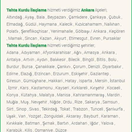
Tahta Kurdu İlaçlama
hizmeti verdiğimiz
Ankara
ilçeleri;
Altındağ , Ayaş , Bala , Beypazarı , Çamlıdere , Çankaya , Çubuk ,
Elmadağ , Güdül , Haymana , Kalecik , Kızılcahamam , Nallıhan ,
Polatlı , Şereflikoçhisar , Yenimahalle , Gölbaşı / Ankara , Keçiören
, Mamak , Sincan , Kazan , Akyurt , Etimesgut , Evren , Pursaklar
Tahta Kurdu İlaçlama
hizmeti verdiğimiz şehirler;
Adana , Adıyaman , Afyonkarahisar , Ağrı , Amasya , Ankara ,
Antalya , Artvin , Aydın , Balıkesir , Bilecik , Bingöl , Bitlis , Bolu ,
Burdur , Bursa , Çanakkale , Çankırı , Çorum , Denizli , Diyarbakır ,
Edirne , Elazığ , Erzincan , Erzurum , Eskişehir , Gaziantep ,
Giresun , Gümüşhane , Hakkari , Hatay , Isparta , Mersin , İstanbul
, İzmir , Kars , Kastamonu , Kayseri , Kırklareli , Kırşehir , Kocaeli ,
Konya , Kütahya , Malatya , Manisa , Kahramanmaraş , Mardin ,
Muğla , Muş , Nevşehir , Niğde , Ordu , Rize , Sakarya , Samsun ,
Siirt , Sinop , Sivas , Tekirdağ , Tokat , Trabzon , Tunceli , Şanlıurfa ,
Uşak , Van , Yozgat , Zonguldak , Aksaray , Bayburt , Karaman ,
Kırıkkale , Batman , Şırnak , Bartın , Ardahan , Iğdır , Yalova ,
Karabük , Kilis , Osmaniye , Düzce