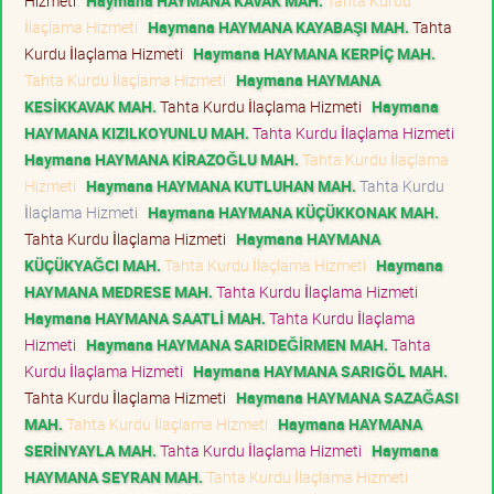
Hizmeti
Haymana HAYMANA KAVAK MAH.
Tahta Kurdu
İlaçlama Hizmeti
Haymana HAYMANA KAYABAŞI MAH.
Tahta
Kurdu İlaçlama Hizmeti
Haymana HAYMANA KERPİÇ MAH.
Tahta Kurdu İlaçlama Hizmeti
Haymana HAYMANA
KESİKKAVAK MAH.
Tahta Kurdu İlaçlama Hizmeti
Haymana
HAYMANA KIZILKOYUNLU MAH.
Tahta Kurdu İlaçlama Hizmeti
Haymana HAYMANA KİRAZOĞLU MAH.
Tahta Kurdu İlaçlama
Hizmeti
Haymana HAYMANA KUTLUHAN MAH.
Tahta Kurdu
İlaçlama Hizmeti
Haymana HAYMANA KÜÇÜKKONAK MAH.
Tahta Kurdu İlaçlama Hizmeti
Haymana HAYMANA
KÜÇÜKYAĞCI MAH.
Tahta Kurdu İlaçlama Hizmeti
Haymana
HAYMANA MEDRESE MAH.
Tahta Kurdu İlaçlama Hizmeti
Haymana HAYMANA SAATLİ MAH.
Tahta Kurdu İlaçlama
Hizmeti
Haymana HAYMANA SARIDEĞİRMEN MAH.
Tahta
Kurdu İlaçlama Hizmeti
Haymana HAYMANA SARIGÖL MAH.
Tahta Kurdu İlaçlama Hizmeti
Haymana HAYMANA SAZAĞASI
MAH.
Tahta Kurdu İlaçlama Hizmeti
Haymana HAYMANA
SERİNYAYLA MAH.
Tahta Kurdu İlaçlama Hizmeti
Haymana
HAYMANA SEYRAN MAH.
Tahta Kurdu İlaçlama Hizmeti