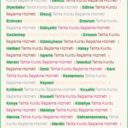
Kurdu İlaçlama Hizmeti
|
Denizli
Tahta Kurdu İlaçlama Hizmeti
|
Diyarbakır
Tahta Kurdu İlaçlama Hizmeti
|
Edirne
Tahta Kurdu
İlaçlama Hizmeti
|
Elazığ
Tahta Kurdu İlaçlama Hizmeti
|
Erzincan
Tahta Kurdu İlaçlama Hizmeti
|
Erzurum
Tahta Kurdu
İlaçlama Hizmeti
|
Eskişehir
Tahta Kurdu İlaçlama Hizmeti
|
Gaziantep
Tahta Kurdu İlaçlama Hizmeti
|
Giresun
Tahta Kurdu
İlaçlama Hizmeti
|
Gümüşhane
Tahta Kurdu İlaçlama Hizmeti
|
Hakkari
Tahta Kurdu İlaçlama Hizmeti
|
Hatay
Tahta Kurdu
İlaçlama Hizmeti
|
Isparta
Tahta Kurdu İlaçlama Hizmeti
|
Mersin
Tahta Kurdu İlaçlama Hizmeti
|
İstanbul
Tahta Kurdu
İlaçlama Hizmeti
|
İzmir
Tahta Kurdu İlaçlama Hizmeti
|
Kars
Tahta Kurdu İlaçlama Hizmeti
|
Kastamonu
Tahta Kurdu
İlaçlama Hizmeti
|
Kayseri
Tahta Kurdu İlaçlama Hizmeti
|
Kırklareli
Tahta Kurdu İlaçlama Hizmeti
|
Kırşehir
Tahta Kurdu
İlaçlama Hizmeti
|
Kocaeli
Tahta Kurdu İlaçlama Hizmeti
|
Konya
Tahta Kurdu İlaçlama Hizmeti
|
Kütahya
Tahta Kurdu
İlaçlama Hizmeti
|
Malatya
Tahta Kurdu İlaçlama Hizmeti
|
Manisa
Tahta Kurdu İlaçlama Hizmeti
|
Kahramanmaraş
Tahta
Kurdu İlaçlama Hizmeti
|
Mardin
Tahta Kurdu İlaçlama Hizmeti
|