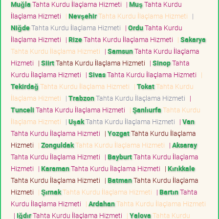
Muğla
Tahta Kurdu İlaçlama Hizmeti
|
Muş
Tahta Kurdu
İlaçlama Hizmeti
|
Nevşehir
Tahta Kurdu İlaçlama Hizmeti
|
Niğde
Tahta Kurdu İlaçlama Hizmeti
|
Ordu
Tahta Kurdu
İlaçlama Hizmeti
|
Rize
Tahta Kurdu İlaçlama Hizmeti
|
Sakarya
Tahta Kurdu İlaçlama Hizmeti
|
Samsun
Tahta Kurdu İlaçlama
Hizmeti
|
Siirt
Tahta Kurdu İlaçlama Hizmeti
|
Sinop
Tahta
Kurdu İlaçlama Hizmeti
|
Sivas
Tahta Kurdu İlaçlama Hizmeti
|
Tekirdağ
Tahta Kurdu İlaçlama Hizmeti
|
Tokat
Tahta Kurdu
İlaçlama Hizmeti
|
Trabzon
Tahta Kurdu İlaçlama Hizmeti
|
Tunceli
Tahta Kurdu İlaçlama Hizmeti
|
Şanlıurfa
Tahta Kurdu
İlaçlama Hizmeti
|
Uşak
Tahta Kurdu İlaçlama Hizmeti
|
Van
Tahta Kurdu İlaçlama Hizmeti
|
Yozgat
Tahta Kurdu İlaçlama
Hizmeti
|
Zonguldak
Tahta Kurdu İlaçlama Hizmeti
|
Aksaray
Tahta Kurdu İlaçlama Hizmeti
|
Bayburt
Tahta Kurdu İlaçlama
Hizmeti
|
Karaman
Tahta Kurdu İlaçlama Hizmeti
|
Kırıkkale
Tahta Kurdu İlaçlama Hizmeti
|
Batman
Tahta Kurdu İlaçlama
Hizmeti
|
Şırnak
Tahta Kurdu İlaçlama Hizmeti
|
Bartın
Tahta
Kurdu İlaçlama Hizmeti
|
Ardahan
Tahta Kurdu İlaçlama Hizmeti
|
Iğdır
Tahta Kurdu İlaçlama Hizmeti
|
Yalova
Tahta Kurdu