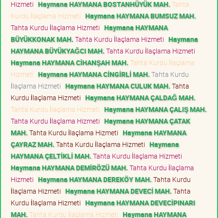
Hizmeti
Haymana HAYMANA BOSTANHÜYÜK MAH.
Tahta
Kurdu İlaçlama Hizmeti
Haymana HAYMANA BUMSUZ MAH.
Tahta Kurdu İlaçlama Hizmeti
Haymana HAYMANA
BÜYÜKKONAK MAH.
Tahta Kurdu İlaçlama Hizmeti
Haymana
HAYMANA BÜYÜKYAĞCI MAH.
Tahta Kurdu İlaçlama Hizmeti
Haymana HAYMANA CİHANŞAH MAH.
Tahta Kurdu İlaçlama
Hizmeti
Haymana HAYMANA CİNGİRLİ MAH.
Tahta Kurdu
İlaçlama Hizmeti
Haymana HAYMANA CULUK MAH.
Tahta
Kurdu İlaçlama Hizmeti
Haymana HAYMANA ÇALDAĞ MAH.
Tahta Kurdu İlaçlama Hizmeti
Haymana HAYMANA ÇALIŞ MAH.
Tahta Kurdu İlaçlama Hizmeti
Haymana HAYMANA ÇATAK
MAH.
Tahta Kurdu İlaçlama Hizmeti
Haymana HAYMANA
ÇAYRAZ MAH.
Tahta Kurdu İlaçlama Hizmeti
Haymana
HAYMANA ÇELTİKLİ MAH.
Tahta Kurdu İlaçlama Hizmeti
Haymana HAYMANA DEMİRÖZÜ MAH.
Tahta Kurdu İlaçlama
Hizmeti
Haymana HAYMANA DEREKÖY MAH.
Tahta Kurdu
İlaçlama Hizmeti
Haymana HAYMANA DEVECİ MAH.
Tahta
Kurdu İlaçlama Hizmeti
Haymana HAYMANA DEVECİPINARI
MAH.
Tahta Kurdu İlaçlama Hizmeti
Haymana HAYMANA