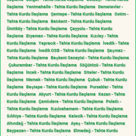
İlaçlama
Yenimahalle - Tahta Kurdu İlaçlama
Demetevler -
Tahta Kurdu İlaçlama
Şentepe - Tahta Kurdu İlaçlama
Ostim -
Tahta Kurdu İlaçlama
Batıkent - Tahta Kurdu İlaçlama
Ümitköy - Tahta Kurdu İlaçlama
Çayyolu - Tahta Kurdu
İlaçlama
Eryaman - Tahta Kurdu İlaçlama
Kızılay - Tahta
Kurdu İlaçlama
Yapracık - Tahta Kurdu İlaçlama
İvedik - Tahta
Kurdu İlaçlama
İvedik OSB - Tahta Kurdu İlaçlama
Şaşmaz -
Tahta Kurdu İlaçlama
Başkent Sanayisi - Tahta Kurdu İlaçlama
Çukurambar - Tahta Kurdu İlaçlama
Söğütözü - Tahta Kurdu
İlaçlama
İncek - Tahta Kurdu İlaçlama
Siteler - Tahta Kurdu
İlaçlama
Mamak - Tahta Kurdu İlaçlama
Çubuk - Tahta Kurdu
İlaçlama
Beştepe - Tahta Kurdu İlaçlama
Pursaklar - Tahta
Kurdu İlaçlama
Akyurt - Tahta Kurdu İlaçlama
Kazan - Tahta
Kurdu İlaçlama
Çamlıdere - Tahta Kurdu İlaçlama
Polatlı -
Tahta Kurdu İlaçlama
Kızılcahamam - Tahta Kurdu İlaçlama
Sıhhiye - Tahta Kurdu İlaçlama
Kalecik - Tahta Kurdu İlaçlama
Altındağ - Tahta Kurdu İlaçlama
Ayaş - Tahta Kurdu İlaçlama
Baypazarı - Tahta Kurdu İlaçlama
Elmadağ - Tahta Kurdu