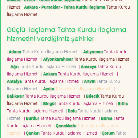
Hizmeti
Ankara - Pursaklar - Tahta Kurdu İlaçlama
Tahta Kurdu
İlaçlama Hizmeti
Güçlü İlaçlama Tahta Kurdu İlaçlama
hizmetini verdiğimiz şehirler
|
Adana
Tahta Kurdu İlaçlama Hizmeti
|
Adıyaman
Tahta Kurdu
İlaçlama Hizmeti
|
Afyonkarahisar
Tahta Kurdu İlaçlama Hizmeti
|
Ağrı
Tahta Kurdu İlaçlama Hizmeti
|
Amasya
Tahta Kurdu
İlaçlama Hizmeti
|
Ankara
Tahta Kurdu İlaçlama Hizmeti
|
Antalya
Tahta Kurdu İlaçlama Hizmeti
|
Artvin
Tahta Kurdu
İlaçlama Hizmeti
|
Aydın
Tahta Kurdu İlaçlama Hizmeti
|
Balıkesir
Tahta Kurdu İlaçlama Hizmeti
|
Bilecik
Tahta Kurdu
İlaçlama Hizmeti
|
Bingöl
Tahta Kurdu İlaçlama Hizmeti
|
Bitlis
Tahta Kurdu İlaçlama Hizmeti
|
Bolu
Tahta Kurdu İlaçlama
Hizmeti
|
Burdur
Tahta Kurdu İlaçlama Hizmeti
|
Bursa
Tahta
Kurdu İlaçlama Hizmeti
|
Çanakkale
Tahta Kurdu İlaçlama
Hizmeti
|
Çankırı
Tahta Kurdu İlaçlama Hizmeti
|
Çorum
Tahta