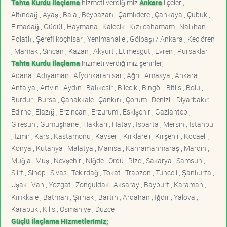
Tahta Kurdu İlaçlama
hizmeti verdiğimiz
Ankara
ilçeleri;
Altındağ , Ayaş , Bala , Beypazarı , Çamlıdere , Çankaya , Çubuk ,
Elmadağ , Güdül , Haymana , Kalecik , Kızılcahamam , Nallıhan ,
Polatlı , Şereflikoçhisar , Yenimahalle , Gölbaşı / Ankara , Keçiören
, Mamak , Sincan , Kazan , Akyurt , Etimesgut , Evren , Pursaklar
Tahta Kurdu İlaçlama
hizmeti verdiğimiz şehirler;
Adana , Adıyaman , Afyonkarahisar , Ağrı , Amasya , Ankara ,
Antalya , Artvin , Aydın , Balıkesir , Bilecik , Bingöl , Bitlis , Bolu ,
Burdur , Bursa , Çanakkale , Çankırı , Çorum , Denizli , Diyarbakır ,
Edirne , Elazığ , Erzincan , Erzurum , Eskişehir , Gaziantep ,
Giresun , Gümüşhane , Hakkari , Hatay , Isparta , Mersin , İstanbul
, İzmir , Kars , Kastamonu , Kayseri , Kırklareli , Kırşehir , Kocaeli ,
Konya , Kütahya , Malatya , Manisa , Kahramanmaraş , Mardin ,
Muğla , Muş , Nevşehir , Niğde , Ordu , Rize , Sakarya , Samsun ,
Siirt , Sinop , Sivas , Tekirdağ , Tokat , Trabzon , Tunceli , Şanlıurfa ,
Uşak , Van , Yozgat , Zonguldak , Aksaray , Bayburt , Karaman ,
Kırıkkale , Batman , Şırnak , Bartın , Ardahan , Iğdır , Yalova ,
Karabük , Kilis , Osmaniye , Düzce
Güçlü İlaçlama Hizmetlerimiz;