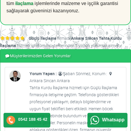
tüm
ilaçlama
işlemlerinde malzeme ve işçilik garantisi
sağlayarak güveninizi kazanıyoruz.
Güçlü İlaçlama
firması
Ankara Sincan Tahta Kurdu
İlaçlama
hizmeti için tüm müşterilerinden 5 yıldızlı yorumlar almıştır.
Müşterilerimizden Gelen Yorumlar
Yorum Yapan :
Şaban Sönmez, Konum :
Ankara Sincan Ankara
Tahta Kurdu İlaçlama hizmeti için Güçlü İlaçlama
firmasıyla iletişime geçtim. Telefonda gösterdikleri
profesyonel yaklaşım, detaylı bilgilendirme ve
uygun fiyat teklifleri beni etkiledi. Hemen böcek
ilaçlama talebinde bulundum ve belirtilen saatte
0542 188 45 42
Whatsapp
hızlıca geldiler. Personelin maske takması ve iş
ahlakına gösterdikleri özen, firmanın güvenilir