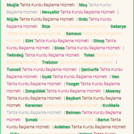
Muğla
Tahta Kurdu İlaçlama Hizmeti
|
Muş
Tahta Kurdu
İlaçlama Hizmeti
|
Nevşehir
Tahta Kurdu İlaçlama Hizmeti
|
Niğde
Tahta Kurdu İlaçlama Hizmeti
|
Ordu
Tahta Kurdu
İlaçlama Hizmeti
|
Rize
Tahta Kurdu İlaçlama Hizmeti
|
Sakarya
Tahta Kurdu İlaçlama Hizmeti
|
Samsun
Tahta Kurdu İlaçlama
Hizmeti
|
Siirt
Tahta Kurdu İlaçlama Hizmeti
|
Sinop
Tahta
Kurdu İlaçlama Hizmeti
|
Sivas
Tahta Kurdu İlaçlama Hizmeti
|
Tekirdağ
Tahta Kurdu İlaçlama Hizmeti
|
Tokat
Tahta Kurdu
İlaçlama Hizmeti
|
Trabzon
Tahta Kurdu İlaçlama Hizmeti
|
Tunceli
Tahta Kurdu İlaçlama Hizmeti
|
Şanlıurfa
Tahta Kurdu
İlaçlama Hizmeti
|
Uşak
Tahta Kurdu İlaçlama Hizmeti
|
Van
Tahta Kurdu İlaçlama Hizmeti
|
Yozgat
Tahta Kurdu İlaçlama
Hizmeti
|
Zonguldak
Tahta Kurdu İlaçlama Hizmeti
|
Aksaray
Tahta Kurdu İlaçlama Hizmeti
|
Bayburt
Tahta Kurdu İlaçlama
Hizmeti
|
Karaman
Tahta Kurdu İlaçlama Hizmeti
|
Kırıkkale
Tahta Kurdu İlaçlama Hizmeti
|
Batman
Tahta Kurdu İlaçlama
Hizmeti
|
Şırnak
Tahta Kurdu İlaçlama Hizmeti
|
Bartın
Tahta
Kurdu İlaçlama Hizmeti
|
Ardahan
Tahta Kurdu İlaçlama Hizmeti
|
Iğdır
Tahta Kurdu İlaçlama Hizmeti
|
Yalova
Tahta Kurdu