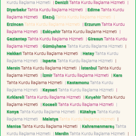
Kurdu İlaçlama Hizmeti
|
Denizli
Tahta Kurdu İlaçlama Hizmeti
|
Diyarbakır
Tahta Kurdu İlaçlama Hizmeti
|
Edirne
Tahta Kurdu
İlaçlama Hizmeti
|
Elazığ
Tahta Kurdu İlaçlama Hizmeti
|
Erzincan
Tahta Kurdu İlaçlama Hizmeti
|
Erzurum
Tahta Kurdu
İlaçlama Hizmeti
|
Eskişehir
Tahta Kurdu İlaçlama Hizmeti
|
Gaziantep
Tahta Kurdu İlaçlama Hizmeti
|
Giresun
Tahta Kurdu
İlaçlama Hizmeti
|
Gümüşhane
Tahta Kurdu İlaçlama Hizmeti
|
Hakkari
Tahta Kurdu İlaçlama Hizmeti
|
Hatay
Tahta Kurdu
İlaçlama Hizmeti
|
Isparta
Tahta Kurdu İlaçlama Hizmeti
|
Mersin
Tahta Kurdu İlaçlama Hizmeti
|
İstanbul
Tahta Kurdu
İlaçlama Hizmeti
|
İzmir
Tahta Kurdu İlaçlama Hizmeti
|
Kars
Tahta Kurdu İlaçlama Hizmeti
|
Kastamonu
Tahta Kurdu
İlaçlama Hizmeti
|
Kayseri
Tahta Kurdu İlaçlama Hizmeti
|
Kırklareli
Tahta Kurdu İlaçlama Hizmeti
|
Kırşehir
Tahta Kurdu
İlaçlama Hizmeti
|
Kocaeli
Tahta Kurdu İlaçlama Hizmeti
|
Konya
Tahta Kurdu İlaçlama Hizmeti
|
Kütahya
Tahta Kurdu
İlaçlama Hizmeti
|
Malatya
Tahta Kurdu İlaçlama Hizmeti
|
Manisa
Tahta Kurdu İlaçlama Hizmeti
|
Kahramanmaraş
Tahta
Kurdu İlaçlama Hizmeti
|
Mardin
Tahta Kurdu İlaçlama Hizmeti
|