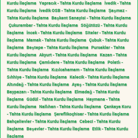
Kurdu İlaçlama
Yapracık - Tahta Kurdu İlaçlama
İvedik - Tahta
Kurdu İlaçlama
İvedik OSB - Tahta Kurdu İlaçlama
Şaşmaz -
Tahta Kurdu İlaçlama
Başkent Sanayisi - Tahta Kurdu İlaçlama
Çukurambar - Tahta Kurdu İlaçlama
Söğütözü - Tahta Kurdu
İlaçlama
İncek - Tahta Kurdu İlaçlama
Siteler - Tahta Kurdu
İlaçlama
Mamak - Tahta Kurdu İlaçlama
Çubuk - Tahta Kurdu
İlaçlama
Beştepe - Tahta Kurdu İlaçlama
Pursaklar - Tahta
Kurdu İlaçlama
Akyurt - Tahta Kurdu İlaçlama
Kazan - Tahta
Kurdu İlaçlama
Çamlıdere - Tahta Kurdu İlaçlama
Polatlı -
Tahta Kurdu İlaçlama
Kızılcahamam - Tahta Kurdu İlaçlama
Sıhhiye - Tahta Kurdu İlaçlama
Kalecik - Tahta Kurdu İlaçlama
Altındağ - Tahta Kurdu İlaçlama
Ayaş - Tahta Kurdu İlaçlama
Baypazarı - Tahta Kurdu İlaçlama
Elmadağ - Tahta Kurdu
İlaçlama
Güdül - Tahta Kurdu İlaçlama
Haymana - Tahta
Kurdu İlaçlama
Nallıhan - Tahta Kurdu İlaçlama
Çankaya Koru
- Tahta Kurdu İlaçlama
Şereflikoçhisar - Tahta Kurdu İlaçlama
Bahçelievler - Tahta Kurdu İlaçlama
Cebeci - Tahta Kurdu
İlaçlama
Beşevler - Tahta Kurdu İlaçlama
Etlik - Tahta Kurdu
İlaçlama