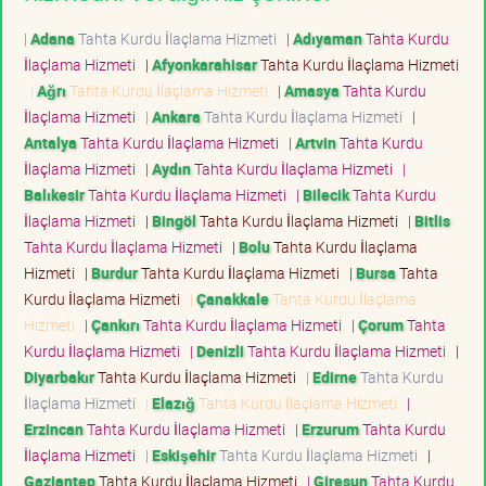
|
Adana
Tahta Kurdu İlaçlama Hizmeti
|
Adıyaman
Tahta Kurdu
İlaçlama Hizmeti
|
Afyonkarahisar
Tahta Kurdu İlaçlama Hizmeti
|
Ağrı
Tahta Kurdu İlaçlama Hizmeti
|
Amasya
Tahta Kurdu
İlaçlama Hizmeti
|
Ankara
Tahta Kurdu İlaçlama Hizmeti
|
Antalya
Tahta Kurdu İlaçlama Hizmeti
|
Artvin
Tahta Kurdu
İlaçlama Hizmeti
|
Aydın
Tahta Kurdu İlaçlama Hizmeti
|
Balıkesir
Tahta Kurdu İlaçlama Hizmeti
|
Bilecik
Tahta Kurdu
İlaçlama Hizmeti
|
Bingöl
Tahta Kurdu İlaçlama Hizmeti
|
Bitlis
Tahta Kurdu İlaçlama Hizmeti
|
Bolu
Tahta Kurdu İlaçlama
Hizmeti
|
Burdur
Tahta Kurdu İlaçlama Hizmeti
|
Bursa
Tahta
Kurdu İlaçlama Hizmeti
|
Çanakkale
Tahta Kurdu İlaçlama
Hizmeti
|
Çankırı
Tahta Kurdu İlaçlama Hizmeti
|
Çorum
Tahta
Kurdu İlaçlama Hizmeti
|
Denizli
Tahta Kurdu İlaçlama Hizmeti
|
Diyarbakır
Tahta Kurdu İlaçlama Hizmeti
|
Edirne
Tahta Kurdu
İlaçlama Hizmeti
|
Elazığ
Tahta Kurdu İlaçlama Hizmeti
|
Erzincan
Tahta Kurdu İlaçlama Hizmeti
|
Erzurum
Tahta Kurdu
İlaçlama Hizmeti
|
Eskişehir
Tahta Kurdu İlaçlama Hizmeti
|
Gaziantep
Tahta Kurdu İlaçlama Hizmeti
|
Giresun
Tahta Kurdu