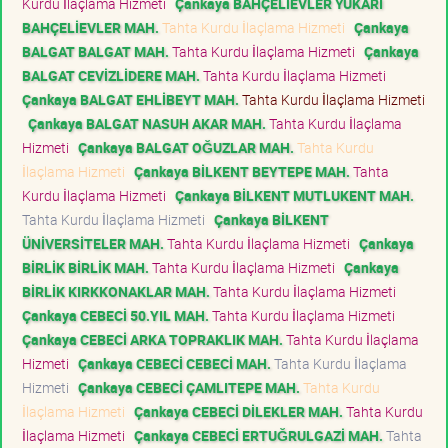
Kurdu İlaçlama Hizmeti
Çankaya BAHÇELİEVLER YUKARI
BAHÇELİEVLER MAH.
Tahta Kurdu İlaçlama Hizmeti
Çankaya
BALGAT BALGAT MAH.
Tahta Kurdu İlaçlama Hizmeti
Çankaya
BALGAT CEVİZLİDERE MAH.
Tahta Kurdu İlaçlama Hizmeti
Çankaya BALGAT EHLİBEYT MAH.
Tahta Kurdu İlaçlama Hizmeti
Çankaya BALGAT NASUH AKAR MAH.
Tahta Kurdu İlaçlama
Hizmeti
Çankaya BALGAT OĞUZLAR MAH.
Tahta Kurdu
İlaçlama Hizmeti
Çankaya BİLKENT BEYTEPE MAH.
Tahta
Kurdu İlaçlama Hizmeti
Çankaya BİLKENT MUTLUKENT MAH.
Tahta Kurdu İlaçlama Hizmeti
Çankaya BİLKENT
ÜNİVERSİTELER MAH.
Tahta Kurdu İlaçlama Hizmeti
Çankaya
BİRLİK BİRLİK MAH.
Tahta Kurdu İlaçlama Hizmeti
Çankaya
BİRLİK KIRKKONAKLAR MAH.
Tahta Kurdu İlaçlama Hizmeti
Çankaya CEBECİ 50.YIL MAH.
Tahta Kurdu İlaçlama Hizmeti
Çankaya CEBECİ ARKA TOPRAKLIK MAH.
Tahta Kurdu İlaçlama
Hizmeti
Çankaya CEBECİ CEBECİ MAH.
Tahta Kurdu İlaçlama
Hizmeti
Çankaya CEBECİ ÇAMLITEPE MAH.
Tahta Kurdu
İlaçlama Hizmeti
Çankaya CEBECİ DİLEKLER MAH.
Tahta Kurdu
İlaçlama Hizmeti
Çankaya CEBECİ ERTUĞRULGAZİ MAH.
Tahta