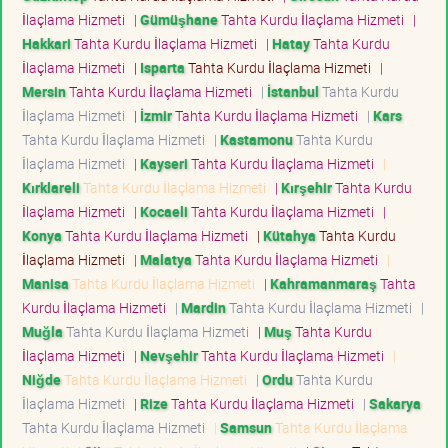
İlaçlama Hizmeti
|
Gümüşhane
Tahta Kurdu İlaçlama Hizmeti
|
Hakkari
Tahta Kurdu İlaçlama Hizmeti
|
Hatay
Tahta Kurdu
İlaçlama Hizmeti
|
Isparta
Tahta Kurdu İlaçlama Hizmeti
|
Mersin
Tahta Kurdu İlaçlama Hizmeti
|
İstanbul
Tahta Kurdu
İlaçlama Hizmeti
|
İzmir
Tahta Kurdu İlaçlama Hizmeti
|
Kars
Tahta Kurdu İlaçlama Hizmeti
|
Kastamonu
Tahta Kurdu
İlaçlama Hizmeti
|
Kayseri
Tahta Kurdu İlaçlama Hizmeti
|
Kırklareli
Tahta Kurdu İlaçlama Hizmeti
|
Kırşehir
Tahta Kurdu
İlaçlama Hizmeti
|
Kocaeli
Tahta Kurdu İlaçlama Hizmeti
|
Konya
Tahta Kurdu İlaçlama Hizmeti
|
Kütahya
Tahta Kurdu
İlaçlama Hizmeti
|
Malatya
Tahta Kurdu İlaçlama Hizmeti
|
Manisa
Tahta Kurdu İlaçlama Hizmeti
|
Kahramanmaraş
Tahta
Kurdu İlaçlama Hizmeti
|
Mardin
Tahta Kurdu İlaçlama Hizmeti
|
Muğla
Tahta Kurdu İlaçlama Hizmeti
|
Muş
Tahta Kurdu
İlaçlama Hizmeti
|
Nevşehir
Tahta Kurdu İlaçlama Hizmeti
|
Niğde
Tahta Kurdu İlaçlama Hizmeti
|
Ordu
Tahta Kurdu
İlaçlama Hizmeti
|
Rize
Tahta Kurdu İlaçlama Hizmeti
|
Sakarya
Tahta Kurdu İlaçlama Hizmeti
|
Samsun
Tahta Kurdu İlaçlama