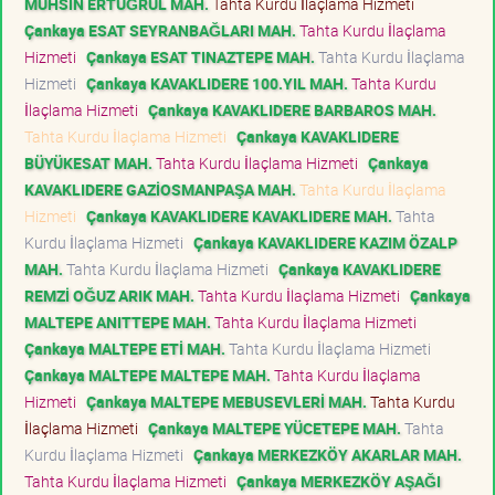
MUHSİN ERTUĞRUL MAH.
Tahta Kurdu İlaçlama Hizmeti
Çankaya ESAT SEYRANBAĞLARI MAH.
Tahta Kurdu İlaçlama
Hizmeti
Çankaya ESAT TINAZTEPE MAH.
Tahta Kurdu İlaçlama
Hizmeti
Çankaya KAVAKLIDERE 100.YIL MAH.
Tahta Kurdu
İlaçlama Hizmeti
Çankaya KAVAKLIDERE BARBAROS MAH.
Tahta Kurdu İlaçlama Hizmeti
Çankaya KAVAKLIDERE
BÜYÜKESAT MAH.
Tahta Kurdu İlaçlama Hizmeti
Çankaya
KAVAKLIDERE GAZİOSMANPAŞA MAH.
Tahta Kurdu İlaçlama
Hizmeti
Çankaya KAVAKLIDERE KAVAKLIDERE MAH.
Tahta
Kurdu İlaçlama Hizmeti
Çankaya KAVAKLIDERE KAZIM ÖZALP
MAH.
Tahta Kurdu İlaçlama Hizmeti
Çankaya KAVAKLIDERE
REMZİ OĞUZ ARIK MAH.
Tahta Kurdu İlaçlama Hizmeti
Çankaya
MALTEPE ANITTEPE MAH.
Tahta Kurdu İlaçlama Hizmeti
Çankaya MALTEPE ETİ MAH.
Tahta Kurdu İlaçlama Hizmeti
Çankaya MALTEPE MALTEPE MAH.
Tahta Kurdu İlaçlama
Hizmeti
Çankaya MALTEPE MEBUSEVLERİ MAH.
Tahta Kurdu
İlaçlama Hizmeti
Çankaya MALTEPE YÜCETEPE MAH.
Tahta
Kurdu İlaçlama Hizmeti
Çankaya MERKEZKÖY AKARLAR MAH.
Tahta Kurdu İlaçlama Hizmeti
Çankaya MERKEZKÖY AŞAĞI