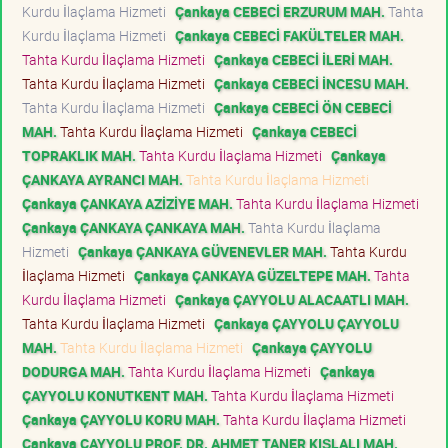
Kurdu İlaçlama Hizmeti
Çankaya CEBECİ ERZURUM MAH.
Tahta
Kurdu İlaçlama Hizmeti
Çankaya CEBECİ FAKÜLTELER MAH.
Tahta Kurdu İlaçlama Hizmeti
Çankaya CEBECİ İLERİ MAH.
Tahta Kurdu İlaçlama Hizmeti
Çankaya CEBECİ İNCESU MAH.
Tahta Kurdu İlaçlama Hizmeti
Çankaya CEBECİ ÖN CEBECİ
MAH.
Tahta Kurdu İlaçlama Hizmeti
Çankaya CEBECİ
TOPRAKLIK MAH.
Tahta Kurdu İlaçlama Hizmeti
Çankaya
ÇANKAYA AYRANCI MAH.
Tahta Kurdu İlaçlama Hizmeti
Çankaya ÇANKAYA AZİZİYE MAH.
Tahta Kurdu İlaçlama Hizmeti
Çankaya ÇANKAYA ÇANKAYA MAH.
Tahta Kurdu İlaçlama
Hizmeti
Çankaya ÇANKAYA GÜVENEVLER MAH.
Tahta Kurdu
İlaçlama Hizmeti
Çankaya ÇANKAYA GÜZELTEPE MAH.
Tahta
Kurdu İlaçlama Hizmeti
Çankaya ÇAYYOLU ALACAATLI MAH.
Tahta Kurdu İlaçlama Hizmeti
Çankaya ÇAYYOLU ÇAYYOLU
MAH.
Tahta Kurdu İlaçlama Hizmeti
Çankaya ÇAYYOLU
DODURGA MAH.
Tahta Kurdu İlaçlama Hizmeti
Çankaya
ÇAYYOLU KONUTKENT MAH.
Tahta Kurdu İlaçlama Hizmeti
Çankaya ÇAYYOLU KORU MAH.
Tahta Kurdu İlaçlama Hizmeti
Çankaya ÇAYYOLU PROF. DR. AHMET TANER KIŞLALI MAH.