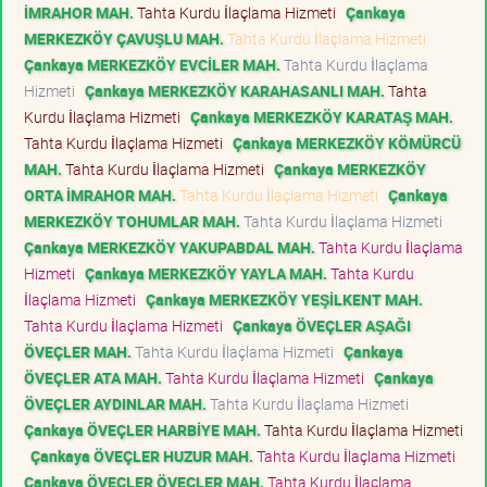
İMRAHOR MAH.
Tahta Kurdu İlaçlama Hizmeti
Çankaya
MERKEZKÖY ÇAVUŞLU MAH.
Tahta Kurdu İlaçlama Hizmeti
Çankaya MERKEZKÖY EVCİLER MAH.
Tahta Kurdu İlaçlama
Hizmeti
Çankaya MERKEZKÖY KARAHASANLI MAH.
Tahta
Kurdu İlaçlama Hizmeti
Çankaya MERKEZKÖY KARATAŞ MAH.
Tahta Kurdu İlaçlama Hizmeti
Çankaya MERKEZKÖY KÖMÜRCÜ
MAH.
Tahta Kurdu İlaçlama Hizmeti
Çankaya MERKEZKÖY
ORTA İMRAHOR MAH.
Tahta Kurdu İlaçlama Hizmeti
Çankaya
MERKEZKÖY TOHUMLAR MAH.
Tahta Kurdu İlaçlama Hizmeti
Çankaya MERKEZKÖY YAKUPABDAL MAH.
Tahta Kurdu İlaçlama
Hizmeti
Çankaya MERKEZKÖY YAYLA MAH.
Tahta Kurdu
İlaçlama Hizmeti
Çankaya MERKEZKÖY YEŞİLKENT MAH.
Tahta Kurdu İlaçlama Hizmeti
Çankaya ÖVEÇLER AŞAĞI
ÖVEÇLER MAH.
Tahta Kurdu İlaçlama Hizmeti
Çankaya
ÖVEÇLER ATA MAH.
Tahta Kurdu İlaçlama Hizmeti
Çankaya
ÖVEÇLER AYDINLAR MAH.
Tahta Kurdu İlaçlama Hizmeti
Çankaya ÖVEÇLER HARBİYE MAH.
Tahta Kurdu İlaçlama Hizmeti
Çankaya ÖVEÇLER HUZUR MAH.
Tahta Kurdu İlaçlama Hizmeti
Çankaya ÖVEÇLER ÖVEÇLER MAH.
Tahta Kurdu İlaçlama