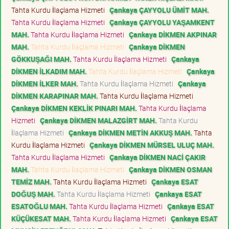
Tahta Kurdu İlaçlama Hizmeti
Çankaya ÇAYYOLU ÜMİT MAH.
Tahta Kurdu İlaçlama Hizmeti
Çankaya ÇAYYOLU YAŞAMKENT
MAH.
Tahta Kurdu İlaçlama Hizmeti
Çankaya DİKMEN AKPINAR
MAH.
Tahta Kurdu İlaçlama Hizmeti
Çankaya DİKMEN
GÖKKUŞAĞI MAH.
Tahta Kurdu İlaçlama Hizmeti
Çankaya
DİKMEN İLKADIM MAH.
Tahta Kurdu İlaçlama Hizmeti
Çankaya
DİKMEN İLKER MAH.
Tahta Kurdu İlaçlama Hizmeti
Çankaya
DİKMEN KARAPINAR MAH.
Tahta Kurdu İlaçlama Hizmeti
Çankaya DİKMEN KEKLİK PINARI MAH.
Tahta Kurdu İlaçlama
Hizmeti
Çankaya DİKMEN MALAZGİRT MAH.
Tahta Kurdu
İlaçlama Hizmeti
Çankaya DİKMEN METİN AKKUŞ MAH.
Tahta
Kurdu İlaçlama Hizmeti
Çankaya DİKMEN MÜRSEL ULUÇ MAH.
Tahta Kurdu İlaçlama Hizmeti
Çankaya DİKMEN NACİ ÇAKIR
MAH.
Tahta Kurdu İlaçlama Hizmeti
Çankaya DİKMEN OSMAN
TEMİZ MAH.
Tahta Kurdu İlaçlama Hizmeti
Çankaya ESAT
DOĞUŞ MAH.
Tahta Kurdu İlaçlama Hizmeti
Çankaya ESAT
ESATOĞLU MAH.
Tahta Kurdu İlaçlama Hizmeti
Çankaya ESAT
KÜÇÜKESAT MAH.
Tahta Kurdu İlaçlama Hizmeti
Çankaya ESAT