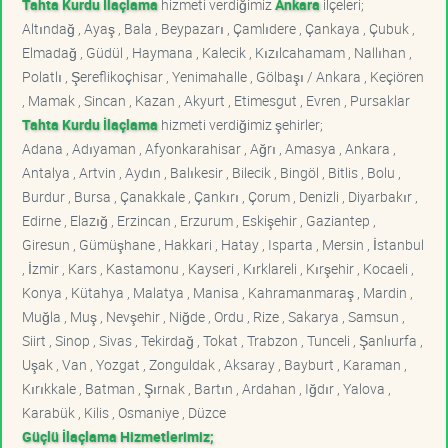
Tahta Kurdu İlaçlama
hizmeti verdiğimiz
Ankara
ilçeleri;
Altındağ , Ayaş , Bala , Beypazarı , Çamlıdere , Çankaya , Çubuk ,
Elmadağ , Güdül , Haymana , Kalecik , Kızılcahamam , Nallıhan ,
Polatlı , Şereflikoçhisar , Yenimahalle , Gölbaşı / Ankara , Keçiören
, Mamak , Sincan , Kazan , Akyurt , Etimesgut , Evren , Pursaklar
Tahta Kurdu İlaçlama
hizmeti verdiğimiz şehirler;
Adana , Adıyaman , Afyonkarahisar , Ağrı , Amasya , Ankara ,
Antalya , Artvin , Aydın , Balıkesir , Bilecik , Bingöl , Bitlis , Bolu ,
Burdur , Bursa , Çanakkale , Çankırı , Çorum , Denizli , Diyarbakır ,
Edirne , Elazığ , Erzincan , Erzurum , Eskişehir , Gaziantep ,
Giresun , Gümüşhane , Hakkari , Hatay , Isparta , Mersin , İstanbul
, İzmir , Kars , Kastamonu , Kayseri , Kırklareli , Kırşehir , Kocaeli ,
Konya , Kütahya , Malatya , Manisa , Kahramanmaraş , Mardin ,
Muğla , Muş , Nevşehir , Niğde , Ordu , Rize , Sakarya , Samsun ,
Siirt , Sinop , Sivas , Tekirdağ , Tokat , Trabzon , Tunceli , Şanlıurfa ,
Uşak , Van , Yozgat , Zonguldak , Aksaray , Bayburt , Karaman ,
Kırıkkale , Batman , Şırnak , Bartın , Ardahan , Iğdır , Yalova ,
Karabük , Kilis , Osmaniye , Düzce
Güçlü İlaçlama Hizmetlerimiz;