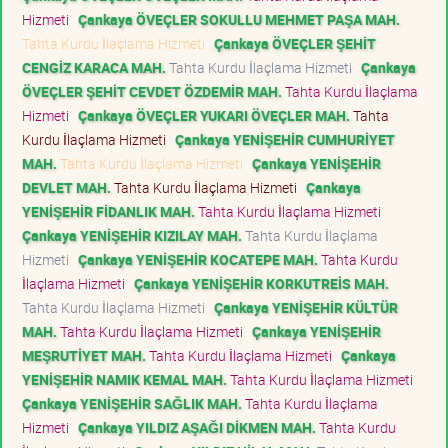
Hizmeti
Çankaya ÖVEÇLER SOKULLU MEHMET PAŞA MAH.
Tahta Kurdu İlaçlama Hizmeti
Çankaya ÖVEÇLER ŞEHİT
CENGİZ KARACA MAH.
Tahta Kurdu İlaçlama Hizmeti
Çankaya
ÖVEÇLER ŞEHİT CEVDET ÖZDEMİR MAH.
Tahta Kurdu İlaçlama
Hizmeti
Çankaya ÖVEÇLER YUKARI ÖVEÇLER MAH.
Tahta
Kurdu İlaçlama Hizmeti
Çankaya YENİŞEHİR CUMHURİYET
MAH.
Tahta Kurdu İlaçlama Hizmeti
Çankaya YENİŞEHİR
DEVLET MAH.
Tahta Kurdu İlaçlama Hizmeti
Çankaya
YENİŞEHİR FİDANLIK MAH.
Tahta Kurdu İlaçlama Hizmeti
Çankaya YENİŞEHİR KIZILAY MAH.
Tahta Kurdu İlaçlama
Hizmeti
Çankaya YENİŞEHİR KOCATEPE MAH.
Tahta Kurdu
İlaçlama Hizmeti
Çankaya YENİŞEHİR KORKUTREİS MAH.
Tahta Kurdu İlaçlama Hizmeti
Çankaya YENİŞEHİR KÜLTÜR
MAH.
Tahta Kurdu İlaçlama Hizmeti
Çankaya YENİŞEHİR
MEŞRUTİYET MAH.
Tahta Kurdu İlaçlama Hizmeti
Çankaya
YENİŞEHİR NAMIK KEMAL MAH.
Tahta Kurdu İlaçlama Hizmeti
Çankaya YENİŞEHİR SAĞLIK MAH.
Tahta Kurdu İlaçlama
Hizmeti
Çankaya YILDIZ AŞAĞI DİKMEN MAH.
Tahta Kurdu