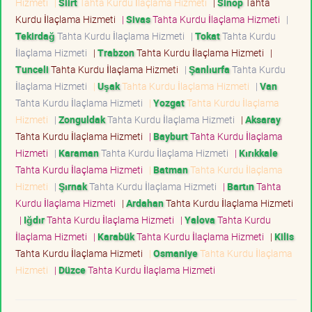
Hizmeti
|
Siirt
Tahta Kurdu İlaçlama Hizmeti
|
Sinop
Tahta
Kurdu İlaçlama Hizmeti
|
Sivas
Tahta Kurdu İlaçlama Hizmeti
|
Tekirdağ
Tahta Kurdu İlaçlama Hizmeti
|
Tokat
Tahta Kurdu
İlaçlama Hizmeti
|
Trabzon
Tahta Kurdu İlaçlama Hizmeti
|
Tunceli
Tahta Kurdu İlaçlama Hizmeti
|
Şanlıurfa
Tahta Kurdu
İlaçlama Hizmeti
|
Uşak
Tahta Kurdu İlaçlama Hizmeti
|
Van
Tahta Kurdu İlaçlama Hizmeti
|
Yozgat
Tahta Kurdu İlaçlama
Hizmeti
|
Zonguldak
Tahta Kurdu İlaçlama Hizmeti
|
Aksaray
Tahta Kurdu İlaçlama Hizmeti
|
Bayburt
Tahta Kurdu İlaçlama
Hizmeti
|
Karaman
Tahta Kurdu İlaçlama Hizmeti
|
Kırıkkale
Tahta Kurdu İlaçlama Hizmeti
|
Batman
Tahta Kurdu İlaçlama
Hizmeti
|
Şırnak
Tahta Kurdu İlaçlama Hizmeti
|
Bartın
Tahta
Kurdu İlaçlama Hizmeti
|
Ardahan
Tahta Kurdu İlaçlama Hizmeti
|
Iğdır
Tahta Kurdu İlaçlama Hizmeti
|
Yalova
Tahta Kurdu
İlaçlama Hizmeti
|
Karabük
Tahta Kurdu İlaçlama Hizmeti
|
Kilis
Tahta Kurdu İlaçlama Hizmeti
|
Osmaniye
Tahta Kurdu İlaçlama
Hizmeti
|
Düzce
Tahta Kurdu İlaçlama Hizmeti