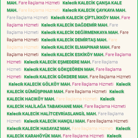
MAH.
Fare İlaçlama Hizmeti
Kalecik KALECİK ÇANŞA KALE
MAH.
Fare İlaçlama Hizmeti
Kalecik KALECİK ÇAYKAYA MAH.
Fare İlaçlama Hizmeti
Kalecik KALECİK ÇİFTLİKKÖY MAH.
Fare
İlaçlama Hizmeti
Kalecik KALECİK DAĞDEMİR MAH.
Fare
İlaçlama Hizmeti
Kalecik KALECİK DEĞİRMENKAYA MAH.
Fare
İlaçlama Hizmeti
Kalecik KALECİK DEMİRTAŞ MAH.
Fare
İlaçlama Hizmeti
Kalecik KALECİK ELMAPINAR MAH.
Fare
İlaçlama Hizmeti
Kalecik KALECİK ESKİKÖY MAH.
Fare İlaçlama
Hizmeti
Kalecik KALECİK EŞMEDERE MAH.
Fare İlaçlama
Hizmeti
Kalecik KALECİK GÖKÇEÖREN MAH.
Fare İlaçlama
Hizmeti
Kalecik KALECİK GÖKDERE MAH.
Fare İlaçlama Hizmeti
Kalecik KALECİK GÖLKÖY MAH.
Fare İlaçlama Hizmeti
Kalecik
KALECİK GÜMÜŞPINAR MAH.
Fare İlaçlama Hizmeti
Kalecik
KALECİK HACIKÖY MAH.
Fare İlaçlama Hizmeti
Kalecik
KALECİK HALİLAĞA TABAKHANE MAH.
Fare İlaçlama Hizmeti
Kalecik KALECİK HALİTCEVRİASLANGİL MAH.
Fare İlaçlama
Hizmeti
Kalecik KALECİK HANÇILI MAH.
Fare İlaçlama Hizmeti
Kalecik KALECİK HASAYAZ MAH.
Fare İlaçlama Hizmeti
Kalecik
KALECİK KARAHÖYÜK MAH.
Fare İlaçlama Hizmeti
Kalecik