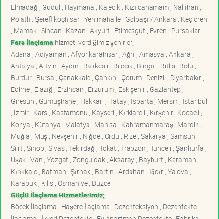
Elmadağ , Güdül , Haymana , Kalecik , Kızılcahamam , Nallıhan ,
Polatlı , Şereflikoçhisar , Yenimahalle , Gölbaşı / Ankara , Keçiören
, Mamak , Sincan , Kazan , Akyurt , Etimesgut , Evren , Pursaklar
Fare İlaçlama
hizmeti verdiğimiz şehirler;
Adana , Adıyaman , Afyonkarahisar , Ağrı , Amasya , Ankara ,
Antalya , Artvin , Aydın , Balıkesir , Bilecik , Bingöl , Bitlis , Bolu ,
Burdur , Bursa , Çanakkale , Çankırı , Çorum , Denizli , Diyarbakır ,
Edirne , Elazığ , Erzincan , Erzurum , Eskişehir , Gaziantep ,
Giresun , Gümüşhane , Hakkari , Hatay , Isparta , Mersin , İstanbul
, İzmir , Kars , Kastamonu , Kayseri , Kırklareli , Kırşehir , Kocaeli ,
Konya , Kütahya , Malatya , Manisa , Kahramanmaraş , Mardin ,
Muğla , Muş , Nevşehir , Niğde , Ordu , Rize , Sakarya , Samsun ,
Siirt , Sinop , Sivas , Tekirdağ , Tokat , Trabzon , Tunceli , Şanlıurfa ,
Uşak , Van , Yozgat , Zonguldak , Aksaray , Bayburt , Karaman ,
Kırıkkale , Batman , Şırnak , Bartın , Ardahan , Iğdır , Yalova ,
Karabük , Kilis , Osmaniye , Düzce
Güçlü İlaçlama Hizmetlerimiz;
Böcek İlaçlama , Haşere İlaçlama , Dezenfeksiyon , Dezenfekte
İlaçlama , İşyeri Dezenfekte , Ev Apartman Dezenfekte , Fabrika