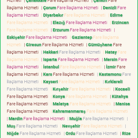
Hizmeti
|
Çanakkale
Fare İlaçlama Hizmeti
|
Çankırı
Fare
İlaçlama Hizmeti
|
Çorum
Fare İlaçlama Hizmeti
|
Denizli
Fare
İlaçlama Hizmeti
|
Diyarbakır
Fare İlaçlama Hizmeti
|
Edirne
Fare İlaçlama Hizmeti
|
Elazığ
Fare İlaçlama Hizmeti
|
Erzincan
Fare İlaçlama Hizmeti
|
Erzurum
Fare İlaçlama Hizmeti
|
Eskişehir
Fare İlaçlama Hizmeti
|
Gaziantep
Fare İlaçlama
Hizmeti
|
Giresun
Fare İlaçlama Hizmeti
|
Gümüşhane
Fare
İlaçlama Hizmeti
|
Hakkari
Fare İlaçlama Hizmeti
|
Hatay
Fare
İlaçlama Hizmeti
|
Isparta
Fare İlaçlama Hizmeti
|
Mersin
Fare
İlaçlama Hizmeti
|
İstanbul
Fare İlaçlama Hizmeti
|
İzmir
Fare
İlaçlama Hizmeti
|
Kars
Fare İlaçlama Hizmeti
|
Kastamonu
Fare
İlaçlama Hizmeti
|
Kayseri
Fare İlaçlama Hizmeti
|
Kırklareli
Fare İlaçlama Hizmeti
|
Kırşehir
Fare İlaçlama Hizmeti
|
Kocaeli
Fare İlaçlama Hizmeti
|
Konya
Fare İlaçlama Hizmeti
|
Kütahya
Fare İlaçlama Hizmeti
|
Malatya
Fare İlaçlama Hizmeti
|
Manisa
Fare İlaçlama Hizmeti
|
Kahramanmaraş
Fare İlaçlama Hizmeti
|
Mardin
Fare İlaçlama Hizmeti
|
Muğla
Fare İlaçlama Hizmeti
|
Muş
Fare İlaçlama Hizmeti
|
Nevşehir
Fare İlaçlama Hizmeti
|
Niğde
Fare İlaçlama Hizmeti
|
Ordu
Fare İlaçlama Hizmeti
|
Rize