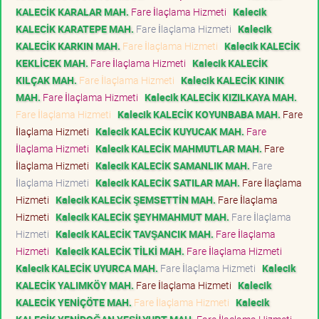
KALECİK KARALAR MAH.
Fare İlaçlama Hizmeti
Kalecik
KALECİK KARATEPE MAH.
Fare İlaçlama Hizmeti
Kalecik
KALECİK KARKIN MAH.
Fare İlaçlama Hizmeti
Kalecik KALECİK
KEKLİCEK MAH.
Fare İlaçlama Hizmeti
Kalecik KALECİK
KILÇAK MAH.
Fare İlaçlama Hizmeti
Kalecik KALECİK KINIK
MAH.
Fare İlaçlama Hizmeti
Kalecik KALECİK KIZILKAYA MAH.
Fare İlaçlama Hizmeti
Kalecik KALECİK KOYUNBABA MAH.
Fare
İlaçlama Hizmeti
Kalecik KALECİK KUYUCAK MAH.
Fare
İlaçlama Hizmeti
Kalecik KALECİK MAHMUTLAR MAH.
Fare
İlaçlama Hizmeti
Kalecik KALECİK SAMANLIK MAH.
Fare
İlaçlama Hizmeti
Kalecik KALECİK SATILAR MAH.
Fare İlaçlama
Hizmeti
Kalecik KALECİK ŞEMSETTİN MAH.
Fare İlaçlama
Hizmeti
Kalecik KALECİK ŞEYHMAHMUT MAH.
Fare İlaçlama
Hizmeti
Kalecik KALECİK TAVŞANCIK MAH.
Fare İlaçlama
Hizmeti
Kalecik KALECİK TİLKİ MAH.
Fare İlaçlama Hizmeti
Kalecik KALECİK UYURCA MAH.
Fare İlaçlama Hizmeti
Kalecik
KALECİK YALIMKÖY MAH.
Fare İlaçlama Hizmeti
Kalecik
KALECİK YENİÇÖTE MAH.
Fare İlaçlama Hizmeti
Kalecik