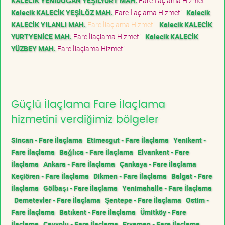
KALECİK YENİDOĞAN YEŞİLYURT MAH.
Fare İlaçlama Hizmeti
Kalecik KALECİK YEŞİLÖZ MAH.
Fare İlaçlama Hizmeti
Kalecik
KALECİK YILANLI MAH.
Fare İlaçlama Hizmeti
Kalecik KALECİK
YURTYENİCE MAH.
Fare İlaçlama Hizmeti
Kalecik KALECİK
YÜZBEY MAH.
Fare İlaçlama Hizmeti
Güçlü İlaçlama Fare İlaçlama
hizmetini verdiğimiz bölgeler
Sincan - Fare İlaçlama
Etimesgut - Fare İlaçlama
Yenikent -
Fare İlaçlama
Bağlıca - Fare İlaçlama
Elvankent - Fare
İlaçlama
Ankara - Fare İlaçlama
Çankaya - Fare İlaçlama
Keçiören - Fare İlaçlama
Dikmen - Fare İlaçlama
Balgat - Fare
İlaçlama
Gölbaşı - Fare İlaçlama
Yenimahalle - Fare İlaçlama
Demetevler - Fare İlaçlama
Şentepe - Fare İlaçlama
Ostim -
Fare İlaçlama
Batıkent - Fare İlaçlama
Ümitköy - Fare
İlaçlama
Çayyolu - Fare İlaçlama
Eryaman - Fare İlaçlama