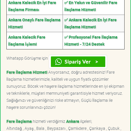
Ankara Kalecik En İyi Fare
✅ En Yakın ve Güvenilir Fare
İlaçlama Firması
İlaçlama Hizmeti
Ankara Onaylı Fare İlaçlama
✅ Ankara Kalecik En İyi Fare
Hizmeti
İlaçlama Hizmeti
Ankara Kalecik Fare
✅ Profesyonel Fare İlaçlama
İlaçlama İşlemi
Hizmeti - 7/24 Destek
Whatapp Görüşme için
Fare İlaçlama Hizmeti
Arıyorsanız, doğru adrestesiniz! Fare
İlaçlama hizmetlerimizle, kaliteli ve uygun fiyatlı çözümler
sunuyoruz. Böcek ve haşere ilaçlama hizmetlerinde en iyi ekipman
ve tekniklerle, müşteri memnuniyeti garantisiyle hizmet veriyoruz.
Sağlığınızı ve güvenliğinizi riske atmayın, Güçlü İlaçlama ile
haşere sorunlarınızı çözün!
Fare İlaçlama
hizmeti verdiğimiz
Ankara
ilçeleri;
Altındağ , Ayaş , Bala , Beypazarı , Çamlıdere , Çankaya , Çubuk ,