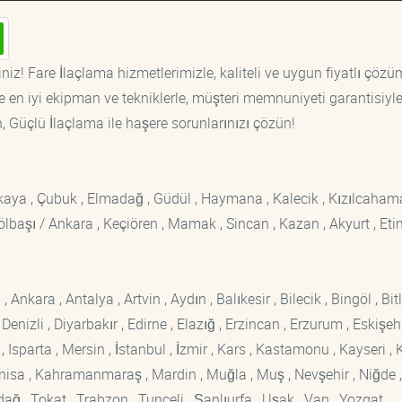
niz! Fare İlaçlama hizmetlerimizle, kaliteli ve uygun fiyatlı çözü
 en iyi ekipman ve tekniklerle, müşteri memnuniyeti garantisiyl
n, Güçlü İlaçlama ile haşere sorunlarınızı çözün!
ankaya , Çubuk , Elmadağ , Güdül , Haymana , Kalecik , Kızılcaham
 Gölbaşı / Ankara , Keçiören , Mamak , Sincan , Kazan , Akyurt , Eti
kara , Antalya , Artvin , Aydın , Balıkesir , Bilecik , Bingöl , Bitli
enizli , Diyarbakır , Edirne , Elazığ , Erzincan , Erzurum , Eskişehi
sparta , Mersin , İstanbul , İzmir , Kars , Kastamonu , Kayseri , K
Manisa , Kahramanmaraş , Mardin , Muğla , Muş , Nevşehir , Niğde ,
rdağ , Tokat , Trabzon , Tunceli , Şanlıurfa , Uşak , Van , Yozgat ,