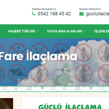
Telefon Numaramız:
Eposta Adresimiz :
0542 188 45 42
gucluilac
HAŞERE TÜRLERİ
UYGULAMA ALANLARI
İŞLEMLE
Fare İlaçlama