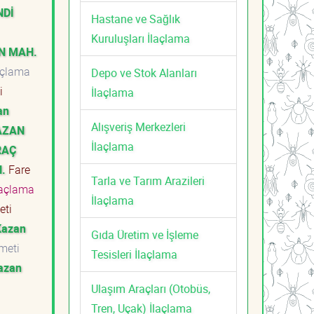
NDİ
Hastane ve Sağlık
Kuruluşları İlaçlama
N MAH.
açlama
Depo ve Stok Alanları
ti
İlaçlama
an
Alışveriş Merkezleri
AZAN
İlaçlama
RAÇ
.
Fare
Tarla ve Tarım Arazileri
laçlama
İlaçlama
meti
Kazan
Gıda Üretim ve İşleme
zmeti
Tesisleri İlaçlama
azan
Ulaşım Araçları (Otobüs,
Tren, Uçak) İlaçlama