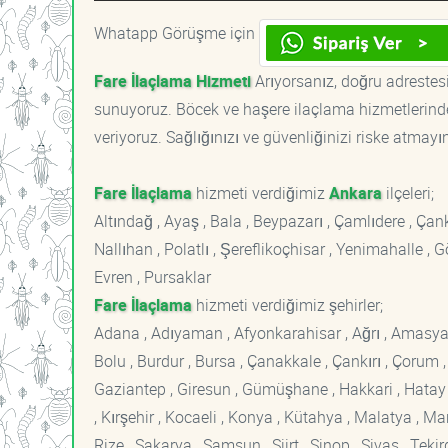
Whatapp Görüşme için
Fare İlaçlama Hizmeti
Arıyorsanız, doğru adrestesi
sunuyoruz. Böcek ve haşere ilaçlama hizmetlerinde
veriyoruz. Sağlığınızı ve güvenliğinizi riske atmayı
Fare İlaçlama
hizmeti verdiğimiz
Ankara
ilçeleri;
Altındağ , Ayaş , Bala , Beypazarı , Çamlıdere , Ç
Nallıhan , Polatlı , Şereflikoçhisar , Yenimahalle ,
Evren , Pursaklar
Fare İlaçlama
hizmeti verdiğimiz şehirler;
Adana , Adıyaman , Afyonkarahisar , Ağrı , Amasya , An
Bolu , Burdur , Bursa , Çanakkale , Çankırı , Çorum , D
Gaziantep , Giresun , Gümüşhane , Hakkari , Hatay , I
, Kırşehir , Kocaeli , Konya , Kütahya , Malatya , 
Rize , Sakarya , Samsun , Siirt , Sinop , Sivas , Teki