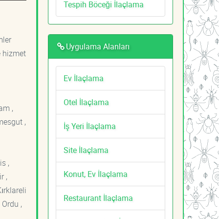
Tespih Böceği İlaçlama
mler
Uygulama Alanları
e hizmet
Ev İlaçlama
Otel İlaçlama
am ,
mesgut ,
İş Yeri İlaçlama
Site İlaçlama
s ,
Konut, Ev İlaçlama
r ,
ırklareli
Restaurant İlaçlama
 Ordu ,