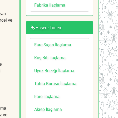
Fabrika İlaçlama
azan
ncel ve
Haşere Türleri
Fare Sıçan İlaçlama
Kuş Biti İlaçlama
e
Uyuz Böceği İlaçlama
i
Tahta Kurusu İlaçlama
Fare İlaçlama
lama
Akrep İlaçlama
z ve