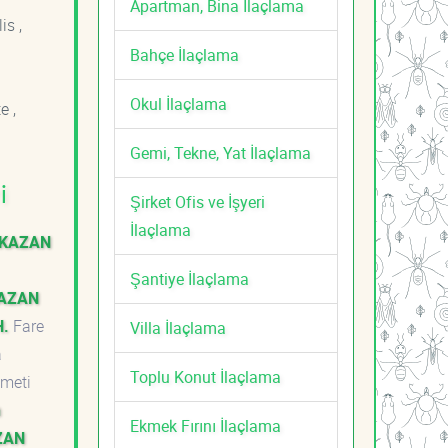
Apartman, Bina İlaçlama
is ,
Bahçe İlaçlama
Okul İlaçlama
e ,
Gemi, Tekne, Yat İlaçlama
i
Şirket Ofis ve İşyeri
İlaçlama
 KAZAN
Şantiye İlaçlama
KAZAN
H.
Fare
Villa İlaçlama
a
Toplu Konut İlaçlama
zmeti
n
Ekmek Fırını İlaçlama
ZAN