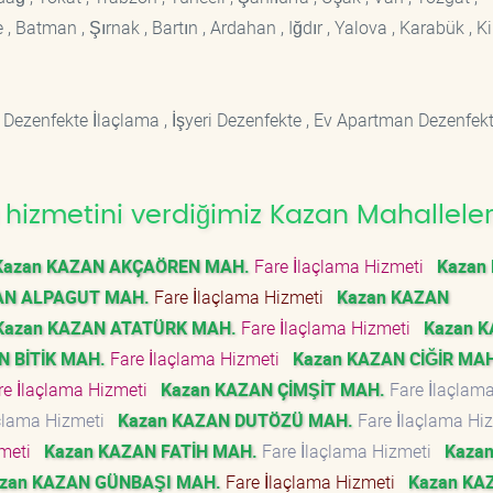
 Batman , Şırnak , Bartın , Ardahan , Iğdır , Yalova , Karabük , Kil
 Dezenfekte İlaçlama , İşyeri Dezenfekte , Ev Apartman Dezenfekt
hizmetini verdiğimiz Kazan Mahalleler
Kazan KAZAN AKÇAÖREN MAH.
Fare İlaçlama Hizmeti
Kazan
AN ALPAGUT MAH.
Fare İlaçlama Hizmeti
Kazan KAZAN
Kazan KAZAN ATATÜRK MAH.
Fare İlaçlama Hizmeti
Kazan 
N BİTİK MAH.
Fare İlaçlama Hizmeti
Kazan KAZAN CİĞİR MA
e İlaçlama Hizmeti
Kazan KAZAN ÇİMŞİT MAH.
Fare İlaçlam
açlama Hizmeti
Kazan KAZAN DUTÖZÜ MAH.
Fare İlaçlama Hi
zmeti
Kazan KAZAN FATİH MAH.
Fare İlaçlama Hizmeti
Kaza
zan KAZAN GÜNBAŞI MAH.
Fare İlaçlama Hizmeti
Kazan KA