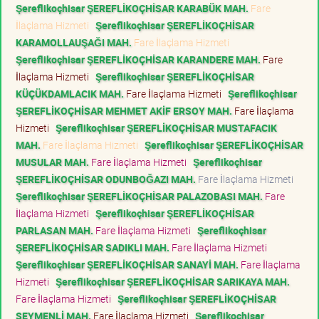
Şereflikoçhisar ŞEREFLİKOÇHİSAR KARABÜK MAH.
Fare
İlaçlama Hizmeti
Şereflikoçhisar ŞEREFLİKOÇHİSAR
KARAMOLLAUŞAĞI MAH.
Fare İlaçlama Hizmeti
Şereflikoçhisar ŞEREFLİKOÇHİSAR KARANDERE MAH.
Fare
İlaçlama Hizmeti
Şereflikoçhisar ŞEREFLİKOÇHİSAR
KÜÇÜKDAMLACIK MAH.
Fare İlaçlama Hizmeti
Şereflikoçhisar
ŞEREFLİKOÇHİSAR MEHMET AKİF ERSOY MAH.
Fare İlaçlama
Hizmeti
Şereflikoçhisar ŞEREFLİKOÇHİSAR MUSTAFACIK
MAH.
Fare İlaçlama Hizmeti
Şereflikoçhisar ŞEREFLİKOÇHİSAR
MUSULAR MAH.
Fare İlaçlama Hizmeti
Şereflikoçhisar
ŞEREFLİKOÇHİSAR ODUNBOĞAZI MAH.
Fare İlaçlama Hizmeti
Şereflikoçhisar ŞEREFLİKOÇHİSAR PALAZOBASI MAH.
Fare
İlaçlama Hizmeti
Şereflikoçhisar ŞEREFLİKOÇHİSAR
PARLASAN MAH.
Fare İlaçlama Hizmeti
Şereflikoçhisar
ŞEREFLİKOÇHİSAR SADIKLI MAH.
Fare İlaçlama Hizmeti
Şereflikoçhisar ŞEREFLİKOÇHİSAR SANAYİ MAH.
Fare İlaçlama
Hizmeti
Şereflikoçhisar ŞEREFLİKOÇHİSAR SARIKAYA MAH.
Fare İlaçlama Hizmeti
Şereflikoçhisar ŞEREFLİKOÇHİSAR
SEYMENLİ MAH.
Fare İlaçlama Hizmeti
Şereflikoçhisar