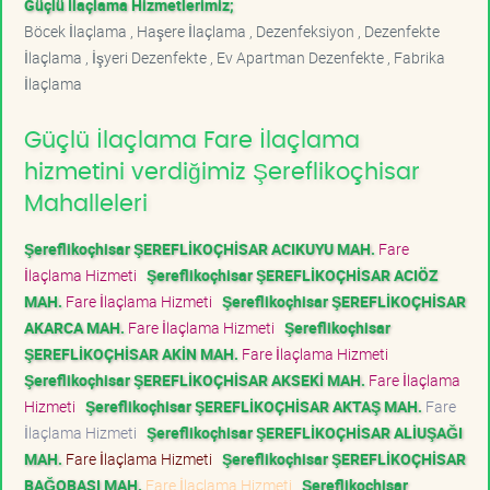
Güçlü İlaçlama Hizmetlerimiz;
Böcek İlaçlama , Haşere İlaçlama , Dezenfeksiyon , Dezenfekte
İlaçlama , İşyeri Dezenfekte , Ev Apartman Dezenfekte , Fabrika
İlaçlama
Güçlü İlaçlama Fare İlaçlama
hizmetini verdiğimiz Şereflikoçhisar
Mahalleleri
Şereflikoçhisar ŞEREFLİKOÇHİSAR ACIKUYU MAH.
Fare
İlaçlama Hizmeti
Şereflikoçhisar ŞEREFLİKOÇHİSAR ACIÖZ
MAH.
Fare İlaçlama Hizmeti
Şereflikoçhisar ŞEREFLİKOÇHİSAR
AKARCA MAH.
Fare İlaçlama Hizmeti
Şereflikoçhisar
ŞEREFLİKOÇHİSAR AKİN MAH.
Fare İlaçlama Hizmeti
Şereflikoçhisar ŞEREFLİKOÇHİSAR AKSEKİ MAH.
Fare İlaçlama
Hizmeti
Şereflikoçhisar ŞEREFLİKOÇHİSAR AKTAŞ MAH.
Fare
İlaçlama Hizmeti
Şereflikoçhisar ŞEREFLİKOÇHİSAR ALİUŞAĞI
MAH.
Fare İlaçlama Hizmeti
Şereflikoçhisar ŞEREFLİKOÇHİSAR
BAĞOBASI MAH.
Fare İlaçlama Hizmeti
Şereflikoçhisar