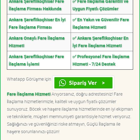
Ankara Şereflikoçhisar Fare
✅ Fare İlaçlama Garantili ve
İlaçlama Firması Hakkında
Uygun Fiyatlı Çözümler
Ankara Şereflikoçhisar En İyi
✅ En Yakın ve Güvenilir Fare
Fare İlaçlama Firması
İlaçlama Hizmeti
Ankara Onaylı Fare İlaçlama
✅ Ankara Şereflikoçhisar En
Hizmeti
İyi Fare İlaçlama Hizmeti
Ankara Şereflikoçhisar Fare
✅ Profesyonel Fare İlaçlama
İlaçlama İşlemi
Hizmeti - 7/24 Destek
Whatapp Görüşme için
Fare İlaçlama Hizmeti
Arıyorsanız, doğru adrestesiniz! Fare
İlaçlama hizmetlerimizle, kaliteli ve uygun fiyatlı çözümler
sunuyoruz. Böcek ve haşere ilaçlama hizmetlerinde en iyi ekipman
ve tekniklerle, müşteri memnuniyeti garantisiyle hizmet veriyoruz.
Sağlığınızı ve güvenliğinizi riske atmayın, Güçlü İlaçlama ile
haşere sorunlarınızı çözün!