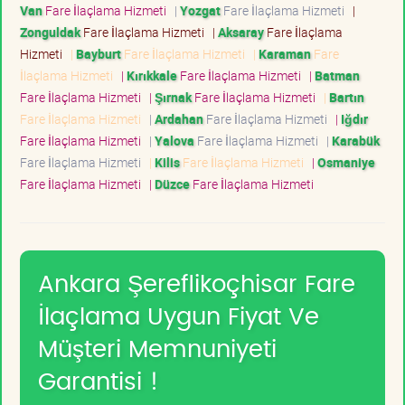
Van
Fare İlaçlama Hizmeti
|
Yozgat
Fare İlaçlama Hizmeti
|
Zonguldak
Fare İlaçlama Hizmeti
|
Aksaray
Fare İlaçlama
Hizmeti
|
Bayburt
Fare İlaçlama Hizmeti
|
Karaman
Fare
İlaçlama Hizmeti
|
Kırıkkale
Fare İlaçlama Hizmeti
|
Batman
Fare İlaçlama Hizmeti
|
Şırnak
Fare İlaçlama Hizmeti
|
Bartın
Fare İlaçlama Hizmeti
|
Ardahan
Fare İlaçlama Hizmeti
|
Iğdır
Fare İlaçlama Hizmeti
|
Yalova
Fare İlaçlama Hizmeti
|
Karabük
Fare İlaçlama Hizmeti
|
Kilis
Fare İlaçlama Hizmeti
|
Osmaniye
Fare İlaçlama Hizmeti
|
Düzce
Fare İlaçlama Hizmeti
Ankara Şereflikoçhisar Fare
İlaçlama Uygun Fiyat Ve
Müşteri Memnuniyeti
Garantisi !