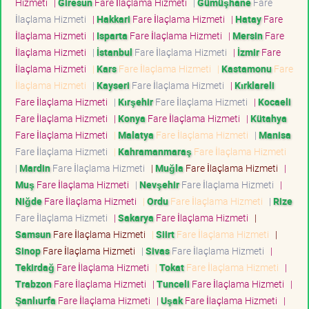
Hizmeti
|
Giresun
Fare İlaçlama Hizmeti
|
Gümüşhane
Fare
İlaçlama Hizmeti
|
Hakkari
Fare İlaçlama Hizmeti
|
Hatay
Fare
İlaçlama Hizmeti
|
Isparta
Fare İlaçlama Hizmeti
|
Mersin
Fare
İlaçlama Hizmeti
|
İstanbul
Fare İlaçlama Hizmeti
|
İzmir
Fare
İlaçlama Hizmeti
|
Kars
Fare İlaçlama Hizmeti
|
Kastamonu
Fare
İlaçlama Hizmeti
|
Kayseri
Fare İlaçlama Hizmeti
|
Kırklareli
Fare İlaçlama Hizmeti
|
Kırşehir
Fare İlaçlama Hizmeti
|
Kocaeli
Fare İlaçlama Hizmeti
|
Konya
Fare İlaçlama Hizmeti
|
Kütahya
Fare İlaçlama Hizmeti
|
Malatya
Fare İlaçlama Hizmeti
|
Manisa
Fare İlaçlama Hizmeti
|
Kahramanmaraş
Fare İlaçlama Hizmeti
|
Mardin
Fare İlaçlama Hizmeti
|
Muğla
Fare İlaçlama Hizmeti
|
Muş
Fare İlaçlama Hizmeti
|
Nevşehir
Fare İlaçlama Hizmeti
|
Niğde
Fare İlaçlama Hizmeti
|
Ordu
Fare İlaçlama Hizmeti
|
Rize
Fare İlaçlama Hizmeti
|
Sakarya
Fare İlaçlama Hizmeti
|
Samsun
Fare İlaçlama Hizmeti
|
Siirt
Fare İlaçlama Hizmeti
|
Sinop
Fare İlaçlama Hizmeti
|
Sivas
Fare İlaçlama Hizmeti
|
Tekirdağ
Fare İlaçlama Hizmeti
|
Tokat
Fare İlaçlama Hizmeti
|
Trabzon
Fare İlaçlama Hizmeti
|
Tunceli
Fare İlaçlama Hizmeti
|
Şanlıurfa
Fare İlaçlama Hizmeti
|
Uşak
Fare İlaçlama Hizmeti
|