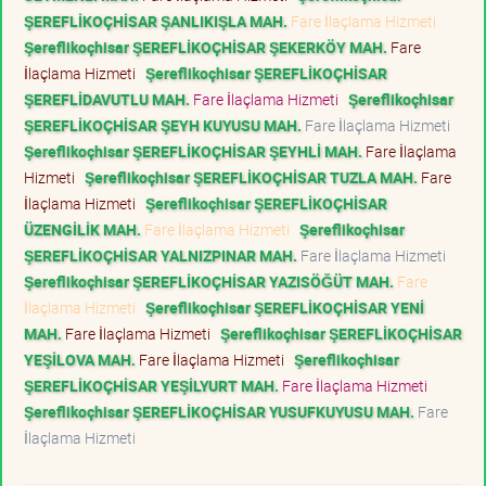
ŞEREFLİKOÇHİSAR ŞANLIKIŞLA MAH.
Fare İlaçlama Hizmeti
Şereflikoçhisar ŞEREFLİKOÇHİSAR ŞEKERKÖY MAH.
Fare
İlaçlama Hizmeti
Şereflikoçhisar ŞEREFLİKOÇHİSAR
ŞEREFLİDAVUTLU MAH.
Fare İlaçlama Hizmeti
Şereflikoçhisar
ŞEREFLİKOÇHİSAR ŞEYH KUYUSU MAH.
Fare İlaçlama Hizmeti
Şereflikoçhisar ŞEREFLİKOÇHİSAR ŞEYHLİ MAH.
Fare İlaçlama
Hizmeti
Şereflikoçhisar ŞEREFLİKOÇHİSAR TUZLA MAH.
Fare
İlaçlama Hizmeti
Şereflikoçhisar ŞEREFLİKOÇHİSAR
ÜZENGİLİK MAH.
Fare İlaçlama Hizmeti
Şereflikoçhisar
ŞEREFLİKOÇHİSAR YALNIZPINAR MAH.
Fare İlaçlama Hizmeti
Şereflikoçhisar ŞEREFLİKOÇHİSAR YAZISÖĞÜT MAH.
Fare
İlaçlama Hizmeti
Şereflikoçhisar ŞEREFLİKOÇHİSAR YENİ
MAH.
Fare İlaçlama Hizmeti
Şereflikoçhisar ŞEREFLİKOÇHİSAR
YEŞİLOVA MAH.
Fare İlaçlama Hizmeti
Şereflikoçhisar
ŞEREFLİKOÇHİSAR YEŞİLYURT MAH.
Fare İlaçlama Hizmeti
Şereflikoçhisar ŞEREFLİKOÇHİSAR YUSUFKUYUSU MAH.
Fare
İlaçlama Hizmeti