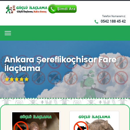
Telefon Numaramız:
0542 188 45 42
Menu
Ankara Şereflikoçhisar Fare
İlaçlama