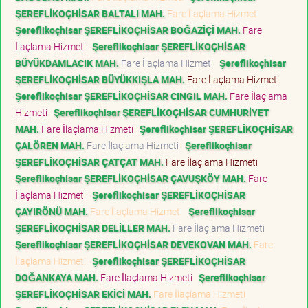
ŞEREFLİKOÇHİSAR BALTALI MAH.
Fare İlaçlama Hizmeti
Şereflikoçhisar ŞEREFLİKOÇHİSAR BOĞAZİÇİ MAH.
Fare
İlaçlama Hizmeti
Şereflikoçhisar ŞEREFLİKOÇHİSAR
BÜYÜKDAMLACIK MAH.
Fare İlaçlama Hizmeti
Şereflikoçhisar
ŞEREFLİKOÇHİSAR BÜYÜKKIŞLA MAH.
Fare İlaçlama Hizmeti
Şereflikoçhisar ŞEREFLİKOÇHİSAR CINGIL MAH.
Fare İlaçlama
Hizmeti
Şereflikoçhisar ŞEREFLİKOÇHİSAR CUMHURİYET
MAH.
Fare İlaçlama Hizmeti
Şereflikoçhisar ŞEREFLİKOÇHİSAR
ÇALÖREN MAH.
Fare İlaçlama Hizmeti
Şereflikoçhisar
ŞEREFLİKOÇHİSAR ÇATÇAT MAH.
Fare İlaçlama Hizmeti
Şereflikoçhisar ŞEREFLİKOÇHİSAR ÇAVUŞKÖY MAH.
Fare
İlaçlama Hizmeti
Şereflikoçhisar ŞEREFLİKOÇHİSAR
ÇAYIRÖNÜ MAH.
Fare İlaçlama Hizmeti
Şereflikoçhisar
ŞEREFLİKOÇHİSAR DELİLLER MAH.
Fare İlaçlama Hizmeti
Şereflikoçhisar ŞEREFLİKOÇHİSAR DEVEKOVAN MAH.
Fare
İlaçlama Hizmeti
Şereflikoçhisar ŞEREFLİKOÇHİSAR
DOĞANKAYA MAH.
Fare İlaçlama Hizmeti
Şereflikoçhisar
ŞEREFLİKOÇHİSAR EKİCİ MAH.
Fare İlaçlama Hizmeti