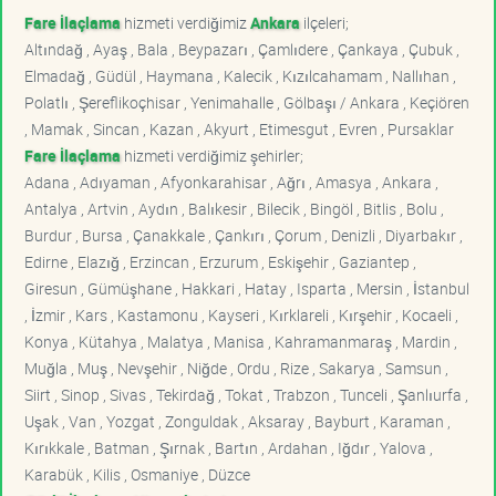
Fare İlaçlama
hizmeti verdiğimiz
Ankara
ilçeleri;
Altındağ , Ayaş , Bala , Beypazarı , Çamlıdere , Çankaya , Çubuk ,
Elmadağ , Güdül , Haymana , Kalecik , Kızılcahamam , Nallıhan ,
Polatlı , Şereflikoçhisar , Yenimahalle , Gölbaşı / Ankara , Keçiören
, Mamak , Sincan , Kazan , Akyurt , Etimesgut , Evren , Pursaklar
Fare İlaçlama
hizmeti verdiğimiz şehirler;
Adana , Adıyaman , Afyonkarahisar , Ağrı , Amasya , Ankara ,
Antalya , Artvin , Aydın , Balıkesir , Bilecik , Bingöl , Bitlis , Bolu ,
Burdur , Bursa , Çanakkale , Çankırı , Çorum , Denizli , Diyarbakır ,
Edirne , Elazığ , Erzincan , Erzurum , Eskişehir , Gaziantep ,
Giresun , Gümüşhane , Hakkari , Hatay , Isparta , Mersin , İstanbul
, İzmir , Kars , Kastamonu , Kayseri , Kırklareli , Kırşehir , Kocaeli ,
Konya , Kütahya , Malatya , Manisa , Kahramanmaraş , Mardin ,
Muğla , Muş , Nevşehir , Niğde , Ordu , Rize , Sakarya , Samsun ,
Siirt , Sinop , Sivas , Tekirdağ , Tokat , Trabzon , Tunceli , Şanlıurfa ,
Uşak , Van , Yozgat , Zonguldak , Aksaray , Bayburt , Karaman ,
Kırıkkale , Batman , Şırnak , Bartın , Ardahan , Iğdır , Yalova ,
Karabük , Kilis , Osmaniye , Düzce