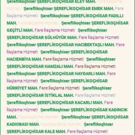
Şereflikoçhisar ŞEREFLİKOÇHİSAR ELEY MAH.
Fare İlaçlama
Hizmeti
Şereflikoçhisar ŞEREFLİKOÇHİSAR EMEK MAH.
Fare
İlaçlama Hizmeti
Şereflikoçhisar ŞEREFLİKOÇHİSAR FADILLI
MAH.
Fare İlaçlama Hizmeti
Şereflikoçhisar ŞEREFLİKOÇHİSAR
GEÇİTLİ MAH.
Fare İlaçlama Hizmeti
Şereflikoçhisar
ŞEREFLİKOÇHİSAR GÜLHÜYÜK MAH.
Fare İlaçlama Hizmeti
Şereflikoçhisar ŞEREFLİKOÇHİSAR HACIBEKTAŞLI MAH.
Fare
İlaçlama Hizmeti
Şereflikoçhisar ŞEREFLİKOÇHİSAR
HACIENBİYA MAH.
Fare İlaçlama Hizmeti
Şereflikoçhisar
ŞEREFLİKOÇHİSAR HAMZALI MAH.
Fare İlaçlama Hizmeti
Şereflikoçhisar ŞEREFLİKOÇHİSAR HAYDARLI MAH.
Fare
İlaçlama Hizmeti
Şereflikoçhisar ŞEREFLİKOÇHİSAR
HÜRRİYET MAH.
Fare İlaçlama Hizmeti
Şereflikoçhisar
ŞEREFLİKOÇHİSAR İSTİKLAL MAH.
Fare İlaçlama Hizmeti
Şereflikoçhisar ŞEREFLİKOÇHİSAR KACARLI MAH.
Fare
İlaçlama Hizmeti
Şereflikoçhisar ŞEREFLİKOÇHİSAR KADINCIK
MAH.
Fare İlaçlama Hizmeti
Şereflikoçhisar ŞEREFLİKOÇHİSAR
KADIOBASI MAH.
Fare İlaçlama Hizmeti
Şereflikoçhisar
ŞEREFLİKOÇHİSAR KALE MAH.
Fare İlaçlama Hizmeti