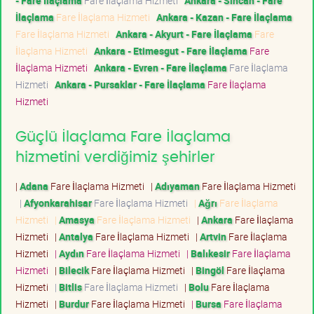
- Fare İlaçlama
Fare İlaçlama Hizmeti
Ankara - Sincan - Fare
İlaçlama
Fare İlaçlama Hizmeti
Ankara - Kazan - Fare İlaçlama
Fare İlaçlama Hizmeti
Ankara - Akyurt - Fare İlaçlama
Fare
İlaçlama Hizmeti
Ankara - Etimesgut - Fare İlaçlama
Fare
İlaçlama Hizmeti
Ankara - Evren - Fare İlaçlama
Fare İlaçlama
Hizmeti
Ankara - Pursaklar - Fare İlaçlama
Fare İlaçlama
Hizmeti
Güçlü İlaçlama Fare İlaçlama
hizmetini verdiğimiz şehirler
|
Adana
Fare İlaçlama Hizmeti
|
Adıyaman
Fare İlaçlama Hizmeti
|
Afyonkarahisar
Fare İlaçlama Hizmeti
|
Ağrı
Fare İlaçlama
Hizmeti
|
Amasya
Fare İlaçlama Hizmeti
|
Ankara
Fare İlaçlama
Hizmeti
|
Antalya
Fare İlaçlama Hizmeti
|
Artvin
Fare İlaçlama
Hizmeti
|
Aydın
Fare İlaçlama Hizmeti
|
Balıkesir
Fare İlaçlama
Hizmeti
|
Bilecik
Fare İlaçlama Hizmeti
|
Bingöl
Fare İlaçlama
Hizmeti
|
Bitlis
Fare İlaçlama Hizmeti
|
Bolu
Fare İlaçlama
Hizmeti
|
Burdur
Fare İlaçlama Hizmeti
|
Bursa
Fare İlaçlama