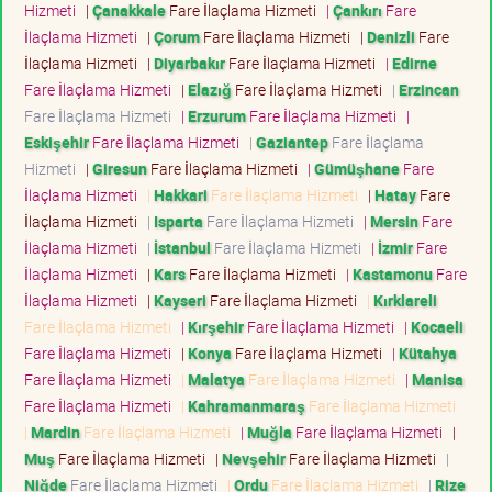
Hizmeti
|
Çanakkale
Fare İlaçlama Hizmeti
|
Çankırı
Fare
İlaçlama Hizmeti
|
Çorum
Fare İlaçlama Hizmeti
|
Denizli
Fare
İlaçlama Hizmeti
|
Diyarbakır
Fare İlaçlama Hizmeti
|
Edirne
Fare İlaçlama Hizmeti
|
Elazığ
Fare İlaçlama Hizmeti
|
Erzincan
Fare İlaçlama Hizmeti
|
Erzurum
Fare İlaçlama Hizmeti
|
Eskişehir
Fare İlaçlama Hizmeti
|
Gaziantep
Fare İlaçlama
Hizmeti
|
Giresun
Fare İlaçlama Hizmeti
|
Gümüşhane
Fare
İlaçlama Hizmeti
|
Hakkari
Fare İlaçlama Hizmeti
|
Hatay
Fare
İlaçlama Hizmeti
|
Isparta
Fare İlaçlama Hizmeti
|
Mersin
Fare
İlaçlama Hizmeti
|
İstanbul
Fare İlaçlama Hizmeti
|
İzmir
Fare
İlaçlama Hizmeti
|
Kars
Fare İlaçlama Hizmeti
|
Kastamonu
Fare
İlaçlama Hizmeti
|
Kayseri
Fare İlaçlama Hizmeti
|
Kırklareli
Fare İlaçlama Hizmeti
|
Kırşehir
Fare İlaçlama Hizmeti
|
Kocaeli
Fare İlaçlama Hizmeti
|
Konya
Fare İlaçlama Hizmeti
|
Kütahya
Fare İlaçlama Hizmeti
|
Malatya
Fare İlaçlama Hizmeti
|
Manisa
Fare İlaçlama Hizmeti
|
Kahramanmaraş
Fare İlaçlama Hizmeti
|
Mardin
Fare İlaçlama Hizmeti
|
Muğla
Fare İlaçlama Hizmeti
|
Muş
Fare İlaçlama Hizmeti
|
Nevşehir
Fare İlaçlama Hizmeti
|
Niğde
Fare İlaçlama Hizmeti
|
Ordu
Fare İlaçlama Hizmeti
|
Rize