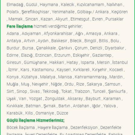
Elmadağ , Güdül , Haymana , Kalecik , Kızılcahamam , Nallıhan ,
Polatlı , Şereflikoçhisar , Yenimahalle , Gölbaşı / Ankara , Keçiören
, Mamak , Sincan , Kazan , Akyurt , Etimesgut , Evren , Pursaklar
Fare İlaçlama
hizmeti verdiğimiz şehirler;
Adana , Adıyaman , Afyonkarahisar , Ağrı , Amasya , Ankara ,
Antalya , Artvin , Aydın , Balıkesir , Bilecik , Bingöl , Bitlis , Bolu ,
Burdur , Bursa , Çanakkale , Çankırı , Çorum , Denizli , Diyarbakır ,
Edirne , Elazığ , Erzincan , Erzurum , Eskişehir , Gaziantep ,
Giresun , Gümüşhane , Hakkari , Hatay , Isparta , Mersin , İstanbul
, İzmir , Kars , Kastamonu , Kayseri , Kırklareli , Kırşehir , Kocaeli ,
Konya , Kütahya , Malatya , Manisa , Kahramanmaraş , Mardin ,
Muğla , Muş , Nevşehir , Niğde , Ordu , Rize , Sakarya , Samsun ,
Siirt , Sinop , Sivas , Tekirdağ , Tokat , Trabzon , Tunceli , Şanlıurfa ,
Uşak , Van , Yozgat , Zonguldak , Aksaray , Bayburt , Karaman ,
Kırıkkale , Batman , Şırnak , Bartın , Ardahan , Iğdır , Yalova ,
Karabük , Kilis , Osmaniye , Düzce
Güçlü İlaçlama Hizmetlerimiz;
Böcek İlaçlama , Haşere İlaçlama , Dezenfeksiyon , Dezenfekte
İlaçlama , İşyeri Dezenfekte , Ev Apartman Dezenfekte , Fabrika