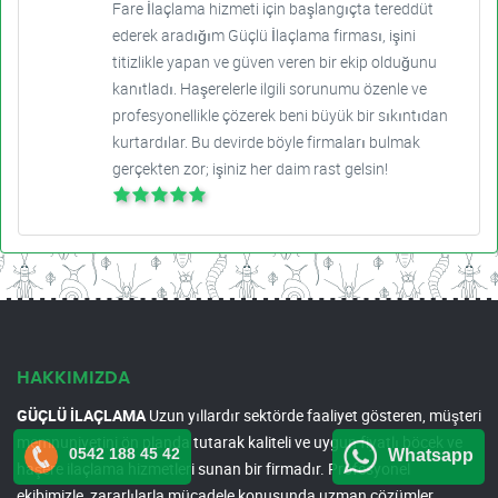
Fare İlaçlama hizmeti için başlangıçta tereddüt
ederek aradığım Güçlü İlaçlama firması, işini
titizlikle yapan ve güven veren bir ekip olduğunu
kanıtladı. Haşerelerle ilgili sorunumu özenle ve
profesyonellikle çözerek beni büyük bir sıkıntıdan
kurtardılar. Bu devirde böyle firmaları bulmak
gerçekten zor; işiniz her daim rast gelsin!
HAKKIMIZDA
GÜÇLÜ İLAÇLAMA
Uzun yıllardır sektörde faaliyet gösteren, müşteri
memnuniyetini ön planda tutarak kaliteli ve uygun fiyatlı böcek ve
0542 188 45 42
Whatsapp
haşere ilaçlama hizmetleri sunan bir firmadır. Profesyonel
ekibimizle, zararlılarla mücadele konusunda uzman çözümler