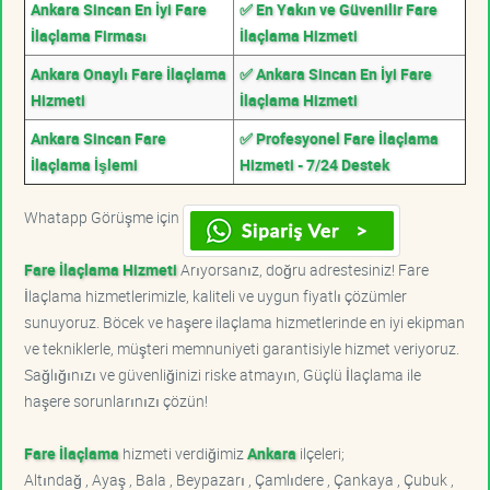
Ankara Sincan En İyi Fare
✅ En Yakın ve Güvenilir Fare
İlaçlama Firması
İlaçlama Hizmeti
Ankara Onaylı Fare İlaçlama
✅ Ankara Sincan En İyi Fare
Hizmeti
İlaçlama Hizmeti
Ankara Sincan Fare
✅ Profesyonel Fare İlaçlama
İlaçlama İşlemi
Hizmeti - 7/24 Destek
Whatapp Görüşme için
Fare İlaçlama Hizmeti
Arıyorsanız, doğru adrestesiniz! Fare
İlaçlama hizmetlerimizle, kaliteli ve uygun fiyatlı çözümler
sunuyoruz. Böcek ve haşere ilaçlama hizmetlerinde en iyi ekipman
ve tekniklerle, müşteri memnuniyeti garantisiyle hizmet veriyoruz.
Sağlığınızı ve güvenliğinizi riske atmayın, Güçlü İlaçlama ile
haşere sorunlarınızı çözün!
Fare İlaçlama
hizmeti verdiğimiz
Ankara
ilçeleri;
Altındağ , Ayaş , Bala , Beypazarı , Çamlıdere , Çankaya , Çubuk ,