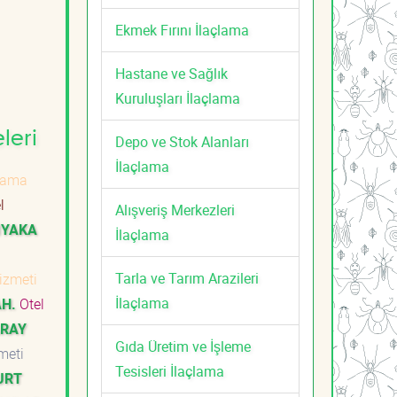
Ekmek Fırını İlaçlama
Hastane ve Sağlık
Kuruluşları İlaçlama
leri
Depo ve Stok Alanları
İlaçlama
çlama
l
Alışveriş Merkezleri
IYAKA
İlaçlama
Tarla ve Tarım Arazileri
Hizmeti
İlaçlama
H.
Otel
ARAY
Gıda Üretim ve İşleme
zmeti
Tesisleri İlaçlama
URT