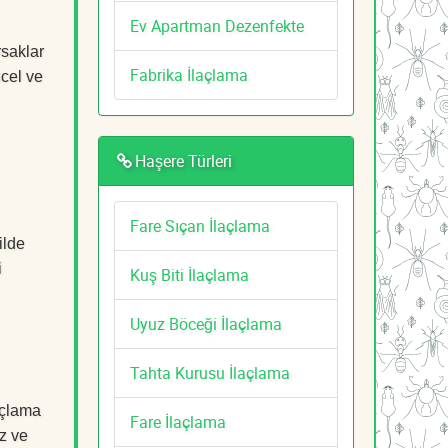
Ev Apartman Dezenfekte
rsaklar
Fabrika İlaçlama
ncel ve
Haşere Türleri
Fare Sıçan İlaçlama
ilde
i
Kuş Biti İlaçlama
Uyuz Böceği İlaçlama
Tahta Kurusu İlaçlama
açlama
Fare İlaçlama
z ve