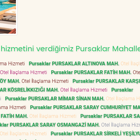
hizmetini verdiğimiz Pursaklar Mahalle
lama Hizmeti
Pursaklar PURSAKLAR ALTINOVA MAH.
Otel İla
Otel İlaçlama Hizmeti
Pursaklar PURSAKLAR FATİH MAH.
Ote
KÖY MAH.
Otel İlaçlama Hizmeti
Pursaklar PURSAKLAR KARŞ
LAR KÖSRELİKKIZIĞI MAH.
Otel İlaçlama Hizmeti
Pursaklar
ti
Pursaklar PURSAKLAR MİMAR SİNAN MAH.
Otel İlaçlama 
lama Hizmeti
Pursaklar PURSAKLAR SARAY CUMHURİYET MA
 FATİH MAH.
Otel İlaçlama Hizmeti
Pursaklar PURSAKLAR S
aklar PURSAKLAR SARAY OSMANGAZİ MAH.
Otel İlaçlama Hi
Otel İlaçlama Hizmeti
Pursaklar PURSAKLAR SİRKELİ YEŞİLY