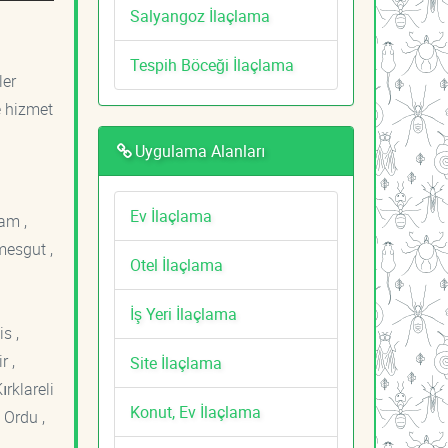
Salyangoz İlaçlama
Tespih Böceği İlaçlama
ler
e hizmet
Uygulama Alanları
Ev İlaçlama
am ,
mesgut ,
Otel İlaçlama
İş Yeri İlaçlama
s ,
r ,
Site İlaçlama
ırklareli
Konut, Ev İlaçlama
 Ordu ,