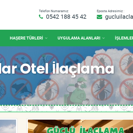
Telefon Numaramız:
Eposta Adresimiz :
0542 188 45 42
gucluilac
HAŞERE TÜRLERİ
UYGULAMA ALANLARI
İŞLEMLE
ar Otel İlaçlama