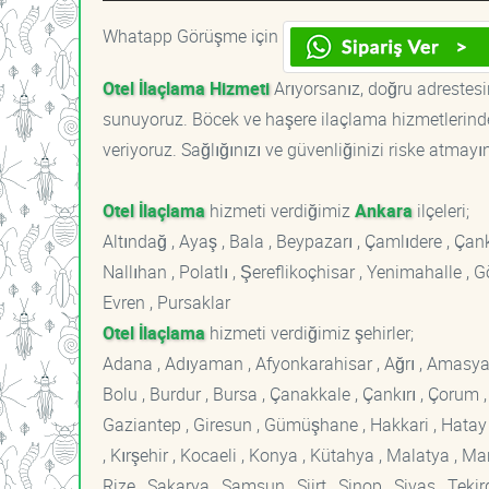
Whatapp Görüşme için
Otel İlaçlama Hizmeti
Arıyorsanız, doğru adrestesin
sunuyoruz. Böcek ve haşere ilaçlama hizmetlerinde
veriyoruz. Sağlığınızı ve güvenliğinizi riske atmayı
Otel İlaçlama
hizmeti verdiğimiz
Ankara
ilçeleri;
Altındağ , Ayaş , Bala , Beypazarı , Çamlıdere , Ç
Nallıhan , Polatlı , Şereflikoçhisar , Yenimahalle ,
Evren , Pursaklar
Otel İlaçlama
hizmeti verdiğimiz şehirler;
Adana , Adıyaman , Afyonkarahisar , Ağrı , Amasya , An
Bolu , Burdur , Bursa , Çanakkale , Çankırı , Çorum , D
Gaziantep , Giresun , Gümüşhane , Hakkari , Hatay , I
, Kırşehir , Kocaeli , Konya , Kütahya , Malatya , 
Rize , Sakarya , Samsun , Siirt , Sinop , Sivas , Teki