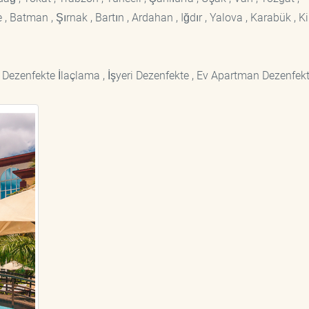
 Batman , Şırnak , Bartın , Ardahan , Iğdır , Yalova , Karabük , Kil
 Dezenfekte İlaçlama , İşyeri Dezenfekte , Ev Apartman Dezenfekt