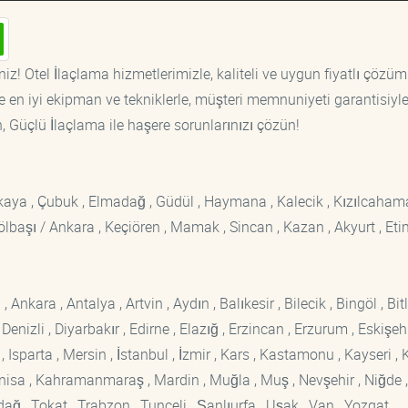
iz! Otel İlaçlama hizmetlerimizle, kaliteli ve uygun fiyatlı çözüm
 en iyi ekipman ve tekniklerle, müşteri memnuniyeti garantisiyl
n, Güçlü İlaçlama ile haşere sorunlarınızı çözün!
ankaya , Çubuk , Elmadağ , Güdül , Haymana , Kalecik , Kızılcaham
 Gölbaşı / Ankara , Keçiören , Mamak , Sincan , Kazan , Akyurt , Eti
kara , Antalya , Artvin , Aydın , Balıkesir , Bilecik , Bingöl , Bitli
enizli , Diyarbakır , Edirne , Elazığ , Erzincan , Erzurum , Eskişehi
sparta , Mersin , İstanbul , İzmir , Kars , Kastamonu , Kayseri , K
Manisa , Kahramanmaraş , Mardin , Muğla , Muş , Nevşehir , Niğde ,
rdağ , Tokat , Trabzon , Tunceli , Şanlıurfa , Uşak , Van , Yozgat ,