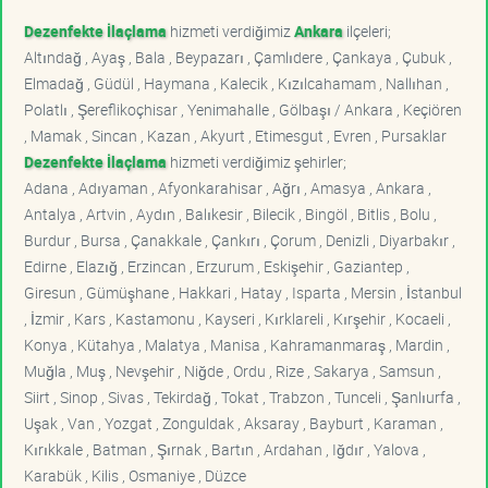
Dezenfekte İlaçlama
hizmeti verdiğimiz
Ankara
ilçeleri;
Altındağ , Ayaş , Bala , Beypazarı , Çamlıdere , Çankaya , Çubuk ,
Elmadağ , Güdül , Haymana , Kalecik , Kızılcahamam , Nallıhan ,
Polatlı , Şereflikoçhisar , Yenimahalle , Gölbaşı / Ankara , Keçiören
, Mamak , Sincan , Kazan , Akyurt , Etimesgut , Evren , Pursaklar
Dezenfekte İlaçlama
hizmeti verdiğimiz şehirler;
Adana , Adıyaman , Afyonkarahisar , Ağrı , Amasya , Ankara ,
Antalya , Artvin , Aydın , Balıkesir , Bilecik , Bingöl , Bitlis , Bolu ,
Burdur , Bursa , Çanakkale , Çankırı , Çorum , Denizli , Diyarbakır ,
Edirne , Elazığ , Erzincan , Erzurum , Eskişehir , Gaziantep ,
Giresun , Gümüşhane , Hakkari , Hatay , Isparta , Mersin , İstanbul
, İzmir , Kars , Kastamonu , Kayseri , Kırklareli , Kırşehir , Kocaeli ,
Konya , Kütahya , Malatya , Manisa , Kahramanmaraş , Mardin ,
Muğla , Muş , Nevşehir , Niğde , Ordu , Rize , Sakarya , Samsun ,
Siirt , Sinop , Sivas , Tekirdağ , Tokat , Trabzon , Tunceli , Şanlıurfa ,
Uşak , Van , Yozgat , Zonguldak , Aksaray , Bayburt , Karaman ,
Kırıkkale , Batman , Şırnak , Bartın , Ardahan , Iğdır , Yalova ,
Karabük , Kilis , Osmaniye , Düzce