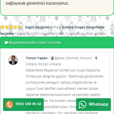
sağlayarak güveninizi kazanıyoruz.
Güçlü İlaçlama
firması
Ankara Sincan Dezenfekte
İlaçlama
hizmeti için tüm müşterilerinden 5 yıldızlı yorumlar almıştır.
Müşterilerimizden Gelen Yorumlar
Yorum Yapan :
Şaban Sönmez, Konum :
Ankara Sincan Ankara
Dezenfekte İlaçlama hizmeti için Güçlü İlaçlama
firmasıyla iletişime geçtim. Telefonda gösterdikleri
profesyonel yaklaşım, detaylı bilgilendirme ve
uygun fiyat teklifleri beni etkiledi. Hemen böcek
ilaçlama talebinde bulundum ve belirtilen saatte
hızlıca geldiler. Personelin maske takması ve iş
0542 188 45 42
Whatsapp
ahlakına gösterdikleri özen, firmanın güvenilir
olduğunu kanıtladı. Söz verdikleri gibi ilaçlama