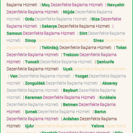
İlaçlama Hizmeti
|
Muş
Dezenfekte İlaçlama Hizmeti
|
Nevşehir
Dezenfekte İlaçlama Hizmeti
|
Niğde
Dezenfekte İlaçlama
Hizmeti
|
Ordu
Dezenfekte İlaçlama Hizmeti
|
Rize
Dezenfekte
İlaçlama Hizmeti
|
Sakarya
Dezenfekte İlaçlama Hizmeti
|
Samsun
Dezenfekte İlaçlama Hizmeti
|
Siirt
Dezenfekte İlaçlama
Hizmeti
|
Sinop
Dezenfekte İlaçlama Hizmeti
|
Sivas
Dezenfekte
İlaçlama Hizmeti
|
Tekirdağ
Dezenfekte İlaçlama Hizmeti
|
Tokat
Dezenfekte İlaçlama Hizmeti
|
Trabzon
Dezenfekte İlaçlama
Hizmeti
|
Tunceli
Dezenfekte İlaçlama Hizmeti
|
Şanlıurfa
Dezenfekte İlaçlama Hizmeti
|
Uşak
Dezenfekte İlaçlama Hizmeti
|
Van
Dezenfekte İlaçlama Hizmeti
|
Yozgat
Dezenfekte İlaçlama
Hizmeti
|
Zonguldak
Dezenfekte İlaçlama Hizmeti
|
Aksaray
Dezenfekte İlaçlama Hizmeti
|
Bayburt
Dezenfekte İlaçlama
Hizmeti
|
Karaman
Dezenfekte İlaçlama Hizmeti
|
Kırıkkale
Dezenfekte İlaçlama Hizmeti
|
Batman
Dezenfekte İlaçlama
Hizmeti
|
Şırnak
Dezenfekte İlaçlama Hizmeti
|
Bartın
Dezenfekte İlaçlama Hizmeti
|
Ardahan
Dezenfekte İlaçlama
Hizmeti
|
Iğdır
Dezenfekte İlaçlama Hizmeti
|
Yalova
Dezenfekte
İlaçlama Hizmeti
|
Karabük
Dezenfekte İlaçlama Hizmeti
|
Kilis