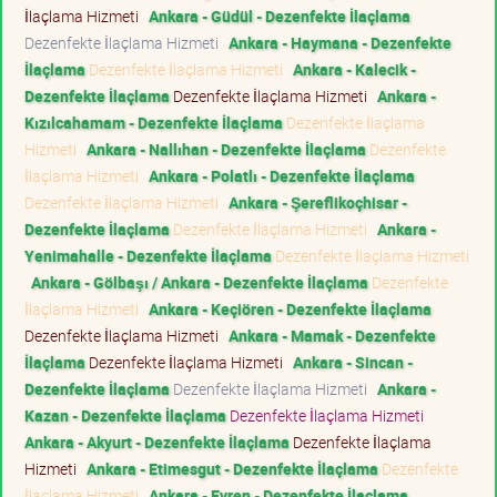
İlaçlama Hizmeti
Ankara - Güdül - Dezenfekte İlaçlama
Dezenfekte İlaçlama Hizmeti
Ankara - Haymana - Dezenfekte
İlaçlama
Dezenfekte İlaçlama Hizmeti
Ankara - Kalecik -
Dezenfekte İlaçlama
Dezenfekte İlaçlama Hizmeti
Ankara -
Kızılcahamam - Dezenfekte İlaçlama
Dezenfekte İlaçlama
Hizmeti
Ankara - Nallıhan - Dezenfekte İlaçlama
Dezenfekte
İlaçlama Hizmeti
Ankara - Polatlı - Dezenfekte İlaçlama
Dezenfekte İlaçlama Hizmeti
Ankara - Şereflikoçhisar -
Dezenfekte İlaçlama
Dezenfekte İlaçlama Hizmeti
Ankara -
Yenimahalle - Dezenfekte İlaçlama
Dezenfekte İlaçlama Hizmeti
Ankara - Gölbaşı / Ankara - Dezenfekte İlaçlama
Dezenfekte
İlaçlama Hizmeti
Ankara - Keçiören - Dezenfekte İlaçlama
Dezenfekte İlaçlama Hizmeti
Ankara - Mamak - Dezenfekte
İlaçlama
Dezenfekte İlaçlama Hizmeti
Ankara - Sincan -
Dezenfekte İlaçlama
Dezenfekte İlaçlama Hizmeti
Ankara -
Kazan - Dezenfekte İlaçlama
Dezenfekte İlaçlama Hizmeti
Ankara - Akyurt - Dezenfekte İlaçlama
Dezenfekte İlaçlama
Hizmeti
Ankara - Etimesgut - Dezenfekte İlaçlama
Dezenfekte
İlaçlama Hizmeti
Ankara - Evren - Dezenfekte İlaçlama