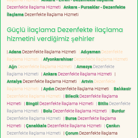
Dezenfekte İlaçlama Hizmeti
Ankara - Pursaklar - Dezenfekte
İlaçlama
Dezenfekte İlaçlama Hizmeti
Güçlü İlaçlama Dezenfekte İlaçlama
hizmetini verdiğimiz şehirler
|
Adana
Dezenfekte İlaçlama Hizmeti
|
Adıyaman
Dezenfekte
İlaçlama Hizmeti
|
Afyonkarahisar
Dezenfekte İlaçlama Hizmeti
|
Ağrı
Dezenfekte İlaçlama Hizmeti
|
Amasya
Dezenfekte
İlaçlama Hizmeti
|
Ankara
Dezenfekte İlaçlama Hizmeti
|
Antalya
Dezenfekte İlaçlama Hizmeti
|
Artvin
Dezenfekte
İlaçlama Hizmeti
|
Aydın
Dezenfekte İlaçlama Hizmeti
|
Balıkesir
Dezenfekte İlaçlama Hizmeti
|
Bilecik
Dezenfekte İlaçlama
Hizmeti
|
Bingöl
Dezenfekte İlaçlama Hizmeti
|
Bitlis
Dezenfekte
İlaçlama Hizmeti
|
Bolu
Dezenfekte İlaçlama Hizmeti
|
Burdur
Dezenfekte İlaçlama Hizmeti
|
Bursa
Dezenfekte İlaçlama
Hizmeti
|
Çanakkale
Dezenfekte İlaçlama Hizmeti
|
Çankırı
Dezenfekte İlaçlama Hizmeti
|
Çorum
Dezenfekte İlaçlama