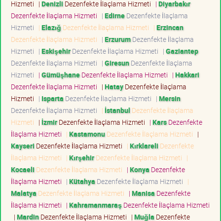
Hizmeti
|
Denizli
Dezenfekte İlaçlama Hizmeti
|
Diyarbakır
Dezenfekte İlaçlama Hizmeti
|
Edirne
Dezenfekte İlaçlama
Hizmeti
|
Elazığ
Dezenfekte İlaçlama Hizmeti
|
Erzincan
Dezenfekte İlaçlama Hizmeti
|
Erzurum
Dezenfekte İlaçlama
Hizmeti
|
Eskişehir
Dezenfekte İlaçlama Hizmeti
|
Gaziantep
Dezenfekte İlaçlama Hizmeti
|
Giresun
Dezenfekte İlaçlama
Hizmeti
|
Gümüşhane
Dezenfekte İlaçlama Hizmeti
|
Hakkari
Dezenfekte İlaçlama Hizmeti
|
Hatay
Dezenfekte İlaçlama
Hizmeti
|
Isparta
Dezenfekte İlaçlama Hizmeti
|
Mersin
Dezenfekte İlaçlama Hizmeti
|
İstanbul
Dezenfekte İlaçlama
Hizmeti
|
İzmir
Dezenfekte İlaçlama Hizmeti
|
Kars
Dezenfekte
İlaçlama Hizmeti
|
Kastamonu
Dezenfekte İlaçlama Hizmeti
|
Kayseri
Dezenfekte İlaçlama Hizmeti
|
Kırklareli
Dezenfekte
İlaçlama Hizmeti
|
Kırşehir
Dezenfekte İlaçlama Hizmeti
|
Kocaeli
Dezenfekte İlaçlama Hizmeti
|
Konya
Dezenfekte
İlaçlama Hizmeti
|
Kütahya
Dezenfekte İlaçlama Hizmeti
|
Malatya
Dezenfekte İlaçlama Hizmeti
|
Manisa
Dezenfekte
İlaçlama Hizmeti
|
Kahramanmaraş
Dezenfekte İlaçlama Hizmeti
|
Mardin
Dezenfekte İlaçlama Hizmeti
|
Muğla
Dezenfekte