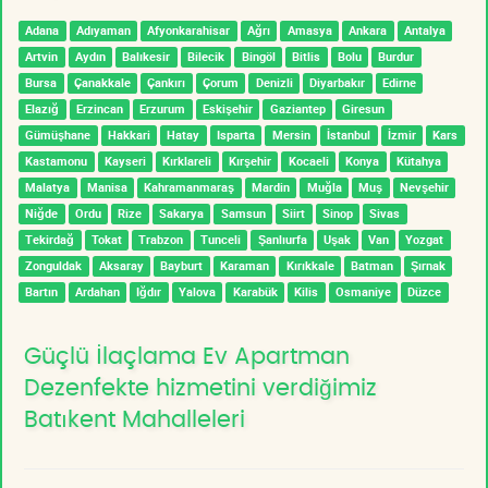
Adana
Adıyaman
Afyonkarahisar
Ağrı
Amasya
Ankara
Antalya
Artvin
Aydın
Balıkesir
Bilecik
Bingöl
Bitlis
Bolu
Burdur
Bursa
Çanakkale
Çankırı
Çorum
Denizli
Diyarbakır
Edirne
Elazığ
Erzincan
Erzurum
Eskişehir
Gaziantep
Giresun
Gümüşhane
Hakkari
Hatay
Isparta
Mersin
İstanbul
İzmir
Kars
Kastamonu
Kayseri
Kırklareli
Kırşehir
Kocaeli
Konya
Kütahya
Malatya
Manisa
Kahramanmaraş
Mardin
Muğla
Muş
Nevşehir
Niğde
Ordu
Rize
Sakarya
Samsun
Siirt
Sinop
Sivas
Tekirdağ
Tokat
Trabzon
Tunceli
Şanlıurfa
Uşak
Van
Yozgat
Zonguldak
Aksaray
Bayburt
Karaman
Kırıkkale
Batman
Şırnak
Bartın
Ardahan
Iğdır
Yalova
Karabük
Kilis
Osmaniye
Düzce
Güçlü İlaçlama Ev Apartman
Dezenfekte hizmetini verdiğimiz
Batıkent Mahalleleri