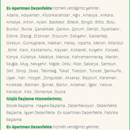
Ev Apartman Dezenfekte
hizmeti verdiğimiz şehirler;
Adana , Adıyaman , Afyonkarahisar , Ağrı , Amasya , Ankara ,
Antalya , Artvin , Aydın , Balıkesir , Bilecik , Bingöl , Bitlis , Bolu ,
Burdur , Bursa , Çanakkale , Çankırı , Çorum , Denizli , Diyarbakır ,
Edirne , Elazığ , Erzincan , Erzurum , Eskişehir , Gaziantep ,
Giresun , Gümüşhane , Hakkari , Hatay , Isparta , Mersin , İstanbul
, İzmir , Kars , Kastamonu , Kayseri , Kırklareli , Kırşehir , Kocaeli ,
Konya , Kütahya , Malatya , Manisa , Kahramanmaraş , Mardin ,
Muğla , Muş , Nevşehir , Niğde , Ordu , Rize , Sakarya , Samsun ,
Siirt , Sinop , Sivas , Tekirdağ , Tokat , Trabzon , Tunceli , Şanlıurfa ,
Uşak , Van , Yozgat , Zonguldak , Aksaray , Bayburt , Karaman ,
Kırıkkale , Batman , Şırnak , Bartın , Ardahan , Iğdır , Yalova ,
Karabük , Kilis , Osmaniye , Düzce
Güçlü İlaçlama Hizmetlerimiz;
Böcek İlaçlama , Haşere İlaçlama , Dezenfeksiyon , Dezenfekte
İlaçlama , İşyeri Dezenfekte , Ev Apartman Dezenfekte , Fabrika
İlaçlama
Ev Apartman Dezenfekte
hizmeti verdiğimiz şehirler;