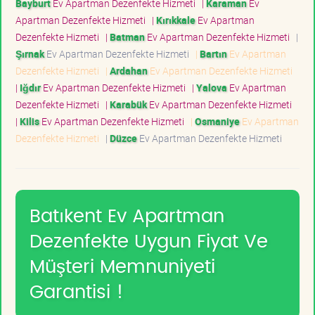
Bayburt
Ev Apartman Dezenfekte Hizmeti
|
Karaman
Ev
Apartman Dezenfekte Hizmeti
|
Kırıkkale
Ev Apartman
Dezenfekte Hizmeti
|
Batman
Ev Apartman Dezenfekte Hizmeti
|
Şırnak
Ev Apartman Dezenfekte Hizmeti
|
Bartın
Ev Apartman
Dezenfekte Hizmeti
|
Ardahan
Ev Apartman Dezenfekte Hizmeti
|
Iğdır
Ev Apartman Dezenfekte Hizmeti
|
Yalova
Ev Apartman
Dezenfekte Hizmeti
|
Karabük
Ev Apartman Dezenfekte Hizmeti
|
Kilis
Ev Apartman Dezenfekte Hizmeti
|
Osmaniye
Ev Apartman
Dezenfekte Hizmeti
|
Düzce
Ev Apartman Dezenfekte Hizmeti
Batıkent Ev Apartman
Dezenfekte Uygun Fiyat Ve
Müşteri Memnuniyeti
Garantisi !