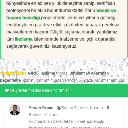
bünyesinde en az beş yıllık deneyime sahip, sertifikalı
profesyonel bir ekip bulundurmaktadır. Zorlu
böcek ve
haşere temizliği
projelerinde, ekibimiz yılların getirdiği
tecrübeyle en pratik ve etkili çözümleri sunarak gereksiz
maliyetlerden kaçınır. Güçlü İlaçlama olarak, yaptığımız
tüm
ilaçlama
işlemlerinde malzeme ve işçilik garantisi
sağlayarak güveninizi kazanıyoruz.
Güçlü İlaçlama
firması
Batıkent Ev Apartman
Dezenfekte
hizmeti için tüm müşterilerinden 5 yıldızlı yorumlar almıştır.
Müşterilerimizden Gelen Yorumlar
Yorum Yapan :
Şaban Sönmez, Konum :
Batıkent Ankara
Ev Apartman Dezenfekte hizmeti için Güçlü