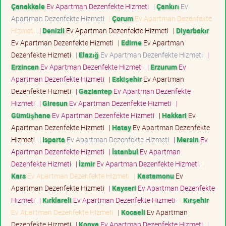
Çanakkale
Ev Apartman Dezenfekte Hizmeti
|
Çankırı
Ev
Apartman Dezenfekte Hizmeti
|
Çorum
Ev Apartman Dezenfekte
Hizmeti
|
Denizli
Ev Apartman Dezenfekte Hizmeti
|
Diyarbakır
Ev Apartman Dezenfekte Hizmeti
|
Edirne
Ev Apartman
Dezenfekte Hizmeti
|
Elazığ
Ev Apartman Dezenfekte Hizmeti
|
Erzincan
Ev Apartman Dezenfekte Hizmeti
|
Erzurum
Ev
Apartman Dezenfekte Hizmeti
|
Eskişehir
Ev Apartman
Dezenfekte Hizmeti
|
Gaziantep
Ev Apartman Dezenfekte
Hizmeti
|
Giresun
Ev Apartman Dezenfekte Hizmeti
|
Gümüşhane
Ev Apartman Dezenfekte Hizmeti
|
Hakkari
Ev
Apartman Dezenfekte Hizmeti
|
Hatay
Ev Apartman Dezenfekte
Hizmeti
|
Isparta
Ev Apartman Dezenfekte Hizmeti
|
Mersin
Ev
Apartman Dezenfekte Hizmeti
|
İstanbul
Ev Apartman
Dezenfekte Hizmeti
|
İzmir
Ev Apartman Dezenfekte Hizmeti
|
Kars
Ev Apartman Dezenfekte Hizmeti
|
Kastamonu
Ev
Apartman Dezenfekte Hizmeti
|
Kayseri
Ev Apartman Dezenfekte
Hizmeti
|
Kırklareli
Ev Apartman Dezenfekte Hizmeti
|
Kırşehir
Ev Apartman Dezenfekte Hizmeti
|
Kocaeli
Ev Apartman
Dezenfekte Hizmeti
|
Konya
Ev Apartman Dezenfekte Hizmeti
|