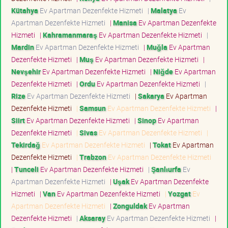
Kütahya
Ev Apartman Dezenfekte Hizmeti
|
Malatya
Ev
Apartman Dezenfekte Hizmeti
|
Manisa
Ev Apartman Dezenfekte
Hizmeti
|
Kahramanmaraş
Ev Apartman Dezenfekte Hizmeti
|
Mardin
Ev Apartman Dezenfekte Hizmeti
|
Muğla
Ev Apartman
Dezenfekte Hizmeti
|
Muş
Ev Apartman Dezenfekte Hizmeti
|
Nevşehir
Ev Apartman Dezenfekte Hizmeti
|
Niğde
Ev Apartman
Dezenfekte Hizmeti
|
Ordu
Ev Apartman Dezenfekte Hizmeti
|
Rize
Ev Apartman Dezenfekte Hizmeti
|
Sakarya
Ev Apartman
Dezenfekte Hizmeti
|
Samsun
Ev Apartman Dezenfekte Hizmeti
|
Siirt
Ev Apartman Dezenfekte Hizmeti
|
Sinop
Ev Apartman
Dezenfekte Hizmeti
|
Sivas
Ev Apartman Dezenfekte Hizmeti
|
Tekirdağ
Ev Apartman Dezenfekte Hizmeti
|
Tokat
Ev Apartman
Dezenfekte Hizmeti
|
Trabzon
Ev Apartman Dezenfekte Hizmeti
|
Tunceli
Ev Apartman Dezenfekte Hizmeti
|
Şanlıurfa
Ev
Apartman Dezenfekte Hizmeti
|
Uşak
Ev Apartman Dezenfekte
Hizmeti
|
Van
Ev Apartman Dezenfekte Hizmeti
|
Yozgat
Ev
Apartman Dezenfekte Hizmeti
|
Zonguldak
Ev Apartman
Dezenfekte Hizmeti
|
Aksaray
Ev Apartman Dezenfekte Hizmeti
|