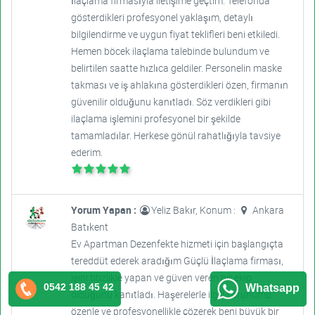
İlaçlama firmasıyla iletişime geçtim. Telefonda
gösterdikleri profesyonel yaklaşım, detaylı
bilgilendirme ve uygun fiyat teklifleri beni etkiledi.
Hemen böcek ilaçlama talebinde bulundum ve
belirtilen saatte hızlıca geldiler. Personelin maske
takması ve iş ahlakına gösterdikleri özen, firmanın
güvenilir olduğunu kanıtladı. Söz verdikleri gibi
ilaçlama işlemini profesyonel bir şekilde
tamamladılar. Herkese gönül rahatlığıyla tavsiye
ederim.
Yorum Yapan :
Yeliz Bakır, Konum :
Ankara
Batıkent
Ev Apartman Dezenfekte hizmeti için başlangıçta
tereddüt ederek aradığım Güçlü İlaçlama firması,
işini titizlikle yapan ve güven veren bir ekip
0542 188 45 42
Whatsapp
olduğunu kanıtladı. Haşerelerle ilgili sorunumu
özenle ve profesyonellikle çözerek beni büyük bir