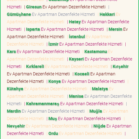
Hizmeti
|
Giresun
Ev Apartman Dezenfekte Hizmeti
|
Gümüşhane
Ev Apartman Dezenfekte Hizmeti
|
Hakkari
Ev
Apartman Dezenfekte Hizmeti
|
Hatay
Ev Apartman Dezenfekte
Hizmeti
|
Isparta
Ev Apartman Dezenfekte Hizmeti
|
Mersin
Ev
Apartman Dezenfekte Hizmeti
|
İstanbul
Ev Apartman
Dezenfekte Hizmeti
|
İzmir
Ev Apartman Dezenfekte Hizmeti
|
Kars
Ev Apartman Dezenfekte Hizmeti
|
Kastamonu
Ev
Apartman Dezenfekte Hizmeti
|
Kayseri
Ev Apartman Dezenfekte
Hizmeti
|
Kırklareli
Ev Apartman Dezenfekte Hizmeti
|
Kırşehir
Ev Apartman Dezenfekte Hizmeti
|
Kocaeli
Ev Apartman
Dezenfekte Hizmeti
|
Konya
Ev Apartman Dezenfekte Hizmeti
|
Kütahya
Ev Apartman Dezenfekte Hizmeti
|
Malatya
Ev
Apartman Dezenfekte Hizmeti
|
Manisa
Ev Apartman Dezenfekte
Hizmeti
|
Kahramanmaraş
Ev Apartman Dezenfekte Hizmeti
|
Mardin
Ev Apartman Dezenfekte Hizmeti
|
Muğla
Ev Apartman
Dezenfekte Hizmeti
|
Muş
Ev Apartman Dezenfekte Hizmeti
|
Nevşehir
Ev Apartman Dezenfekte Hizmeti
|
Niğde
Ev Apartman
Dezenfekte Hizmeti
|
Ordu
Ev Apartman Dezenfekte Hizmeti
|