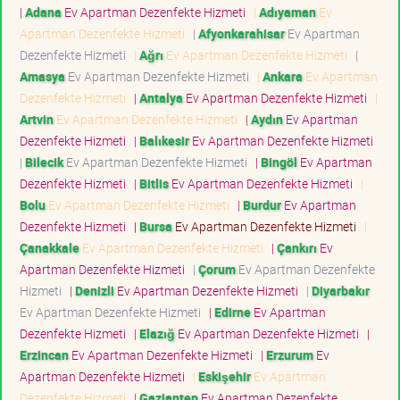
|
Adana
Ev Apartman Dezenfekte Hizmeti
|
Adıyaman
Ev
Apartman Dezenfekte Hizmeti
|
Afyonkarahisar
Ev Apartman
Dezenfekte Hizmeti
|
Ağrı
Ev Apartman Dezenfekte Hizmeti
|
Amasya
Ev Apartman Dezenfekte Hizmeti
|
Ankara
Ev Apartman
Dezenfekte Hizmeti
|
Antalya
Ev Apartman Dezenfekte Hizmeti
|
Artvin
Ev Apartman Dezenfekte Hizmeti
|
Aydın
Ev Apartman
Dezenfekte Hizmeti
|
Balıkesir
Ev Apartman Dezenfekte Hizmeti
|
Bilecik
Ev Apartman Dezenfekte Hizmeti
|
Bingöl
Ev Apartman
Dezenfekte Hizmeti
|
Bitlis
Ev Apartman Dezenfekte Hizmeti
|
Bolu
Ev Apartman Dezenfekte Hizmeti
|
Burdur
Ev Apartman
Dezenfekte Hizmeti
|
Bursa
Ev Apartman Dezenfekte Hizmeti
|
Çanakkale
Ev Apartman Dezenfekte Hizmeti
|
Çankırı
Ev
Apartman Dezenfekte Hizmeti
|
Çorum
Ev Apartman Dezenfekte
Hizmeti
|
Denizli
Ev Apartman Dezenfekte Hizmeti
|
Diyarbakır
Ev Apartman Dezenfekte Hizmeti
|
Edirne
Ev Apartman
Dezenfekte Hizmeti
|
Elazığ
Ev Apartman Dezenfekte Hizmeti
|
Erzincan
Ev Apartman Dezenfekte Hizmeti
|
Erzurum
Ev
Apartman Dezenfekte Hizmeti
|
Eskişehir
Ev Apartman
Dezenfekte Hizmeti
|
Gaziantep
Ev Apartman Dezenfekte