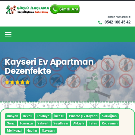
Telefon Numaramız:
0542 188 45 42
Menu
Kayseri Ev Apartman
Dezenfekte
Bünyan
Develi
Felahiye
İncesu
Pınarbaşı / Kayseri
Sarıoğlan
Sarız
Tomarza
Yahyalı
Yeşilhisar
Akkışla
Talas
Kocasinan
Melikgazi
Hacılar
Özvatan