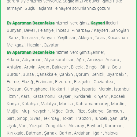
garantisiyle hizmet veriyoruz. Sağlığınızı ve güvenliğinizi riske
atmayın, Güçlü İlaçlama ile haşere sorunlarınızı çözün!
Ev Apartman Dezenfekte
hizmeti verdiğimiz
Kayseri
ilçeleri;
Bünyan , Develi , Felahiye , İncesu , Pınarbaşı / Kayseri , Sarıoğlan
, Sarız , Tomarza , Yahyalı , Yeşilhisar , Akkışla , Talas , Kocasinan ,
Melikgazi , Hacılar , Özvatan
Ev Apartman Dezenfekte
hizmeti verdiğimiz şehirler;
Adana , Adıyaman , Afyonkarahisar , Ağrı , Amasya , Ankara ,
Antalya , Artvin , Aydın , Balıkesir , Bilecik , Bingöl , Bitlis , Bolu ,
Burdur , Bursa , Çanakkale , Çankırı , Çorum , Denizli , Diyarbakır ,
Edirne , Elazığ , Erzincan , Erzurum , Eskişehir , Gaziantep ,
Giresun , Gümüşhane , Hakkari , Hatay , Isparta , Mersin , İstanbul
, İzmir , Kars , Kastamonu , Kayseri , Kırklareli , Kırşehir , Kocaeli ,
Konya , Kütahya , Malatya , Manisa , Kahramanmaraş , Mardin ,
Muğla , Muş , Nevşehir , Niğde , Ordu , Rize , Sakarya , Samsun ,
Siirt , Sinop , Sivas , Tekirdağ , Tokat , Trabzon , Tunceli , Şanlıurfa ,
Uşak , Van , Yozgat , Zonguldak , Aksaray , Bayburt , Karaman ,
Kırıkkale , Batman , Şırnak , Bartın , Ardahan , Iğdır , Yalova ,