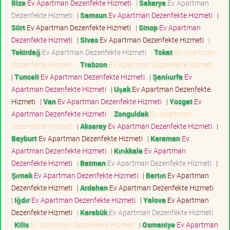
Rize
Ev Apartman Dezenfekte Hizmeti
|
Sakarya
Ev Apartman
Dezenfekte Hizmeti
|
Samsun
Ev Apartman Dezenfekte Hizmeti
|
Siirt
Ev Apartman Dezenfekte Hizmeti
|
Sinop
Ev Apartman
Dezenfekte Hizmeti
|
Sivas
Ev Apartman Dezenfekte Hizmeti
|
Tekirdağ
Ev Apartman Dezenfekte Hizmeti
|
Tokat
Ev Apartman
Dezenfekte Hizmeti
|
Trabzon
Ev Apartman Dezenfekte Hizmeti
|
Tunceli
Ev Apartman Dezenfekte Hizmeti
|
Şanlıurfa
Ev
Apartman Dezenfekte Hizmeti
|
Uşak
Ev Apartman Dezenfekte
Hizmeti
|
Van
Ev Apartman Dezenfekte Hizmeti
|
Yozgat
Ev
Apartman Dezenfekte Hizmeti
|
Zonguldak
Ev Apartman
Dezenfekte Hizmeti
|
Aksaray
Ev Apartman Dezenfekte Hizmeti
|
Bayburt
Ev Apartman Dezenfekte Hizmeti
|
Karaman
Ev
Apartman Dezenfekte Hizmeti
|
Kırıkkale
Ev Apartman
Dezenfekte Hizmeti
|
Batman
Ev Apartman Dezenfekte Hizmeti
|
Şırnak
Ev Apartman Dezenfekte Hizmeti
|
Bartın
Ev Apartman
Dezenfekte Hizmeti
|
Ardahan
Ev Apartman Dezenfekte Hizmeti
|
Iğdır
Ev Apartman Dezenfekte Hizmeti
|
Yalova
Ev Apartman
Dezenfekte Hizmeti
|
Karabük
Ev Apartman Dezenfekte Hizmeti
|
Kilis
Ev Apartman Dezenfekte Hizmeti
|
Osmaniye
Ev Apartman