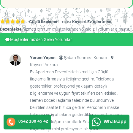
Güçlü İlaçlama
firması
Kayseri Ev Apartman
Dezenfekte
hizmeti için tüm müşterilerinden 5 yıldızlı yorumlar almıştır.
Müşterilerimizden Gelen Yorumlar
Yorum Yapan :
Şaban Sönmez, Konum :
Kayseri Ankara
Ev Apartman Dezenfekte hizmeti için Güçlü
İlaçlama firmasıyla iletişime geçtim. Telefonda
gösterdikleri profesyonel yaklaşım, detaylı
bilgilendirme ve uygun fiyat teklifleri beni etkiledi.
Hemen böcek ilaçlama talebinde bulundum ve
belirtilen saatte hızlıca geldiler. Personelin maske
takması ve iş ahlakına gösterdikleri özen, firmanın
0542 188 45 42
güvenilir olduğunu kanıtladı. Söz verdikleri gibi
Whatsapp
ilaçlama işlemini profesyonel bir şekilde