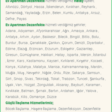
Ev Apartman Dezenfekte
hizmeti verdiğimiz
Hatay
ilçeleri;
Altınözü , Dörtyol , Hassa , İskenderun , Kırıkhan , Reyhanlı ,
Samandağ , Yayladağı , Erzin , Belen , Kumlu , Antakya , Arsuz ,
Defne , Payas
Ev Apartman Dezenfekte
hizmeti verdiğimiz şehirler;
Adana , Adıyaman , Afyonkarahisar , Ağrı , Amasya , Ankara ,
Antalya , Artvin , Aydın , Balıkesir , Bilecik , Bingöl , Bitlis , Bolu ,
Burdur , Bursa , Çanakkale , Çankırı , Çorum , Denizli , Diyarbakır ,
Edirne , Elazığ , Erzincan , Erzurum , Eskişehir , Gaziantep ,
Giresun , Gümüşhane , Hakkari , Hatay , Isparta , Mersin , İstanbul
, İzmir , Kars , Kastamonu , Kayseri , Kırklareli , Kırşehir , Kocaeli ,
Konya , Kütahya , Malatya , Manisa , Kahramanmaraş , Mardin ,
Muğla , Muş , Nevşehir , Niğde , Ordu , Rize , Sakarya , Samsun ,
Siirt , Sinop , Sivas , Tekirdağ , Tokat , Trabzon , Tunceli , Şanlıurfa ,
Uşak , Van , Yozgat , Zonguldak , Aksaray , Bayburt , Karaman ,
Kırıkkale , Batman , Şırnak , Bartın , Ardahan , Iğdır , Yalova ,
Karabük , Kilis , Osmaniye , Düzce
Güçlü İlaçlama Hizmetlerimiz;
Böcek İlaçlama , Haşere İlaçlama , Dezenfeksiyon , Dezenfekte