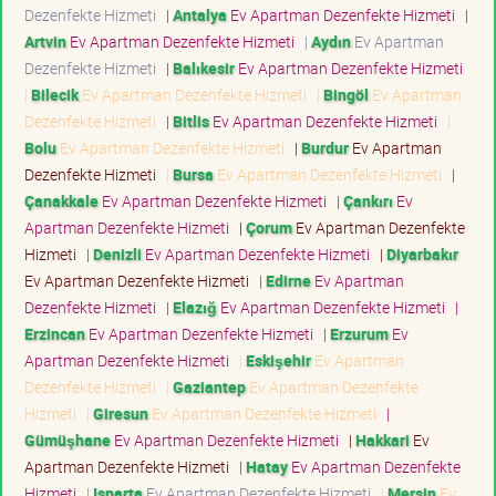
Dezenfekte Hizmeti
|
Antalya
Ev Apartman Dezenfekte Hizmeti
|
Artvin
Ev Apartman Dezenfekte Hizmeti
|
Aydın
Ev Apartman
Dezenfekte Hizmeti
|
Balıkesir
Ev Apartman Dezenfekte Hizmeti
|
Bilecik
Ev Apartman Dezenfekte Hizmeti
|
Bingöl
Ev Apartman
Dezenfekte Hizmeti
|
Bitlis
Ev Apartman Dezenfekte Hizmeti
|
Bolu
Ev Apartman Dezenfekte Hizmeti
|
Burdur
Ev Apartman
Dezenfekte Hizmeti
|
Bursa
Ev Apartman Dezenfekte Hizmeti
|
Çanakkale
Ev Apartman Dezenfekte Hizmeti
|
Çankırı
Ev
Apartman Dezenfekte Hizmeti
|
Çorum
Ev Apartman Dezenfekte
Hizmeti
|
Denizli
Ev Apartman Dezenfekte Hizmeti
|
Diyarbakır
Ev Apartman Dezenfekte Hizmeti
|
Edirne
Ev Apartman
Dezenfekte Hizmeti
|
Elazığ
Ev Apartman Dezenfekte Hizmeti
|
Erzincan
Ev Apartman Dezenfekte Hizmeti
|
Erzurum
Ev
Apartman Dezenfekte Hizmeti
|
Eskişehir
Ev Apartman
Dezenfekte Hizmeti
|
Gaziantep
Ev Apartman Dezenfekte
Hizmeti
|
Giresun
Ev Apartman Dezenfekte Hizmeti
|
Gümüşhane
Ev Apartman Dezenfekte Hizmeti
|
Hakkari
Ev
Apartman Dezenfekte Hizmeti
|
Hatay
Ev Apartman Dezenfekte
Hizmeti
|
Isparta
Ev Apartman Dezenfekte Hizmeti
|
Mersin
Ev