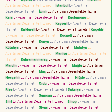
Apartman Dezenfekte Hizmeti
|
İstanbul
Ev Apartman
Dezenfekte Hizmeti
|
İzmir
Ev Apartman Dezenfekte Hizmeti
|
Kars
Ev Apartman Dezenfekte Hizmeti
|
Kastamonu
Ev
Apartman Dezenfekte Hizmeti
|
Kayseri
Ev Apartman Dezenfekte
Hizmeti
|
Kırklareli
Ev Apartman Dezenfekte Hizmeti
|
Kırşehir
Ev Apartman Dezenfekte Hizmeti
|
Kocaeli
Ev Apartman
Dezenfekte Hizmeti
|
Konya
Ev Apartman Dezenfekte Hizmeti
|
Kütahya
Ev Apartman Dezenfekte Hizmeti
|
Malatya
Ev
Apartman Dezenfekte Hizmeti
|
Manisa
Ev Apartman Dezenfekte
Hizmeti
|
Kahramanmaraş
Ev Apartman Dezenfekte Hizmeti
|
Mardin
Ev Apartman Dezenfekte Hizmeti
|
Muğla
Ev Apartman
Dezenfekte Hizmeti
|
Muş
Ev Apartman Dezenfekte Hizmeti
|
Nevşehir
Ev Apartman Dezenfekte Hizmeti
|
Niğde
Ev Apartman
Dezenfekte Hizmeti
|
Ordu
Ev Apartman Dezenfekte Hizmeti
|
Rize
Ev Apartman Dezenfekte Hizmeti
|
Sakarya
Ev Apartman
Dezenfekte Hizmeti
|
Samsun
Ev Apartman Dezenfekte Hizmeti
|
Siirt
Ev Apartman Dezenfekte Hizmeti
|
Sinop
Ev Apartman
Dezenfekte Hizmeti
|
Sivas
Ev Apartman Dezenfekte Hizmeti
|