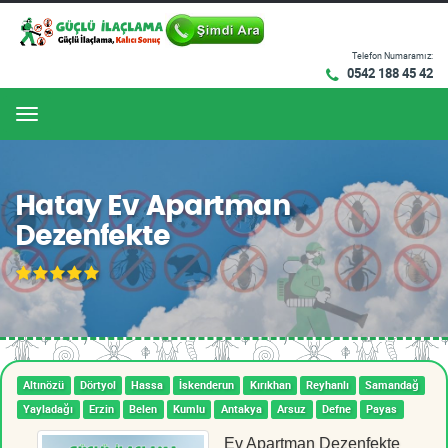
Telefon Numaramız:
0542 188 45 42
Menu
Hatay Ev Apartman
Dezenfekte
Altınözü
Dörtyol
Hassa
İskenderun
Kırıkhan
Reyhanlı
Samandağ
Yayladağı
Erzin
Belen
Kumlu
Antakya
Arsuz
Defne
Payas
Ev Apartman Dezenfekte