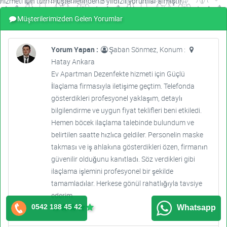
hizmeti için tüm müşterilerinden 5 yıldızlı yorumlar almıştır.
Müşterilerimizden Gelen Yorumlar
Yorum Yapan :
Şaban Sönmez, Konum :
Hatay Ankara
Ev Apartman Dezenfekte hizmeti için Güçlü
İlaçlama firmasıyla iletişime geçtim. Telefonda
gösterdikleri profesyonel yaklaşım, detaylı
bilgilendirme ve uygun fiyat teklifleri beni etkiledi.
Hemen böcek ilaçlama talebinde bulundum ve
belirtilen saatte hızlıca geldiler. Personelin maske
takması ve iş ahlakına gösterdikleri özen, firmanın
güvenilir olduğunu kanıtladı. Söz verdikleri gibi
ilaçlama işlemini profesyonel bir şekilde
tamamladılar. Herkese gönül rahatlığıyla tavsiye
ederim.
0542 188 45 42
Whatsapp