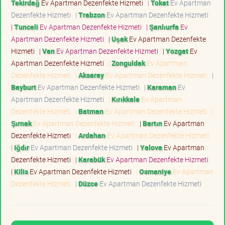
Tekirdağ
Ev Apartman Dezenfekte Hizmeti
|
Tokat
Ev Apartman
Dezenfekte Hizmeti
|
Trabzon
Ev Apartman Dezenfekte Hizmeti
|
Tunceli
Ev Apartman Dezenfekte Hizmeti
|
Şanlıurfa
Ev
Apartman Dezenfekte Hizmeti
|
Uşak
Ev Apartman Dezenfekte
Hizmeti
|
Van
Ev Apartman Dezenfekte Hizmeti
|
Yozgat
Ev
Apartman Dezenfekte Hizmeti
|
Zonguldak
Ev Apartman
Dezenfekte Hizmeti
|
Aksaray
Ev Apartman Dezenfekte Hizmeti
|
Bayburt
Ev Apartman Dezenfekte Hizmeti
|
Karaman
Ev
Apartman Dezenfekte Hizmeti
|
Kırıkkale
Ev Apartman
Dezenfekte Hizmeti
|
Batman
Ev Apartman Dezenfekte Hizmeti
|
Şırnak
Ev Apartman Dezenfekte Hizmeti
|
Bartın
Ev Apartman
Dezenfekte Hizmeti
|
Ardahan
Ev Apartman Dezenfekte Hizmeti
|
Iğdır
Ev Apartman Dezenfekte Hizmeti
|
Yalova
Ev Apartman
Dezenfekte Hizmeti
|
Karabük
Ev Apartman Dezenfekte Hizmeti
|
Kilis
Ev Apartman Dezenfekte Hizmeti
|
Osmaniye
Ev Apartman
Dezenfekte Hizmeti
|
Düzce
Ev Apartman Dezenfekte Hizmeti