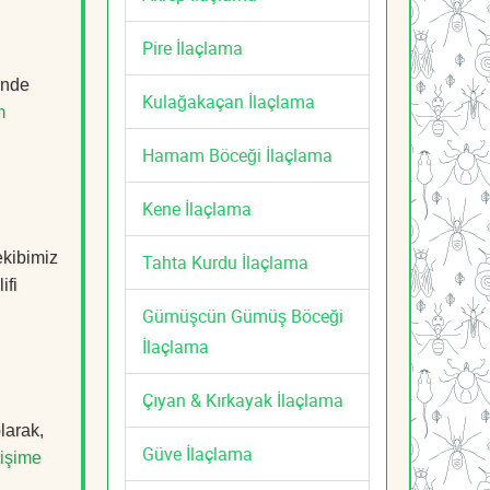
Pire İlaçlama
inde
Kulağakaçan İlaçlama
m
Hamam Böceği İlaçlama
Kene İlaçlama
ekibimiz
Tahta Kurdu İlaçlama
ifi
Gümüşcün Gümüş Böceği
İlaçlama
Çıyan & Kırkayak İlaçlama
larak,
Güve İlaçlama
tişime