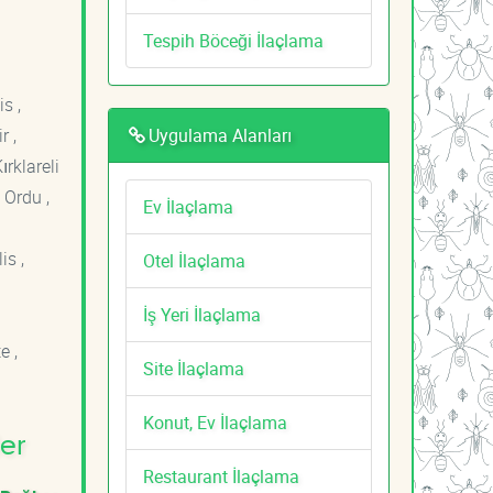
Tespih Böceği İlaçlama
s ,
Uygulama Alanları
r ,
ırklareli
 Ordu ,
Ev İlaçlama
is ,
Otel İlaçlama
İş Yeri İlaçlama
e ,
Site İlaçlama
Konut, Ev İlaçlama
er
Restaurant İlaçlama