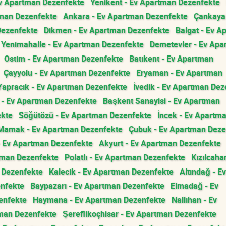
Ev Apartman Dezenfekte
Yenikent - Ev Apartman Dezenfekte
tman Dezenfekte
Ankara - Ev Apartman Dezenfekte
Çankaya 
Dezenfekte
Dikmen - Ev Apartman Dezenfekte
Balgat - Ev A
Yenimahalle - Ev Apartman Dezenfekte
Demetevler - Ev Apa
Ostim - Ev Apartman Dezenfekte
Batıkent - Ev Apartman
Çayyolu - Ev Apartman Dezenfekte
Eryaman - Ev Apartman
Yapracık - Ev Apartman Dezenfekte
İvedik - Ev Apartman Dez
- Ev Apartman Dezenfekte
Başkent Sanayisi - Ev Apartman
ekte
Söğütözü - Ev Apartman Dezenfekte
İncek - Ev Apartm
Mamak - Ev Apartman Dezenfekte
Çubuk - Ev Apartman Deze
- Ev Apartman Dezenfekte
Akyurt - Ev Apartman Dezenfekte
tman Dezenfekte
Polatlı - Ev Apartman Dezenfekte
Kızılcah
n Dezenfekte
Kalecik - Ev Apartman Dezenfekte
Altındağ - Ev
enfekte
Baypazarı - Ev Apartman Dezenfekte
Elmadağ - Ev
enfekte
Haymana - Ev Apartman Dezenfekte
Nallıhan - Ev
tman Dezenfekte
Şereflikoçhisar - Ev Apartman Dezenfekte