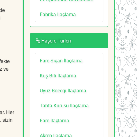
lde
Fabrika İlaçlama
i
Haşere Türleri
Fare Sıçan İlaçlama
fekte
z ve
Kuş Biti İlaçlama
Uyuz Böceği İlaçlama
Tahta Kurusu İlaçlama
ar. Her
Fare İlaçlama
, sizin
Akrep İlaçlama