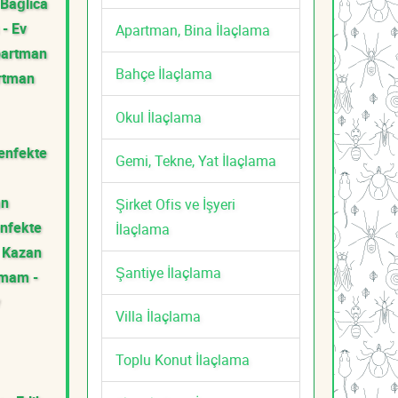
Bağlıca
- Ev
Apartman, Bina İlaçlama
partman
Bahçe İlaçlama
rtman
Okul İlaçlama
enfekte
Gemi, Tekne, Yat İlaçlama
an
Şirket Ofis ve İşyeri
nfekte
İlaçlama
Kazan
Şantiye İlaçlama
amam -
Villa İlaçlama
Toplu Konut İlaçlama