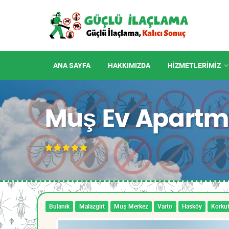
ANA SAYFA
HAKKIMIZDA
HIZMETLERIMIZ
Muş Ev Apartm
Bulanık
Malazgirt
Muş Merkez
Varto
Hasköy
Korku