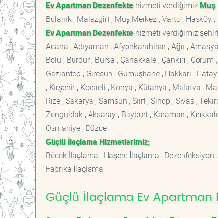
Ev Apartman Dezenfekte
hizmeti verdiğimiz
Muş
Bulanık , Malazgirt , Muş Merkez , Varto , Hasköy ,
Ev Apartman Dezenfekte
hizmeti verdiğimiz şehirl
Adana , Adıyaman , Afyonkarahisar , Ağrı , Amasya , An
Bolu , Burdur , Bursa , Çanakkale , Çankırı , Çorum , D
Gaziantep , Giresun , Gümüşhane , Hakkari , Hatay , I
, Kırşehir , Kocaeli , Konya , Kütahya , Malatya , 
Rize , Sakarya , Samsun , Siirt , Sinop , Sivas , Teki
Zonguldak , Aksaray , Bayburt , Karaman , Kırıkkale ,
Osmaniye , Düzce
Güçlü İlaçlama Hizmetlerimiz;
Böcek İlaçlama , Haşere İlaçlama , Dezenfeksiyon ,
Fabrika İlaçlama
Güçlü İlaçlama Ev Apartman D