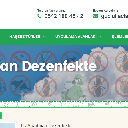
Telefon Numaramız:
Eposta Adresimiz :
0542 188 45 42
gucluilac
HAŞERE TÜRLERİ
UYGULAMA ALANLARI
İŞLEMLE
an Dezenfekte
t
Ev Apartman Dezenfekte