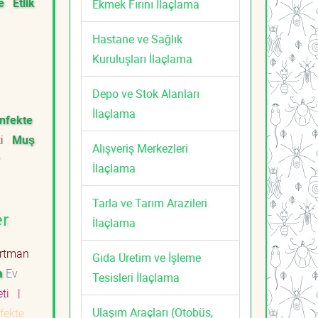
e
Etlik
Ekmek Fırını İlaçlama
Hastane ve Sağlık
Kuruluşları İlaçlama
Depo ve Stok Alanları
İlaçlama
nfekte
ti
Muş
Alışveriş Merkezleri
v
İlaçlama
Tarla ve Tarım Arazileri
er
İlaçlama
rtman
Gıda Üretim ve İşleme
a
Ev
Tesisleri İlaçlama
eti
|
Ulaşım Araçları (Otobüs,
fekte