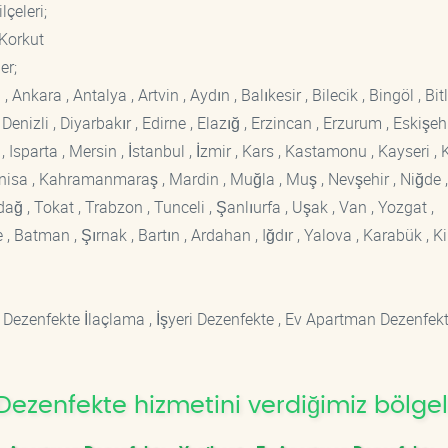
ilçeleri;
 Korkut
er;
kara , Antalya , Artvin , Aydın , Balıkesir , Bilecik , Bingöl , Bitli
enizli , Diyarbakır , Edirne , Elazığ , Erzincan , Erzurum , Eskişehi
sparta , Mersin , İstanbul , İzmir , Kars , Kastamonu , Kayseri , K
Manisa , Kahramanmaraş , Mardin , Muğla , Muş , Nevşehir , Niğde ,
rdağ , Tokat , Trabzon , Tunceli , Şanlıurfa , Uşak , Van , Yozgat ,
 Batman , Şırnak , Bartın , Ardahan , Iğdır , Yalova , Karabük , Kil
 Dezenfekte İlaçlama , İşyeri Dezenfekte , Ev Apartman Dezenfekt
ezenfekte hizmetini verdiğimiz bölgel