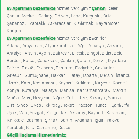
Ev Apartman Dezenfekte
hizmeti verdiğimiz
Çankırı
ilçeleri;
Çankırı Merkez , Çerkeş , Eldivan , Ilgaz , Kurşunlu , Orta ,
Şabanözü , Yapraklı , Atkaracalar , Kızılırmak , Bayramören ,
Korgun
Ev Apartman Dezenfekte
hizmeti verdiğimiz şehirler;
Adana , Adıyaman , Afyonkarahisar , Ağrı , Amasya , Ankara ,
Antalya , Artvin , Aydın , Balıkesir , Bilecik , Bingöl , Bitlis , Bolu ,
Burdur , Bursa , Çanakkale , Çankırı , Çorum , Denizli , Diyarbakır ,
Edirne , Elazığ , Erzincan , Erzurum , Eskişehir , Gaziantep ,
Giresun , Gümüşhane , Hakkari , Hatay , Isparta , Mersin , İstanbul
, İzmir , Kars , Kastamonu , Kayseri , Kırklareli , Kırşehir , Kocaeli ,
Konya , Kütahya , Malatya , Manisa , Kahramanmaraş , Mardin ,
Muğla , Muş , Nevşehir , Niğde , Ordu , Rize , Sakarya , Samsun ,
Siirt , Sinop , Sivas , Tekirdağ , Tokat , Trabzon , Tunceli , Şanlıurfa ,
Uşak , Van , Yozgat , Zonguldak , Aksaray , Bayburt , Karaman ,
Kırıkkale , Batman , Şırnak , Bartın , Ardahan , Iğdır , Yalova ,
Karabük , Kilis , Osmaniye , Düzce
Güçlü İlaçlama Hizmetlerimiz;