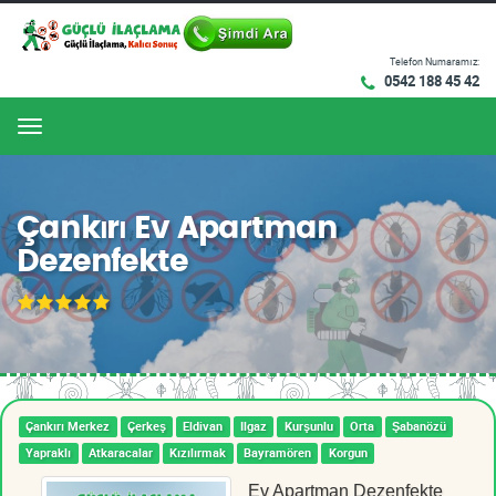
Telefon Numaramız:
0542 188 45 42
Menu
Çankırı Ev Apartman
Dezenfekte
Çankırı Merkez
Çerkeş
Eldivan
Ilgaz
Kurşunlu
Orta
Şabanözü
Yapraklı
Atkaracalar
Kızılırmak
Bayramören
Korgun
Ev Apartman Dezenfekte