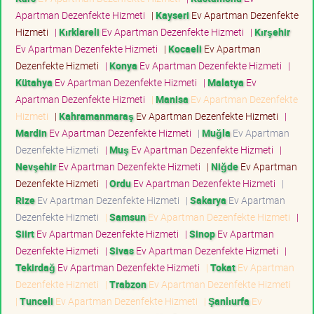
Apartman Dezenfekte Hizmeti
|
Kayseri
Ev Apartman Dezenfekte
Hizmeti
|
Kırklareli
Ev Apartman Dezenfekte Hizmeti
|
Kırşehir
Ev Apartman Dezenfekte Hizmeti
|
Kocaeli
Ev Apartman
Dezenfekte Hizmeti
|
Konya
Ev Apartman Dezenfekte Hizmeti
|
Kütahya
Ev Apartman Dezenfekte Hizmeti
|
Malatya
Ev
Apartman Dezenfekte Hizmeti
|
Manisa
Ev Apartman Dezenfekte
Hizmeti
|
Kahramanmaraş
Ev Apartman Dezenfekte Hizmeti
|
Mardin
Ev Apartman Dezenfekte Hizmeti
|
Muğla
Ev Apartman
Dezenfekte Hizmeti
|
Muş
Ev Apartman Dezenfekte Hizmeti
|
Nevşehir
Ev Apartman Dezenfekte Hizmeti
|
Niğde
Ev Apartman
Dezenfekte Hizmeti
|
Ordu
Ev Apartman Dezenfekte Hizmeti
|
Rize
Ev Apartman Dezenfekte Hizmeti
|
Sakarya
Ev Apartman
Dezenfekte Hizmeti
|
Samsun
Ev Apartman Dezenfekte Hizmeti
|
Siirt
Ev Apartman Dezenfekte Hizmeti
|
Sinop
Ev Apartman
Dezenfekte Hizmeti
|
Sivas
Ev Apartman Dezenfekte Hizmeti
|
Tekirdağ
Ev Apartman Dezenfekte Hizmeti
|
Tokat
Ev Apartman
Dezenfekte Hizmeti
|
Trabzon
Ev Apartman Dezenfekte Hizmeti
|
Tunceli
Ev Apartman Dezenfekte Hizmeti
|
Şanlıurfa
Ev