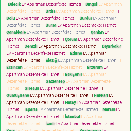
|
Bilecik
Ev Apartman Dezenfekte Hizmeti
|
Bingöl
Ev Apartman
Dezenfekte Hizmeti
|
Bitlis
Ev Apartman Dezenfekte Hizmeti
|
Bolu
Ev Apartman Dezenfekte Hizmeti
|
Burdur
Ev Apartman
Dezenfekte Hizmeti
|
Bursa
Ev Apartman Dezenfekte Hizmeti
|
Çanakkale
Ev Apartman Dezenfekte Hizmeti
|
Çankırı
Ev
Apartman Dezenfekte Hizmeti
|
Çorum
Ev Apartman Dezenfekte
Hizmeti
|
Denizli
Ev Apartman Dezenfekte Hizmeti
|
Diyarbakır
Ev Apartman Dezenfekte Hizmeti
|
Edirne
Ev Apartman
Dezenfekte Hizmeti
|
Elazığ
Ev Apartman Dezenfekte Hizmeti
|
Erzincan
Ev Apartman Dezenfekte Hizmeti
|
Erzurum
Ev
Apartman Dezenfekte Hizmeti
|
Eskişehir
Ev Apartman
Dezenfekte Hizmeti
|
Gaziantep
Ev Apartman Dezenfekte
Hizmeti
|
Giresun
Ev Apartman Dezenfekte Hizmeti
|
Gümüşhane
Ev Apartman Dezenfekte Hizmeti
|
Hakkari
Ev
Apartman Dezenfekte Hizmeti
|
Hatay
Ev Apartman Dezenfekte
Hizmeti
|
Isparta
Ev Apartman Dezenfekte Hizmeti
|
Mersin
Ev
Apartman Dezenfekte Hizmeti
|
İstanbul
Ev Apartman
Dezenfekte Hizmeti
|
İzmir
Ev Apartman Dezenfekte Hizmeti
|
Kars
Ev Apartman Dezenfekte Hizmeti
|
Kastamonu
Ev