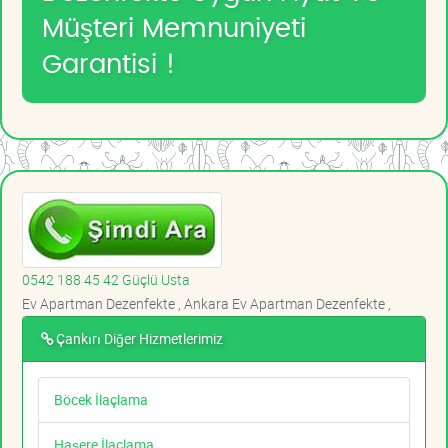
Müşteri Memnuniyeti
Garantisi !
0542 188 45 42 Güçlü Usta
Ev Apartman Dezenfekte , Ankara Ev Apartman Dezenfekte ,
Çankırı Diğer Hizmetlerimiz
Böcek İlaçlama
Haşere İlaçlama