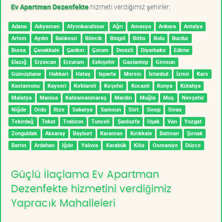
Ev Apartman Dezenfekte
hizmeti verdiğimiz şehirler;
Adana
Adıyaman
Afyonkarahisar
Ağrı
Amasya
Ankara
Antalya
Artvin
Aydın
Balıkesir
Bilecik
Bingöl
Bitlis
Bolu
Burdur
Bursa
Çanakkale
Çankırı
Çorum
Denizli
Diyarbakır
Edirne
Elazığ
Erzincan
Erzurum
Eskişehir
Gaziantep
Giresun
Gümüşhane
Hakkari
Hatay
Isparta
Mersin
İstanbul
İzmir
Kars
Kastamonu
Kayseri
Kırklareli
Kırşehir
Kocaeli
Konya
Kütahya
Malatya
Manisa
Kahramanmaraş
Mardin
Muğla
Muş
Nevşehir
Niğde
Ordu
Rize
Sakarya
Samsun
Siirt
Sinop
Sivas
Tekirdağ
Tokat
Trabzon
Tunceli
Şanlıurfa
Uşak
Van
Yozgat
Zonguldak
Aksaray
Bayburt
Karaman
Kırıkkale
Batman
Şırnak
Bartın
Ardahan
Iğdır
Yalova
Karabük
Kilis
Osmaniye
Düzce
Güçlü İlaçlama Ev Apartman
Dezenfekte hizmetini verdiğimiz
Yapracık Mahalleleri