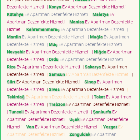
Dezenfekte Hizmeti
|
Konya
Ev Apartman Dezenfekte Hizmeti
|
Kütahya
Ev Apartman Dezenfekte Hizmeti
|
Malatya
Ev
Apartman Dezenfekte Hizmeti
|
Manisa
Ev Apartman Dezenfekte
Hizmeti
|
Kahramanmaraş
Ev Apartman Dezenfekte Hizmeti
|
Mardin
Ev Apartman Dezenfekte Hizmeti
|
Muğla
Ev Apartman
Dezenfekte Hizmeti
|
Muş
Ev Apartman Dezenfekte Hizmeti
|
Nevşehir
Ev Apartman Dezenfekte Hizmeti
|
Niğde
Ev Apartman
Dezenfekte Hizmeti
|
Ordu
Ev Apartman Dezenfekte Hizmeti
|
Rize
Ev Apartman Dezenfekte Hizmeti
|
Sakarya
Ev Apartman
Dezenfekte Hizmeti
|
Samsun
Ev Apartman Dezenfekte Hizmeti
|
Siirt
Ev Apartman Dezenfekte Hizmeti
|
Sinop
Ev Apartman
Dezenfekte Hizmeti
|
Sivas
Ev Apartman Dezenfekte Hizmeti
|
Tekirdağ
Ev Apartman Dezenfekte Hizmeti
|
Tokat
Ev Apartman
Dezenfekte Hizmeti
|
Trabzon
Ev Apartman Dezenfekte Hizmeti
|
Tunceli
Ev Apartman Dezenfekte Hizmeti
|
Şanlıurfa
Ev
Apartman Dezenfekte Hizmeti
|
Uşak
Ev Apartman Dezenfekte
Hizmeti
|
Van
Ev Apartman Dezenfekte Hizmeti
|
Yozgat
Ev
Apartman Dezenfekte Hizmeti
|
Zonguldak
Ev Apartman