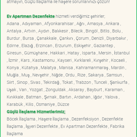
atmayın, Güçlü İlaçlama ile haşere sorunlarınızı çözün!
Ev Apartman Dezenfekte
hizmeti verdiğimiz şehirler;
Adana , Adıyaman , Afyonkarahisar , Ağrı , Amasya , Ankara ,
Antalya , Artvin , Aydın , Balıkesir , Bilecik , Bingöl , Bitlis , Bolu ,
Burdur , Bursa , Çanakkale , Çankırı , Çorum , Denizli , Diyarbakır ,
Edirne , Elazığ , Erzincan , Erzurum , Eskişehir , Gaziantep ,
Giresun , Gümüşhane , Hakkari , Hatay , Isparta , Mersin , İstanbul
, İzmir , Kars , Kastamonu , Kayseri , Kırklareli , Kırşehir , Kocaeli ,
Konya , Kütahya , Malatya , Manisa , Kahramanmaraş , Mardin ,
Muğla , Muş , Nevşehir , Niğde , Ordu , Rize , Sakarya , Samsun ,
Siirt , Sinop , Sivas , Tekirdağ , Tokat , Trabzon , Tunceli , Şanlıurfa ,
Uşak , Van , Yozgat , Zonguldak , Aksaray , Bayburt , Karaman ,
Kırıkkale , Batman , Şırnak , Bartın , Ardahan , Iğdır , Yalova ,
Karabük , Kilis , Osmaniye , Düzce
Güçlü İlaçlama Hizmetlerimiz;
Böcek İlaçlama , Haşere İlaçlama , Dezenfeksiyon , Dezenfekte
İlaçlama , İşyeri Dezenfekte , Ev Apartman Dezenfekte , Fabrika
İlaçlama