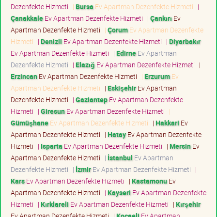
Dezenfekte Hizmeti
|
Bursa
Ev Apartman Dezenfekte Hizmeti
|
Çanakkale
Ev Apartman Dezenfekte Hizmeti
|
Çankırı
Ev
Apartman Dezenfekte Hizmeti
|
Çorum
Ev Apartman Dezenfekte
Hizmeti
|
Denizli
Ev Apartman Dezenfekte Hizmeti
|
Diyarbakır
Ev Apartman Dezenfekte Hizmeti
|
Edirne
Ev Apartman
Dezenfekte Hizmeti
|
Elazığ
Ev Apartman Dezenfekte Hizmeti
|
Erzincan
Ev Apartman Dezenfekte Hizmeti
|
Erzurum
Ev
Apartman Dezenfekte Hizmeti
|
Eskişehir
Ev Apartman
Dezenfekte Hizmeti
|
Gaziantep
Ev Apartman Dezenfekte
Hizmeti
|
Giresun
Ev Apartman Dezenfekte Hizmeti
|
Gümüşhane
Ev Apartman Dezenfekte Hizmeti
|
Hakkari
Ev
Apartman Dezenfekte Hizmeti
|
Hatay
Ev Apartman Dezenfekte
Hizmeti
|
Isparta
Ev Apartman Dezenfekte Hizmeti
|
Mersin
Ev
Apartman Dezenfekte Hizmeti
|
İstanbul
Ev Apartman
Dezenfekte Hizmeti
|
İzmir
Ev Apartman Dezenfekte Hizmeti
|
Kars
Ev Apartman Dezenfekte Hizmeti
|
Kastamonu
Ev
Apartman Dezenfekte Hizmeti
|
Kayseri
Ev Apartman Dezenfekte
Hizmeti
|
Kırklareli
Ev Apartman Dezenfekte Hizmeti
|
Kırşehir
Ev Apartman Dezenfekte Hizmeti
|
Kocaeli
Ev Apartman