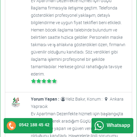
Ev Apartman Dezenfekte hizmeti için Güçlü
İlaçlama firmasıyla iletişime geçtim. Telefonda
gösterdikleri profesyonel yaklaşım, detaylı
bilgilendirme ve uygun fiyat teklifleri beni etkiledi.
Hemen böcek ilaçlama talebinde bulundum ve
belirtilen saatte hızlıca geldiler. Personelin maske
takması ve iş ahlakına gösterdikleri özen, firmanın
güvenilir olduğunu kanıtladı. Söz verdikleri gibi
ilaçlama işlemini profesyonel bir şekilde
tamamladılar. Herkese gönül rahatlığıyla tavsiye
ederim.
Yorum Yapan :
Yeliz Bakır, Konum :
Ankara
Yapracık
Ev Apartman Dezenfekte hizmeti için başlangıçta
tereddüt ederek aradığım Güçlü İlaçlama firması,
0542 188 45 42
Whatsapp
işini titizlikle yapan ve güven veren bir ekip
olduğunu kanıtladı. Haşerelerle ilgili sorunumu