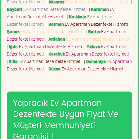
Dezenfekte Hizmeti
|
Aksaray
Ev Apartman Dezenfekte Hizmeti
|
Bayburt
Ev Apartman Dezenfekte Hizmeti
|
Karaman
Ev
Apartman Dezenfekte Hizmeti
|
Kırıkkale
Ev Apartman
Dezenfekte Hizmeti
|
Batman
Ev Apartman Dezenfekte Hizmeti
|
Şırnak
Ev Apartman Dezenfekte Hizmeti
|
Bartın
Ev Apartman
Dezenfekte Hizmeti
|
Ardahan
Ev Apartman Dezenfekte Hizmeti
|
Iğdır
Ev Apartman Dezenfekte Hizmeti
|
Yalova
Ev Apartman
Dezenfekte Hizmeti
|
Karabük
Ev Apartman Dezenfekte Hizmeti
|
Kilis
Ev Apartman Dezenfekte Hizmeti
|
Osmaniye
Ev Apartman
Dezenfekte Hizmeti
|
Düzce
Ev Apartman Dezenfekte Hizmeti
Yapracık Ev Apartman
Dezenfekte Uygun Fiyat Ve
Müşteri Memnuniyeti
Garantisi !