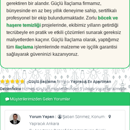
gerektiren bir alandır. Güçlü İlaçlama firmamız,
bünyesinde en az beş yıllık deneyime sahip, sertifikalı
profesyonel bir ekip bulundurmaktadır. Zorlu
böcek ve
haşere temizliği
projelerinde, ekibimiz yılların getirdiği
tecrübeyle en pratik ve etkili çözümleri sunarak gereksiz
maliyetlerden kaçınır. Güçlü İlaçlama olarak, yaptığımız
tüm
ilaçlama
işlemlerinde malzeme ve işçilik garantisi
sağlayarak güveninizi kazanıyoruz.
Güçlü İlaçlama
firması
Yapracık Ev Apartman
Dezenfekte
hizmeti için tüm müşterilerinden 5 yıldızlı yorumlar almıştır.
Müşterilerimizden Gelen Yorumlar
Yorum Yapan :
Şaban Sönmez, Konum :
Yapracık Ankara