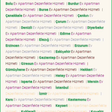
Bolu
Ev Apartman Dezenfekte Hizmeti
|
Burdur
Ev Apartman
Dezenfekte Hizmeti
|
Bursa
Ev Apartman Dezenfekte Hizmeti
|
Çanakkale
Ev Apartman Dezenfekte Hizmeti
|
Çankırı
Ev
Apartman Dezenfekte Hizmeti
|
Çorum
Ev Apartman Dezenfekte
Hizmeti
|
Denizli
Ev Apartman Dezenfekte Hizmeti
|
Diyarbakır
Ev Apartman Dezenfekte Hizmeti
|
Edirne
Ev Apartman
Dezenfekte Hizmeti
|
Elazığ
Ev Apartman Dezenfekte Hizmeti
|
Erzincan
Ev Apartman Dezenfekte Hizmeti
|
Erzurum
Ev
Apartman Dezenfekte Hizmeti
|
Eskişehir
Ev Apartman
Dezenfekte Hizmeti
|
Gaziantep
Ev Apartman Dezenfekte
Hizmeti
|
Giresun
Ev Apartman Dezenfekte Hizmeti
|
Gümüşhane
Ev Apartman Dezenfekte Hizmeti
|
Hakkari
Ev
Apartman Dezenfekte Hizmeti
|
Hatay
Ev Apartman Dezenfekte
Hizmeti
|
Isparta
Ev Apartman Dezenfekte Hizmeti
|
Mersin
Ev
Apartman Dezenfekte Hizmeti
|
İstanbul
Ev Apartman
Dezenfekte Hizmeti
|
İzmir
Ev Apartman Dezenfekte Hizmeti
|
Kars
Ev Apartman Dezenfekte Hizmeti
|
Kastamonu
Ev
Apartman Dezenfekte Hizmeti
|
Kayseri
Ev Apartman Dezenfekte
Hizmeti
|
Kırklareli
Ev Apartman Dezenfekte Hizmeti
|
Kırşehir