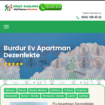
Telefon Numaramız:
0542 188 45 42
Menu
Burdur Ev Apartman
Dezenfekte
Ağlasun
Bucak
Burdur Merkez
Gölhisar
Tefenni
Yeşilova
Karamanlı
Kemer / Burdur
Altınyayla / Burdur
Çavdır
Çeltikçi
Ev Apartman Dezenfekte