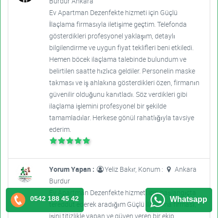
Burdur Ankara
Ev Apartman Dezenfekte hizmeti için Güçlü
İlaçlama firmasıyla iletişime geçtim. Telefonda
gösterdikleri profesyonel yaklaşım, detaylı
bilgilendirme ve uygun fiyat teklifleri beni etkiledi.
Hemen böcek ilaçlama talebinde bulundum ve
belirtilen saatte hızlıca geldiler. Personelin maske
takması ve iş ahlakına gösterdikleri özen, firmanın
güvenilir olduğunu kanıtladı. Söz verdikleri gibi
ilaçlama işlemini profesyonel bir şekilde
tamamladılar. Herkese gönül rahatlığıyla tavsiye
ederim.
Yorum Yapan :
Yeliz Bakır, Konum :
Ankara
Burdur
Ev Apartman Dezenfekte hizmeti için başlangıçta
0542 188 45 42
Whatsapp
tereddüt ederek aradığım Güçlü İlaçlama firması,
işini titizlikle yapan ve güven veren bir ekip