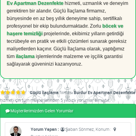
Ev Apartman Dezenfekte
hizmeti, uzmanlık ve deneyim
gerektiren bir alandır. Güçlü İlaçlama firmamız,
bünyesinde en az beş yıllık deneyime sahip, sertifikalı
profesyonel bir ekip bulundurmaktadır. Zorlu
böcek ve
haşere temizliği
projelerinde, ekibimiz yılların getirdiği
tecrübeyle en pratik ve etkili çözümleri sunarak gereksiz
maliyetlerden kaçınır. Güçlü İlaçlama olarak, yaptığımız
tüm
ilaçlama
işlemlerinde malzeme ve işçilik garantisi
sağlayarak güveninizi kazanıyoruz.
Güçlü İlaçlama
firması
Burdur Ev Apartman Dezenfekte
hizmeti için tüm müşterilerinden 5 yıldızlı yorumlar almıştır.
Müşterilerimizden Gelen Yorumlar
Yorum Yapan :
Şaban Sönmez, Konum :