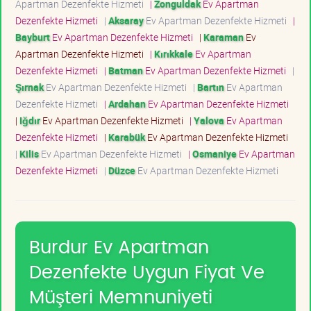
Apartman Dezenfekte Hizmeti
|
Zonguldak
Ev Apartman
Dezenfekte Hizmeti
|
Aksaray
Ev Apartman Dezenfekte Hizmeti
|
Bayburt
Ev Apartman Dezenfekte Hizmeti
|
Karaman
Ev
Apartman Dezenfekte Hizmeti
|
Kırıkkale
Ev Apartman
Dezenfekte Hizmeti
|
Batman
Ev Apartman Dezenfekte Hizmeti
|
Şırnak
Ev Apartman Dezenfekte Hizmeti
|
Bartın
Ev Apartman
Dezenfekte Hizmeti
|
Ardahan
Ev Apartman Dezenfekte Hizmeti
|
Iğdır
Ev Apartman Dezenfekte Hizmeti
|
Yalova
Ev Apartman
Dezenfekte Hizmeti
|
Karabük
Ev Apartman Dezenfekte Hizmeti
|
Kilis
Ev Apartman Dezenfekte Hizmeti
|
Osmaniye
Ev Apartman
Dezenfekte Hizmeti
|
Düzce
Ev Apartman Dezenfekte Hizmeti
Burdur Ev Apartman
Dezenfekte Uygun Fiyat Ve
Müşteri Memnuniyeti