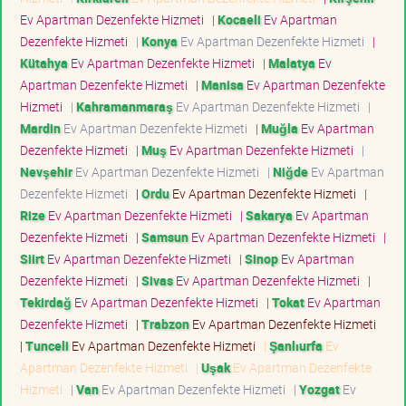
Ev Apartman Dezenfekte Hizmeti
|
Kocaeli
Ev Apartman
Dezenfekte Hizmeti
|
Konya
Ev Apartman Dezenfekte Hizmeti
|
Kütahya
Ev Apartman Dezenfekte Hizmeti
|
Malatya
Ev
Apartman Dezenfekte Hizmeti
|
Manisa
Ev Apartman Dezenfekte
Hizmeti
|
Kahramanmaraş
Ev Apartman Dezenfekte Hizmeti
|
Mardin
Ev Apartman Dezenfekte Hizmeti
|
Muğla
Ev Apartman
Dezenfekte Hizmeti
|
Muş
Ev Apartman Dezenfekte Hizmeti
|
Nevşehir
Ev Apartman Dezenfekte Hizmeti
|
Niğde
Ev Apartman
Dezenfekte Hizmeti
|
Ordu
Ev Apartman Dezenfekte Hizmeti
|
Rize
Ev Apartman Dezenfekte Hizmeti
|
Sakarya
Ev Apartman
Dezenfekte Hizmeti
|
Samsun
Ev Apartman Dezenfekte Hizmeti
|
Siirt
Ev Apartman Dezenfekte Hizmeti
|
Sinop
Ev Apartman
Dezenfekte Hizmeti
|
Sivas
Ev Apartman Dezenfekte Hizmeti
|
Tekirdağ
Ev Apartman Dezenfekte Hizmeti
|
Tokat
Ev Apartman
Dezenfekte Hizmeti
|
Trabzon
Ev Apartman Dezenfekte Hizmeti
|
Tunceli
Ev Apartman Dezenfekte Hizmeti
|
Şanlıurfa
Ev
Apartman Dezenfekte Hizmeti
|
Uşak
Ev Apartman Dezenfekte
Hizmeti
|
Van
Ev Apartman Dezenfekte Hizmeti
|
Yozgat
Ev