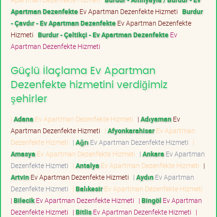
Apartman Dezenfekte
Ev Apartman Dezenfekte Hizmeti
Burdur
- Çavdır - Ev Apartman Dezenfekte
Ev Apartman Dezenfekte
Hizmeti
Burdur - Çeltikçi - Ev Apartman Dezenfekte
Ev
Apartman Dezenfekte Hizmeti
Güçlü İlaçlama Ev Apartman
Dezenfekte hizmetini verdiğimiz
şehirler
|
Adana
Ev Apartman Dezenfekte Hizmeti
|
Adıyaman
Ev
Apartman Dezenfekte Hizmeti
|
Afyonkarahisar
Ev Apartman
Dezenfekte Hizmeti
|
Ağrı
Ev Apartman Dezenfekte Hizmeti
|
Amasya
Ev Apartman Dezenfekte Hizmeti
|
Ankara
Ev Apartman
Dezenfekte Hizmeti
|
Antalya
Ev Apartman Dezenfekte Hizmeti
|
Artvin
Ev Apartman Dezenfekte Hizmeti
|
Aydın
Ev Apartman
Dezenfekte Hizmeti
|
Balıkesir
Ev Apartman Dezenfekte Hizmeti
|
Bilecik
Ev Apartman Dezenfekte Hizmeti
|
Bingöl
Ev Apartman
Dezenfekte Hizmeti
|
Bitlis
Ev Apartman Dezenfekte Hizmeti
|