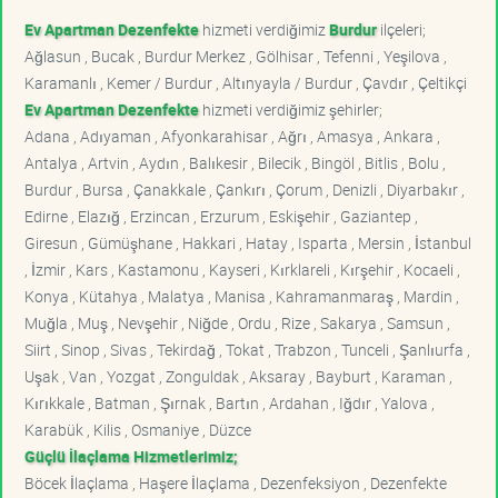
Ev Apartman Dezenfekte
hizmeti verdiğimiz
Burdur
ilçeleri;
Ağlasun , Bucak , Burdur Merkez , Gölhisar , Tefenni , Yeşilova ,
Karamanlı , Kemer / Burdur , Altınyayla / Burdur , Çavdır , Çeltikçi
Ev Apartman Dezenfekte
hizmeti verdiğimiz şehirler;
Adana , Adıyaman , Afyonkarahisar , Ağrı , Amasya , Ankara ,
Antalya , Artvin , Aydın , Balıkesir , Bilecik , Bingöl , Bitlis , Bolu ,
Burdur , Bursa , Çanakkale , Çankırı , Çorum , Denizli , Diyarbakır ,
Edirne , Elazığ , Erzincan , Erzurum , Eskişehir , Gaziantep ,
Giresun , Gümüşhane , Hakkari , Hatay , Isparta , Mersin , İstanbul
, İzmir , Kars , Kastamonu , Kayseri , Kırklareli , Kırşehir , Kocaeli ,
Konya , Kütahya , Malatya , Manisa , Kahramanmaraş , Mardin ,
Muğla , Muş , Nevşehir , Niğde , Ordu , Rize , Sakarya , Samsun ,
Siirt , Sinop , Sivas , Tekirdağ , Tokat , Trabzon , Tunceli , Şanlıurfa ,
Uşak , Van , Yozgat , Zonguldak , Aksaray , Bayburt , Karaman ,
Kırıkkale , Batman , Şırnak , Bartın , Ardahan , Iğdır , Yalova ,
Karabük , Kilis , Osmaniye , Düzce
Güçlü İlaçlama Hizmetlerimiz;
Böcek İlaçlama , Haşere İlaçlama , Dezenfeksiyon , Dezenfekte