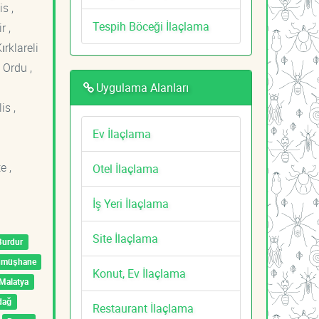
s ,
Tespih Böceği İlaçlama
r ,
ırklareli
 Ordu ,
Uygulama Alanları
is ,
Ev İlaçlama
e ,
Otel İlaçlama
İş Yeri İlaçlama
Site İlaçlama
Burdur
ümüşhane
Konut, Ev İlaçlama
Malatya
dağ
Restaurant İlaçlama