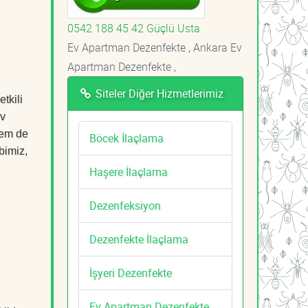
0542 188 45 42 Güçlü Usta
Ev Apartman Dezenfekte , Ankara Ev
Apartman Dezenfekte ,
Siteler Diğer Hizmetlerimiz
tkili
Ev
hem de
Böcek İlaçlama
bimiz,
Haşere İlaçlama
Dezenfeksiyon
Dezenfekte İlaçlama
İşyeri Dezenfekte
Ev Apartman Dezenfekte