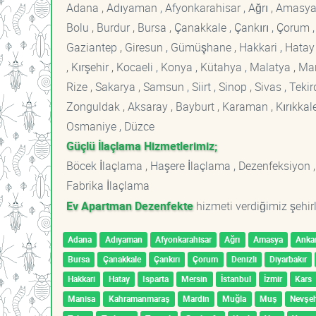
Adana , Adıyaman , Afyonkarahisar , Ağrı , Amasya , An
Bolu , Burdur , Bursa , Çanakkale , Çankırı , Çorum , D
Gaziantep , Giresun , Gümüşhane , Hakkari , Hatay , I
, Kırşehir , Kocaeli , Konya , Kütahya , Malatya , 
Rize , Sakarya , Samsun , Siirt , Sinop , Sivas , Teki
Zonguldak , Aksaray , Bayburt , Karaman , Kırıkkale ,
Osmaniye , Düzce
Güçlü İlaçlama Hizmetlerimiz;
Böcek İlaçlama , Haşere İlaçlama , Dezenfeksiyon ,
Fabrika İlaçlama
Ev Apartman Dezenfekte
hizmeti verdiğimiz şehirl
Adana
Adıyaman
Afyonkarahisar
Ağrı
Amasya
Anka
Bursa
Çanakkale
Çankırı
Çorum
Denizli
Diyarbakır
Hakkari
Hatay
Isparta
Mersin
İstanbul
İzmir
Kars
Manisa
Kahramanmaraş
Mardin
Muğla
Muş
Nevşeh