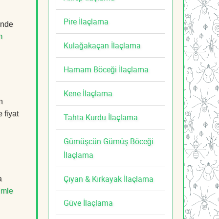
Pire İlaçlama
inde
m
Kulağakaçan İlaçlama
Hamam Böceği İlaçlama
Kene İlaçlama
n
 fiyat
Tahta Kurdu İlaçlama
Gümüşcün Gümüş Böceği
İlaçlama
Çıyan & Kırkayak İlaçlama
a
imle
Güve İlaçlama