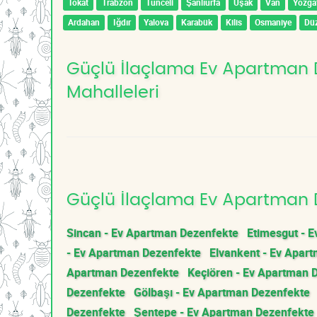
Tokat
Trabzon
Tunceli
Şanlıurfa
Uşak
Van
Yozga
Ardahan
Iğdır
Yalova
Karabük
Kilis
Osmaniye
Dü
Güçlü İlaçlama Ev Apartman De
Mahalleleri
Güçlü İlaçlama Ev Apartman D
Sincan - Ev Apartman Dezenfekte
Etimesgut - 
- Ev Apartman Dezenfekte
Elvankent - Ev Apar
Apartman Dezenfekte
Keçiören - Ev Apartman 
Dezenfekte
Gölbaşı - Ev Apartman Dezenfekte
Dezenfekte
Şentepe - Ev Apartman Dezenfekte