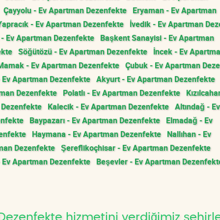
Çayyolu - Ev Apartman Dezenfekte
Eryaman - Ev Apartman
Yapracık - Ev Apartman Dezenfekte
İvedik - Ev Apartman Dez
- Ev Apartman Dezenfekte
Başkent Sanayisi - Ev Apartman
ekte
Söğütözü - Ev Apartman Dezenfekte
İncek - Ev Apartm
Mamak - Ev Apartman Dezenfekte
Çubuk - Ev Apartman Deze
- Ev Apartman Dezenfekte
Akyurt - Ev Apartman Dezenfekte
tman Dezenfekte
Polatlı - Ev Apartman Dezenfekte
Kızılcah
n Dezenfekte
Kalecik - Ev Apartman Dezenfekte
Altındağ - Ev
enfekte
Baypazarı - Ev Apartman Dezenfekte
Elmadağ - Ev
enfekte
Haymana - Ev Apartman Dezenfekte
Nallıhan - Ev
tman Dezenfekte
Şereflikoçhisar - Ev Apartman Dezenfekte
- Ev Apartman Dezenfekte
Beşevler - Ev Apartman Dezenfekt
zenfekte hizmetini verdiğimiz şehirl