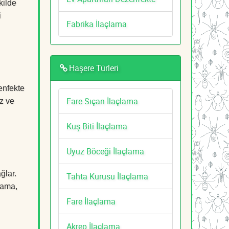
kilde
i
Fabrika İlaçlama
Haşere Türleri
enfekte
Fare Sıçan İlaçlama
z ve
Kuş Biti İlaçlama
Uyuz Böceği İlaçlama
ğlar.
Tahta Kurusu İlaçlama
çlama,
Fare İlaçlama
Akrep İlaçlama