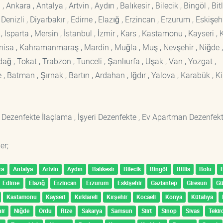
kara , Antalya , Artvin , Aydın , Balıkesir , Bilecik , Bingöl , Bitli
enizli , Diyarbakır , Edirne , Elazığ , Erzincan , Erzurum , Eskişehi
sparta , Mersin , İstanbul , İzmir , Kars , Kastamonu , Kayseri , K
Manisa , Kahramanmaraş , Mardin , Muğla , Muş , Nevşehir , Niğde ,
rdağ , Tokat , Trabzon , Tunceli , Şanlıurfa , Uşak , Van , Yozgat ,
 Batman , Şırnak , Bartın , Ardahan , Iğdır , Yalova , Karabük , Kil
 Dezenfekte İlaçlama , İşyeri Dezenfekte , Ev Apartman Dezenfekt
er;
ra
Antalya
Artvin
Aydın
Balıkesir
Bilecik
Bingöl
Bitlis
Bolu
Edirne
Elazığ
Erzincan
Erzurum
Eskişehir
Gaziantep
Giresun
G
Kastamonu
Kayseri
Kırklareli
Kırşehir
Kocaeli
Konya
Kütahya
ir
Niğde
Ordu
Rize
Sakarya
Samsun
Siirt
Sinop
Sivas
Tekir