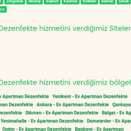
t
Zonguldak
Aksaray
Bayburt
Karaman
Kırıkkale
Batman
Şırnak
zce
zenfekte hizmetini verdiğimiz Siteler
ezenfekte hizmetini verdiğimiz bölgel
Ev Apartman Dezenfekte
Yenikent - Ev Apartman Dezenfekte
tman Dezenfekte
Ankara - Ev Apartman Dezenfekte
Çankaya 
Dezenfekte
Dikmen - Ev Apartman Dezenfekte
Balgat - Ev A
Yenimahalle - Ev Apartman Dezenfekte
Demetevler - Ev Apa
Ostim - Ev Apartman Dezenfekte
Batıkent - Ev Apartman