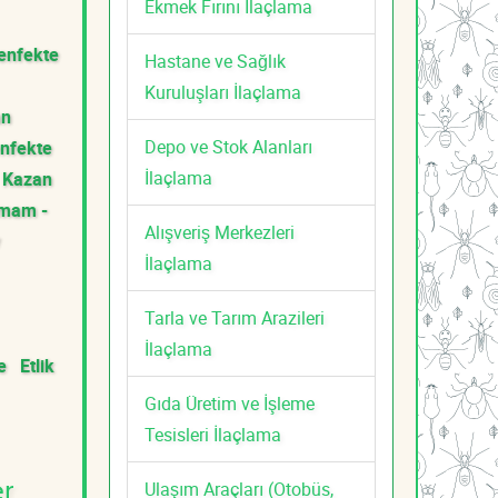
Ekmek Fırını İlaçlama
enfekte
Hastane ve Sağlık
Kuruluşları İlaçlama
an
Depo ve Stok Alanları
nfekte
İlaçlama
Kazan
amam -
Alışveriş Merkezleri
İlaçlama
Tarla ve Tarım Arazileri
İlaçlama
e
Etlik
Gıda Üretim ve İşleme
Tesisleri İlaçlama
Ulaşım Araçları (Otobüs,
er