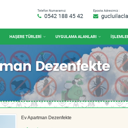
Telefon Numaramız:
Eposta Adresimiz :
0542 188 45 42
gucluilac
HAŞERE TÜRLERİ
UYGULAMA ALANLARI
İŞLEMLE
rtman Dezenfekte
Ev Apartman Dezenfekte