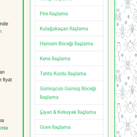
Pire İlaçlama
inde
Kulağakaçan İlaçlama
m
Hamam Böceği İlaçlama
Kene İlaçlama
man
Tahta Kurdu İlaçlama
 fiyat
Gümüşcün Gümüş Böceği
İlaçlama
Çıyan & Kırkayak İlaçlama
ma
Güve İlaçlama
imle