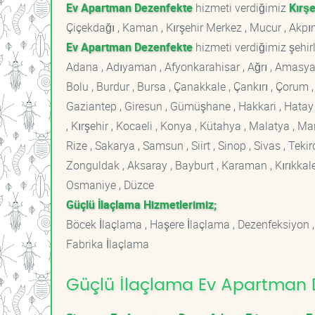
Ev Apartman Dezenfekte
hizmeti verdiğimiz
Kırşe
Çiçekdağı , Kaman , Kırşehir Merkez , Mucur , Akpı
Ev Apartman Dezenfekte
hizmeti verdiğimiz şehirl
Adana , Adıyaman , Afyonkarahisar , Ağrı , Amasya , An
Bolu , Burdur , Bursa , Çanakkale , Çankırı , Çorum , D
Gaziantep , Giresun , Gümüşhane , Hakkari , Hatay , I
, Kırşehir , Kocaeli , Konya , Kütahya , Malatya , 
Rize , Sakarya , Samsun , Siirt , Sinop , Sivas , Teki
Zonguldak , Aksaray , Bayburt , Karaman , Kırıkkale ,
Osmaniye , Düzce
Güçlü İlaçlama Hizmetlerimiz;
Böcek İlaçlama , Haşere İlaçlama , Dezenfeksiyon ,
Fabrika İlaçlama
Güçlü İlaçlama Ev Apartman D