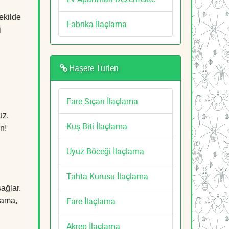
ekilde
Fabrika İlaçlama
i
Haşere Türleri
Fare Sıçan İlaçlama
uz.
Kuş Biti İlaçlama
n!
Uyuz Böceği İlaçlama
Tahta Kurusu İlaçlama
ağlar.
Fare İlaçlama
çlama,
Akrep İlaçlama