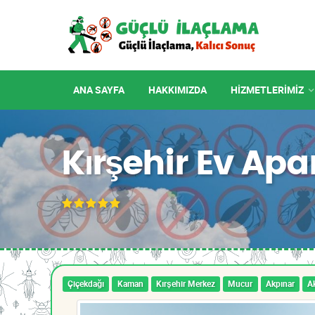
ANA SAYFA
HAKKIMIZDA
HIZMETLERIMIZ
Kırşehir Ev Ap
Çiçekdağı
Kaman
Kırşehir Merkez
Mucur
Akpınar
A