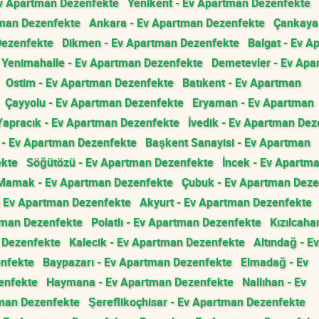
Ev Apartman Dezenfekte
Yenikent - Ev Apartman Dezenfekte
tman Dezenfekte
Ankara - Ev Apartman Dezenfekte
Çankaya 
Dezenfekte
Dikmen - Ev Apartman Dezenfekte
Balgat - Ev A
Yenimahalle - Ev Apartman Dezenfekte
Demetevler - Ev Apa
Ostim - Ev Apartman Dezenfekte
Batıkent - Ev Apartman
Çayyolu - Ev Apartman Dezenfekte
Eryaman - Ev Apartman
Yapracık - Ev Apartman Dezenfekte
İvedik - Ev Apartman Dez
- Ev Apartman Dezenfekte
Başkent Sanayisi - Ev Apartman
ekte
Söğütözü - Ev Apartman Dezenfekte
İncek - Ev Apartm
Mamak - Ev Apartman Dezenfekte
Çubuk - Ev Apartman Deze
- Ev Apartman Dezenfekte
Akyurt - Ev Apartman Dezenfekte
tman Dezenfekte
Polatlı - Ev Apartman Dezenfekte
Kızılcah
n Dezenfekte
Kalecik - Ev Apartman Dezenfekte
Altındağ - Ev
enfekte
Baypazarı - Ev Apartman Dezenfekte
Elmadağ - Ev
enfekte
Haymana - Ev Apartman Dezenfekte
Nallıhan - Ev
tman Dezenfekte
Şereflikoçhisar - Ev Apartman Dezenfekte