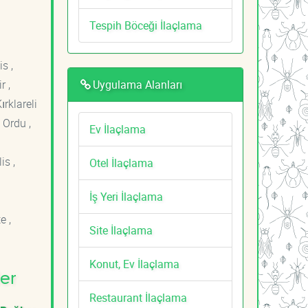
Tespih Böceği İlaçlama
s ,
Uygulama Alanları
r ,
ırklareli
 Ordu ,
Ev İlaçlama
is ,
Otel İlaçlama
İş Yeri İlaçlama
e ,
Site İlaçlama
Konut, Ev İlaçlama
er
Restaurant İlaçlama