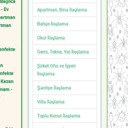
Bağlıca
- Ev
Apartman, Bina İlaçlama
partman
Bahçe İlaçlama
rtman
Okul İlaçlama
enfekte
Gemi, Tekne, Yat İlaçlama
an
Şirket Ofis ve İşyeri
nfekte
İlaçlama
Kazan
Şantiye İlaçlama
amam -
Villa İlaçlama
Toplu Konut İlaçlama