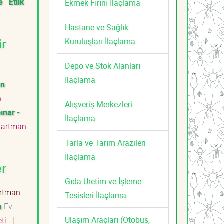
e
Etlik
Ekmek Fırını İlaçlama
Hastane ve Sağlık
Kuruluşları İlaçlama
ir
Depo ve Stok Alanları
İlaçlama
an
n
Alışveriş Merkezleri
ınar -
İlaçlama
partman
Tarla ve Tarım Arazileri
İlaçlama
er
Gıda Üretim ve İşleme
rtman
Tesisleri İlaçlama
a
Ev
Ulaşım Araçları (Otobüs,
eti
|