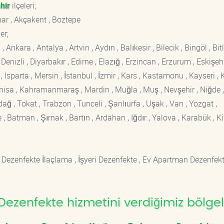
hir
ilçeleri;
nar , Akçakent , Boztepe
er;
kara , Antalya , Artvin , Aydın , Balıkesir , Bilecik , Bingöl , Bitli
enizli , Diyarbakır , Edirne , Elazığ , Erzincan , Erzurum , Eskişehi
sparta , Mersin , İstanbul , İzmir , Kars , Kastamonu , Kayseri , K
Manisa , Kahramanmaraş , Mardin , Muğla , Muş , Nevşehir , Niğde ,
rdağ , Tokat , Trabzon , Tunceli , Şanlıurfa , Uşak , Van , Yozgat ,
 Batman , Şırnak , Bartın , Ardahan , Iğdır , Yalova , Karabük , Kil
 Dezenfekte İlaçlama , İşyeri Dezenfekte , Ev Apartman Dezenfekt
ezenfekte hizmetini verdiğimiz bölgel