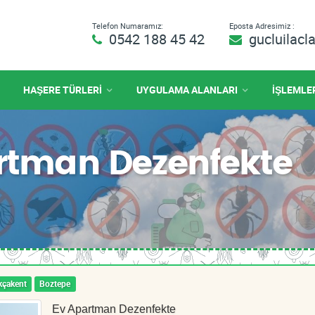
Telefon Numaramız:
Eposta Adresimiz :
0542 188 45 42
gucluilac
HAŞERE TÜRLERİ
UYGULAMA ALANLARI
İŞLEMLE
artman Dezenfekte
kçakent
Boztepe
Ev Apartman Dezenfekte