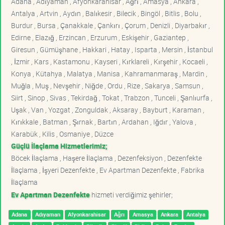
Adana , Adıyaman , Afyonkarahisar , Ağrı , Amasya , Ankara ,
Antalya , Artvin , Aydın , Balıkesir , Bilecik , Bingöl , Bitlis , Bolu ,
Burdur , Bursa , Çanakkale , Çankırı , Çorum , Denizli , Diyarbakır ,
Edirne , Elazığ , Erzincan , Erzurum , Eskişehir , Gaziantep ,
Giresun , Gümüşhane , Hakkari , Hatay , Isparta , Mersin , İstanbul
, İzmir , Kars , Kastamonu , Kayseri , Kırklareli , Kırşehir , Kocaeli ,
Konya , Kütahya , Malatya , Manisa , Kahramanmaraş , Mardin ,
Muğla , Muş , Nevşehir , Niğde , Ordu , Rize , Sakarya , Samsun ,
Siirt , Sinop , Sivas , Tekirdağ , Tokat , Trabzon , Tunceli , Şanlıurfa ,
Uşak , Van , Yozgat , Zonguldak , Aksaray , Bayburt , Karaman ,
Kırıkkale , Batman , Şırnak , Bartın , Ardahan , Iğdır , Yalova ,
Karabük , Kilis , Osmaniye , Düzce
Güçlü İlaçlama Hizmetlerimiz;
Böcek İlaçlama , Haşere İlaçlama , Dezenfeksiyon , Dezenfekte
İlaçlama , İşyeri Dezenfekte , Ev Apartman Dezenfekte , Fabrika
İlaçlama
Ev Apartman Dezenfekte
hizmeti verdiğimiz şehirler;
Adana
Adıyaman
Afyonkarahisar
Ağrı
Amasya
Ankara
Antalya