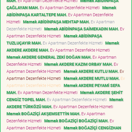
MAH.
Ev Apartman Dezenfekte Hizmeti
Mamak ABİDİNPAŞA
ÇAĞLAYAN MAH.
Ev Apartman Dezenfekte Hizmeti
Mamak
ABİDİNPAŞA KARTALTEPE MAH.
Ev Apartman Dezenfekte
Hizmeti
Mamak ABİDİNPAŞA MEHTAP MAH.
Ev Apartman
Dezenfekte Hizmeti
Mamak ABİDİNPAŞA SAİMEKADIN MAH.
Ev
Apartman Dezenfekte Hizmeti
Mamak ABİDİNPAŞA
TUZLUÇAYIR MAH.
Ev Apartman Dezenfekte Hizmeti
Mamak
AKDERE AKDERE MAH.
Ev Apartman Dezenfekte Hizmeti
Mamak AKDERE GENERAL ZEKİ DOĞAN MAH.
Ev Apartman
Dezenfekte Hizmeti
Mamak AKDERE KAZIM ORBAY MAH.
Ev
Apartman Dezenfekte Hizmeti
Mamak AKDERE KUTLU MAH.
Ev
Apartman Dezenfekte Hizmeti
Mamak AKDERE MUTLU MAH.
Ev
Apartman Dezenfekte Hizmeti
Mamak AKDERE PEYAMİ SEFA
MAH.
Ev Apartman Dezenfekte Hizmeti
Mamak AKDERE ŞEHİT
CENGİZ TOPEL MAH.
Ev Apartman Dezenfekte Hizmeti
Mamak
AKDERE TÜRKÖZÜ MAH.
Ev Apartman Dezenfekte Hizmeti
Mamak BOĞAZİÇİ AKŞEMSETTİN MAH.
Ev Apartman
Dezenfekte Hizmeti
Mamak BOĞAZİÇİ BOĞAZİÇİ MAH.
Ev
Apartman Dezenfekte Hizmeti
Mamak BOĞAZİÇİ CENGİZHAN