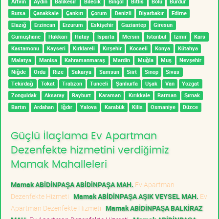
Artvin
Aydın
Balıkesir
Bilecik
Bingöl
Bitlis
Bolu
Burdur
Bursa
Çanakkale
Çankırı
Çorum
Denizli
Diyarbakır
Edirne
Elazığ
Erzincan
Erzurum
Eskişehir
Gaziantep
Giresun
Gümüşhane
Hakkari
Hatay
Isparta
Mersin
İstanbul
İzmir
Kars
Kastamonu
Kayseri
Kırklareli
Kırşehir
Kocaeli
Konya
Kütahya
Malatya
Manisa
Kahramanmaraş
Mardin
Muğla
Muş
Nevşehir
Niğde
Ordu
Rize
Sakarya
Samsun
Siirt
Sinop
Sivas
Tekirdağ
Tokat
Trabzon
Tunceli
Şanlıurfa
Uşak
Van
Yozgat
Zonguldak
Aksaray
Bayburt
Karaman
Kırıkkale
Batman
Şırnak
Bartın
Ardahan
Iğdır
Yalova
Karabük
Kilis
Osmaniye
Düzce
Güçlü İlaçlama Ev Apartman
Dezenfekte hizmetini verdiğimiz
Mamak Mahalleleri
Mamak ABİDİNPAŞA ABİDİNPAŞA MAH.
Ev Apartman
Dezenfekte Hizmeti
Mamak ABİDİNPAŞA AŞIK VEYSEL MAH.
Ev
Apartman Dezenfekte Hizmeti
Mamak ABİDİNPAŞA BALKİRAZ