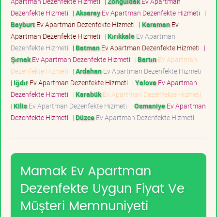
Apartman Dezenfekte Hizmeti
|
Zonguldak
Ev Apartman
Dezenfekte Hizmeti
|
Aksaray
Ev Apartman Dezenfekte Hizmeti
|
Bayburt
Ev Apartman Dezenfekte Hizmeti
|
Karaman
Ev
Apartman Dezenfekte Hizmeti
|
Kırıkkale
Ev Apartman
Dezenfekte Hizmeti
|
Batman
Ev Apartman Dezenfekte Hizmeti
|
Şırnak
Ev Apartman Dezenfekte Hizmeti
|
Bartın
Ev Apartman
Dezenfekte Hizmeti
|
Ardahan
Ev Apartman Dezenfekte Hizmeti
|
Iğdır
Ev Apartman Dezenfekte Hizmeti
|
Yalova
Ev Apartman
Dezenfekte Hizmeti
|
Karabük
Ev Apartman Dezenfekte Hizmeti
|
Kilis
Ev Apartman Dezenfekte Hizmeti
|
Osmaniye
Ev Apartman
Dezenfekte Hizmeti
|
Düzce
Ev Apartman Dezenfekte Hizmeti
Mamak Ev Apartman
Dezenfekte Uygun Fiyat Ve
Müşteri Memnuniyeti