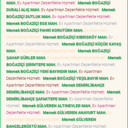
MAH.
Ev Apartman Dezenfekte Hizmeti
Mamak BOĞAZİÇİ
DURALİ ALIÇ MAH.
Ev Apartman Dezenfekte Hizmeti
Mamak
BOĞAZİÇİ DUTLUK MAH.
Ev Apartman Dezenfekte Hizmeti
Mamak BOĞAZİÇİ EGE MAH.
Ev Apartman Dezenfekte Hizmeti
Mamak BOĞAZİÇİ FAHRİ KORUTÜRK MAH.
Ev Apartman
Dezenfekte Hizmeti
Mamak BOĞAZİÇİ KIBRISKÖY MAH.
Ev
Apartman Dezenfekte Hizmeti
Mamak BOĞAZİÇİ KÜÇÜK KAYAŞ
MAH.
Ev Apartman Dezenfekte Hizmeti
Mamak BOĞAZİÇİ
ŞAHAP GÜRLER MAH.
Ev Apartman Dezenfekte Hizmeti
Mamak
BOĞAZİÇİ ŞİRİNTEPE MAH.
Ev Apartman Dezenfekte Hizmeti
Mamak BOĞAZİÇİ YENİ BAYINDIR MAH.
Ev Apartman
Dezenfekte Hizmeti
Mamak BOĞAZİÇİ YEŞİLBAYIR MAH.
Ev
Apartman Dezenfekte Hizmeti
Mamak DEMİRLİBAHÇE
DEMİRLİBAHÇE MAH.
Ev Apartman Dezenfekte Hizmeti
Mamak
DEMİRLİBAHÇE ŞAFAKTEPE MAH.
Ev Apartman Dezenfekte
Hizmeti
Mamak GÜLVEREN ALTINEVLER MAH.
Ev Apartman
Dezenfekte Hizmeti
Mamak GÜLVEREN ANAYURT MAH.
Ev
Apartman Dezenfekte Hizmeti
Mamak GÜLVEREN
BAHÇELERÜSTÜ MAH.
Ev Apartman Dezenfekte Hizmeti