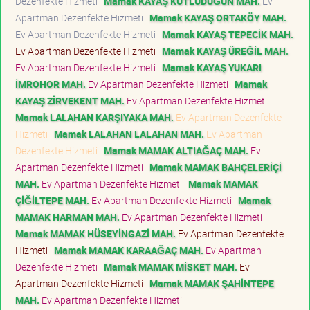
Dezenfekte Hizmeti
Mamak KAYAŞ KUTLUDÜĞÜN MAH.
Ev
Apartman Dezenfekte Hizmeti
Mamak KAYAŞ ORTAKÖY MAH.
Ev Apartman Dezenfekte Hizmeti
Mamak KAYAŞ TEPECİK MAH.
Ev Apartman Dezenfekte Hizmeti
Mamak KAYAŞ ÜREĞİL MAH.
Ev Apartman Dezenfekte Hizmeti
Mamak KAYAŞ YUKARI
İMROHOR MAH.
Ev Apartman Dezenfekte Hizmeti
Mamak
KAYAŞ ZİRVEKENT MAH.
Ev Apartman Dezenfekte Hizmeti
Mamak LALAHAN KARŞIYAKA MAH.
Ev Apartman Dezenfekte
Hizmeti
Mamak LALAHAN LALAHAN MAH.
Ev Apartman
Dezenfekte Hizmeti
Mamak MAMAK ALTIAĞAÇ MAH.
Ev
Apartman Dezenfekte Hizmeti
Mamak MAMAK BAHÇELERİÇİ
MAH.
Ev Apartman Dezenfekte Hizmeti
Mamak MAMAK
ÇİĞİLTEPE MAH.
Ev Apartman Dezenfekte Hizmeti
Mamak
MAMAK HARMAN MAH.
Ev Apartman Dezenfekte Hizmeti
Mamak MAMAK HÜSEYİNGAZİ MAH.
Ev Apartman Dezenfekte
Hizmeti
Mamak MAMAK KARAAĞAÇ MAH.
Ev Apartman
Dezenfekte Hizmeti
Mamak MAMAK MİSKET MAH.
Ev
Apartman Dezenfekte Hizmeti
Mamak MAMAK ŞAHİNTEPE
MAH.
Ev Apartman Dezenfekte Hizmeti