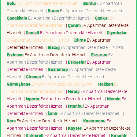
Bolu
Ev Apartman Dezenfekte Hizmeti
|
Burdur
Ev Apartman
Dezenfekte Hizmeti
|
Bursa
Ev Apartman Dezenfekte Hizmeti
|
Çanakkale
Ev Apartman Dezenfekte Hizmeti
|
Çankırı
Ev
Apartman Dezenfekte Hizmeti
|
Çorum
Ev Apartman Dezenfekte
Hizmeti
|
Denizli
Ev Apartman Dezenfekte Hizmeti
|
Diyarbakır
Ev Apartman Dezenfekte Hizmeti
|
Edirne
Ev Apartman
Dezenfekte Hizmeti
|
Elazığ
Ev Apartman Dezenfekte Hizmeti
|
Erzincan
Ev Apartman Dezenfekte Hizmeti
|
Erzurum
Ev
Apartman Dezenfekte Hizmeti
|
Eskişehir
Ev Apartman
Dezenfekte Hizmeti
|
Gaziantep
Ev Apartman Dezenfekte
Hizmeti
|
Giresun
Ev Apartman Dezenfekte Hizmeti
|
Gümüşhane
Ev Apartman Dezenfekte Hizmeti
|
Hakkari
Ev
Apartman Dezenfekte Hizmeti
|
Hatay
Ev Apartman Dezenfekte
Hizmeti
|
Isparta
Ev Apartman Dezenfekte Hizmeti
|
Mersin
Ev
Apartman Dezenfekte Hizmeti
|
İstanbul
Ev Apartman
Dezenfekte Hizmeti
|
İzmir
Ev Apartman Dezenfekte Hizmeti
|
Kars
Ev Apartman Dezenfekte Hizmeti
|
Kastamonu
Ev
Apartman Dezenfekte Hizmeti
|
Kayseri
Ev Apartman Dezenfekte
Hizmeti
|
Kırklareli
Ev Apartman Dezenfekte Hizmeti
|
Kırşehir