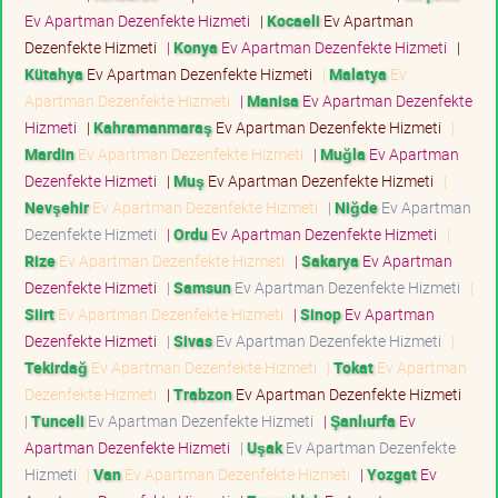
Ev Apartman Dezenfekte Hizmeti
|
Kocaeli
Ev Apartman
Dezenfekte Hizmeti
|
Konya
Ev Apartman Dezenfekte Hizmeti
|
Kütahya
Ev Apartman Dezenfekte Hizmeti
|
Malatya
Ev
Apartman Dezenfekte Hizmeti
|
Manisa
Ev Apartman Dezenfekte
Hizmeti
|
Kahramanmaraş
Ev Apartman Dezenfekte Hizmeti
|
Mardin
Ev Apartman Dezenfekte Hizmeti
|
Muğla
Ev Apartman
Dezenfekte Hizmeti
|
Muş
Ev Apartman Dezenfekte Hizmeti
|
Nevşehir
Ev Apartman Dezenfekte Hizmeti
|
Niğde
Ev Apartman
Dezenfekte Hizmeti
|
Ordu
Ev Apartman Dezenfekte Hizmeti
|
Rize
Ev Apartman Dezenfekte Hizmeti
|
Sakarya
Ev Apartman
Dezenfekte Hizmeti
|
Samsun
Ev Apartman Dezenfekte Hizmeti
|
Siirt
Ev Apartman Dezenfekte Hizmeti
|
Sinop
Ev Apartman
Dezenfekte Hizmeti
|
Sivas
Ev Apartman Dezenfekte Hizmeti
|
Tekirdağ
Ev Apartman Dezenfekte Hizmeti
|
Tokat
Ev Apartman
Dezenfekte Hizmeti
|
Trabzon
Ev Apartman Dezenfekte Hizmeti
|
Tunceli
Ev Apartman Dezenfekte Hizmeti
|
Şanlıurfa
Ev
Apartman Dezenfekte Hizmeti
|
Uşak
Ev Apartman Dezenfekte
Hizmeti
|
Van
Ev Apartman Dezenfekte Hizmeti
|
Yozgat
Ev