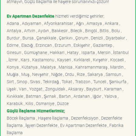
atmayın, Güçlü İlaçlama ile haşere sorunlarınızı çözün!
Ev Apartman Dezenfekte
hizmeti verdiğimiz şehirler;
Adana , Adıyaman , Afyonkarahisar , Ağrı , Amasya , Ankara ,
Antalya , Artvin , Aydın , Balıkesir , Bilecik , Bingöl , Bitlis , Bolu ,
Burdur , Bursa , Çanakkale , Çankırı , Çorum , Denizli , Diyarbakır ,
Edirne , Elazığ , Erzincan , Erzurum , Eskişehir , Gaziantep ,
Giresun , Gümüşhane , Hakkari , Hatay , Isparta , Mersin , İstanbul
, İzmir , Kars , Kastamonu , Kayseri , Kırklareli , Kırşehir , Kocaeli ,
Konya , Kütahya , Malatya , Manisa , Kahramanmaraş , Mardin ,
Muğla , Muş , Nevşehir , Niğde , Ordu , Rize , Sakarya , Samsun ,
Siirt , Sinop , Sivas , Tekirdağ , Tokat , Trabzon , Tunceli , Şanlıurfa ,
Uşak , Van , Yozgat , Zonguldak , Aksaray , Bayburt , Karaman ,
Kırıkkale , Batman , Şırnak , Bartın , Ardahan , Iğdır , Yalova ,
Karabük , Kilis , Osmaniye , Düzce
Güçlü İlaçlama Hizmetlerimiz;
Böcek İlaçlama , Haşere İlaçlama , Dezenfeksiyon , Dezenfekte
İlaçlama , İşyeri Dezenfekte , Ev Apartman Dezenfekte , Fabrika
İlaçlama