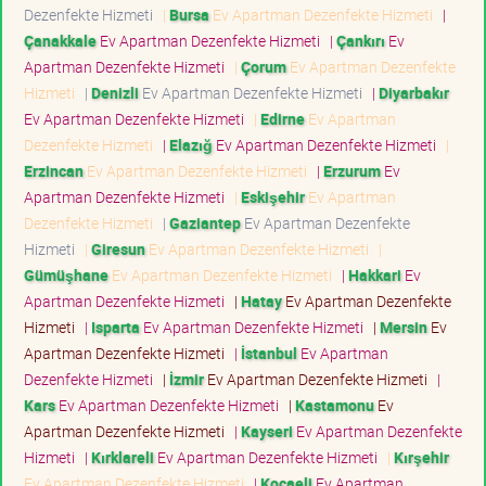
Dezenfekte Hizmeti
|
Bursa
Ev Apartman Dezenfekte Hizmeti
|
Çanakkale
Ev Apartman Dezenfekte Hizmeti
|
Çankırı
Ev
Apartman Dezenfekte Hizmeti
|
Çorum
Ev Apartman Dezenfekte
Hizmeti
|
Denizli
Ev Apartman Dezenfekte Hizmeti
|
Diyarbakır
Ev Apartman Dezenfekte Hizmeti
|
Edirne
Ev Apartman
Dezenfekte Hizmeti
|
Elazığ
Ev Apartman Dezenfekte Hizmeti
|
Erzincan
Ev Apartman Dezenfekte Hizmeti
|
Erzurum
Ev
Apartman Dezenfekte Hizmeti
|
Eskişehir
Ev Apartman
Dezenfekte Hizmeti
|
Gaziantep
Ev Apartman Dezenfekte
Hizmeti
|
Giresun
Ev Apartman Dezenfekte Hizmeti
|
Gümüşhane
Ev Apartman Dezenfekte Hizmeti
|
Hakkari
Ev
Apartman Dezenfekte Hizmeti
|
Hatay
Ev Apartman Dezenfekte
Hizmeti
|
Isparta
Ev Apartman Dezenfekte Hizmeti
|
Mersin
Ev
Apartman Dezenfekte Hizmeti
|
İstanbul
Ev Apartman
Dezenfekte Hizmeti
|
İzmir
Ev Apartman Dezenfekte Hizmeti
|
Kars
Ev Apartman Dezenfekte Hizmeti
|
Kastamonu
Ev
Apartman Dezenfekte Hizmeti
|
Kayseri
Ev Apartman Dezenfekte
Hizmeti
|
Kırklareli
Ev Apartman Dezenfekte Hizmeti
|
Kırşehir
Ev Apartman Dezenfekte Hizmeti
|
Kocaeli
Ev Apartman