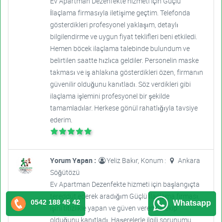
Ev Apartman Dezenfekte hizmeti için Güçlü
İlaçlama firmasıyla iletişime geçtim. Telefonda
gösterdikleri profesyonel yaklaşım, detaylı
bilgilendirme ve uygun fiyat teklifleri beni etkiledi.
Hemen böcek ilaçlama talebinde bulundum ve
belirtilen saatte hızlıca geldiler. Personelin maske
takması ve iş ahlakına gösterdikleri özen, firmanın
güvenilir olduğunu kanıtladı. Söz verdikleri gibi
ilaçlama işlemini profesyonel bir şekilde
tamamladılar. Herkese gönül rahatlığıyla tavsiye
ederim.
Yorum Yapan :
Yeliz Bakır, Konum :
Ankara
Söğütözü
Ev Apartman Dezenfekte hizmeti için başlangıçta
tereddüt ederek aradığım Güçlü İlaçlama firması,
0542 188 45 42
Whatsapp
işini titizlikle yapan ve güven veren bir ekip
olduğunu kanıtladı. Haşerelerle ilgili sorunumu