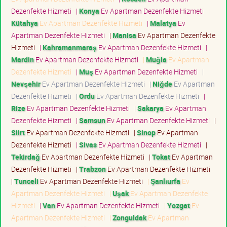
Dezenfekte Hizmeti
|
Konya
Ev Apartman Dezenfekte Hizmeti
|
Kütahya
Ev Apartman Dezenfekte Hizmeti
|
Malatya
Ev
Apartman Dezenfekte Hizmeti
|
Manisa
Ev Apartman Dezenfekte
Hizmeti
|
Kahramanmaraş
Ev Apartman Dezenfekte Hizmeti
|
Mardin
Ev Apartman Dezenfekte Hizmeti
|
Muğla
Ev Apartman
Dezenfekte Hizmeti
|
Muş
Ev Apartman Dezenfekte Hizmeti
|
Nevşehir
Ev Apartman Dezenfekte Hizmeti
|
Niğde
Ev Apartman
Dezenfekte Hizmeti
|
Ordu
Ev Apartman Dezenfekte Hizmeti
|
Rize
Ev Apartman Dezenfekte Hizmeti
|
Sakarya
Ev Apartman
Dezenfekte Hizmeti
|
Samsun
Ev Apartman Dezenfekte Hizmeti
|
Siirt
Ev Apartman Dezenfekte Hizmeti
|
Sinop
Ev Apartman
Dezenfekte Hizmeti
|
Sivas
Ev Apartman Dezenfekte Hizmeti
|
Tekirdağ
Ev Apartman Dezenfekte Hizmeti
|
Tokat
Ev Apartman
Dezenfekte Hizmeti
|
Trabzon
Ev Apartman Dezenfekte Hizmeti
|
Tunceli
Ev Apartman Dezenfekte Hizmeti
|
Şanlıurfa
Ev
Apartman Dezenfekte Hizmeti
|
Uşak
Ev Apartman Dezenfekte
Hizmeti
|
Van
Ev Apartman Dezenfekte Hizmeti
|
Yozgat
Ev
Apartman Dezenfekte Hizmeti
|
Zonguldak
Ev Apartman