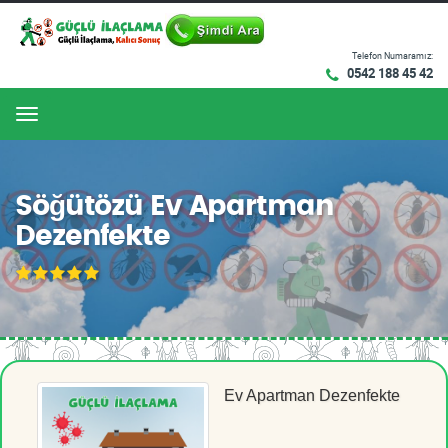
Telefon Numaramız:
0542 188 45 42
Menu
Söğütözü Ev Apartman
Dezenfekte
Ev Apartman Dezenfekte