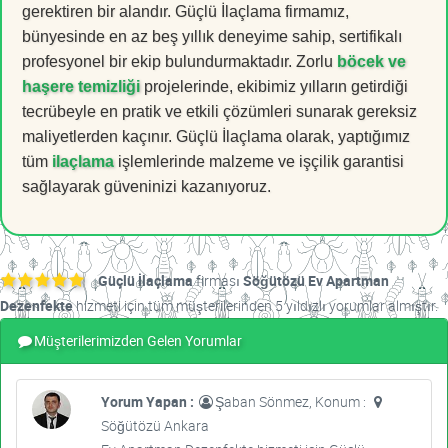
gerektiren bir alandır. Güçlü İlaçlama firmamız,
bünyesinde en az beş yıllık deneyime sahip, sertifikalı
profesyonel bir ekip bulundurmaktadır. Zorlu
böcek ve
haşere temizliği
projelerinde, ekibimiz yılların getirdiği
tecrübeyle en pratik ve etkili çözümleri sunarak gereksiz
maliyetlerden kaçınır. Güçlü İlaçlama olarak, yaptığımız
tüm
ilaçlama
işlemlerinde malzeme ve işçilik garantisi
sağlayarak güveninizi kazanıyoruz.
Güçlü İlaçlama
firması
Söğütözü Ev Apartman
Dezenfekte
hizmeti için tüm müşterilerinden 5 yıldızlı yorumlar almıştır.
Müşterilerimizden Gelen Yorumlar
Yorum Yapan :
Şaban Sönmez, Konum :
Söğütözü Ankara