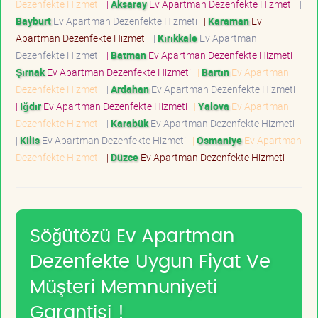
Dezenfekte Hizmeti
|
Aksaray
Ev Apartman Dezenfekte Hizmeti
|
Bayburt
Ev Apartman Dezenfekte Hizmeti
|
Karaman
Ev
Apartman Dezenfekte Hizmeti
|
Kırıkkale
Ev Apartman
Dezenfekte Hizmeti
|
Batman
Ev Apartman Dezenfekte Hizmeti
|
Şırnak
Ev Apartman Dezenfekte Hizmeti
|
Bartın
Ev Apartman
Dezenfekte Hizmeti
|
Ardahan
Ev Apartman Dezenfekte Hizmeti
|
Iğdır
Ev Apartman Dezenfekte Hizmeti
|
Yalova
Ev Apartman
Dezenfekte Hizmeti
|
Karabük
Ev Apartman Dezenfekte Hizmeti
|
Kilis
Ev Apartman Dezenfekte Hizmeti
|
Osmaniye
Ev Apartman
Dezenfekte Hizmeti
|
Düzce
Ev Apartman Dezenfekte Hizmeti
Söğütözü Ev Apartman
Dezenfekte Uygun Fiyat Ve
Müşteri Memnuniyeti
Garantisi !