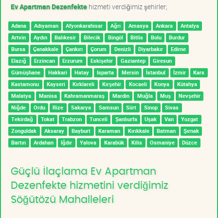
Ev Apartman Dezenfekte
hizmeti verdiğimiz şehirler;
Adana
Adıyaman
Afyonkarahisar
Ağrı
Amasya
Ankara
Antalya
Artvin
Aydın
Balıkesir
Bilecik
Bingöl
Bitlis
Bolu
Burdur
Bursa
Çanakkale
Çankırı
Çorum
Denizli
Diyarbakır
Edirne
Elazığ
Erzincan
Erzurum
Eskişehir
Gaziantep
Giresun
Gümüşhane
Hakkari
Hatay
Isparta
Mersin
İstanbul
İzmir
Kars
Kastamonu
Kayseri
Kırklareli
Kırşehir
Kocaeli
Konya
Kütahya
Malatya
Manisa
Kahramanmaraş
Mardin
Muğla
Muş
Nevşehir
Niğde
Ordu
Rize
Sakarya
Samsun
Siirt
Sinop
Sivas
Tekirdağ
Tokat
Trabzon
Tunceli
Şanlıurfa
Uşak
Van
Yozgat
Zonguldak
Aksaray
Bayburt
Karaman
Kırıkkale
Batman
Şırnak
Bartın
Ardahan
Iğdır
Yalova
Karabük
Kilis
Osmaniye
Düzce
Güçlü İlaçlama Ev Apartman
Dezenfekte hizmetini verdiğimiz
Söğütözü Mahalleleri