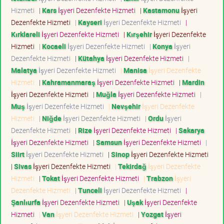
Hizmeti
|
Kars
İşyeri Dezenfekte Hizmeti
|
Kastamonu
İşyeri
Dezenfekte Hizmeti
|
Kayseri
İşyeri Dezenfekte Hizmeti
|
Kırklareli
İşyeri Dezenfekte Hizmeti
|
Kırşehir
İşyeri Dezenfekte
Hizmeti
|
Kocaeli
İşyeri Dezenfekte Hizmeti
|
Konya
İşyeri
Dezenfekte Hizmeti
|
Kütahya
İşyeri Dezenfekte Hizmeti
|
Malatya
İşyeri Dezenfekte Hizmeti
|
Manisa
İşyeri Dezenfekte
Hizmeti
|
Kahramanmaraş
İşyeri Dezenfekte Hizmeti
|
Mardin
İşyeri Dezenfekte Hizmeti
|
Muğla
İşyeri Dezenfekte Hizmeti
|
Muş
İşyeri Dezenfekte Hizmeti
|
Nevşehir
İşyeri Dezenfekte
Hizmeti
|
Niğde
İşyeri Dezenfekte Hizmeti
|
Ordu
İşyeri
Dezenfekte Hizmeti
|
Rize
İşyeri Dezenfekte Hizmeti
|
Sakarya
İşyeri Dezenfekte Hizmeti
|
Samsun
İşyeri Dezenfekte Hizmeti
|
Siirt
İşyeri Dezenfekte Hizmeti
|
Sinop
İşyeri Dezenfekte Hizmeti
|
Sivas
İşyeri Dezenfekte Hizmeti
|
Tekirdağ
İşyeri Dezenfekte
Hizmeti
|
Tokat
İşyeri Dezenfekte Hizmeti
|
Trabzon
İşyeri
Dezenfekte Hizmeti
|
Tunceli
İşyeri Dezenfekte Hizmeti
|
Şanlıurfa
İşyeri Dezenfekte Hizmeti
|
Uşak
İşyeri Dezenfekte
Hizmeti
|
Van
İşyeri Dezenfekte Hizmeti
|
Yozgat
İşyeri