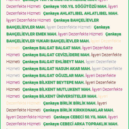
Dezenfekte Hizmeti
Çankaya 100.YIL SÖĞÜTÖZÜ MAH.
İşyeri
Dezenfekte Hizmeti
Çankaya AHLATLIBEL AHLATLIBEL MAH.
İşyeri Dezenfekte Hizmeti
Çankaya BAHÇELİEVLER
BAHÇELİEVLER MAH.
İşyeri Dezenfekte Hizmeti
Çankaya
BAHÇELİEVLER EMEK MAH.
İşyeri Dezenfekte Hizmeti
Çankaya
BAHÇELİEVLER YUKARI BAHÇELİEVLER MAH.
İşyeri Dezenfekte
Hizmeti
Çankaya BALGAT BALGAT MAH.
İşyeri Dezenfekte
Hizmeti
Çankaya BALGAT CEVİZLİDERE MAH.
İşyeri Dezenfekte
Hizmeti
Çankaya BALGAT EHLİBEYT MAH.
İşyeri Dezenfekte
Hizmeti
Çankaya BALGAT NASUH AKAR MAH.
İşyeri Dezenfekte
Hizmeti
Çankaya BALGAT OĞUZLAR MAH.
İşyeri Dezenfekte
Hizmeti
Çankaya BİLKENT BEYTEPE MAH.
İşyeri Dezenfekte
Hizmeti
Çankaya BİLKENT MUTLUKENT MAH.
İşyeri Dezenfekte
Hizmeti
Çankaya BİLKENT ÜNİVERSİTELER MAH.
İşyeri
Dezenfekte Hizmeti
Çankaya BİRLİK BİRLİK MAH.
İşyeri
Dezenfekte Hizmeti
Çankaya BİRLİK KIRKKONAKLAR MAH.
İşyeri Dezenfekte Hizmeti
Çankaya CEBECİ 50.YIL MAH.
İşyeri
Dezenfekte Hizmeti
Çankaya CEBECİ ARKA TOPRAKLIK MAH.