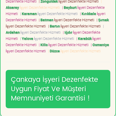
Dezenfekte Hizmeti
|
Zonguldak
İşyeri Dezenfekte Hizmeti
|
Aksaray
İşyeri Dezenfekte Hizmeti
|
Bayburt
İşyeri Dezenfekte
Hizmeti
|
Karaman
İşyeri Dezenfekte Hizmeti
|
Kırıkkale
İşyeri
Dezenfekte Hizmeti
|
Batman
İşyeri Dezenfekte Hizmeti
|
Şırnak
İşyeri Dezenfekte Hizmeti
|
Bartın
İşyeri Dezenfekte Hizmeti
|
Ardahan
İşyeri Dezenfekte Hizmeti
|
Iğdır
İşyeri Dezenfekte
Hizmeti
|
Yalova
İşyeri Dezenfekte Hizmeti
|
Karabük
İşyeri
Dezenfekte Hizmeti
|
Kilis
İşyeri Dezenfekte Hizmeti
|
Osmaniye
İşyeri Dezenfekte Hizmeti
|
Düzce
İşyeri Dezenfekte Hizmeti
Çankaya İşyeri Dezenfekte
Uygun Fiyat Ve Müşteri
Memnuniyeti Garantisi !