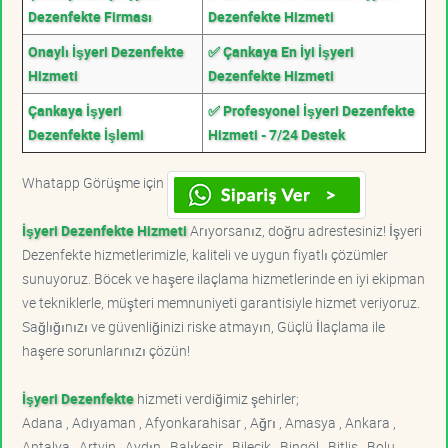
Dezenfekte Firması
Dezenfekte Hizmeti
Onaylı İşyeri Dezenfekte
✅ Çankaya En İyi İşyeri
Hizmeti
Dezenfekte Hizmeti
Çankaya İşyeri
✅ Profesyonel İşyeri Dezenfekte
Dezenfekte İşlemi
Hizmeti - 7/24 Destek
Whatapp Görüşme için
İşyeri Dezenfekte Hizmeti
Arıyorsanız, doğru adrestesiniz! İşyeri
Dezenfekte hizmetlerimizle, kaliteli ve uygun fiyatlı çözümler
sunuyoruz. Böcek ve haşere ilaçlama hizmetlerinde en iyi ekipman
ve tekniklerle, müşteri memnuniyeti garantisiyle hizmet veriyoruz.
Sağlığınızı ve güvenliğinizi riske atmayın, Güçlü İlaçlama ile
haşere sorunlarınızı çözün!
İşyeri Dezenfekte
hizmeti verdiğimiz şehirler;
Adana , Adıyaman , Afyonkarahisar , Ağrı , Amasya , Ankara ,
Antalya , Artvin , Aydın , Balıkesir , Bilecik , Bingöl , Bitlis , Bolu ,