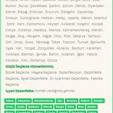
Burdur , Bursa , Çanakkale , Çankırı , Çorum , Denizli , Diyarbakır ,
Edirne , Elazığ , Erzincan , Erzurum , Eskişehir , Gaziantep ,
Giresun , Gümüşhane , Hakkari , Hatay , Isparta , Mersin , İstanbul
, İzmir , Kars , Kastamonu , Kayseri , Kırklareli , Kırşehir , Kocaeli ,
Konya , Kütahya , Malatya , Manisa , Kahramanmaraş , Mardin ,
Muğla , Muş , Nevşehir , Niğde , Ordu , Rize , Sakarya , Samsun ,
Siirt , Sinop , Sivas , Tekirdağ , Tokat , Trabzon , Tunceli , Şanlıurfa ,
Uşak , Van , Yozgat , Zonguldak , Aksaray , Bayburt , Karaman ,
Kırıkkale , Batman , Şırnak , Bartın , Ardahan , Iğdır , Yalova ,
Karabük , Kilis , Osmaniye , Düzce
Güçlü İlaçlama Hizmetlerimiz;
Böcek İlaçlama , Haşere İlaçlama , Dezenfeksiyon , Dezenfekte
İlaçlama , İşyeri Dezenfekte , Ev Apartman Dezenfekte , Fabrika
İlaçlama
İşyeri Dezenfekte
hizmeti verdiğimiz şehirler;
Adana
Adıyaman
Afyonkarahisar
Ağrı
Amasya
Ankara
Antalya
Artvin
Aydın
Balıkesir
Bilecik
Bingöl
Bitlis
Bolu
Burdur
Bursa
Çanakkale
Çankırı
Çorum
Denizli
Diyarbakır
Edirne