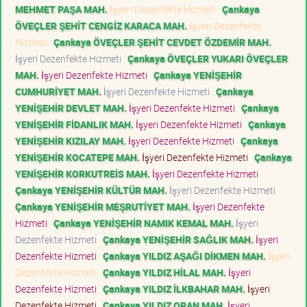
MEHMET PAŞA MAH.
İşyeri Dezenfekte Hizmeti
Çankaya
ÖVEÇLER ŞEHİT CENGİZ KARACA MAH.
İşyeri Dezenfekte
Hizmeti
Çankaya ÖVEÇLER ŞEHİT CEVDET ÖZDEMİR MAH.
İşyeri Dezenfekte Hizmeti
Çankaya ÖVEÇLER YUKARI ÖVEÇLER
MAH.
İşyeri Dezenfekte Hizmeti
Çankaya YENİŞEHİR
CUMHURİYET MAH.
İşyeri Dezenfekte Hizmeti
Çankaya
YENİŞEHİR DEVLET MAH.
İşyeri Dezenfekte Hizmeti
Çankaya
YENİŞEHİR FİDANLIK MAH.
İşyeri Dezenfekte Hizmeti
Çankaya
YENİŞEHİR KIZILAY MAH.
İşyeri Dezenfekte Hizmeti
Çankaya
YENİŞEHİR KOCATEPE MAH.
İşyeri Dezenfekte Hizmeti
Çankaya
YENİŞEHİR KORKUTREİS MAH.
İşyeri Dezenfekte Hizmeti
Çankaya YENİŞEHİR KÜLTÜR MAH.
İşyeri Dezenfekte Hizmeti
Çankaya YENİŞEHİR MEŞRUTİYET MAH.
İşyeri Dezenfekte
Hizmeti
Çankaya YENİŞEHİR NAMIK KEMAL MAH.
İşyeri
Dezenfekte Hizmeti
Çankaya YENİŞEHİR SAĞLIK MAH.
İşyeri
Dezenfekte Hizmeti
Çankaya YILDIZ AŞAĞI DİKMEN MAH.
İşyeri
Dezenfekte Hizmeti
Çankaya YILDIZ HİLAL MAH.
İşyeri
Dezenfekte Hizmeti
Çankaya YILDIZ İLKBAHAR MAH.
İşyeri
Dezenfekte Hizmeti
Çankaya YILDIZ ORAN MAH.
İşyeri