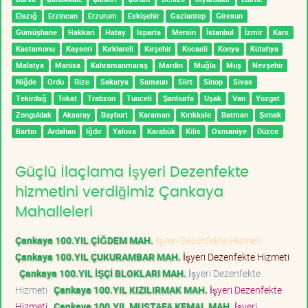
Elazığ
Erzincan
Erzurum
Eskişehir
Gaziantep
Giresun
Gümüşhane
Hakkari
Hatay
Isparta
Mersin
İstanbul
İzmir
Kars
Kastamonu
Kayseri
Kırklareli
Kırşehir
Kocaeli
Konya
Kütahya
Malatya
Manisa
Kahramanmaraş
Mardin
Muğla
Muş
Nevşehir
Niğde
Ordu
Rize
Sakarya
Samsun
Siirt
Sinop
Sivas
Tekirdağ
Tokat
Trabzon
Tunceli
Şanlıurfa
Uşak
Van
Yozgat
Zonguldak
Aksaray
Bayburt
Karaman
Kırıkkale
Batman
Şırnak
Bartın
Ardahan
Iğdır
Yalova
Karabük
Kilis
Osmaniye
Düzce
Güçlü İlaçlama İşyeri Dezenfekte
hizmetini verdiğimiz Çankaya
Mahalleleri
Çankaya 100.YIL ÇİĞDEM MAH.
İşyeri Dezenfekte Hizmeti
Çankaya 100.YIL ÇUKURAMBAR MAH.
İşyeri Dezenfekte Hizmeti
Çankaya 100.YIL İŞÇİ BLOKLARI MAH.
İşyeri Dezenfekte
Hizmeti
Çankaya 100.YIL KIZILIRMAK MAH.
İşyeri Dezenfekte
Hizmeti
Çankaya 100.YIL MUSTAFA KEMAL MAH.
İşyeri