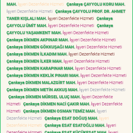
MAH.
İşyeri Dezenfekte Hizmeti
Çankaya ÇAYYOLU KORU MAH.
İşyeri Dezenfekte Hizmeti
Çankaya ÇAYYOLU PROF. DR. AHMET
TANER KIŞLALI MAH.
İşyeri Dezenfekte Hizmeti
Çankaya
ÇAYYOLU ÜMİT MAH.
İşyeri Dezenfekte Hizmeti
Çankaya
ÇAYYOLU YAŞAMKENT MAH.
İşyeri Dezenfekte Hizmeti
Çankaya DİKMEN AKPINAR MAH.
İşyeri Dezenfekte Hizmeti
Çankaya DİKMEN GÖKKUŞAĞI MAH.
İşyeri Dezenfekte Hizmeti
Çankaya DİKMEN İLKADIM MAH.
İşyeri Dezenfekte Hizmeti
Çankaya DİKMEN İLKER MAH.
İşyeri Dezenfekte Hizmeti
Çankaya DİKMEN KARAPINAR MAH.
İşyeri Dezenfekte Hizmeti
Çankaya DİKMEN KEKLİK PINARI MAH.
İşyeri Dezenfekte Hizmeti
Çankaya DİKMEN MALAZGİRT MAH.
İşyeri Dezenfekte Hizmeti
Çankaya DİKMEN METİN AKKUŞ MAH.
İşyeri Dezenfekte Hizmeti
Çankaya DİKMEN MÜRSEL ULUÇ MAH.
İşyeri Dezenfekte
Hizmeti
Çankaya DİKMEN NACİ ÇAKIR MAH.
İşyeri Dezenfekte
Hizmeti
Çankaya DİKMEN OSMAN TEMİZ MAH.
İşyeri
Dezenfekte Hizmeti
Çankaya ESAT DOĞUŞ MAH.
İşyeri
Dezenfekte Hizmeti
Çankaya ESAT ESATOĞLU MAH.
İşyeri
Dezenfekte Hizmeti
Çankaya ESAT KÜÇÜKESAT MAH.
İşyeri