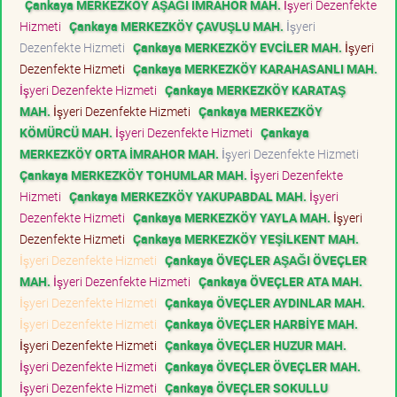
Çankaya MERKEZKÖY AŞAĞI İMRAHOR MAH.
İşyeri Dezenfekte
Hizmeti
Çankaya MERKEZKÖY ÇAVUŞLU MAH.
İşyeri
Dezenfekte Hizmeti
Çankaya MERKEZKÖY EVCİLER MAH.
İşyeri
Dezenfekte Hizmeti
Çankaya MERKEZKÖY KARAHASANLI MAH.
İşyeri Dezenfekte Hizmeti
Çankaya MERKEZKÖY KARATAŞ
MAH.
İşyeri Dezenfekte Hizmeti
Çankaya MERKEZKÖY
KÖMÜRCÜ MAH.
İşyeri Dezenfekte Hizmeti
Çankaya
MERKEZKÖY ORTA İMRAHOR MAH.
İşyeri Dezenfekte Hizmeti
Çankaya MERKEZKÖY TOHUMLAR MAH.
İşyeri Dezenfekte
Hizmeti
Çankaya MERKEZKÖY YAKUPABDAL MAH.
İşyeri
Dezenfekte Hizmeti
Çankaya MERKEZKÖY YAYLA MAH.
İşyeri
Dezenfekte Hizmeti
Çankaya MERKEZKÖY YEŞİLKENT MAH.
İşyeri Dezenfekte Hizmeti
Çankaya ÖVEÇLER AŞAĞI ÖVEÇLER
MAH.
İşyeri Dezenfekte Hizmeti
Çankaya ÖVEÇLER ATA MAH.
İşyeri Dezenfekte Hizmeti
Çankaya ÖVEÇLER AYDINLAR MAH.
İşyeri Dezenfekte Hizmeti
Çankaya ÖVEÇLER HARBİYE MAH.
İşyeri Dezenfekte Hizmeti
Çankaya ÖVEÇLER HUZUR MAH.
İşyeri Dezenfekte Hizmeti
Çankaya ÖVEÇLER ÖVEÇLER MAH.
İşyeri Dezenfekte Hizmeti
Çankaya ÖVEÇLER SOKULLU