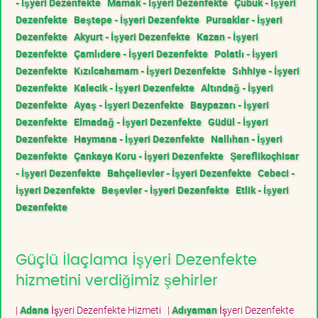
- İşyeri Dezenfekte
Mamak - İşyeri Dezenfekte
Çubuk - İşyeri
Dezenfekte
Beştepe - İşyeri Dezenfekte
Pursaklar - İşyeri
Dezenfekte
Akyurt - İşyeri Dezenfekte
Kazan - İşyeri
Dezenfekte
Çamlıdere - İşyeri Dezenfekte
Polatlı - İşyeri
Dezenfekte
Kızılcahamam - İşyeri Dezenfekte
Sıhhiye - İşyeri
Dezenfekte
Kalecik - İşyeri Dezenfekte
Altındağ - İşyeri
Dezenfekte
Ayaş - İşyeri Dezenfekte
Baypazarı - İşyeri
Dezenfekte
Elmadağ - İşyeri Dezenfekte
Güdül - İşyeri
Dezenfekte
Haymana - İşyeri Dezenfekte
Nallıhan - İşyeri
Dezenfekte
Çankaya Koru - İşyeri Dezenfekte
Şereflikoçhisar
- İşyeri Dezenfekte
Bahçelievler - İşyeri Dezenfekte
Cebeci -
İşyeri Dezenfekte
Beşevler - İşyeri Dezenfekte
Etlik - İşyeri
Dezenfekte
Güçlü İlaçlama İşyeri Dezenfekte
hizmetini verdiğimiz şehirler
|
Adana
İşyeri Dezenfekte Hizmeti
|
Adıyaman
İşyeri Dezenfekte