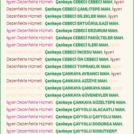
İşyeri Dezenfekte Hizmeti
Çankaya CEBECİ CEBECİ MAH.
İşyeri
Dezenfekte Hizmeti
Çankaya CEBECİ ÇAMLITEPE MAH.
İşyeri
Dezenfekte Hizmeti
Çankaya CEBECİ DİLEKLER MAH.
İşyeri
Dezenfekte Hizmeti
Çankaya CEBECİ ERTUĞRULGAZİ MAH.
İşyeri Dezenfekte Hizmeti
Çankaya CEBECİ ERZURUM MAH.
İşyeri Dezenfekte Hizmeti
Çankaya CEBECİ FAKÜLTELER MAH.
İşyeri Dezenfekte Hizmeti
Çankaya CEBECİ İLERİ MAH.
İşyeri
Dezenfekte Hizmeti
Çankaya CEBECİ İNCESU MAH.
İşyeri
Dezenfekte Hizmeti
Çankaya CEBECİ ÖN CEBECİ MAH.
İşyeri
Dezenfekte Hizmeti
Çankaya CEBECİ TOPRAKLIK MAH.
İşyeri
Dezenfekte Hizmeti
Çankaya ÇANKAYA AYRANCI MAH.
İşyeri
Dezenfekte Hizmeti
Çankaya ÇANKAYA AZİZİYE MAH.
İşyeri
Dezenfekte Hizmeti
Çankaya ÇANKAYA ÇANKAYA MAH.
İşyeri
Dezenfekte Hizmeti
Çankaya ÇANKAYA GÜVENEVLER MAH.
İşyeri Dezenfekte Hizmeti
Çankaya ÇANKAYA GÜZELTEPE MAH.
İşyeri Dezenfekte Hizmeti
Çankaya ÇAYYOLU ALACAATLI MAH.
İşyeri Dezenfekte Hizmeti
Çankaya ÇAYYOLU ÇAYYOLU MAH.
İşyeri Dezenfekte Hizmeti
Çankaya ÇAYYOLU DODURGA MAH.
İşyeri Dezenfekte Hizmeti
Çankaya ÇAYYOLU KONUTKENT