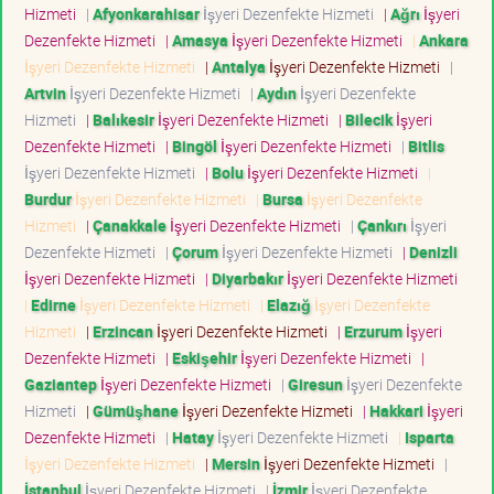
Hizmeti
|
Afyonkarahisar
İşyeri Dezenfekte Hizmeti
|
Ağrı
İşyeri
Dezenfekte Hizmeti
|
Amasya
İşyeri Dezenfekte Hizmeti
|
Ankara
İşyeri Dezenfekte Hizmeti
|
Antalya
İşyeri Dezenfekte Hizmeti
|
Artvin
İşyeri Dezenfekte Hizmeti
|
Aydın
İşyeri Dezenfekte
Hizmeti
|
Balıkesir
İşyeri Dezenfekte Hizmeti
|
Bilecik
İşyeri
Dezenfekte Hizmeti
|
Bingöl
İşyeri Dezenfekte Hizmeti
|
Bitlis
İşyeri Dezenfekte Hizmeti
|
Bolu
İşyeri Dezenfekte Hizmeti
|
Burdur
İşyeri Dezenfekte Hizmeti
|
Bursa
İşyeri Dezenfekte
Hizmeti
|
Çanakkale
İşyeri Dezenfekte Hizmeti
|
Çankırı
İşyeri
Dezenfekte Hizmeti
|
Çorum
İşyeri Dezenfekte Hizmeti
|
Denizli
İşyeri Dezenfekte Hizmeti
|
Diyarbakır
İşyeri Dezenfekte Hizmeti
|
Edirne
İşyeri Dezenfekte Hizmeti
|
Elazığ
İşyeri Dezenfekte
Hizmeti
|
Erzincan
İşyeri Dezenfekte Hizmeti
|
Erzurum
İşyeri
Dezenfekte Hizmeti
|
Eskişehir
İşyeri Dezenfekte Hizmeti
|
Gaziantep
İşyeri Dezenfekte Hizmeti
|
Giresun
İşyeri Dezenfekte
Hizmeti
|
Gümüşhane
İşyeri Dezenfekte Hizmeti
|
Hakkari
İşyeri
Dezenfekte Hizmeti
|
Hatay
İşyeri Dezenfekte Hizmeti
|
Isparta
İşyeri Dezenfekte Hizmeti
|
Mersin
İşyeri Dezenfekte Hizmeti
|
İstanbul
İşyeri Dezenfekte Hizmeti
|
İzmir
İşyeri Dezenfekte