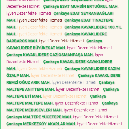
Dezenfekte Hizmeti
Çankaya ESAT MUHSİN ERTUĞRUL MAH.
İşyeri Dezenfekte Hizmeti
Çankaya ESAT SEYRANBAĞLARI
MAH.
İşyeri Dezenfekte Hizmeti
Çankaya ESAT TINAZTEPE
MAH.
İşyeri Dezenfekte Hizmeti
Çankaya KAVAKLIDERE 100.YIL
MAH.
İşyeri Dezenfekte Hizmeti
Çankaya KAVAKLIDERE
BARBAROS MAH.
İşyeri Dezenfekte Hizmeti
Çankaya
KAVAKLIDERE BÜYÜKESAT MAH.
İşyeri Dezenfekte Hizmeti
Çankaya KAVAKLIDERE GAZİOSMANPAŞA MAH.
İşyeri
Dezenfekte Hizmeti
Çankaya KAVAKLIDERE KAVAKLIDERE
MAH.
İşyeri Dezenfekte Hizmeti
Çankaya KAVAKLIDERE KAZIM
ÖZALP MAH.
İşyeri Dezenfekte Hizmeti
Çankaya KAVAKLIDERE
REMZİ OĞUZ ARIK MAH.
İşyeri Dezenfekte Hizmeti
Çankaya
MALTEPE ANITTEPE MAH.
İşyeri Dezenfekte Hizmeti
Çankaya
MALTEPE ETİ MAH.
İşyeri Dezenfekte Hizmeti
Çankaya
MALTEPE MALTEPE MAH.
İşyeri Dezenfekte Hizmeti
Çankaya
MALTEPE MEBUSEVLERİ MAH.
İşyeri Dezenfekte Hizmeti
Çankaya MALTEPE YÜCETEPE MAH.
İşyeri Dezenfekte Hizmeti
Çankaya MERKEZKÖY AKARLAR MAH.
İşyeri Dezenfekte Hizmeti