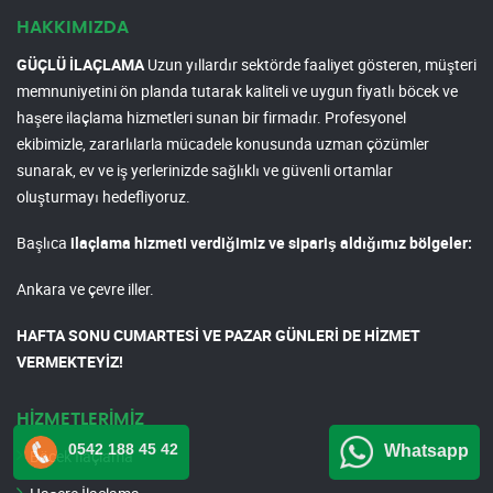
HAKKIMIZDA
GÜÇLÜ İLAÇLAMA
Uzun yıllardır sektörde faaliyet gösteren, müşteri
memnuniyetini ön planda tutarak kaliteli ve uygun fiyatlı böcek ve
haşere ilaçlama hizmetleri sunan bir firmadır. Profesyonel
ekibimizle, zararlılarla mücadele konusunda uzman çözümler
sunarak, ev ve iş yerlerinizde sağlıklı ve güvenli ortamlar
oluşturmayı hedefliyoruz.
Başlıca
ilaçlama hizmeti verdiğimiz ve sipariş aldığımız bölgeler:
Ankara ve çevre iller.
HAFTA SONU CUMARTESİ VE PAZAR GÜNLERİ DE HİZMET
VERMEKTEYİZ!
HİZMETLERİMİZ
0542 188 45 42
Whatsapp
Böcek İlaçlama