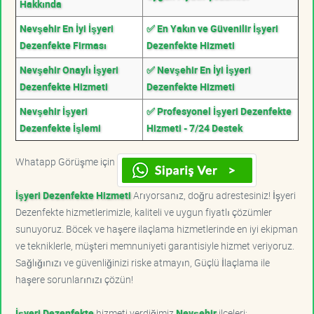
Hakkında
Nevşehir En İyi İşyeri
✅ En Yakın ve Güvenilir İşyeri
Dezenfekte Firması
Dezenfekte Hizmeti
Nevşehir Onaylı İşyeri
✅ Nevşehir En İyi İşyeri
Dezenfekte Hizmeti
Dezenfekte Hizmeti
Nevşehir İşyeri
✅ Profesyonel İşyeri Dezenfekte
Dezenfekte İşlemi
Hizmeti - 7/24 Destek
Whatapp Görüşme için
İşyeri Dezenfekte Hizmeti
Arıyorsanız, doğru adrestesiniz! İşyeri
Dezenfekte hizmetlerimizle, kaliteli ve uygun fiyatlı çözümler
sunuyoruz. Böcek ve haşere ilaçlama hizmetlerinde en iyi ekipman
ve tekniklerle, müşteri memnuniyeti garantisiyle hizmet veriyoruz.
Sağlığınızı ve güvenliğinizi riske atmayın, Güçlü İlaçlama ile
haşere sorunlarınızı çözün!
İşyeri Dezenfekte
hizmeti verdiğimiz
Nevşehir
ilçeleri;