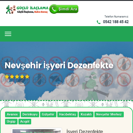
Telefon Numaramız:
0542 188 45 42
Menu
Nevşehir İşyeri Dezenfekte
Avanos
Derinkuyu
Gülşehir
Hacıbektaş
Kozaklı
Nevşehir Merkez
Ürgüp
Acıgöl
İşyeri Dezenfekte