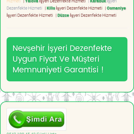
Hizmeti
|
Yalova
İşyeri Dezenfekte Hizmeti
|
Karabük
İşyeri
Dezenfekte Hizmeti
|
Kilis
İşyeri Dezenfekte Hizmeti
|
Osmaniye
İşyeri Dezenfekte Hizmeti
|
Düzce
İşyeri Dezenfekte Hizmeti
Nevşehir İşyeri Dezenfekte
Uygun Fiyat Ve Müşteri
Memnuniyeti Garantisi !