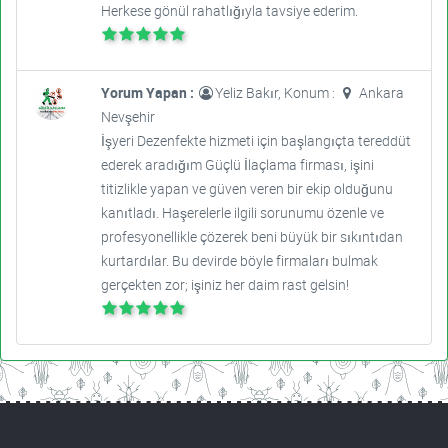
Herkese gönül rahatlığıyla tavsiye ederim.
Yorum Yapan :
Yeliz Bakır, Konum :
Ankara
Nevşehir
İşyeri Dezenfekte hizmeti için başlangıçta tereddüt
ederek aradığım Güçlü İlaçlama firması, işini
titizlikle yapan ve güven veren bir ekip olduğunu
kanıtladı. Haşerelerle ilgili sorunumu özenle ve
profesyonellikle çözerek beni büyük bir sıkıntıdan
kurtardılar. Bu devirde böyle firmaları bulmak
gerçekten zor; işiniz her daim rast gelsin!