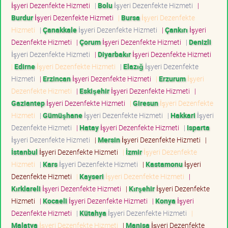
İşyeri Dezenfekte Hizmeti
|
Bolu
İşyeri Dezenfekte Hizmeti
|
Burdur
İşyeri Dezenfekte Hizmeti
|
Bursa
İşyeri Dezenfekte
Hizmeti
|
Çanakkale
İşyeri Dezenfekte Hizmeti
|
Çankırı
İşyeri
Dezenfekte Hizmeti
|
Çorum
İşyeri Dezenfekte Hizmeti
|
Denizli
İşyeri Dezenfekte Hizmeti
|
Diyarbakır
İşyeri Dezenfekte Hizmeti
|
Edirne
İşyeri Dezenfekte Hizmeti
|
Elazığ
İşyeri Dezenfekte
Hizmeti
|
Erzincan
İşyeri Dezenfekte Hizmeti
|
Erzurum
İşyeri
Dezenfekte Hizmeti
|
Eskişehir
İşyeri Dezenfekte Hizmeti
|
Gaziantep
İşyeri Dezenfekte Hizmeti
|
Giresun
İşyeri Dezenfekte
Hizmeti
|
Gümüşhane
İşyeri Dezenfekte Hizmeti
|
Hakkari
İşyeri
Dezenfekte Hizmeti
|
Hatay
İşyeri Dezenfekte Hizmeti
|
Isparta
İşyeri Dezenfekte Hizmeti
|
Mersin
İşyeri Dezenfekte Hizmeti
|
İstanbul
İşyeri Dezenfekte Hizmeti
|
İzmir
İşyeri Dezenfekte
Hizmeti
|
Kars
İşyeri Dezenfekte Hizmeti
|
Kastamonu
İşyeri
Dezenfekte Hizmeti
|
Kayseri
İşyeri Dezenfekte Hizmeti
|
Kırklareli
İşyeri Dezenfekte Hizmeti
|
Kırşehir
İşyeri Dezenfekte
Hizmeti
|
Kocaeli
İşyeri Dezenfekte Hizmeti
|
Konya
İşyeri
Dezenfekte Hizmeti
|
Kütahya
İşyeri Dezenfekte Hizmeti
|
Malatya
İşyeri Dezenfekte Hizmeti
|
Manisa
İşyeri Dezenfekte