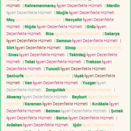
Hizmeti
|
Kahramanmaraş
İşyeri Dezenfekte Hizmeti
|
Mardin
İşyeri Dezenfekte Hizmeti
|
Muğla
İşyeri Dezenfekte Hizmeti
|
Muş
İşyeri Dezenfekte Hizmeti
|
Nevşehir
İşyeri Dezenfekte
Hizmeti
|
Niğde
İşyeri Dezenfekte Hizmeti
|
Ordu
İşyeri
Dezenfekte Hizmeti
|
Rize
İşyeri Dezenfekte Hizmeti
|
Sakarya
İşyeri Dezenfekte Hizmeti
|
Samsun
İşyeri Dezenfekte Hizmeti
|
Siirt
İşyeri Dezenfekte Hizmeti
|
Sinop
İşyeri Dezenfekte Hizmeti
|
Sivas
İşyeri Dezenfekte Hizmeti
|
Tekirdağ
İşyeri Dezenfekte
Hizmeti
|
Tokat
İşyeri Dezenfekte Hizmeti
|
Trabzon
İşyeri
Dezenfekte Hizmeti
|
Tunceli
İşyeri Dezenfekte Hizmeti
|
Şanlıurfa
İşyeri Dezenfekte Hizmeti
|
Uşak
İşyeri Dezenfekte
Hizmeti
|
Van
İşyeri Dezenfekte Hizmeti
|
Yozgat
İşyeri
Dezenfekte Hizmeti
|
Zonguldak
İşyeri Dezenfekte Hizmeti
|
Aksaray
İşyeri Dezenfekte Hizmeti
|
Bayburt
İşyeri Dezenfekte
Hizmeti
|
Karaman
İşyeri Dezenfekte Hizmeti
|
Kırıkkale
İşyeri
Dezenfekte Hizmeti
|
Batman
İşyeri Dezenfekte Hizmeti
|
Şırnak
İşyeri Dezenfekte Hizmeti
|
Bartın
İşyeri Dezenfekte Hizmeti
|
Ardahan
İşyeri Dezenfekte Hizmeti
|
Iğdır
İşyeri Dezenfekte