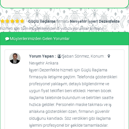
Güçlü İlaçlama
firması
Nevşehir İşyeri Dezenfekte
hizmeti için tüm müşterilerinden 5 yıldızlı yorumlar almıştır.
Müşterilerimizden Gelen Yorumlar
Yorum Yapan :
Şaban Sönmez, Konum :
Nevşehir Ankara
İşyeri Dezenfekte hizmeti için Güçlü İlaçlama
firmasıyla iletişime geçtim. Telefonda gösterdikleri
profesyonel yaklaşım, detaylı bilgilendirme ve
uygun fiyat teklifleri beni etkiledi. Hemen böcek
ilaçlama talebinde bulundum ve belirtilen saatte
hızlıca geldiler. Personelin maske takması ve iş
ahlakına gösterdikleri özen, firmanın güvenilir
olduğunu kanıtladı. Söz verdikleri gibi ilaçlama
işlemini profesyonel bir şekilde tamamladılar.