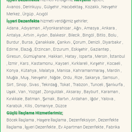
Avanos , Derinkuyu , Gülşehir , Hacıbektaş , Kozaklı , Nevşehir
Merkez , Ürgüp , Acıgöl
İşyeri Dezenfekte
hizmeti verdiğimiz şehirler;
Adana , Adıyaman , Afyonkarahisar , Ağrı , Amasya , Ankara ,
Antalya , Artvin , Aydın , Balıkesir , Bilecik , Bingöl , Bitlis , Bolu ,
Burdur , Bursa , Çanakkale , Çankırı , Çorum , Denizli , Diyarbakır ,
Edirne , Elazığ , Erzincan , Erzurum , Eskişehir , Gaziantep ,
Giresun , Gümüşhane , Hakkari , Hatay , Isparta , Mersin , İstanbul
, İzmir , Kars , Kastamonu , Kayseri , Kırklareli , Kırşehir , Kocaeli ,
Konya , Kütahya , Malatya , Manisa , Kahramanmaraş , Mardin ,
Muğla , Muş , Nevşehir , Niğde , Ordu , Rize , Sakarya , Samsun ,
Siirt , Sinop , Sivas , Tekirdağ , Tokat , Trabzon , Tunceli , Şanlıurfa ,
Uşak , Van , Yozgat , Zonguldak , Aksaray , Bayburt , Karaman ,
Kırıkkale , Batman , Şırnak , Bartın , Ardahan , Iğdır , Yalova ,
Karabük , Kilis , Osmaniye , Düzce
Güçlü İlaçlama Hizmetlerimiz;
Böcek İlaçlama , Haşere İlaçlama , Dezenfeksiyon , Dezenfekte
İlaçlama , İşyeri Dezenfekte , Ev Apartman Dezenfekte , Fabrika