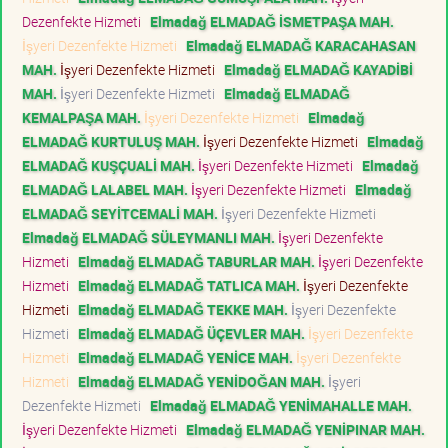
Dezenfekte Hizmeti
Elmadağ ELMADAĞ İSMETPAŞA MAH.
İşyeri Dezenfekte Hizmeti
Elmadağ ELMADAĞ KARACAHASAN
MAH.
İşyeri Dezenfekte Hizmeti
Elmadağ ELMADAĞ KAYADİBİ
MAH.
İşyeri Dezenfekte Hizmeti
Elmadağ ELMADAĞ
KEMALPAŞA MAH.
İşyeri Dezenfekte Hizmeti
Elmadağ
ELMADAĞ KURTULUŞ MAH.
İşyeri Dezenfekte Hizmeti
Elmadağ
ELMADAĞ KUŞÇUALİ MAH.
İşyeri Dezenfekte Hizmeti
Elmadağ
ELMADAĞ LALABEL MAH.
İşyeri Dezenfekte Hizmeti
Elmadağ
ELMADAĞ SEYİTCEMALİ MAH.
İşyeri Dezenfekte Hizmeti
Elmadağ ELMADAĞ SÜLEYMANLI MAH.
İşyeri Dezenfekte
Hizmeti
Elmadağ ELMADAĞ TABURLAR MAH.
İşyeri Dezenfekte
Hizmeti
Elmadağ ELMADAĞ TATLICA MAH.
İşyeri Dezenfekte
Hizmeti
Elmadağ ELMADAĞ TEKKE MAH.
İşyeri Dezenfekte
Hizmeti
Elmadağ ELMADAĞ ÜÇEVLER MAH.
İşyeri Dezenfekte
Hizmeti
Elmadağ ELMADAĞ YENİCE MAH.
İşyeri Dezenfekte
Hizmeti
Elmadağ ELMADAĞ YENİDOĞAN MAH.
İşyeri
Dezenfekte Hizmeti
Elmadağ ELMADAĞ YENİMAHALLE MAH.
İşyeri Dezenfekte Hizmeti
Elmadağ ELMADAĞ YENİPINAR MAH.