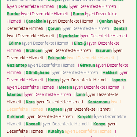
İşyeri Dezenfekte Hizmeti
|
Bolu
İşyeri Dezenfekte Hizmeti
|
Burdur
İşyeri Dezenfekte Hizmeti
|
Bursa
İşyeri Dezenfekte
Hizmeti
|
Çanakkale
İşyeri Dezenfekte Hizmeti
|
Çankırı
İşyeri
Dezenfekte Hizmeti
|
Çorum
İşyeri Dezenfekte Hizmeti
|
Denizli
İşyeri Dezenfekte Hizmeti
|
Diyarbakır
İşyeri Dezenfekte Hizmeti
|
Edirne
İşyeri Dezenfekte Hizmeti
|
Elazığ
İşyeri Dezenfekte
Hizmeti
|
Erzincan
İşyeri Dezenfekte Hizmeti
|
Erzurum
İşyeri
Dezenfekte Hizmeti
|
Eskişehir
İşyeri Dezenfekte Hizmeti
|
Gaziantep
İşyeri Dezenfekte Hizmeti
|
Giresun
İşyeri Dezenfekte
Hizmeti
|
Gümüşhane
İşyeri Dezenfekte Hizmeti
|
Hakkari
İşyeri
Dezenfekte Hizmeti
|
Hatay
İşyeri Dezenfekte Hizmeti
|
Isparta
İşyeri Dezenfekte Hizmeti
|
Mersin
İşyeri Dezenfekte Hizmeti
|
İstanbul
İşyeri Dezenfekte Hizmeti
|
İzmir
İşyeri Dezenfekte
Hizmeti
|
Kars
İşyeri Dezenfekte Hizmeti
|
Kastamonu
İşyeri
Dezenfekte Hizmeti
|
Kayseri
İşyeri Dezenfekte Hizmeti
|
Kırklareli
İşyeri Dezenfekte Hizmeti
|
Kırşehir
İşyeri Dezenfekte
Hizmeti
|
Kocaeli
İşyeri Dezenfekte Hizmeti
|
Konya
İşyeri
Dezenfekte Hizmeti
|
Kütahya
İşyeri Dezenfekte Hizmeti
|