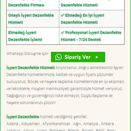
Dezenfekte Firması
Dezenfekte Hizmeti
Onaylı İşyeri Dezenfekte
✅ Elmadağ En İyi İşyeri
Hizmeti
Dezenfekte Hizmeti
Elmadağ İşyeri
✅ Profesyonel İşyeri Dezenfekte
Dezenfekte İşlemi
Hizmeti - 7/24 Destek
Whatapp Görüşme için
İşyeri Dezenfekte Hizmeti
Arıyorsanız, doğru adrestesiniz! İşyeri
Dezenfekte hizmetlerimizle, kaliteli ve uygun fiyatlı çözümler
sunuyoruz. Böcek ve haşere ilaçlama hizmetlerinde en iyi ekipman
ve tekniklerle, müşteri memnuniyeti garantisiyle hizmet veriyoruz.
Sağlığınızı ve güvenliğinizi riske atmayın, Güçlü İlaçlama ile
haşere sorunlarınızı çözün!
İşyeri Dezenfekte
hizmeti verdiğimiz şehirler;
Adana , Adıyaman , Afyonkarahisar , Ağrı , Amasya , Ankara ,
Antalya , Artvin , Aydın , Balıkesir , Bilecik , Bingöl , Bitlis , Bolu ,