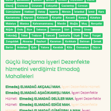
Elazığ
Erzincan
Erzurum
Eskişehir
Gaziantep
Giresun
Gümüşhane
Hakkari
Hatay
Isparta
Mersin
İstanbul
İzmir
Kars
Kastamonu
Kayseri
Kırklareli
Kırşehir
Kocaeli
Konya
Kütahya
Malatya
Manisa
Kahramanmaraş
Mardin
Muğla
Muş
Nevşehir
Niğde
Ordu
Rize
Sakarya
Samsun
Siirt
Sinop
Sivas
Tekirdağ
Tokat
Trabzon
Tunceli
Şanlıurfa
Uşak
Van
Yozgat
Zonguldak
Aksaray
Bayburt
Karaman
Kırıkkale
Batman
Şırnak
Bartın
Ardahan
Iğdır
Yalova
Karabük
Kilis
Osmaniye
Düzce
Güçlü İlaçlama İşyeri Dezenfekte
hizmetini verdiğimiz Elmadağ
Mahalleleri
Elmadağ ELMADAĞ AKÇAALİ MAH.
İşyeri Dezenfekte Hizmeti
Elmadağ ELMADAĞ AŞAĞIKAMIŞLI MAH.
İşyeri Dezenfekte
Hizmeti
Elmadağ ELMADAĞ DELİLER MAH.
İşyeri Dezenfekte
Hizmeti
Elmadağ ELMADAĞ EDİĞE MAH.
İşyeri Dezenfekte
Hizmeti
Elmadağ ELMADAĞ GÜMÜŞPALA MAH.
İşyeri