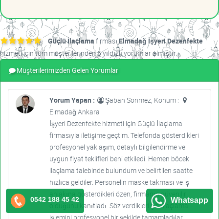
Güçlü İlaçlama
firması
Elmadağ İşyeri Dezenfekte
hizmeti için tüm müşterilerinden 5 yıldızlı yorumlar almıştır.
Müşterilerimizden Gelen Yorumlar
Yorum Yapan :
Şaban Sönmez, Konum :
Elmadağ Ankara
İşyeri Dezenfekte hizmeti için Güçlü İlaçlama
firmasıyla iletişime geçtim. Telefonda gösterdikleri
profesyonel yaklaşım, detaylı bilgilendirme ve
uygun fiyat teklifleri beni etkiledi. Hemen böcek
ilaçlama talebinde bulundum ve belirtilen saatte
hızlıca geldiler. Personelin maske takması ve iş
ahlakına gösterdikleri özen, firmanın güvenilir
0542 188 45 42
Whatsapp
olduğunu kanıtladı. Söz verdikleri gibi ilaçlama
işlemini profesyonel bir şekilde tamamladılar.