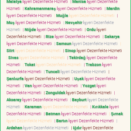
Malatya
İşyeri Dezenfekte Hizmeti
|
Manisa
İşyeri Dezenfekte
Hizmeti
|
Kahramanmaraş
İşyeri Dezenfekte Hizmeti
|
Mardin
İşyeri Dezenfekte Hizmeti
|
Muğla
İşyeri Dezenfekte Hizmeti
|
Muş
İşyeri Dezenfekte Hizmeti
|
Nevşehir
İşyeri Dezenfekte
Hizmeti
|
Niğde
İşyeri Dezenfekte Hizmeti
|
Ordu
İşyeri
Dezenfekte Hizmeti
|
Rize
İşyeri Dezenfekte Hizmeti
|
Sakarya
İşyeri Dezenfekte Hizmeti
|
Samsun
İşyeri Dezenfekte Hizmeti
|
Siirt
İşyeri Dezenfekte Hizmeti
|
Sinop
İşyeri Dezenfekte Hizmeti
|
Sivas
İşyeri Dezenfekte Hizmeti
|
Tekirdağ
İşyeri Dezenfekte
Hizmeti
|
Tokat
İşyeri Dezenfekte Hizmeti
|
Trabzon
İşyeri
Dezenfekte Hizmeti
|
Tunceli
İşyeri Dezenfekte Hizmeti
|
Şanlıurfa
İşyeri Dezenfekte Hizmeti
|
Uşak
İşyeri Dezenfekte
Hizmeti
|
Van
İşyeri Dezenfekte Hizmeti
|
Yozgat
İşyeri
Dezenfekte Hizmeti
|
Zonguldak
İşyeri Dezenfekte Hizmeti
|
Aksaray
İşyeri Dezenfekte Hizmeti
|
Bayburt
İşyeri Dezenfekte
Hizmeti
|
Karaman
İşyeri Dezenfekte Hizmeti
|
Kırıkkale
İşyeri
Dezenfekte Hizmeti
|
Batman
İşyeri Dezenfekte Hizmeti
|
Şırnak
İşyeri Dezenfekte Hizmeti
|
Bartın
İşyeri Dezenfekte Hizmeti
|
Ardahan
İşyeri Dezenfekte Hizmeti
|
Iğdır
İşyeri Dezenfekte