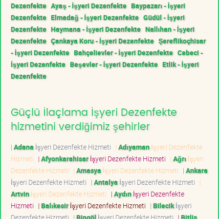
Dezenfekte
Ayaş - İşyeri Dezenfekte
Baypazarı - İşyeri
Dezenfekte
Elmadağ - İşyeri Dezenfekte
Güdül - İşyeri
Dezenfekte
Haymana - İşyeri Dezenfekte
Nallıhan - İşyeri
Dezenfekte
Çankaya Koru - İşyeri Dezenfekte
Şereflikoçhisar
- İşyeri Dezenfekte
Bahçelievler - İşyeri Dezenfekte
Cebeci -
İşyeri Dezenfekte
Beşevler - İşyeri Dezenfekte
Etlik - İşyeri
Dezenfekte
Güçlü İlaçlama İşyeri Dezenfekte
hizmetini verdiğimiz şehirler
|
Adana
İşyeri Dezenfekte Hizmeti
|
Adıyaman
İşyeri Dezenfekte
Hizmeti
|
Afyonkarahisar
İşyeri Dezenfekte Hizmeti
|
Ağrı
İşyeri
Dezenfekte Hizmeti
|
Amasya
İşyeri Dezenfekte Hizmeti
|
Ankara
İşyeri Dezenfekte Hizmeti
|
Antalya
İşyeri Dezenfekte Hizmeti
|
Artvin
İşyeri Dezenfekte Hizmeti
|
Aydın
İşyeri Dezenfekte
Hizmeti
|
Balıkesir
İşyeri Dezenfekte Hizmeti
|
Bilecik
İşyeri
Dezenfekte Hizmeti
|
Bingöl
İşyeri Dezenfekte Hizmeti
|
Bitlis