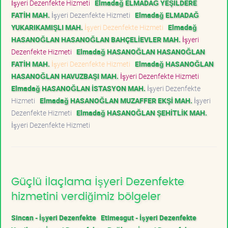
İşyeri Dezenfekte Hizmeti
Elmadağ ELMADAĞ YEŞİLDERE
FATİH MAH.
İşyeri Dezenfekte Hizmeti
Elmadağ ELMADAĞ
YUKARIKAMIŞLI MAH.
İşyeri Dezenfekte Hizmeti
Elmadağ
HASANOĞLAN HASANOĞLAN BAHÇELİEVLER MAH.
İşyeri
Dezenfekte Hizmeti
Elmadağ HASANOĞLAN HASANOĞLAN
FATİH MAH.
İşyeri Dezenfekte Hizmeti
Elmadağ HASANOĞLAN
HASANOĞLAN HAVUZBAŞI MAH.
İşyeri Dezenfekte Hizmeti
Elmadağ HASANOĞLAN İSTASYON MAH.
İşyeri Dezenfekte
Hizmeti
Elmadağ HASANOĞLAN MUZAFFER EKŞİ MAH.
İşyeri
Dezenfekte Hizmeti
Elmadağ HASANOĞLAN ŞEHİTLİK MAH.
İşyeri Dezenfekte Hizmeti
Güçlü İlaçlama İşyeri Dezenfekte
hizmetini verdiğimiz bölgeler
Sincan - İşyeri Dezenfekte
Etimesgut - İşyeri Dezenfekte