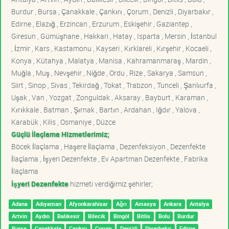
Burdur , Bursa , Çanakkale , Çankırı , Çorum , Denizli , Diyarbakır ,
Edirne , Elazığ , Erzincan , Erzurum , Eskişehir , Gaziantep ,
Giresun , Gümüşhane , Hakkari , Hatay , Isparta , Mersin , İstanbul
, İzmir , Kars , Kastamonu , Kayseri , Kırklareli , Kırşehir , Kocaeli ,
Konya , Kütahya , Malatya , Manisa , Kahramanmaraş , Mardin ,
Muğla , Muş , Nevşehir , Niğde , Ordu , Rize , Sakarya , Samsun ,
Siirt , Sinop , Sivas , Tekirdağ , Tokat , Trabzon , Tunceli , Şanlıurfa ,
Uşak , Van , Yozgat , Zonguldak , Aksaray , Bayburt , Karaman ,
Kırıkkale , Batman , Şırnak , Bartın , Ardahan , Iğdır , Yalova ,
Karabük , Kilis , Osmaniye , Düzce
Güçlü İlaçlama Hizmetlerimiz;
Böcek İlaçlama , Haşere İlaçlama , Dezenfeksiyon , Dezenfekte
İlaçlama , İşyeri Dezenfekte , Ev Apartman Dezenfekte , Fabrika
İlaçlama
İşyeri Dezenfekte
hizmeti verdiğimiz şehirler;
Adana
Adıyaman
Afyonkarahisar
Ağrı
Amasya
Ankara
Antalya
Artvin
Aydın
Balıkesir
Bilecik
Bingöl
Bitlis
Bolu
Burdur
Bursa
Çanakkale
Çankırı
Çorum
Denizli
Diyarbakır
Edirne