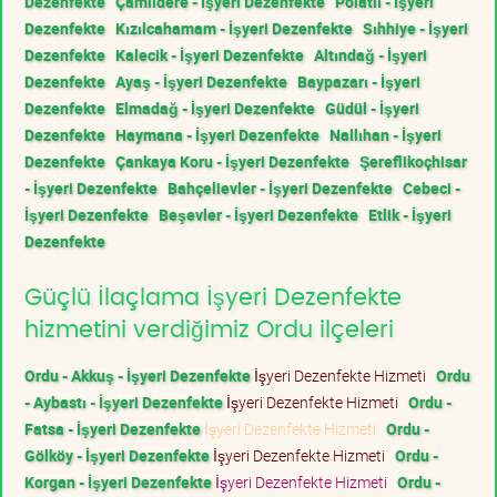
Dezenfekte
Çamlıdere - İşyeri Dezenfekte
Polatlı - İşyeri
Dezenfekte
Kızılcahamam - İşyeri Dezenfekte
Sıhhiye - İşyeri
Dezenfekte
Kalecik - İşyeri Dezenfekte
Altındağ - İşyeri
Dezenfekte
Ayaş - İşyeri Dezenfekte
Baypazarı - İşyeri
Dezenfekte
Elmadağ - İşyeri Dezenfekte
Güdül - İşyeri
Dezenfekte
Haymana - İşyeri Dezenfekte
Nallıhan - İşyeri
Dezenfekte
Çankaya Koru - İşyeri Dezenfekte
Şereflikoçhisar
- İşyeri Dezenfekte
Bahçelievler - İşyeri Dezenfekte
Cebeci -
İşyeri Dezenfekte
Beşevler - İşyeri Dezenfekte
Etlik - İşyeri
Dezenfekte
Güçlü İlaçlama İşyeri Dezenfekte
hizmetini verdiğimiz Ordu ilçeleri
Ordu - Akkuş - İşyeri Dezenfekte
İşyeri Dezenfekte Hizmeti
Ordu
- Aybastı - İşyeri Dezenfekte
İşyeri Dezenfekte Hizmeti
Ordu -
Fatsa - İşyeri Dezenfekte
İşyeri Dezenfekte Hizmeti
Ordu -
Gölköy - İşyeri Dezenfekte
İşyeri Dezenfekte Hizmeti
Ordu -
Korgan - İşyeri Dezenfekte
İşyeri Dezenfekte Hizmeti
Ordu -