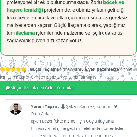
profesyonel bir ekip bulundurmaktadır. Zorlu
böcek ve
haşere temizliği
projelerinde, ekibimiz yılların getirdiği
tecrübeyle en pratik ve etkili çözümleri sunarak gereksiz
maliyetlerden kaçınır. Güçlü İlaçlama olarak, yaptığımız
tüm
ilaçlama
işlemlerinde malzeme ve işçilik garantisi
sağlayarak güveninizi kazanıyoruz.
Güçlü İlaçlama
firması
Ordu İşyeri Dezenfekte
hizmeti
için tüm müşterilerinden 5 yıldızlı yorumlar almıştır.
Müşterilerimizden Gelen Yorumlar
Yorum Yapan :
Şaban Sönmez, Konum :
Ordu Ankara
İşyeri Dezenfekte hizmeti için Güçlü İlaçlama
firmasıyla iletişime geçtim. Telefonda gösterdikleri
profesyonel yaklaşım, detaylı bilgilendirme ve