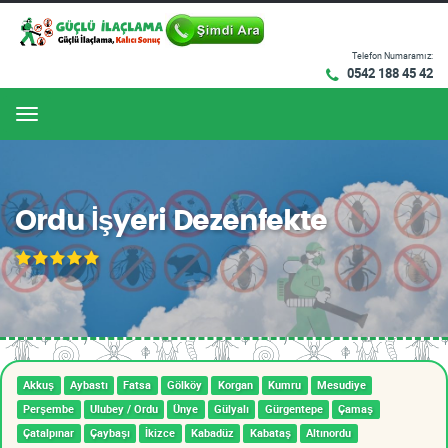
Telefon Numaramız:
0542 188 45 42
Menu
Ordu İşyeri Dezenfekte
Akkuş
Aybastı
Fatsa
Gölköy
Korgan
Kumru
Mesudiye
Perşembe
Ulubey / Ordu
Ünye
Gülyalı
Gürgentepe
Çamaş
Çatalpınar
Çaybaşı
İkizce
Kabadüz
Kabataş
Altınordu