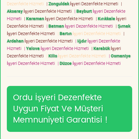
Dezenfekte Hizmeti
|
Zonguldak
İşyeri Dezenfekte Hizmeti
|
Aksaray
İşyeri Dezenfekte Hizmeti
|
Bayburt
İşyeri Dezenfekte
Hizmeti
|
Karaman
İşyeri Dezenfekte Hizmeti
|
Kırıkkale
İşyeri
Dezenfekte Hizmeti
|
Batman
İşyeri Dezenfekte Hizmeti
|
Şırnak
İşyeri Dezenfekte Hizmeti
|
Bartın
İşyeri Dezenfekte Hizmeti
|
Ardahan
İşyeri Dezenfekte Hizmeti
|
Iğdır
İşyeri Dezenfekte
Hizmeti
|
Yalova
İşyeri Dezenfekte Hizmeti
|
Karabük
İşyeri
Dezenfekte Hizmeti
|
Kilis
İşyeri Dezenfekte Hizmeti
|
Osmaniye
İşyeri Dezenfekte Hizmeti
|
Düzce
İşyeri Dezenfekte Hizmeti
Ordu İşyeri Dezenfekte
Uygun Fiyat Ve Müşteri
Memnuniyeti Garantisi !