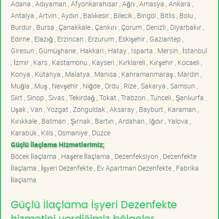
Adana , Adıyaman , Afyonkarahisar , Ağrı , Amasya , Ankara ,
Antalya , Artvin , Aydın , Balıkesir , Bilecik , Bingöl , Bitlis , Bolu ,
Burdur , Bursa , Çanakkale , Çankırı , Çorum , Denizli , Diyarbakır ,
Edirne , Elazığ , Erzincan , Erzurum , Eskişehir , Gaziantep ,
Giresun , Gümüşhane , Hakkari , Hatay , Isparta , Mersin , İstanbul
, İzmir , Kars , Kastamonu , Kayseri , Kırklareli , Kırşehir , Kocaeli ,
Konya , Kütahya , Malatya , Manisa , Kahramanmaraş , Mardin ,
Muğla , Muş , Nevşehir , Niğde , Ordu , Rize , Sakarya , Samsun ,
Siirt , Sinop , Sivas , Tekirdağ , Tokat , Trabzon , Tunceli , Şanlıurfa ,
Uşak , Van , Yozgat , Zonguldak , Aksaray , Bayburt , Karaman ,
Kırıkkale , Batman , Şırnak , Bartın , Ardahan , Iğdır , Yalova ,
Karabük , Kilis , Osmaniye , Düzce
Güçlü İlaçlama Hizmetlerimiz;
Böcek İlaçlama , Haşere İlaçlama , Dezenfeksiyon , Dezenfekte
İlaçlama , İşyeri Dezenfekte , Ev Apartman Dezenfekte , Fabrika
İlaçlama
Güçlü İlaçlama İşyeri Dezenfekte