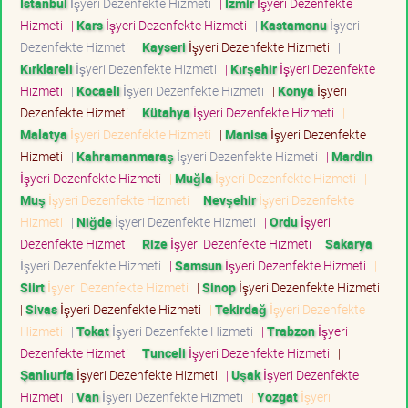
İstanbul
İşyeri Dezenfekte Hizmeti
|
İzmir
İşyeri Dezenfekte
Hizmeti
|
Kars
İşyeri Dezenfekte Hizmeti
|
Kastamonu
İşyeri
Dezenfekte Hizmeti
|
Kayseri
İşyeri Dezenfekte Hizmeti
|
Kırklareli
İşyeri Dezenfekte Hizmeti
|
Kırşehir
İşyeri Dezenfekte
Hizmeti
|
Kocaeli
İşyeri Dezenfekte Hizmeti
|
Konya
İşyeri
Dezenfekte Hizmeti
|
Kütahya
İşyeri Dezenfekte Hizmeti
|
Malatya
İşyeri Dezenfekte Hizmeti
|
Manisa
İşyeri Dezenfekte
Hizmeti
|
Kahramanmaraş
İşyeri Dezenfekte Hizmeti
|
Mardin
İşyeri Dezenfekte Hizmeti
|
Muğla
İşyeri Dezenfekte Hizmeti
|
Muş
İşyeri Dezenfekte Hizmeti
|
Nevşehir
İşyeri Dezenfekte
Hizmeti
|
Niğde
İşyeri Dezenfekte Hizmeti
|
Ordu
İşyeri
Dezenfekte Hizmeti
|
Rize
İşyeri Dezenfekte Hizmeti
|
Sakarya
İşyeri Dezenfekte Hizmeti
|
Samsun
İşyeri Dezenfekte Hizmeti
|
Siirt
İşyeri Dezenfekte Hizmeti
|
Sinop
İşyeri Dezenfekte Hizmeti
|
Sivas
İşyeri Dezenfekte Hizmeti
|
Tekirdağ
İşyeri Dezenfekte
Hizmeti
|
Tokat
İşyeri Dezenfekte Hizmeti
|
Trabzon
İşyeri
Dezenfekte Hizmeti
|
Tunceli
İşyeri Dezenfekte Hizmeti
|
Şanlıurfa
İşyeri Dezenfekte Hizmeti
|
Uşak
İşyeri Dezenfekte
Hizmeti
|
Van
İşyeri Dezenfekte Hizmeti
|
Yozgat
İşyeri