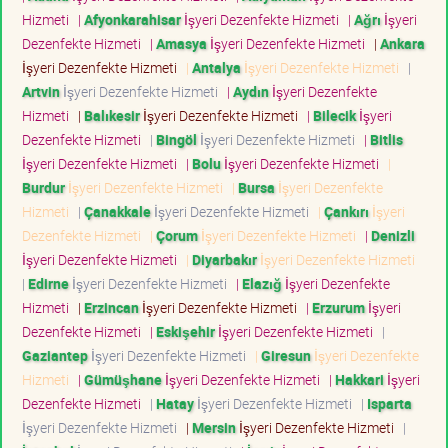
Hizmeti
|
Afyonkarahisar
İşyeri Dezenfekte Hizmeti
|
Ağrı
İşyeri
Dezenfekte Hizmeti
|
Amasya
İşyeri Dezenfekte Hizmeti
|
Ankara
İşyeri Dezenfekte Hizmeti
|
Antalya
İşyeri Dezenfekte Hizmeti
|
Artvin
İşyeri Dezenfekte Hizmeti
|
Aydın
İşyeri Dezenfekte
Hizmeti
|
Balıkesir
İşyeri Dezenfekte Hizmeti
|
Bilecik
İşyeri
Dezenfekte Hizmeti
|
Bingöl
İşyeri Dezenfekte Hizmeti
|
Bitlis
İşyeri Dezenfekte Hizmeti
|
Bolu
İşyeri Dezenfekte Hizmeti
|
Burdur
İşyeri Dezenfekte Hizmeti
|
Bursa
İşyeri Dezenfekte
Hizmeti
|
Çanakkale
İşyeri Dezenfekte Hizmeti
|
Çankırı
İşyeri
Dezenfekte Hizmeti
|
Çorum
İşyeri Dezenfekte Hizmeti
|
Denizli
İşyeri Dezenfekte Hizmeti
|
Diyarbakır
İşyeri Dezenfekte Hizmeti
|
Edirne
İşyeri Dezenfekte Hizmeti
|
Elazığ
İşyeri Dezenfekte
Hizmeti
|
Erzincan
İşyeri Dezenfekte Hizmeti
|
Erzurum
İşyeri
Dezenfekte Hizmeti
|
Eskişehir
İşyeri Dezenfekte Hizmeti
|
Gaziantep
İşyeri Dezenfekte Hizmeti
|
Giresun
İşyeri Dezenfekte
Hizmeti
|
Gümüşhane
İşyeri Dezenfekte Hizmeti
|
Hakkari
İşyeri
Dezenfekte Hizmeti
|
Hatay
İşyeri Dezenfekte Hizmeti
|
Isparta
İşyeri Dezenfekte Hizmeti
|
Mersin
İşyeri Dezenfekte Hizmeti
|