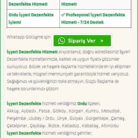
Dezenfekte Hizmeti
Hizmeti
Ordu İşyeri Dezenfekte
✅ Profesyonel İşyeri Dezenfekte
İşlemi
Hizmeti - 7/24 Destek
Whatapp Görüşme için
İşyeri Dezenfekte Hizmeti
Arıyorsanız, doğru adrestesiniz! İşyeri
Dezenfekte hizmetlerimizle, kaliteli ve uygun fiyatlı çözümler
sunuyoruz. Böcek ve haşere ilaçlama hizmetlerinde en iyi ekipman
ve tekniklerle, müşteri memnuniyeti garantisiyle hizmet veriyoruz.
Sağlığınızı ve güvenliğinizi riske atmayın, Güçlü İlaçlama ile
haşere sorunlarınızı çözün!
İşyeri Dezenfekte
hizmeti verdiğimiz
Ordu
ilçeleri;
Akkuş , Aybastı , Fatsa , Gölköy , Korgan , Kumru , Mesudiye ,
Perşembe , Ulubey / Ordu , Ünye , Gülyalı , Gürgentepe , Çamaş ,
Çatalpınar , Çaybaşı , İkizce , Kabadüz , Kabataş , Altınordu
İşyeri Dezenfekte
hizmeti verdiğimiz şehirler;