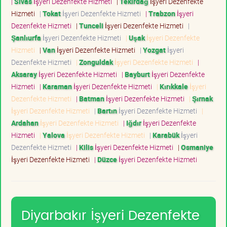
|
Sivas
İşyeri Dezenfekte Hizmeti
|
Tekirdağ
İşyeri Dezenfekte
Hizmeti
|
Tokat
İşyeri Dezenfekte Hizmeti
|
Trabzon
İşyeri
Dezenfekte Hizmeti
|
Tunceli
İşyeri Dezenfekte Hizmeti
|
Şanlıurfa
İşyeri Dezenfekte Hizmeti
|
Uşak
İşyeri Dezenfekte
Hizmeti
|
Van
İşyeri Dezenfekte Hizmeti
|
Yozgat
İşyeri
Dezenfekte Hizmeti
|
Zonguldak
İşyeri Dezenfekte Hizmeti
|
Aksaray
İşyeri Dezenfekte Hizmeti
|
Bayburt
İşyeri Dezenfekte
Hizmeti
|
Karaman
İşyeri Dezenfekte Hizmeti
|
Kırıkkale
İşyeri
Dezenfekte Hizmeti
|
Batman
İşyeri Dezenfekte Hizmeti
|
Şırnak
İşyeri Dezenfekte Hizmeti
|
Bartın
İşyeri Dezenfekte Hizmeti
|
Ardahan
İşyeri Dezenfekte Hizmeti
|
Iğdır
İşyeri Dezenfekte
Hizmeti
|
Yalova
İşyeri Dezenfekte Hizmeti
|
Karabük
İşyeri
Dezenfekte Hizmeti
|
Kilis
İşyeri Dezenfekte Hizmeti
|
Osmaniye
İşyeri Dezenfekte Hizmeti
|
Düzce
İşyeri Dezenfekte Hizmeti
Diyarbakır İşyeri Dezenfekte