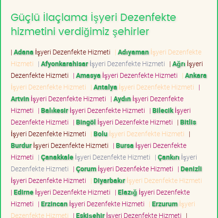
Güçlü İlaçlama İşyeri Dezenfekte
hizmetini verdiğimiz şehirler
|
Adana
İşyeri Dezenfekte Hizmeti
|
Adıyaman
İşyeri Dezenfekte
Hizmeti
|
Afyonkarahisar
İşyeri Dezenfekte Hizmeti
|
Ağrı
İşyeri
Dezenfekte Hizmeti
|
Amasya
İşyeri Dezenfekte Hizmeti
|
Ankara
İşyeri Dezenfekte Hizmeti
|
Antalya
İşyeri Dezenfekte Hizmeti
|
Artvin
İşyeri Dezenfekte Hizmeti
|
Aydın
İşyeri Dezenfekte
Hizmeti
|
Balıkesir
İşyeri Dezenfekte Hizmeti
|
Bilecik
İşyeri
Dezenfekte Hizmeti
|
Bingöl
İşyeri Dezenfekte Hizmeti
|
Bitlis
İşyeri Dezenfekte Hizmeti
|
Bolu
İşyeri Dezenfekte Hizmeti
|
Burdur
İşyeri Dezenfekte Hizmeti
|
Bursa
İşyeri Dezenfekte
Hizmeti
|
Çanakkale
İşyeri Dezenfekte Hizmeti
|
Çankırı
İşyeri
Dezenfekte Hizmeti
|
Çorum
İşyeri Dezenfekte Hizmeti
|
Denizli
İşyeri Dezenfekte Hizmeti
|
Diyarbakır
İşyeri Dezenfekte Hizmeti
|
Edirne
İşyeri Dezenfekte Hizmeti
|
Elazığ
İşyeri Dezenfekte
Hizmeti
|
Erzincan
İşyeri Dezenfekte Hizmeti
|
Erzurum
İşyeri
Dezenfekte Hizmeti
|
Eskişehir
İşyeri Dezenfekte Hizmeti
|