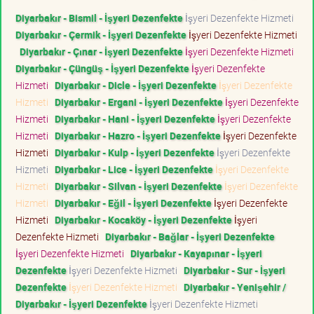
Diyarbakır - Bismil - İşyeri Dezenfekte
İşyeri Dezenfekte Hizmeti
Diyarbakır - Çermik - İşyeri Dezenfekte
İşyeri Dezenfekte Hizmeti
Diyarbakır - Çınar - İşyeri Dezenfekte
İşyeri Dezenfekte Hizmeti
Diyarbakır - Çüngüş - İşyeri Dezenfekte
İşyeri Dezenfekte
Hizmeti
Diyarbakır - Dicle - İşyeri Dezenfekte
İşyeri Dezenfekte
Hizmeti
Diyarbakır - Ergani - İşyeri Dezenfekte
İşyeri Dezenfekte
Hizmeti
Diyarbakır - Hani - İşyeri Dezenfekte
İşyeri Dezenfekte
Hizmeti
Diyarbakır - Hazro - İşyeri Dezenfekte
İşyeri Dezenfekte
Hizmeti
Diyarbakır - Kulp - İşyeri Dezenfekte
İşyeri Dezenfekte
Hizmeti
Diyarbakır - Lice - İşyeri Dezenfekte
İşyeri Dezenfekte
Hizmeti
Diyarbakır - Silvan - İşyeri Dezenfekte
İşyeri Dezenfekte
Hizmeti
Diyarbakır - Eğil - İşyeri Dezenfekte
İşyeri Dezenfekte
Hizmeti
Diyarbakır - Kocaköy - İşyeri Dezenfekte
İşyeri
Dezenfekte Hizmeti
Diyarbakır - Bağlar - İşyeri Dezenfekte
İşyeri Dezenfekte Hizmeti
Diyarbakır - Kayapınar - İşyeri
Dezenfekte
İşyeri Dezenfekte Hizmeti
Diyarbakır - Sur - İşyeri
Dezenfekte
İşyeri Dezenfekte Hizmeti
Diyarbakır - Yenişehir /
Diyarbakır - İşyeri Dezenfekte
İşyeri Dezenfekte Hizmeti