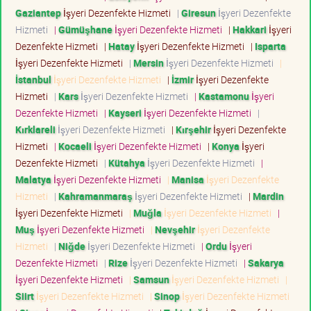
Gaziantep
İşyeri Dezenfekte Hizmeti
|
Giresun
İşyeri Dezenfekte
Hizmeti
|
Gümüşhane
İşyeri Dezenfekte Hizmeti
|
Hakkari
İşyeri
Dezenfekte Hizmeti
|
Hatay
İşyeri Dezenfekte Hizmeti
|
Isparta
İşyeri Dezenfekte Hizmeti
|
Mersin
İşyeri Dezenfekte Hizmeti
|
İstanbul
İşyeri Dezenfekte Hizmeti
|
İzmir
İşyeri Dezenfekte
Hizmeti
|
Kars
İşyeri Dezenfekte Hizmeti
|
Kastamonu
İşyeri
Dezenfekte Hizmeti
|
Kayseri
İşyeri Dezenfekte Hizmeti
|
Kırklareli
İşyeri Dezenfekte Hizmeti
|
Kırşehir
İşyeri Dezenfekte
Hizmeti
|
Kocaeli
İşyeri Dezenfekte Hizmeti
|
Konya
İşyeri
Dezenfekte Hizmeti
|
Kütahya
İşyeri Dezenfekte Hizmeti
|
Malatya
İşyeri Dezenfekte Hizmeti
|
Manisa
İşyeri Dezenfekte
Hizmeti
|
Kahramanmaraş
İşyeri Dezenfekte Hizmeti
|
Mardin
İşyeri Dezenfekte Hizmeti
|
Muğla
İşyeri Dezenfekte Hizmeti
|
Muş
İşyeri Dezenfekte Hizmeti
|
Nevşehir
İşyeri Dezenfekte
Hizmeti
|
Niğde
İşyeri Dezenfekte Hizmeti
|
Ordu
İşyeri
Dezenfekte Hizmeti
|
Rize
İşyeri Dezenfekte Hizmeti
|
Sakarya
İşyeri Dezenfekte Hizmeti
|
Samsun
İşyeri Dezenfekte Hizmeti
|
Siirt
İşyeri Dezenfekte Hizmeti
|
Sinop
İşyeri Dezenfekte Hizmeti