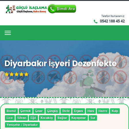
Telefon Numaramız:
0542 188 45 42
Menu
Diyarbakır İşyeri Dezenfekte
Bismil
Çermik
Çınar
Çüngüş
Dicle
Ergani
Hani
Hazro
Kulp
Lice
Silvan
Eğil
Kocaköy
Bağlar
Kayapınar
Sur
Yenişehir / Diyarbakır