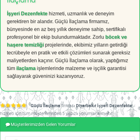
İlaçlama
İşyeri Dezenfekte
hizmeti, uzmanlık ve deneyim
gerektiren bir alandır. Güçlü İlaçlama firmamız,
bünyesinde en az beş yıllık deneyime sahip, sertifikalı
profesyonel bir ekip bulundurmaktadır. Zorlu
böcek ve
haşere temizliği
projelerinde, ekibimiz yılların getirdiği
tecrübeyle en pratik ve etkili çözümleri sunarak gereksiz
maliyetlerden kaçınır. Güçlü İlaçlama olarak, yaptığımız
tüm
ilaçlama
işlemlerinde malzeme ve işçilik garantisi
sağlayarak güveninizi kazanıyoruz.
Güçlü İlaçlama
firması
Diyarbakır İşyeri Dezenfekte
hizmeti için tüm müşterilerinden 5 yıldızlı yorumlar almıştır.
Müşterilerimizden Gelen Yorumlar