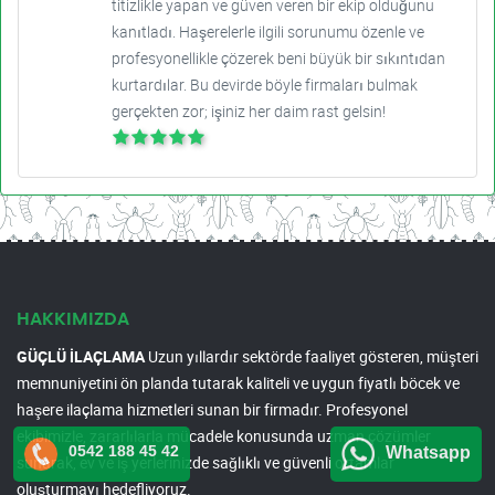
titizlikle yapan ve güven veren bir ekip olduğunu
kanıtladı. Haşerelerle ilgili sorunumu özenle ve
profesyonellikle çözerek beni büyük bir sıkıntıdan
kurtardılar. Bu devirde böyle firmaları bulmak
gerçekten zor; işiniz her daim rast gelsin!
HAKKIMIZDA
GÜÇLÜ İLAÇLAMA
Uzun yıllardır sektörde faaliyet gösteren, müşteri
memnuniyetini ön planda tutarak kaliteli ve uygun fiyatlı böcek ve
haşere ilaçlama hizmetleri sunan bir firmadır. Profesyonel
ekibimizle, zararlılarla mücadele konusunda uzman çözümler
0542 188 45 42
Whatsapp
sunarak, ev ve iş yerlerinizde sağlıklı ve güvenli ortamlar
oluşturmayı hedefliyoruz.