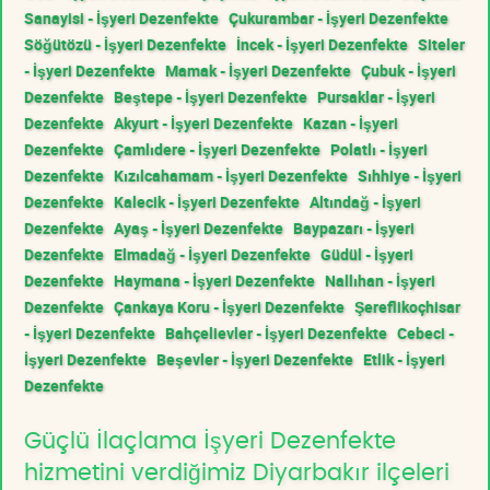
Sanayisi - İşyeri Dezenfekte
Çukurambar - İşyeri Dezenfekte
Söğütözü - İşyeri Dezenfekte
İncek - İşyeri Dezenfekte
Siteler
- İşyeri Dezenfekte
Mamak - İşyeri Dezenfekte
Çubuk - İşyeri
Dezenfekte
Beştepe - İşyeri Dezenfekte
Pursaklar - İşyeri
Dezenfekte
Akyurt - İşyeri Dezenfekte
Kazan - İşyeri
Dezenfekte
Çamlıdere - İşyeri Dezenfekte
Polatlı - İşyeri
Dezenfekte
Kızılcahamam - İşyeri Dezenfekte
Sıhhiye - İşyeri
Dezenfekte
Kalecik - İşyeri Dezenfekte
Altındağ - İşyeri
Dezenfekte
Ayaş - İşyeri Dezenfekte
Baypazarı - İşyeri
Dezenfekte
Elmadağ - İşyeri Dezenfekte
Güdül - İşyeri
Dezenfekte
Haymana - İşyeri Dezenfekte
Nallıhan - İşyeri
Dezenfekte
Çankaya Koru - İşyeri Dezenfekte
Şereflikoçhisar
- İşyeri Dezenfekte
Bahçelievler - İşyeri Dezenfekte
Cebeci -
İşyeri Dezenfekte
Beşevler - İşyeri Dezenfekte
Etlik - İşyeri
Dezenfekte
Güçlü İlaçlama İşyeri Dezenfekte
hizmetini verdiğimiz Diyarbakır ilçeleri