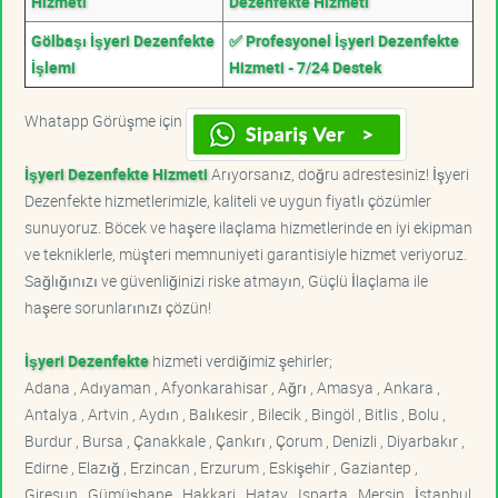
Hizmeti
Dezenfekte Hizmeti
Gölbaşı İşyeri Dezenfekte
✅ Profesyonel İşyeri Dezenfekte
İşlemi
Hizmeti - 7/24 Destek
Whatapp Görüşme için
İşyeri Dezenfekte Hizmeti
Arıyorsanız, doğru adrestesiniz! İşyeri
Dezenfekte hizmetlerimizle, kaliteli ve uygun fiyatlı çözümler
sunuyoruz. Böcek ve haşere ilaçlama hizmetlerinde en iyi ekipman
ve tekniklerle, müşteri memnuniyeti garantisiyle hizmet veriyoruz.
Sağlığınızı ve güvenliğinizi riske atmayın, Güçlü İlaçlama ile
haşere sorunlarınızı çözün!
İşyeri Dezenfekte
hizmeti verdiğimiz şehirler;
Adana , Adıyaman , Afyonkarahisar , Ağrı , Amasya , Ankara ,
Antalya , Artvin , Aydın , Balıkesir , Bilecik , Bingöl , Bitlis , Bolu ,
Burdur , Bursa , Çanakkale , Çankırı , Çorum , Denizli , Diyarbakır ,
Edirne , Elazığ , Erzincan , Erzurum , Eskişehir , Gaziantep ,
Giresun , Gümüşhane , Hakkari , Hatay , Isparta , Mersin , İstanbul