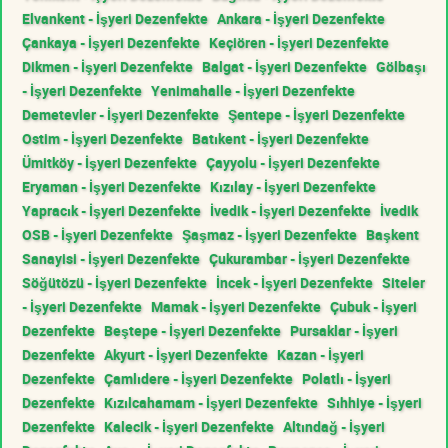
Elvankent - İşyeri Dezenfekte
Ankara - İşyeri Dezenfekte
Çankaya - İşyeri Dezenfekte
Keçiören - İşyeri Dezenfekte
Dikmen - İşyeri Dezenfekte
Balgat - İşyeri Dezenfekte
Gölbaşı
- İşyeri Dezenfekte
Yenimahalle - İşyeri Dezenfekte
Demetevler - İşyeri Dezenfekte
Şentepe - İşyeri Dezenfekte
Ostim - İşyeri Dezenfekte
Batıkent - İşyeri Dezenfekte
Ümitköy - İşyeri Dezenfekte
Çayyolu - İşyeri Dezenfekte
Eryaman - İşyeri Dezenfekte
Kızılay - İşyeri Dezenfekte
Yapracık - İşyeri Dezenfekte
İvedik - İşyeri Dezenfekte
İvedik
OSB - İşyeri Dezenfekte
Şaşmaz - İşyeri Dezenfekte
Başkent
Sanayisi - İşyeri Dezenfekte
Çukurambar - İşyeri Dezenfekte
Söğütözü - İşyeri Dezenfekte
İncek - İşyeri Dezenfekte
Siteler
- İşyeri Dezenfekte
Mamak - İşyeri Dezenfekte
Çubuk - İşyeri
Dezenfekte
Beştepe - İşyeri Dezenfekte
Pursaklar - İşyeri
Dezenfekte
Akyurt - İşyeri Dezenfekte
Kazan - İşyeri
Dezenfekte
Çamlıdere - İşyeri Dezenfekte
Polatlı - İşyeri
Dezenfekte
Kızılcahamam - İşyeri Dezenfekte
Sıhhiye - İşyeri
Dezenfekte
Kalecik - İşyeri Dezenfekte
Altındağ - İşyeri