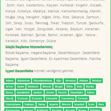
, İzmir , Kars , Kastamonu , Kayseri , Kırklareli , Kırşehir , Kocaeli ,
Konya , Kütahya , Malatya , Manisa , Kahramanmaraş , Mardin ,
Muğla , Muş , Nevşehir , Niğde , Ordu , Rize , Sakarya , Samsun ,
Siirt , Sinop , Sivas , Tekirdağ , Tokat , Trabzon , Tunceli , Şanlıurfa ,
Uşak , Van , Yozgat , Zonguldak , Aksaray , Bayburt , Karaman ,
Kırıkkale , Batman , Şırnak , Bartın , Ardahan , Iğdır , Yalova ,
Karabük , Kilis , Osmaniye , Düzce
Güçlü İlaçlama Hizmetlerimiz;
Böcek İlaçlama , Haşere İlaçlama , Dezenfeksiyon , Dezenfekte
İlaçlama , İşyeri Dezenfekte , Ev Apartman Dezenfekte , Fabrika
İlaçlama
İşyeri Dezenfekte
hizmeti verdiğimiz şehirler;
Adana
Adıyaman
Afyonkarahisar
Ağrı
Amasya
Ankara
Antalya
Artvin
Aydın
Balıkesir
Bilecik
Bingöl
Bitlis
Bolu
Burdur
Bursa
Çanakkale
Çankırı
Çorum
Denizli
Diyarbakır
Edirne
Elazığ
Erzincan
Erzurum
Eskişehir
Gaziantep
Giresun
Gümüşhane
Hakkari
Hatay
Isparta
Mersin
İstanbul
İzmir
Kars
Kastamonu
Kayseri
Kırklareli
Kırşehir
Kocaeli
Konya
Kütahya