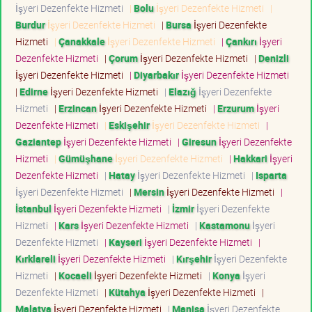
İşyeri Dezenfekte Hizmeti
|
Bolu
İşyeri Dezenfekte Hizmeti
|
Burdur
İşyeri Dezenfekte Hizmeti
|
Bursa
İşyeri Dezenfekte
Hizmeti
|
Çanakkale
İşyeri Dezenfekte Hizmeti
|
Çankırı
İşyeri
Dezenfekte Hizmeti
|
Çorum
İşyeri Dezenfekte Hizmeti
|
Denizli
İşyeri Dezenfekte Hizmeti
|
Diyarbakır
İşyeri Dezenfekte Hizmeti
|
Edirne
İşyeri Dezenfekte Hizmeti
|
Elazığ
İşyeri Dezenfekte
Hizmeti
|
Erzincan
İşyeri Dezenfekte Hizmeti
|
Erzurum
İşyeri
Dezenfekte Hizmeti
|
Eskişehir
İşyeri Dezenfekte Hizmeti
|
Gaziantep
İşyeri Dezenfekte Hizmeti
|
Giresun
İşyeri Dezenfekte
Hizmeti
|
Gümüşhane
İşyeri Dezenfekte Hizmeti
|
Hakkari
İşyeri
Dezenfekte Hizmeti
|
Hatay
İşyeri Dezenfekte Hizmeti
|
Isparta
İşyeri Dezenfekte Hizmeti
|
Mersin
İşyeri Dezenfekte Hizmeti
|
İstanbul
İşyeri Dezenfekte Hizmeti
|
İzmir
İşyeri Dezenfekte
Hizmeti
|
Kars
İşyeri Dezenfekte Hizmeti
|
Kastamonu
İşyeri
Dezenfekte Hizmeti
|
Kayseri
İşyeri Dezenfekte Hizmeti
|
Kırklareli
İşyeri Dezenfekte Hizmeti
|
Kırşehir
İşyeri Dezenfekte
Hizmeti
|
Kocaeli
İşyeri Dezenfekte Hizmeti
|
Konya
İşyeri
Dezenfekte Hizmeti
|
Kütahya
İşyeri Dezenfekte Hizmeti
|
Malatya
İşyeri Dezenfekte Hizmeti
|
Manisa
İşyeri Dezenfekte