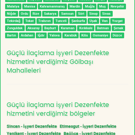
Malatya
Manisa
Kahramanmaraş
Mardin
Muğla
Muş
Nevşehir
Niğde
Ordu
Rize
Sakarya
Samsun
Siirt
Sinop
Sivas
Tekirdağ
Tokat
Trabzon
Tunceli
Şanlıurfa
Uşak
Van
Yozgat
Zonguldak
Aksaray
Bayburt
Karaman
Kırıkkale
Batman
Şırnak
Bartın
Ardahan
Iğdır
Yalova
Karabük
Kilis
Osmaniye
Düzce
Güçlü İlaçlama İşyeri Dezenfekte
hizmetini verdiğimiz Gölbaşı
Mahalleleri
Güçlü İlaçlama İşyeri Dezenfekte
hizmetini verdiğimiz bölgeler
Sincan - İşyeri Dezenfekte
Etimesgut - İşyeri Dezenfekte
Yenikent - İşyeri Dezenfekte
Bağlıca - İşyeri Dezenfekte