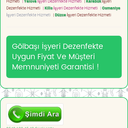
Hizmeti
|
Yalova
İşyeri Dezenfekte Hizmeti
|
Karabük
İşyeri
Dezenfekte Hizmeti
|
Kilis
İşyeri Dezenfekte Hizmeti
|
Osmaniye
İşyeri Dezenfekte Hizmeti
|
Düzce
İşyeri Dezenfekte Hizmeti
Gölbaşı İşyeri Dezenfekte
Uygun Fiyat Ve Müşteri
Memnuniyeti Garantisi !