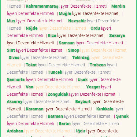
Hizmeti
|
Kahramanmaraş
İşyeri Dezenfekte Hizmeti
|
Mardin
İşyeri Dezenfekte Hizmeti
|
Muğla
İşyeri Dezenfekte Hizmeti
|
Muş
İşyeri Dezenfekte Hizmeti
|
Nevşehir
İşyeri Dezenfekte
Hizmeti
|
Niğde
İşyeri Dezenfekte Hizmeti
|
Ordu
İşyeri
Dezenfekte Hizmeti
|
Rize
İşyeri Dezenfekte Hizmeti
|
Sakarya
İşyeri Dezenfekte Hizmeti
|
Samsun
İşyeri Dezenfekte Hizmeti
|
Siirt
İşyeri Dezenfekte Hizmeti
|
Sinop
İşyeri Dezenfekte Hizmeti
|
Sivas
İşyeri Dezenfekte Hizmeti
|
Tekirdağ
İşyeri Dezenfekte
Hizmeti
|
Tokat
İşyeri Dezenfekte Hizmeti
|
Trabzon
İşyeri
Dezenfekte Hizmeti
|
Tunceli
İşyeri Dezenfekte Hizmeti
|
Şanlıurfa
İşyeri Dezenfekte Hizmeti
|
Uşak
İşyeri Dezenfekte
Hizmeti
|
Van
İşyeri Dezenfekte Hizmeti
|
Yozgat
İşyeri
Dezenfekte Hizmeti
|
Zonguldak
İşyeri Dezenfekte Hizmeti
|
Aksaray
İşyeri Dezenfekte Hizmeti
|
Bayburt
İşyeri Dezenfekte
Hizmeti
|
Karaman
İşyeri Dezenfekte Hizmeti
|
Kırıkkale
İşyeri
Dezenfekte Hizmeti
|
Batman
İşyeri Dezenfekte Hizmeti
|
Şırnak
İşyeri Dezenfekte Hizmeti
|
Bartın
İşyeri Dezenfekte Hizmeti
|
Ardahan
İşyeri Dezenfekte Hizmeti
|
Iğdır
İşyeri Dezenfekte