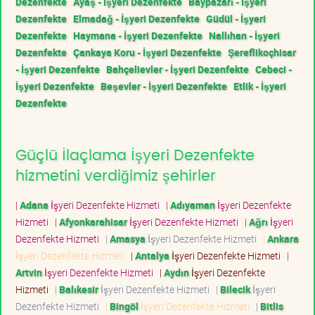
Dezenfekte
Ayaş - İşyeri Dezenfekte
Baypazarı - İşyeri
Dezenfekte
Elmadağ - İşyeri Dezenfekte
Güdül - İşyeri
Dezenfekte
Haymana - İşyeri Dezenfekte
Nallıhan - İşyeri
Dezenfekte
Çankaya Koru - İşyeri Dezenfekte
Şereflikoçhisar
- İşyeri Dezenfekte
Bahçelievler - İşyeri Dezenfekte
Cebeci -
İşyeri Dezenfekte
Beşevler - İşyeri Dezenfekte
Etlik - İşyeri
Dezenfekte
Güçlü İlaçlama İşyeri Dezenfekte
hizmetini verdiğimiz şehirler
|
Adana
İşyeri Dezenfekte Hizmeti
|
Adıyaman
İşyeri Dezenfekte
Hizmeti
|
Afyonkarahisar
İşyeri Dezenfekte Hizmeti
|
Ağrı
İşyeri
Dezenfekte Hizmeti
|
Amasya
İşyeri Dezenfekte Hizmeti
|
Ankara
İşyeri Dezenfekte Hizmeti
|
Antalya
İşyeri Dezenfekte Hizmeti
|
Artvin
İşyeri Dezenfekte Hizmeti
|
Aydın
İşyeri Dezenfekte
Hizmeti
|
Balıkesir
İşyeri Dezenfekte Hizmeti
|
Bilecik
İşyeri
Dezenfekte Hizmeti
|
Bingöl
İşyeri Dezenfekte Hizmeti
|
Bitlis