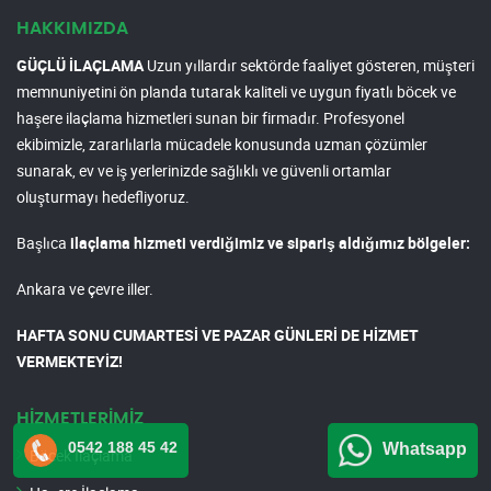
HAKKIMIZDA
GÜÇLÜ İLAÇLAMA
Uzun yıllardır sektörde faaliyet gösteren, müşteri
memnuniyetini ön planda tutarak kaliteli ve uygun fiyatlı böcek ve
haşere ilaçlama hizmetleri sunan bir firmadır. Profesyonel
ekibimizle, zararlılarla mücadele konusunda uzman çözümler
sunarak, ev ve iş yerlerinizde sağlıklı ve güvenli ortamlar
oluşturmayı hedefliyoruz.
Başlıca
ilaçlama hizmeti verdiğimiz ve sipariş aldığımız bölgeler:
Ankara ve çevre iller.
HAFTA SONU CUMARTESİ VE PAZAR GÜNLERİ DE HİZMET
VERMEKTEYİZ!
HİZMETLERİMİZ
0542 188 45 42
Whatsapp
Böcek İlaçlama