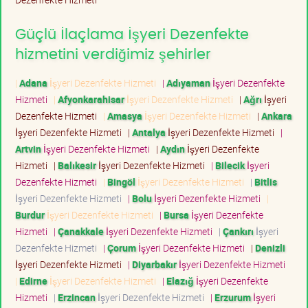
Güçlü İlaçlama İşyeri Dezenfekte
hizmetini verdiğimiz şehirler
|
Adana
İşyeri Dezenfekte Hizmeti
|
Adıyaman
İşyeri Dezenfekte
Hizmeti
|
Afyonkarahisar
İşyeri Dezenfekte Hizmeti
|
Ağrı
İşyeri
Dezenfekte Hizmeti
|
Amasya
İşyeri Dezenfekte Hizmeti
|
Ankara
İşyeri Dezenfekte Hizmeti
|
Antalya
İşyeri Dezenfekte Hizmeti
|
Artvin
İşyeri Dezenfekte Hizmeti
|
Aydın
İşyeri Dezenfekte
Hizmeti
|
Balıkesir
İşyeri Dezenfekte Hizmeti
|
Bilecik
İşyeri
Dezenfekte Hizmeti
|
Bingöl
İşyeri Dezenfekte Hizmeti
|
Bitlis
İşyeri Dezenfekte Hizmeti
|
Bolu
İşyeri Dezenfekte Hizmeti
|
Burdur
İşyeri Dezenfekte Hizmeti
|
Bursa
İşyeri Dezenfekte
Hizmeti
|
Çanakkale
İşyeri Dezenfekte Hizmeti
|
Çankırı
İşyeri
Dezenfekte Hizmeti
|
Çorum
İşyeri Dezenfekte Hizmeti
|
Denizli
İşyeri Dezenfekte Hizmeti
|
Diyarbakır
İşyeri Dezenfekte Hizmeti
|
Edirne
İşyeri Dezenfekte Hizmeti
|
Elazığ
İşyeri Dezenfekte
Hizmeti
|
Erzincan
İşyeri Dezenfekte Hizmeti
|
Erzurum
İşyeri