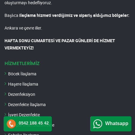
oluşturmayı hedefliyoruz.
Başlıca
ilaçlama hizmeti verdiğimiz ve sipariş aldığımız bölgeler:
Ankara ve çevre iller.
HAFTA SONU CUMARTESİ VE PAZAR GÜNLERİ DE HİZMET
VERMEKTEYİZ!
HİZMETLERİMİZ
Böcek İlaçlama
Haşere İlaçlama
Dezenfeksiyon
Dezenfekte İlaçlama
İşyeri Dezenfekte
0542 188 45 42
Whatsapp
Ev Apartman Dezenfekte