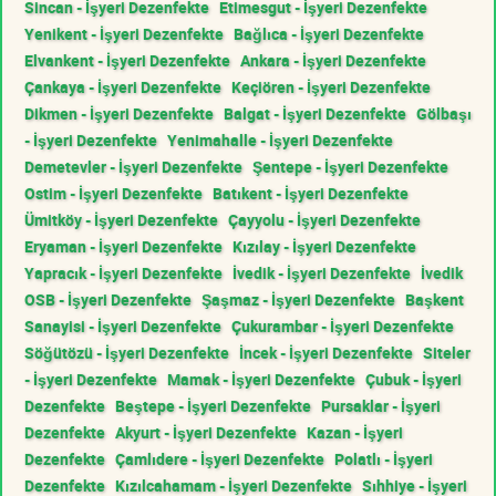
Sincan - İşyeri Dezenfekte
Etimesgut - İşyeri Dezenfekte
Yenikent - İşyeri Dezenfekte
Bağlıca - İşyeri Dezenfekte
Elvankent - İşyeri Dezenfekte
Ankara - İşyeri Dezenfekte
Çankaya - İşyeri Dezenfekte
Keçiören - İşyeri Dezenfekte
Dikmen - İşyeri Dezenfekte
Balgat - İşyeri Dezenfekte
Gölbaşı
- İşyeri Dezenfekte
Yenimahalle - İşyeri Dezenfekte
Demetevler - İşyeri Dezenfekte
Şentepe - İşyeri Dezenfekte
Ostim - İşyeri Dezenfekte
Batıkent - İşyeri Dezenfekte
Ümitköy - İşyeri Dezenfekte
Çayyolu - İşyeri Dezenfekte
Eryaman - İşyeri Dezenfekte
Kızılay - İşyeri Dezenfekte
Yapracık - İşyeri Dezenfekte
İvedik - İşyeri Dezenfekte
İvedik
OSB - İşyeri Dezenfekte
Şaşmaz - İşyeri Dezenfekte
Başkent
Sanayisi - İşyeri Dezenfekte
Çukurambar - İşyeri Dezenfekte
Söğütözü - İşyeri Dezenfekte
İncek - İşyeri Dezenfekte
Siteler
- İşyeri Dezenfekte
Mamak - İşyeri Dezenfekte
Çubuk - İşyeri
Dezenfekte
Beştepe - İşyeri Dezenfekte
Pursaklar - İşyeri
Dezenfekte
Akyurt - İşyeri Dezenfekte
Kazan - İşyeri
Dezenfekte
Çamlıdere - İşyeri Dezenfekte
Polatlı - İşyeri
Dezenfekte
Kızılcahamam - İşyeri Dezenfekte
Sıhhiye - İşyeri