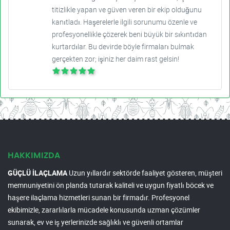
titizlikle yapan ve güven veren bir ekip olduğunu
kanıtladı. Haşerelerle ilgili sorunumu özenle ve
profesyonellikle çözerek beni büyük bir sıkıntıdan
kurtardılar. Bu devirde böyle firmaları bulmak
gerçekten zor; işiniz her daim rast gelsin!
HAKKIMIZDA
GÜÇLÜ İLAÇLAMA
Uzun yıllardır sektörde faaliyet gösteren, müşteri
memnuniyetini ön planda tutarak kaliteli ve uygun fiyatlı böcek ve
haşere ilaçlama hizmetleri sunan bir firmadır. Profesyonel
ekibimizle, zararlılarla mücadele konusunda uzman çözümler
sunarak, ev ve iş yerlerinizde sağlıklı ve güvenli ortamlar