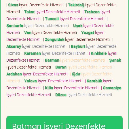
|
Sivas
İşyeri Dezenfekte Hizmeti
|
Tekirdağ
İşyeri Dezenfekte
Hizmeti
|
Tokat
İşyeri Dezenfekte Hizmeti
|
Trabzon
İşyeri
Dezenfekte Hizmeti
|
Tunceli
İşyeri Dezenfekte Hizmeti
|
Şanlıurfa
İşyeri Dezenfekte Hizmeti
|
Uşak
İşyeri Dezenfekte
Hizmeti
|
Van
İşyeri Dezenfekte Hizmeti
|
Yozgat
İşyeri
Dezenfekte Hizmeti
|
Zonguldak
İşyeri Dezenfekte Hizmeti
|
Aksaray
İşyeri Dezenfekte Hizmeti
|
Bayburt
İşyeri Dezenfekte
Hizmeti
|
Karaman
İşyeri Dezenfekte Hizmeti
|
Kırıkkale
İşyeri
Dezenfekte Hizmeti
|
Batman
İşyeri Dezenfekte Hizmeti
|
Şırnak
İşyeri Dezenfekte Hizmeti
|
Bartın
İşyeri Dezenfekte Hizmeti
|
Ardahan
İşyeri Dezenfekte Hizmeti
|
Iğdır
İşyeri Dezenfekte
Hizmeti
|
Yalova
İşyeri Dezenfekte Hizmeti
|
Karabük
İşyeri
Dezenfekte Hizmeti
|
Kilis
İşyeri Dezenfekte Hizmeti
|
Osmaniye
İşyeri Dezenfekte Hizmeti
|
Düzce
İşyeri Dezenfekte Hizmeti
Batman İşyeri Dezenfekte