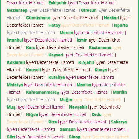
Dezenfekte Hizmeti
|
Eskişehir
İşyeri Dezenfekte Hizmeti
|
Gaziantep
İşyeri Dezenfekte Hizmeti
|
Giresun
İşyeri Dezenfekte
Hizmeti
|
Gümüşhane
İşyeri Dezenfekte Hizmeti
|
Hakkari
İşyeri
Dezenfekte Hizmeti
|
Hatay
İşyeri Dezenfekte Hizmeti
|
Isparta
İşyeri Dezenfekte Hizmeti
|
Mersin
İşyeri Dezenfekte Hizmeti
|
İstanbul
İşyeri Dezenfekte Hizmeti
|
İzmir
İşyeri Dezenfekte
Hizmeti
|
Kars
İşyeri Dezenfekte Hizmeti
|
Kastamonu
İşyeri
Dezenfekte Hizmeti
|
Kayseri
İşyeri Dezenfekte Hizmeti
|
Kırklareli
İşyeri Dezenfekte Hizmeti
|
Kırşehir
İşyeri Dezenfekte
Hizmeti
|
Kocaeli
İşyeri Dezenfekte Hizmeti
|
Konya
İşyeri
Dezenfekte Hizmeti
|
Kütahya
İşyeri Dezenfekte Hizmeti
|
Malatya
İşyeri Dezenfekte Hizmeti
|
Manisa
İşyeri Dezenfekte
Hizmeti
|
Kahramanmaraş
İşyeri Dezenfekte Hizmeti
|
Mardin
İşyeri Dezenfekte Hizmeti
|
Muğla
İşyeri Dezenfekte Hizmeti
|
Muş
İşyeri Dezenfekte Hizmeti
|
Nevşehir
İşyeri Dezenfekte
Hizmeti
|
Niğde
İşyeri Dezenfekte Hizmeti
|
Ordu
İşyeri
Dezenfekte Hizmeti
|
Rize
İşyeri Dezenfekte Hizmeti
|
Sakarya
İşyeri Dezenfekte Hizmeti
|
Samsun
İşyeri Dezenfekte Hizmeti
|
Siirt
İşyeri Dezenfekte Hizmeti
|
Sinop
İşyeri Dezenfekte Hizmeti