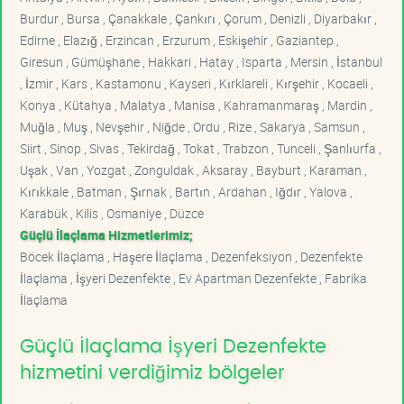
Burdur , Bursa , Çanakkale , Çankırı , Çorum , Denizli , Diyarbakır ,
Edirne , Elazığ , Erzincan , Erzurum , Eskişehir , Gaziantep ,
Giresun , Gümüşhane , Hakkari , Hatay , Isparta , Mersin , İstanbul
, İzmir , Kars , Kastamonu , Kayseri , Kırklareli , Kırşehir , Kocaeli ,
Konya , Kütahya , Malatya , Manisa , Kahramanmaraş , Mardin ,
Muğla , Muş , Nevşehir , Niğde , Ordu , Rize , Sakarya , Samsun ,
Siirt , Sinop , Sivas , Tekirdağ , Tokat , Trabzon , Tunceli , Şanlıurfa ,
Uşak , Van , Yozgat , Zonguldak , Aksaray , Bayburt , Karaman ,
Kırıkkale , Batman , Şırnak , Bartın , Ardahan , Iğdır , Yalova ,
Karabük , Kilis , Osmaniye , Düzce
Güçlü İlaçlama Hizmetlerimiz;
Böcek İlaçlama , Haşere İlaçlama , Dezenfeksiyon , Dezenfekte
İlaçlama , İşyeri Dezenfekte , Ev Apartman Dezenfekte , Fabrika
İlaçlama
Güçlü İlaçlama İşyeri Dezenfekte
hizmetini verdiğimiz bölgeler