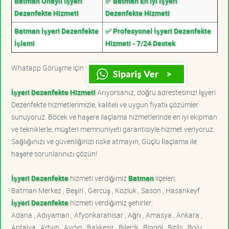
Batman Onaylı İşyeri
✅ Batman En İyi İşyeri
Dezenfekte Hizmeti
Dezenfekte Hizmeti
Batman İşyeri Dezenfekte
✅ Profesyonel İşyeri Dezenfekte
İşlemi
Hizmeti - 7/24 Destek
Whatapp Görüşme için
İşyeri Dezenfekte Hizmeti
Arıyorsanız, doğru adrestesiniz! İşyeri
Dezenfekte hizmetlerimizle, kaliteli ve uygun fiyatlı çözümler
sunuyoruz. Böcek ve haşere ilaçlama hizmetlerinde en iyi ekipman
ve tekniklerle, müşteri memnuniyeti garantisiyle hizmet veriyoruz.
Sağlığınızı ve güvenliğinizi riske atmayın, Güçlü İlaçlama ile
haşere sorunlarınızı çözün!
İşyeri Dezenfekte
hizmeti verdiğimiz
Batman
ilçeleri;
Batman Merkez , Beşiri , Gercüş , Kozluk , Sason , Hasankeyf
İşyeri Dezenfekte
hizmeti verdiğimiz şehirler;
Adana , Adıyaman , Afyonkarahisar , Ağrı , Amasya , Ankara ,
Antalya , Artvin , Aydın , Balıkesir , Bilecik , Bingöl , Bitlis , Bolu ,