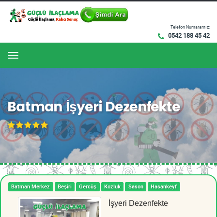
Telefon Numaramız:
0542 188 45 42
Menu
Batman İşyeri Dezenfekte
Batman Merkez
Beşiri
Gercüş
Kozluk
Sason
Hasankeyf
İşyeri Dezenfekte