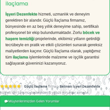
İlaçlama
İşyeri Dezenfekte
hizmeti, uzmanlık ve deneyim
gerektiren bir alandır. Güçlü İlaçlama firmamız,
bünyesinde en az beş yıllık deneyime sahip, sertifikalı
profesyonel bir ekip bulundurmaktadır. Zorlu
böcek ve
haşere temizliği
projelerinde, ekibimiz yılların getirdiği
tecrübeyle en pratik ve etkili çözümleri sunarak gereksiz
maliyetlerden kaçınır. Güçlü İlaçlama olarak, yaptığımız
tüm
ilaçlama
işlemlerinde malzeme ve işçilik garantisi
sağlayarak güveninizi kazanıyoruz.
Güçlü İlaçlama
firması
Batman İşyeri Dezenfekte
hizmeti için tüm müşterilerinden 5 yıldızlı yorumlar almıştır.
Müşterilerimizden Gelen Yorumlar