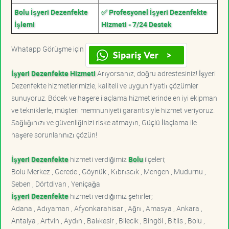
Bolu İşyeri Dezenfekte
✅ Profesyonel İşyeri Dezenfekte
İşlemi
Hizmeti - 7/24 Destek
Whatapp Görüşme için
İşyeri Dezenfekte Hizmeti
Arıyorsanız, doğru adrestesiniz! İşyeri
Dezenfekte hizmetlerimizle, kaliteli ve uygun fiyatlı çözümler
sunuyoruz. Böcek ve haşere ilaçlama hizmetlerinde en iyi ekipman
ve tekniklerle, müşteri memnuniyeti garantisiyle hizmet veriyoruz.
Sağlığınızı ve güvenliğinizi riske atmayın, Güçlü İlaçlama ile
haşere sorunlarınızı çözün!
İşyeri Dezenfekte
hizmeti verdiğimiz
Bolu
ilçeleri;
Bolu Merkez , Gerede , Göynük , Kıbrıscık , Mengen , Mudurnu ,
Seben , Dörtdivan , Yeniçağa
İşyeri Dezenfekte
hizmeti verdiğimiz şehirler;
Adana , Adıyaman , Afyonkarahisar , Ağrı , Amasya , Ankara ,
Antalya , Artvin , Aydın , Balıkesir , Bilecik , Bingöl , Bitlis , Bolu ,