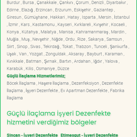
Burdur , Bursa , Çanakkale , Çankırı , Çorum , Denizli , Diyarbakır ,
Edirne , Elazığ , Erzincan , Erzurum , Eskişehir , Gaziantep ,
Giresun , Gümüşhane , Hakkari , Hatay , Isparta , Mersin , İstanbul
, İzmir , Kars , Kastamonu , Kayseri , Kırklareli , Kırşehir , Kocaeli ,
Konya , Kütahya , Malatya , Manisa , Kahramanmaraş , Mardin ,
Muğla , Muş , Nevşehir , Niğde , Ordu , Rize , Sakarya , Samsun ,
Siirt , Sinop , Sivas , Tekirdağ , Tokat , Trabzon , Tunceli , Şanlıurfa ,
Uşak , Van , Yozgat , Zonguldak , Aksaray , Bayburt , Karaman ,
Kırıkkale , Batman , Şırnak , Bartın , Ardahan , Iğdır , Yalova ,
Karabük , Kilis , Osmaniye , Düzce
Güçlü İlaçlama Hizmetlerimiz;
Böcek İlaçlama , Haşere İlaçlama , Dezenfeksiyon , Dezenfekte
İlaçlama , İşyeri Dezenfekte , Ev Apartman Dezenfekte , Fabrika
İlaçlama
Güçlü İlaçlama İşyeri Dezenfekte
hizmetini verdiğimiz bölgeler
Sincan - İşyeri Dezenfekte
Etimesgut - İşyeri Dezenfekte