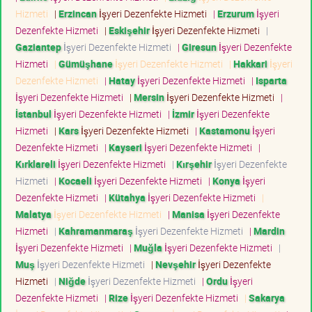
Hizmeti
|
Erzincan
İşyeri Dezenfekte Hizmeti
|
Erzurum
İşyeri
Dezenfekte Hizmeti
|
Eskişehir
İşyeri Dezenfekte Hizmeti
|
Gaziantep
İşyeri Dezenfekte Hizmeti
|
Giresun
İşyeri Dezenfekte
Hizmeti
|
Gümüşhane
İşyeri Dezenfekte Hizmeti
|
Hakkari
İşyeri
Dezenfekte Hizmeti
|
Hatay
İşyeri Dezenfekte Hizmeti
|
Isparta
İşyeri Dezenfekte Hizmeti
|
Mersin
İşyeri Dezenfekte Hizmeti
|
İstanbul
İşyeri Dezenfekte Hizmeti
|
İzmir
İşyeri Dezenfekte
Hizmeti
|
Kars
İşyeri Dezenfekte Hizmeti
|
Kastamonu
İşyeri
Dezenfekte Hizmeti
|
Kayseri
İşyeri Dezenfekte Hizmeti
|
Kırklareli
İşyeri Dezenfekte Hizmeti
|
Kırşehir
İşyeri Dezenfekte
Hizmeti
|
Kocaeli
İşyeri Dezenfekte Hizmeti
|
Konya
İşyeri
Dezenfekte Hizmeti
|
Kütahya
İşyeri Dezenfekte Hizmeti
|
Malatya
İşyeri Dezenfekte Hizmeti
|
Manisa
İşyeri Dezenfekte
Hizmeti
|
Kahramanmaraş
İşyeri Dezenfekte Hizmeti
|
Mardin
İşyeri Dezenfekte Hizmeti
|
Muğla
İşyeri Dezenfekte Hizmeti
|
Muş
İşyeri Dezenfekte Hizmeti
|
Nevşehir
İşyeri Dezenfekte
Hizmeti
|
Niğde
İşyeri Dezenfekte Hizmeti
|
Ordu
İşyeri
Dezenfekte Hizmeti
|
Rize
İşyeri Dezenfekte Hizmeti
|
Sakarya