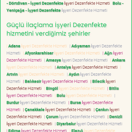
- Dörtdivan - İşyeri Dezenfekte
İşyeri Dezenfekte Hizmeti
Bolu -
Yeniçağa - İşyeri Dezenfekte
İşyeri Dezenfekte Hizmeti
Güçlü İlaçlama İşyeri Dezenfekte
hizmetini verdiğimiz şehirler
|
Adana
İşyeri Dezenfekte Hizmeti
|
Adıyaman
İşyeri Dezenfekte
Hizmeti
|
Afyonkarahisar
İşyeri Dezenfekte Hizmeti
|
Ağrı
İşyeri
Dezenfekte Hizmeti
|
Amasya
İşyeri Dezenfekte Hizmeti
|
Ankara
İşyeri Dezenfekte Hizmeti
|
Antalya
İşyeri Dezenfekte Hizmeti
|
Artvin
İşyeri Dezenfekte Hizmeti
|
Aydın
İşyeri Dezenfekte
Hizmeti
|
Balıkesir
İşyeri Dezenfekte Hizmeti
|
Bilecik
İşyeri
Dezenfekte Hizmeti
|
Bingöl
İşyeri Dezenfekte Hizmeti
|
Bitlis
İşyeri Dezenfekte Hizmeti
|
Bolu
İşyeri Dezenfekte Hizmeti
|
Burdur
İşyeri Dezenfekte Hizmeti
|
Bursa
İşyeri Dezenfekte
Hizmeti
|
Çanakkale
İşyeri Dezenfekte Hizmeti
|
Çankırı
İşyeri
Dezenfekte Hizmeti
|
Çorum
İşyeri Dezenfekte Hizmeti
|
Denizli
İşyeri Dezenfekte Hizmeti
|
Diyarbakır
İşyeri Dezenfekte Hizmeti
|
Edirne
İşyeri Dezenfekte Hizmeti
|
Elazığ
İşyeri Dezenfekte