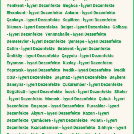
Yenikent - İşyeri Dezenfekte
Bağlıca - İşyeri Dezenfekte
Elvankent - İşyeri Dezenfekte
Ankara - İşyeri Dezenfekte
Çankaya - İşyeri Dezenfekte
Keçiören - İşyeri Dezenfekte
Dikmen - İşyeri Dezenfekte
Balgat - İşyeri Dezenfekte
Gölbaşı
- İşyeri Dezenfekte
Yenimahalle - İşyeri Dezenfekte
Demetevler - İşyeri Dezenfekte
Şentepe - İşyeri Dezenfekte
Ostim - İşyeri Dezenfekte
Batıkent - İşyeri Dezenfekte
Ümitköy - İşyeri Dezenfekte
Çayyolu - İşyeri Dezenfekte
Eryaman - İşyeri Dezenfekte
Kızılay - İşyeri Dezenfekte
Yapracık - İşyeri Dezenfekte
İvedik - İşyeri Dezenfekte
İvedik
OSB - İşyeri Dezenfekte
Şaşmaz - İşyeri Dezenfekte
Başkent
Sanayisi - İşyeri Dezenfekte
Çukurambar - İşyeri Dezenfekte
Söğütözü - İşyeri Dezenfekte
İncek - İşyeri Dezenfekte
Siteler
- İşyeri Dezenfekte
Mamak - İşyeri Dezenfekte
Çubuk - İşyeri
Dezenfekte
Beştepe - İşyeri Dezenfekte
Pursaklar - İşyeri
Dezenfekte
Akyurt - İşyeri Dezenfekte
Kazan - İşyeri
Dezenfekte
Çamlıdere - İşyeri Dezenfekte
Polatlı - İşyeri
Dezenfekte
Kızılcahamam - İşyeri Dezenfekte
Sıhhiye - İşyeri