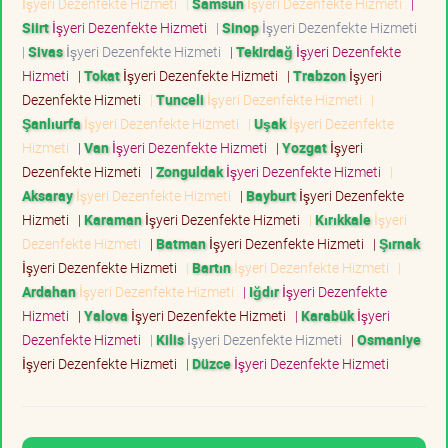
İşyeri Dezenfekte Hizmeti
|
Samsun
İşyeri Dezenfekte Hizmeti
|
Siirt
İşyeri Dezenfekte Hizmeti
|
Sinop
İşyeri Dezenfekte Hizmeti
|
Sivas
İşyeri Dezenfekte Hizmeti
|
Tekirdağ
İşyeri Dezenfekte
Hizmeti
|
Tokat
İşyeri Dezenfekte Hizmeti
|
Trabzon
İşyeri
Dezenfekte Hizmeti
|
Tunceli
İşyeri Dezenfekte Hizmeti
|
Şanlıurfa
İşyeri Dezenfekte Hizmeti
|
Uşak
İşyeri Dezenfekte
Hizmeti
|
Van
İşyeri Dezenfekte Hizmeti
|
Yozgat
İşyeri
Dezenfekte Hizmeti
|
Zonguldak
İşyeri Dezenfekte Hizmeti
|
Aksaray
İşyeri Dezenfekte Hizmeti
|
Bayburt
İşyeri Dezenfekte
Hizmeti
|
Karaman
İşyeri Dezenfekte Hizmeti
|
Kırıkkale
İşyeri
Dezenfekte Hizmeti
|
Batman
İşyeri Dezenfekte Hizmeti
|
Şırnak
İşyeri Dezenfekte Hizmeti
|
Bartın
İşyeri Dezenfekte Hizmeti
|
Ardahan
İşyeri Dezenfekte Hizmeti
|
Iğdır
İşyeri Dezenfekte
Hizmeti
|
Yalova
İşyeri Dezenfekte Hizmeti
|
Karabük
İşyeri
Dezenfekte Hizmeti
|
Kilis
İşyeri Dezenfekte Hizmeti
|
Osmaniye
İşyeri Dezenfekte Hizmeti
|
Düzce
İşyeri Dezenfekte Hizmeti