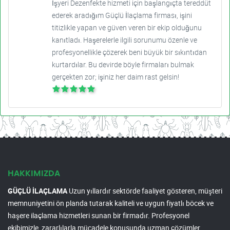
İşyeri Dezenfekte hizmeti için başlangıçta tereddüt
ederek aradığım Güçlü İlaçlama firması, işini
titizlikle yapan ve güven veren bir ekip olduğunu
kanıtladı. Haşerelerle ilgili sorunumu özenle ve
profesyonellikle çözerek beni büyük bir sıkıntıdan
kurtardılar. Bu devirde böyle firmaları bulmak
gerçekten zor; işiniz her daim rast gelsin!
HAKKIMIZDA
GÜÇLÜ İLAÇLAMA
Uzun yıllardır sektörde faaliyet gösteren, müşteri
memnuniyetini ön planda tutarak kaliteli ve uygun fiyatlı böcek ve
haşere ilaçlama hizmetleri sunan bir firmadır. Profesyonel
ekibimizle, zararlılarla mücadele konusunda uzman çözümler