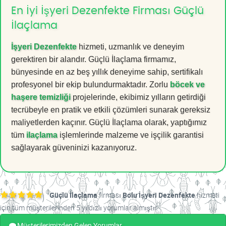
En İyi İşyeri Dezenfekte Firması Güçlü
İlaçlama
İşyeri Dezenfekte
hizmeti, uzmanlık ve deneyim
gerektiren bir alandır. Güçlü İlaçlama firmamız,
bünyesinde en az beş yıllık deneyime sahip, sertifikalı
profesyonel bir ekip bulundurmaktadır. Zorlu
böcek ve
haşere temizliği
projelerinde, ekibimiz yılların getirdiği
tecrübeyle en pratik ve etkili çözümleri sunarak gereksiz
maliyetlerden kaçınır. Güçlü İlaçlama olarak, yaptığımız
tüm
ilaçlama
işlemlerinde malzeme ve işçilik garantisi
sağlayarak güveninizi kazanıyoruz.
Güçlü İlaçlama
firması
Bolu İşyeri Dezenfekte
hizmeti
için tüm müşterilerinden 5 yıldızlı yorumlar almıştır.
Müşterilerimizden Gelen Yorumlar