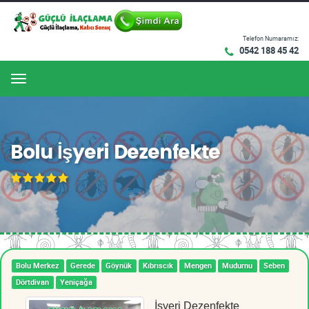
Telefon Numaramız:
0542 188 45 42
Menu
Bolu İşyeri Dezenfekte
Bolu Merkez
Gerede
Göynük
Kıbrıscık
Mengen
Mudurnu
Seben
Dörtdivan
Yeniçağa
İşyeri Dezenfekte