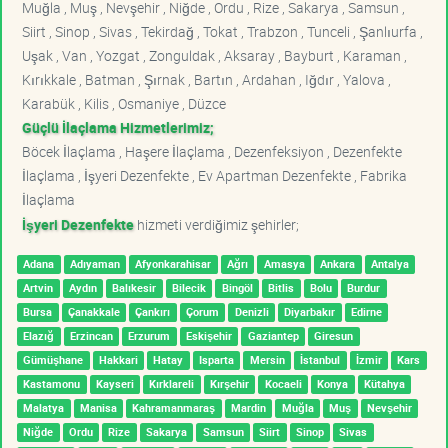
Muğla , Muş , Nevşehir , Niğde , Ordu , Rize , Sakarya , Samsun ,
Siirt , Sinop , Sivas , Tekirdağ , Tokat , Trabzon , Tunceli , Şanlıurfa ,
Uşak , Van , Yozgat , Zonguldak , Aksaray , Bayburt , Karaman ,
Kırıkkale , Batman , Şırnak , Bartın , Ardahan , Iğdır , Yalova ,
Karabük , Kilis , Osmaniye , Düzce
Güçlü İlaçlama Hizmetlerimiz;
Böcek İlaçlama , Haşere İlaçlama , Dezenfeksiyon , Dezenfekte
İlaçlama , İşyeri Dezenfekte , Ev Apartman Dezenfekte , Fabrika
İlaçlama
İşyeri Dezenfekte
hizmeti verdiğimiz şehirler;
Adana
Adıyaman
Afyonkarahisar
Ağrı
Amasya
Ankara
Antalya
Artvin
Aydın
Balıkesir
Bilecik
Bingöl
Bitlis
Bolu
Burdur
Bursa
Çanakkale
Çankırı
Çorum
Denizli
Diyarbakır
Edirne
Elazığ
Erzincan
Erzurum
Eskişehir
Gaziantep
Giresun
Gümüşhane
Hakkari
Hatay
Isparta
Mersin
İstanbul
İzmir
Kars
Kastamonu
Kayseri
Kırklareli
Kırşehir
Kocaeli
Konya
Kütahya
Malatya
Manisa
Kahramanmaraş
Mardin
Muğla
Muş
Nevşehir
Niğde
Ordu
Rize
Sakarya
Samsun
Siirt
Sinop
Sivas