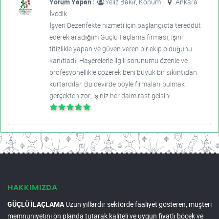
Yorum Yapan :
Yeliz Bakır, Konum :
Ankara
İvedik
İşyeri Dezenfekte hizmeti için başlangıçta tereddüt
ederek aradığım Güçlü İlaçlama firması, işini
titizlikle yapan ve güven veren bir ekip olduğunu
kanıtladı. Haşerelerle ilgili sorunumu özenle ve
profesyonellikle çözerek beni büyük bir sıkıntıdan
kurtardılar. Bu devirde böyle firmaları bulmak
gerçekten zor; işiniz her daim rast gelsin!
HAKKIMIZDA
GÜÇLÜ İLAÇLAMA
Uzun yıllardır sektörde faaliyet gösteren, müşteri
memnuniyetini ön planda tutarak kaliteli ve uygun fiyatlı böcek ve