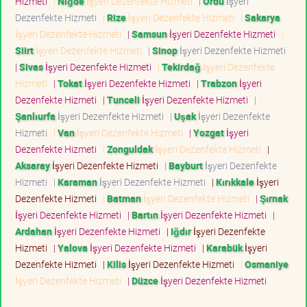
Hizmeti
|
Niğde
İşyeri Dezenfekte Hizmeti
|
Ordu
İşyeri
Dezenfekte Hizmeti
|
Rize
İşyeri Dezenfekte Hizmeti
|
Sakarya
İşyeri Dezenfekte Hizmeti
|
Samsun
İşyeri Dezenfekte Hizmeti
|
Siirt
İşyeri Dezenfekte Hizmeti
|
Sinop
İşyeri Dezenfekte Hizmeti
|
Sivas
İşyeri Dezenfekte Hizmeti
|
Tekirdağ
İşyeri Dezenfekte
Hizmeti
|
Tokat
İşyeri Dezenfekte Hizmeti
|
Trabzon
İşyeri
Dezenfekte Hizmeti
|
Tunceli
İşyeri Dezenfekte Hizmeti
|
Şanlıurfa
İşyeri Dezenfekte Hizmeti
|
Uşak
İşyeri Dezenfekte
Hizmeti
|
Van
İşyeri Dezenfekte Hizmeti
|
Yozgat
İşyeri
Dezenfekte Hizmeti
|
Zonguldak
İşyeri Dezenfekte Hizmeti
|
Aksaray
İşyeri Dezenfekte Hizmeti
|
Bayburt
İşyeri Dezenfekte
Hizmeti
|
Karaman
İşyeri Dezenfekte Hizmeti
|
Kırıkkale
İşyeri
Dezenfekte Hizmeti
|
Batman
İşyeri Dezenfekte Hizmeti
|
Şırnak
İşyeri Dezenfekte Hizmeti
|
Bartın
İşyeri Dezenfekte Hizmeti
|
Ardahan
İşyeri Dezenfekte Hizmeti
|
Iğdır
İşyeri Dezenfekte
Hizmeti
|
Yalova
İşyeri Dezenfekte Hizmeti
|
Karabük
İşyeri
Dezenfekte Hizmeti
|
Kilis
İşyeri Dezenfekte Hizmeti
|
Osmaniye
İşyeri Dezenfekte Hizmeti
|
Düzce
İşyeri Dezenfekte Hizmeti