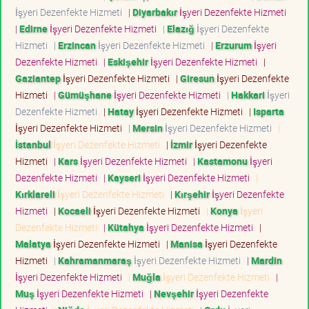
İşyeri Dezenfekte Hizmeti
|
Diyarbakır
İşyeri Dezenfekte Hizmeti
|
Edirne
İşyeri Dezenfekte Hizmeti
|
Elazığ
İşyeri Dezenfekte
Hizmeti
|
Erzincan
İşyeri Dezenfekte Hizmeti
|
Erzurum
İşyeri
Dezenfekte Hizmeti
|
Eskişehir
İşyeri Dezenfekte Hizmeti
|
Gaziantep
İşyeri Dezenfekte Hizmeti
|
Giresun
İşyeri Dezenfekte
Hizmeti
|
Gümüşhane
İşyeri Dezenfekte Hizmeti
|
Hakkari
İşyeri
Dezenfekte Hizmeti
|
Hatay
İşyeri Dezenfekte Hizmeti
|
Isparta
İşyeri Dezenfekte Hizmeti
|
Mersin
İşyeri Dezenfekte Hizmeti
|
İstanbul
İşyeri Dezenfekte Hizmeti
|
İzmir
İşyeri Dezenfekte
Hizmeti
|
Kars
İşyeri Dezenfekte Hizmeti
|
Kastamonu
İşyeri
Dezenfekte Hizmeti
|
Kayseri
İşyeri Dezenfekte Hizmeti
|
Kırklareli
İşyeri Dezenfekte Hizmeti
|
Kırşehir
İşyeri Dezenfekte
Hizmeti
|
Kocaeli
İşyeri Dezenfekte Hizmeti
|
Konya
İşyeri
Dezenfekte Hizmeti
|
Kütahya
İşyeri Dezenfekte Hizmeti
|
Malatya
İşyeri Dezenfekte Hizmeti
|
Manisa
İşyeri Dezenfekte
Hizmeti
|
Kahramanmaraş
İşyeri Dezenfekte Hizmeti
|
Mardin
İşyeri Dezenfekte Hizmeti
|
Muğla
İşyeri Dezenfekte Hizmeti
|
Muş
İşyeri Dezenfekte Hizmeti
|
Nevşehir
İşyeri Dezenfekte