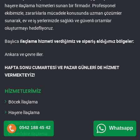
haşere ilaçlama hizmetleri sunan bir firmadır. Profesyonel
ekibimizle, zararlılarla mücadele konusunda uzman çözümler
sunarak, ev ve iş yerlerinizde sağlıklı ve güvenli ortamlar
oluşturmayı hedefliyoruz.
Başlıca
ilaçlama hizmeti verdiğimiz ve sipariş aldığımız bölgeler:
Ankara ve çevre iller.
HAFTA SONU CUMARTESİ VE PAZAR GÜNLERİ DE HİZMET
VERMEKTEYİZ!
HİZMETLERİMİZ
Böcek İlaçlama
Haşere İlaçlama
Dezenfeksiyon
0542 188 45 42
Whatsapp
Dezenfekte İlaçlama