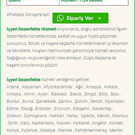
Whatapp Görüşme için
İşyeri Dezenfekte Hizmeti
Arıyorsanız, doğru adrestesiniz! İşyeri
Dezenfekte hizmetlerimizle, kaliteli ve uygun fiyatlı çözümler
sunuyoruz. Böcek ve haşere ilaçlama hizmetlerinde en iyi ekipman
ve tekniklerle, müşteri memnuniyeti garantisiyle hizmet veriyoruz.
Sağlığınızı ve güvenliğinizi riske atmayın, Güçlü İlaçlama ile
haşere sorunlarınızı çözün!
İşyeri Dezenfekte
hizmeti verdiğimiz şehirler;
Adana , Adıyaman , Afyonkarahisar , Ağrı , Amasya , Ankara ,
Antalya , Artvin , Aydın , Balıkesir , Bilecik , Bingöl , Bitlis , Bolu ,
Burdur , Bursa , Çanakkale , Çankırı , Çorum , Denizli , Diyarbakır ,
Edirne , Elazığ , Erzincan , Erzurum , Eskişehir , Gaziantep ,
Giresun , Gümüşhane , Hakkari , Hatay , Isparta , Mersin , İstanbul
, İzmir , Kars , Kastamonu , Kayseri , Kırklareli , Kırşehir , Kocaeli ,
Konya , Kütahya , Malatya , Manisa , Kahramanmaraş , Mardin ,