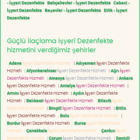
- İşyeri Dezenfekte
Bahçelievler - İşyeri Dezenfekte
Cebeci -
İşyeri Dezenfekte
Beşevler - İşyeri Dezenfekte
Etlik - İşyeri
Dezenfekte
Güçlü İlaçlama İşyeri Dezenfekte
hizmetini verdiğimiz şehirler
|
Adana
İşyeri Dezenfekte Hizmeti
|
Adıyaman
İşyeri Dezenfekte
Hizmeti
|
Afyonkarahisar
İşyeri Dezenfekte Hizmeti
|
Ağrı
İşyeri
Dezenfekte Hizmeti
|
Amasya
İşyeri Dezenfekte Hizmeti
|
Ankara
İşyeri Dezenfekte Hizmeti
|
Antalya
İşyeri Dezenfekte Hizmeti
|
Artvin
İşyeri Dezenfekte Hizmeti
|
Aydın
İşyeri Dezenfekte
Hizmeti
|
Balıkesir
İşyeri Dezenfekte Hizmeti
|
Bilecik
İşyeri
Dezenfekte Hizmeti
|
Bingöl
İşyeri Dezenfekte Hizmeti
|
Bitlis
İşyeri Dezenfekte Hizmeti
|
Bolu
İşyeri Dezenfekte Hizmeti
|
Burdur
İşyeri Dezenfekte Hizmeti
|
Bursa
İşyeri Dezenfekte
Hizmeti
|
Çanakkale
İşyeri Dezenfekte Hizmeti
|
Çankırı
İşyeri
Dezenfekte Hizmeti
|
Çorum
İşyeri Dezenfekte Hizmeti
|
Denizli