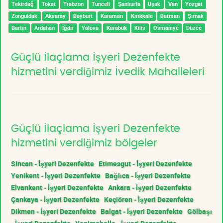
Tekirdağ
Tokat
Trabzon
Tunceli
Şanlıurfa
Uşak
Van
Yozgat
Zonguldak
Aksaray
Bayburt
Karaman
Kırıkkale
Batman
Şırnak
Bartın
Ardahan
Iğdır
Yalova
Karabük
Kilis
Osmaniye
Düzce
Güçlü İlaçlama İşyeri Dezenfekte
hizmetini verdiğimiz İvedik Mahalleleri
Güçlü İlaçlama İşyeri Dezenfekte
hizmetini verdiğimiz bölgeler
Sincan - İşyeri Dezenfekte
Etimesgut - İşyeri Dezenfekte
Yenikent - İşyeri Dezenfekte
Bağlıca - İşyeri Dezenfekte
Elvankent - İşyeri Dezenfekte
Ankara - İşyeri Dezenfekte
Çankaya - İşyeri Dezenfekte
Keçiören - İşyeri Dezenfekte
Dikmen - İşyeri Dezenfekte
Balgat - İşyeri Dezenfekte
Gölbaşı