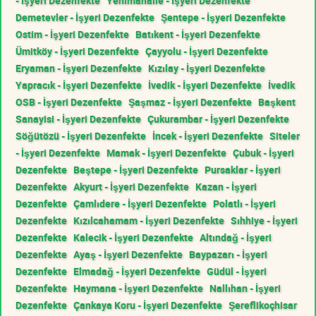
- İşyeri Dezenfekte
Yenimahalle - İşyeri Dezenfekte
Demetevler - İşyeri Dezenfekte
Şentepe - İşyeri Dezenfekte
Ostim - İşyeri Dezenfekte
Batıkent - İşyeri Dezenfekte
Ümitköy - İşyeri Dezenfekte
Çayyolu - İşyeri Dezenfekte
Eryaman - İşyeri Dezenfekte
Kızılay - İşyeri Dezenfekte
Yapracık - İşyeri Dezenfekte
İvedik - İşyeri Dezenfekte
İvedik
OSB - İşyeri Dezenfekte
Şaşmaz - İşyeri Dezenfekte
Başkent
Sanayisi - İşyeri Dezenfekte
Çukurambar - İşyeri Dezenfekte
Söğütözü - İşyeri Dezenfekte
İncek - İşyeri Dezenfekte
Siteler
- İşyeri Dezenfekte
Mamak - İşyeri Dezenfekte
Çubuk - İşyeri
Dezenfekte
Beştepe - İşyeri Dezenfekte
Pursaklar - İşyeri
Dezenfekte
Akyurt - İşyeri Dezenfekte
Kazan - İşyeri
Dezenfekte
Çamlıdere - İşyeri Dezenfekte
Polatlı - İşyeri
Dezenfekte
Kızılcahamam - İşyeri Dezenfekte
Sıhhiye - İşyeri
Dezenfekte
Kalecik - İşyeri Dezenfekte
Altındağ - İşyeri
Dezenfekte
Ayaş - İşyeri Dezenfekte
Baypazarı - İşyeri
Dezenfekte
Elmadağ - İşyeri Dezenfekte
Güdül - İşyeri
Dezenfekte
Haymana - İşyeri Dezenfekte
Nallıhan - İşyeri
Dezenfekte
Çankaya Koru - İşyeri Dezenfekte
Şereflikoçhisar