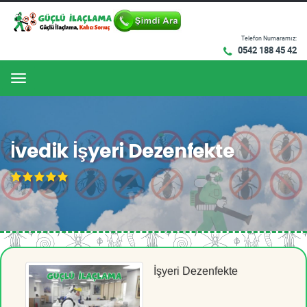
Telefon Numaramız:
0542 188 45 42
Menu
İvedik İşyeri Dezenfekte
İşyeri Dezenfekte