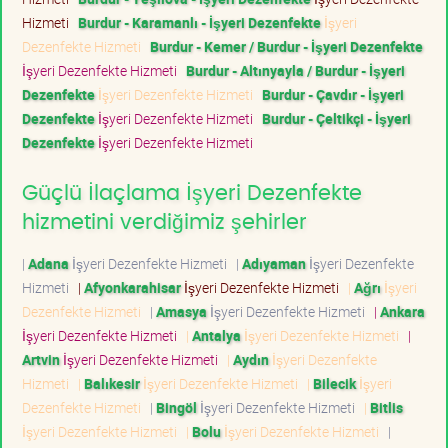
Hizmeti
Burdur - Karamanlı - İşyeri Dezenfekte
İşyeri
Dezenfekte Hizmeti
Burdur - Kemer / Burdur - İşyeri Dezenfekte
İşyeri Dezenfekte Hizmeti
Burdur - Altınyayla / Burdur - İşyeri
Dezenfekte
İşyeri Dezenfekte Hizmeti
Burdur - Çavdır - İşyeri
Dezenfekte
İşyeri Dezenfekte Hizmeti
Burdur - Çeltikçi - İşyeri
Dezenfekte
İşyeri Dezenfekte Hizmeti
Güçlü İlaçlama İşyeri Dezenfekte
hizmetini verdiğimiz şehirler
|
Adana
İşyeri Dezenfekte Hizmeti
|
Adıyaman
İşyeri Dezenfekte
Hizmeti
|
Afyonkarahisar
İşyeri Dezenfekte Hizmeti
|
Ağrı
İşyeri
Dezenfekte Hizmeti
|
Amasya
İşyeri Dezenfekte Hizmeti
|
Ankara
İşyeri Dezenfekte Hizmeti
|
Antalya
İşyeri Dezenfekte Hizmeti
|
Artvin
İşyeri Dezenfekte Hizmeti
|
Aydın
İşyeri Dezenfekte
Hizmeti
|
Balıkesir
İşyeri Dezenfekte Hizmeti
|
Bilecik
İşyeri
Dezenfekte Hizmeti
|
Bingöl
İşyeri Dezenfekte Hizmeti
|
Bitlis
İşyeri Dezenfekte Hizmeti
|
Bolu
İşyeri Dezenfekte Hizmeti
|