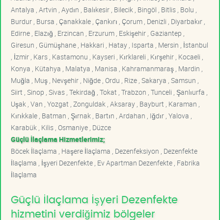
Antalya , Artvin , Aydın , Balıkesir , Bilecik , Bingöl , Bitlis , Bolu ,
Burdur , Bursa , Çanakkale , Çankırı , Çorum , Denizli , Diyarbakır ,
Edirne , Elazığ , Erzincan , Erzurum , Eskişehir , Gaziantep ,
Giresun , Gümüşhane , Hakkari , Hatay , Isparta , Mersin , İstanbul
, İzmir , Kars , Kastamonu , Kayseri , Kırklareli , Kırşehir , Kocaeli ,
Konya , Kütahya , Malatya , Manisa , Kahramanmaraş , Mardin ,
Muğla , Muş , Nevşehir , Niğde , Ordu , Rize , Sakarya , Samsun ,
Siirt , Sinop , Sivas , Tekirdağ , Tokat , Trabzon , Tunceli , Şanlıurfa ,
Uşak , Van , Yozgat , Zonguldak , Aksaray , Bayburt , Karaman ,
Kırıkkale , Batman , Şırnak , Bartın , Ardahan , Iğdır , Yalova ,
Karabük , Kilis , Osmaniye , Düzce
Güçlü İlaçlama Hizmetlerimiz;
Böcek İlaçlama , Haşere İlaçlama , Dezenfeksiyon , Dezenfekte
İlaçlama , İşyeri Dezenfekte , Ev Apartman Dezenfekte , Fabrika
İlaçlama
Güçlü İlaçlama İşyeri Dezenfekte
hizmetini verdiğimiz bölgeler