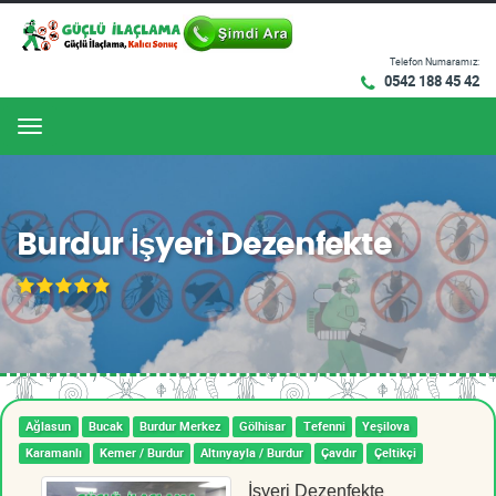
Telefon Numaramız:
0542 188 45 42
Menu
Burdur İşyeri Dezenfekte
Ağlasun
Bucak
Burdur Merkez
Gölhisar
Tefenni
Yeşilova
Karamanlı
Kemer / Burdur
Altınyayla / Burdur
Çavdır
Çeltikçi
İşyeri Dezenfekte