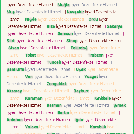
İşyeri Dezenfekte Hizmeti
|
Muğla
İşyeri Dezenfekte Hizmeti
|
Muş
İşyeri Dezenfekte Hizmeti
|
Nevşehir
İşyeri Dezenfekte
Hizmeti
|
Niğde
İşyeri Dezenfekte Hizmeti
|
Ordu
İşyeri
Dezenfekte Hizmeti
|
Rize
İşyeri Dezenfekte Hizmeti
|
Sakarya
İşyeri Dezenfekte Hizmeti
|
Samsun
İşyeri Dezenfekte Hizmeti
|
Siirt
İşyeri Dezenfekte Hizmeti
|
Sinop
İşyeri Dezenfekte Hizmeti
|
Sivas
İşyeri Dezenfekte Hizmeti
|
Tekirdağ
İşyeri Dezenfekte
Hizmeti
|
Tokat
İşyeri Dezenfekte Hizmeti
|
Trabzon
İşyeri
Dezenfekte Hizmeti
|
Tunceli
İşyeri Dezenfekte Hizmeti
|
Şanlıurfa
İşyeri Dezenfekte Hizmeti
|
Uşak
İşyeri Dezenfekte
Hizmeti
|
Van
İşyeri Dezenfekte Hizmeti
|
Yozgat
İşyeri
Dezenfekte Hizmeti
|
Zonguldak
İşyeri Dezenfekte Hizmeti
|
Aksaray
İşyeri Dezenfekte Hizmeti
|
Bayburt
İşyeri Dezenfekte
Hizmeti
|
Karaman
İşyeri Dezenfekte Hizmeti
|
Kırıkkale
İşyeri
Dezenfekte Hizmeti
|
Batman
İşyeri Dezenfekte Hizmeti
|
Şırnak
İşyeri Dezenfekte Hizmeti
|
Bartın
İşyeri Dezenfekte Hizmeti
|
Ardahan
İşyeri Dezenfekte Hizmeti
|
Iğdır
İşyeri Dezenfekte
Hizmeti
|
Yalova
İşyeri Dezenfekte Hizmeti
|
Karabük
İşyeri
Dezenfekte Hizmeti
|
Kilis
İşyeri Dezenfekte Hizmeti
|
Osmaniye