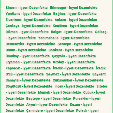
Sincan - İşyeri Dezenfekte
Etimesgut - İşyeri Dezenfekte
Yenikent - İşyeri Dezenfekte
Bağlıca - İşyeri Dezenfekte
Elvankent - İşyeri Dezenfekte
Ankara - İşyeri Dezenfekte
Çankaya - İşyeri Dezenfekte
Keçiören - İşyeri Dezenfekte
Dikmen - İşyeri Dezenfekte
Balgat - İşyeri Dezenfekte
Gölbaşı
- İşyeri Dezenfekte
Yenimahalle - İşyeri Dezenfekte
Demetevler - İşyeri Dezenfekte
Şentepe - İşyeri Dezenfekte
Ostim - İşyeri Dezenfekte
Batıkent - İşyeri Dezenfekte
Ümitköy - İşyeri Dezenfekte
Çayyolu - İşyeri Dezenfekte
Eryaman - İşyeri Dezenfekte
Kızılay - İşyeri Dezenfekte
Yapracık - İşyeri Dezenfekte
İvedik - İşyeri Dezenfekte
İvedik
OSB - İşyeri Dezenfekte
Şaşmaz - İşyeri Dezenfekte
Başkent
Sanayisi - İşyeri Dezenfekte
Çukurambar - İşyeri Dezenfekte
Söğütözü - İşyeri Dezenfekte
İncek - İşyeri Dezenfekte
Siteler
- İşyeri Dezenfekte
Mamak - İşyeri Dezenfekte
Çubuk - İşyeri
Dezenfekte
Beştepe - İşyeri Dezenfekte
Pursaklar - İşyeri
Dezenfekte
Akyurt - İşyeri Dezenfekte
Kazan - İşyeri
Dezenfekte
Çamlıdere - İşyeri Dezenfekte
Polatlı - İşyeri