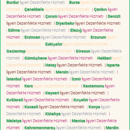
Burdur
İşyeri Dezenfekte Hizmeti
|
Bursa
İşyeri Dezenfekte
Hizmeti
|
Çanakkale
İşyeri Dezenfekte Hizmeti
|
Çankırı
İşyeri
Dezenfekte Hizmeti
|
Çorum
İşyeri Dezenfekte Hizmeti
|
Denizli
İşyeri Dezenfekte Hizmeti
|
Diyarbakır
İşyeri Dezenfekte Hizmeti
|
Edirne
İşyeri Dezenfekte Hizmeti
|
Elazığ
İşyeri Dezenfekte
Hizmeti
|
Erzincan
İşyeri Dezenfekte Hizmeti
|
Erzurum
İşyeri
Dezenfekte Hizmeti
|
Eskişehir
İşyeri Dezenfekte Hizmeti
|
Gaziantep
İşyeri Dezenfekte Hizmeti
|
Giresun
İşyeri Dezenfekte
Hizmeti
|
Gümüşhane
İşyeri Dezenfekte Hizmeti
|
Hakkari
İşyeri
Dezenfekte Hizmeti
|
Hatay
İşyeri Dezenfekte Hizmeti
|
Isparta
İşyeri Dezenfekte Hizmeti
|
Mersin
İşyeri Dezenfekte Hizmeti
|
İstanbul
İşyeri Dezenfekte Hizmeti
|
İzmir
İşyeri Dezenfekte
Hizmeti
|
Kars
İşyeri Dezenfekte Hizmeti
|
Kastamonu
İşyeri
Dezenfekte Hizmeti
|
Kayseri
İşyeri Dezenfekte Hizmeti
|
Kırklareli
İşyeri Dezenfekte Hizmeti
|
Kırşehir
İşyeri Dezenfekte
Hizmeti
|
Kocaeli
İşyeri Dezenfekte Hizmeti
|
Konya
İşyeri
Dezenfekte Hizmeti
|
Kütahya
İşyeri Dezenfekte Hizmeti
|
Malatya
İşyeri Dezenfekte Hizmeti
|
Manisa
İşyeri Dezenfekte
Hizmeti
|
Kahramanmaraş
İşyeri Dezenfekte Hizmeti
|
Mardin