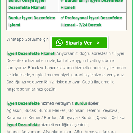
Burdur Onaylı İşyeri
✅ Burdur En İyi İşyeri Dezenfekte
Dezenfekte Hizmeti
Hizmeti
Burdur İşyeri Dezenfekte
✅ Profesyonel İşyeri Dezenfekte
İşlemi
Hizmeti - 7/24 Destek
Whatapp Görüşme için
İşyeri Dezenfekte Hizmeti
Arıyorsanız, doğru adrestesiniz! İşyeri
Dezenfekte hizmetlerimizle, kaliteli ve uygun fiyatlı çözümler
sunuyoruz. Böcek ve haşere ilaçlama hizmetlerinde en iyi ekipman
ve tekniklerle, müşteri memnuniyeti garantisiyle hizmet veriyoruz.
Sağlığınızı ve güvenliğinizi riske atmayın, Güçlü İlaçlama ile
haşere sorunlarınızı çözün!
İşyeri Dezenfekte
hizmeti verdiğimiz
Burdur
ilçeleri;
Ağlasun , Bucak , Burdur Merkez , Gölhisar , Tefenni , Yeşilova ,
Karamanlı , Kemer / Burdur , Altınyayla / Burdur , Çavdır , Çeltikçi
İşyeri Dezenfekte
hizmeti verdiğimiz şehirler;
Adana , Adıyaman , Afyonkarahisar , Ağrı , Amasya , Ankara ,