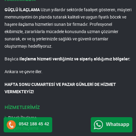
GÜÇLÜ İLAÇLAMA
Uzun yıllardır sektörde faaliyet gösteren, müşteri
memnuniyetini ön planda tutarak kaliteli ve uygun fiyatlı böcek ve
haşere ilaçlama hizmetleri sunan bir firmadır. Profesyonel
ekibimizle, zararlılarla mücadele konusunda uzman çözümler
sunarak, ev ve iş yerlerinizde sağlıklı ve güvenli ortamlar
oluşturmayı hedefliyoruz.
Başlıca
ilaçlama hizmeti verdiğimiz ve sipariş aldığımız bölgeler:
Ankara ve çevre iller.
HAFTA SONU CUMARTESİ VE PAZAR GÜNLERİ DE HİZMET
VERMEKTEYİZ!
HİZMETLERİMİZ
Böcek İlaçlama
0542 188 45 42
Whatsapp
Haşere İlaçlama