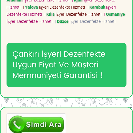
Hizmeti
|
Yalova
İşyeri Dezenfekte Hizmeti
|
Karabük
İşyeri
Dezenfekte Hizmeti
|
Kilis
İşyeri Dezenfekte Hizmeti
|
Osmaniye
İşyeri Dezenfekte Hizmeti
|
Düzce
İşyeri Dezenfekte Hizmeti
Çankırı İşyeri Dezenfekte
Uygun Fiyat Ve Müşteri
Memnuniyeti Garantisi !