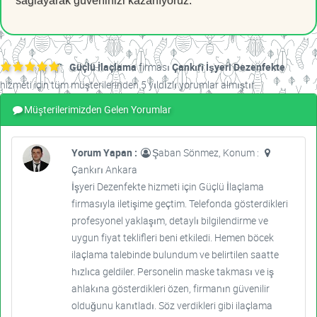
sağlayarak güveninizi kazanıyoruz.
Güçlü İlaçlama
firması
Çankırı İşyeri Dezenfekte
hizmeti için tüm müşterilerinden 5 yıldızlı yorumlar almıştır.
Müşterilerimizden Gelen Yorumlar
Yorum Yapan :
Şaban Sönmez, Konum :
Çankırı Ankara
İşyeri Dezenfekte hizmeti için Güçlü İlaçlama
firmasıyla iletişime geçtim. Telefonda gösterdikleri
profesyonel yaklaşım, detaylı bilgilendirme ve
uygun fiyat teklifleri beni etkiledi. Hemen böcek
ilaçlama talebinde bulundum ve belirtilen saatte
hızlıca geldiler. Personelin maske takması ve iş
ahlakına gösterdikleri özen, firmanın güvenilir
olduğunu kanıtladı. Söz verdikleri gibi ilaçlama