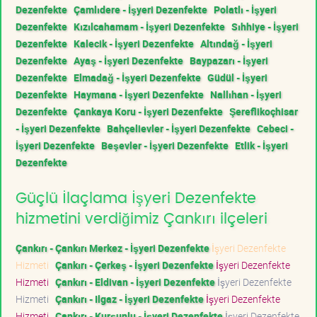
Dezenfekte
Çamlıdere - İşyeri Dezenfekte
Polatlı - İşyeri
Dezenfekte
Kızılcahamam - İşyeri Dezenfekte
Sıhhiye - İşyeri
Dezenfekte
Kalecik - İşyeri Dezenfekte
Altındağ - İşyeri
Dezenfekte
Ayaş - İşyeri Dezenfekte
Baypazarı - İşyeri
Dezenfekte
Elmadağ - İşyeri Dezenfekte
Güdül - İşyeri
Dezenfekte
Haymana - İşyeri Dezenfekte
Nallıhan - İşyeri
Dezenfekte
Çankaya Koru - İşyeri Dezenfekte
Şereflikoçhisar
- İşyeri Dezenfekte
Bahçelievler - İşyeri Dezenfekte
Cebeci -
İşyeri Dezenfekte
Beşevler - İşyeri Dezenfekte
Etlik - İşyeri
Dezenfekte
Güçlü İlaçlama İşyeri Dezenfekte
hizmetini verdiğimiz Çankırı ilçeleri
Çankırı - Çankırı Merkez - İşyeri Dezenfekte
İşyeri Dezenfekte
Hizmeti
Çankırı - Çerkeş - İşyeri Dezenfekte
İşyeri Dezenfekte
Hizmeti
Çankırı - Eldivan - İşyeri Dezenfekte
İşyeri Dezenfekte
Hizmeti
Çankırı - Ilgaz - İşyeri Dezenfekte
İşyeri Dezenfekte
Hizmeti
Çankırı - Kurşunlu - İşyeri Dezenfekte
İşyeri Dezenfekte