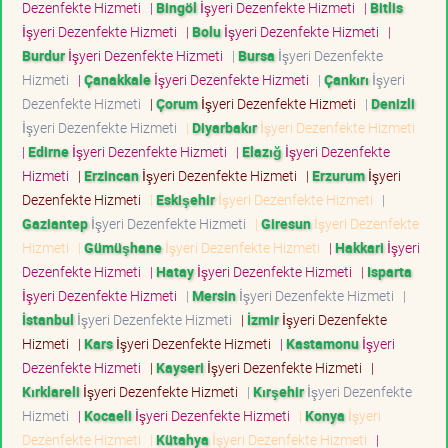
Dezenfekte Hizmeti
|
Bingöl
İşyeri Dezenfekte Hizmeti
|
Bitlis
İşyeri Dezenfekte Hizmeti
|
Bolu
İşyeri Dezenfekte Hizmeti
|
Burdur
İşyeri Dezenfekte Hizmeti
|
Bursa
İşyeri Dezenfekte
Hizmeti
|
Çanakkale
İşyeri Dezenfekte Hizmeti
|
Çankırı
İşyeri
Dezenfekte Hizmeti
|
Çorum
İşyeri Dezenfekte Hizmeti
|
Denizli
İşyeri Dezenfekte Hizmeti
|
Diyarbakır
İşyeri Dezenfekte Hizmeti
|
Edirne
İşyeri Dezenfekte Hizmeti
|
Elazığ
İşyeri Dezenfekte
Hizmeti
|
Erzincan
İşyeri Dezenfekte Hizmeti
|
Erzurum
İşyeri
Dezenfekte Hizmeti
|
Eskişehir
İşyeri Dezenfekte Hizmeti
|
Gaziantep
İşyeri Dezenfekte Hizmeti
|
Giresun
İşyeri Dezenfekte
Hizmeti
|
Gümüşhane
İşyeri Dezenfekte Hizmeti
|
Hakkari
İşyeri
Dezenfekte Hizmeti
|
Hatay
İşyeri Dezenfekte Hizmeti
|
Isparta
İşyeri Dezenfekte Hizmeti
|
Mersin
İşyeri Dezenfekte Hizmeti
|
İstanbul
İşyeri Dezenfekte Hizmeti
|
İzmir
İşyeri Dezenfekte
Hizmeti
|
Kars
İşyeri Dezenfekte Hizmeti
|
Kastamonu
İşyeri
Dezenfekte Hizmeti
|
Kayseri
İşyeri Dezenfekte Hizmeti
|
Kırklareli
İşyeri Dezenfekte Hizmeti
|
Kırşehir
İşyeri Dezenfekte
Hizmeti
|
Kocaeli
İşyeri Dezenfekte Hizmeti
|
Konya
İşyeri
Dezenfekte Hizmeti
|
Kütahya
İşyeri Dezenfekte Hizmeti
|