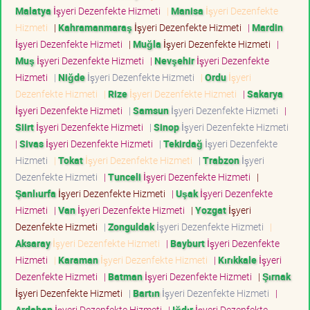
Malatya
İşyeri Dezenfekte Hizmeti
|
Manisa
İşyeri Dezenfekte
Hizmeti
|
Kahramanmaraş
İşyeri Dezenfekte Hizmeti
|
Mardin
İşyeri Dezenfekte Hizmeti
|
Muğla
İşyeri Dezenfekte Hizmeti
|
Muş
İşyeri Dezenfekte Hizmeti
|
Nevşehir
İşyeri Dezenfekte
Hizmeti
|
Niğde
İşyeri Dezenfekte Hizmeti
|
Ordu
İşyeri
Dezenfekte Hizmeti
|
Rize
İşyeri Dezenfekte Hizmeti
|
Sakarya
İşyeri Dezenfekte Hizmeti
|
Samsun
İşyeri Dezenfekte Hizmeti
|
Siirt
İşyeri Dezenfekte Hizmeti
|
Sinop
İşyeri Dezenfekte Hizmeti
|
Sivas
İşyeri Dezenfekte Hizmeti
|
Tekirdağ
İşyeri Dezenfekte
Hizmeti
|
Tokat
İşyeri Dezenfekte Hizmeti
|
Trabzon
İşyeri
Dezenfekte Hizmeti
|
Tunceli
İşyeri Dezenfekte Hizmeti
|
Şanlıurfa
İşyeri Dezenfekte Hizmeti
|
Uşak
İşyeri Dezenfekte
Hizmeti
|
Van
İşyeri Dezenfekte Hizmeti
|
Yozgat
İşyeri
Dezenfekte Hizmeti
|
Zonguldak
İşyeri Dezenfekte Hizmeti
|
Aksaray
İşyeri Dezenfekte Hizmeti
|
Bayburt
İşyeri Dezenfekte
Hizmeti
|
Karaman
İşyeri Dezenfekte Hizmeti
|
Kırıkkale
İşyeri
Dezenfekte Hizmeti
|
Batman
İşyeri Dezenfekte Hizmeti
|
Şırnak
İşyeri Dezenfekte Hizmeti
|
Bartın
İşyeri Dezenfekte Hizmeti
|
Ardahan
İşyeri Dezenfekte Hizmeti
|
Iğdır
İşyeri Dezenfekte