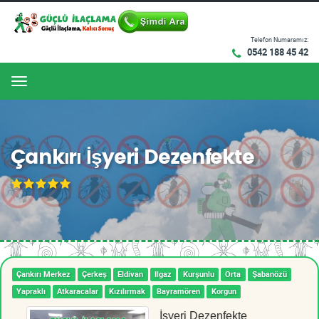
Telefon Numaramız:
0542 188 45 42
Menu
Çankırı İşyeri Dezenfekte
Çankırı Merkez
Çerkeş
Eldivan
Ilgaz
Kurşunlu
Orta
Şabanözü
Yapraklı
Atkaracalar
Kızılırmak
Bayramören
Korgun
İşyeri Dezenfekte