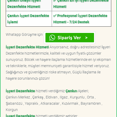
Çankırı Onaylı İşyeri
✅ Çankırı En İyi İşyeri Dezenfekte
Dezenfekte Hizmeti
Hizmeti
Çankırı İşyeri Dezenfekte
✅ Profesyonel İşyeri Dezenfekte
İşlemi
Hizmeti - 7/24 Destek
Whatapp Görüşme için
İşyeri Dezenfekte Hizmeti
Arıyorsanız, doğru adrestesiniz! İşyeri
Dezenfekte hizmetlerimizle, kaliteli ve uygun fiyatlı çözümler
sunuyoruz. Böcek ve haşere ilaçlama hizmetlerinde en iyi ekipman
ve tekniklerle, müşteri memnuniyeti garantisiyle hizmet veriyoruz.
Sağlığınızı ve güvenliğinizi riske atmayın, Güçlü İlaçlama ile
haşere sorunlarınızı çözün!
İşyeri Dezenfekte
hizmeti verdiğimiz
Çankırı
ilçeleri;
Çankırı Merkez , Çerkeş , Eldivan , Ilgaz , Kurşunlu , Orta ,
Şabanözü , Yapraklı , Atkaracalar , Kızılırmak , Bayramören ,
Korgun
İşyeri Dezenfekte
hizmeti verdiğimiz şehirler;