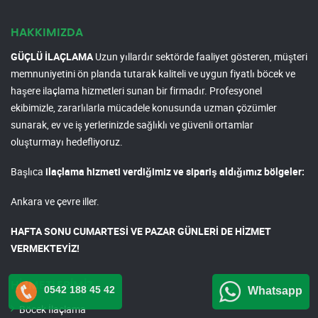
HAKKIMIZDA
GÜÇLÜ İLAÇLAMA
Uzun yıllardır sektörde faaliyet gösteren, müşteri
memnuniyetini ön planda tutarak kaliteli ve uygun fiyatlı böcek ve
haşere ilaçlama hizmetleri sunan bir firmadır. Profesyonel
ekibimizle, zararlılarla mücadele konusunda uzman çözümler
sunarak, ev ve iş yerlerinizde sağlıklı ve güvenli ortamlar
oluşturmayı hedefliyoruz.
Başlıca
ilaçlama hizmeti verdiğimiz ve sipariş aldığımız bölgeler:
Ankara ve çevre iller.
HAFTA SONU CUMARTESİ VE PAZAR GÜNLERİ DE HİZMET
VERMEKTEYİZ!
HİZMETLERİMİZ
0542 188 45 42
Whatsapp
Böcek İlaçlama