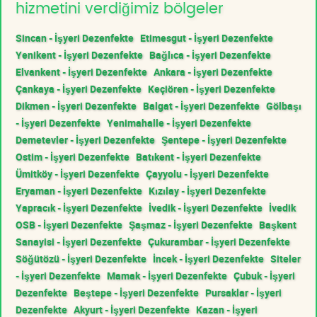
hizmetini verdiğimiz bölgeler
Sincan - İşyeri Dezenfekte
Etimesgut - İşyeri Dezenfekte
Yenikent - İşyeri Dezenfekte
Bağlıca - İşyeri Dezenfekte
Elvankent - İşyeri Dezenfekte
Ankara - İşyeri Dezenfekte
Çankaya - İşyeri Dezenfekte
Keçiören - İşyeri Dezenfekte
Dikmen - İşyeri Dezenfekte
Balgat - İşyeri Dezenfekte
Gölbaşı
- İşyeri Dezenfekte
Yenimahalle - İşyeri Dezenfekte
Demetevler - İşyeri Dezenfekte
Şentepe - İşyeri Dezenfekte
Ostim - İşyeri Dezenfekte
Batıkent - İşyeri Dezenfekte
Ümitköy - İşyeri Dezenfekte
Çayyolu - İşyeri Dezenfekte
Eryaman - İşyeri Dezenfekte
Kızılay - İşyeri Dezenfekte
Yapracık - İşyeri Dezenfekte
İvedik - İşyeri Dezenfekte
İvedik
OSB - İşyeri Dezenfekte
Şaşmaz - İşyeri Dezenfekte
Başkent
Sanayisi - İşyeri Dezenfekte
Çukurambar - İşyeri Dezenfekte
Söğütözü - İşyeri Dezenfekte
İncek - İşyeri Dezenfekte
Siteler
- İşyeri Dezenfekte
Mamak - İşyeri Dezenfekte
Çubuk - İşyeri
Dezenfekte
Beştepe - İşyeri Dezenfekte
Pursaklar - İşyeri
Dezenfekte
Akyurt - İşyeri Dezenfekte
Kazan - İşyeri