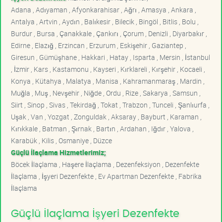
Adana , Adıyaman , Afyonkarahisar , Ağrı , Amasya , Ankara ,
Antalya , Artvin , Aydın , Balıkesir , Bilecik , Bingöl , Bitlis , Bolu ,
Burdur , Bursa , Çanakkale , Çankırı , Çorum , Denizli , Diyarbakır ,
Edirne , Elazığ , Erzincan , Erzurum , Eskişehir , Gaziantep ,
Giresun , Gümüşhane , Hakkari , Hatay , Isparta , Mersin , İstanbul
, İzmir , Kars , Kastamonu , Kayseri , Kırklareli , Kırşehir , Kocaeli ,
Konya , Kütahya , Malatya , Manisa , Kahramanmaraş , Mardin ,
Muğla , Muş , Nevşehir , Niğde , Ordu , Rize , Sakarya , Samsun ,
Siirt , Sinop , Sivas , Tekirdağ , Tokat , Trabzon , Tunceli , Şanlıurfa ,
Uşak , Van , Yozgat , Zonguldak , Aksaray , Bayburt , Karaman ,
Kırıkkale , Batman , Şırnak , Bartın , Ardahan , Iğdır , Yalova ,
Karabük , Kilis , Osmaniye , Düzce
Güçlü İlaçlama Hizmetlerimiz;
Böcek İlaçlama , Haşere İlaçlama , Dezenfeksiyon , Dezenfekte
İlaçlama , İşyeri Dezenfekte , Ev Apartman Dezenfekte , Fabrika
İlaçlama
Güçlü İlaçlama İşyeri Dezenfekte