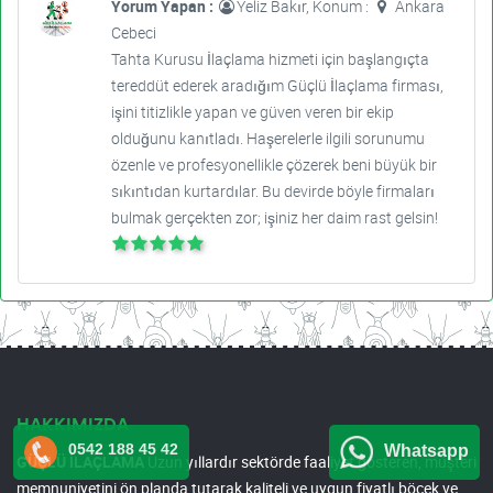
Yorum Yapan :
Yeliz Bakır, Konum :
Ankara
Cebeci
Tahta Kurusu İlaçlama hizmeti için başlangıçta
tereddüt ederek aradığım Güçlü İlaçlama firması,
işini titizlikle yapan ve güven veren bir ekip
olduğunu kanıtladı. Haşerelerle ilgili sorunumu
özenle ve profesyonellikle çözerek beni büyük bir
sıkıntıdan kurtardılar. Bu devirde böyle firmaları
bulmak gerçekten zor; işiniz her daim rast gelsin!
HAKKIMIZDA
0542 188 45 42
Whatsapp
GÜÇLÜ İLAÇLAMA
Uzun yıllardır sektörde faaliyet gösteren, müşteri
memnuniyetini ön planda tutarak kaliteli ve uygun fiyatlı böcek ve