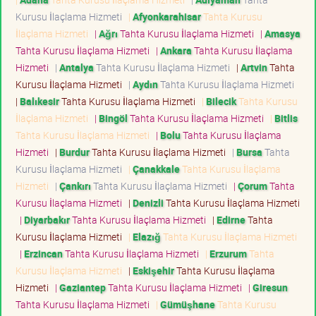
Kurusu İlaçlama Hizmeti
|
Afyonkarahisar
Tahta Kurusu
İlaçlama Hizmeti
|
Ağrı
Tahta Kurusu İlaçlama Hizmeti
|
Amasya
Tahta Kurusu İlaçlama Hizmeti
|
Ankara
Tahta Kurusu İlaçlama
Hizmeti
|
Antalya
Tahta Kurusu İlaçlama Hizmeti
|
Artvin
Tahta
Kurusu İlaçlama Hizmeti
|
Aydın
Tahta Kurusu İlaçlama Hizmeti
|
Balıkesir
Tahta Kurusu İlaçlama Hizmeti
|
Bilecik
Tahta Kurusu
İlaçlama Hizmeti
|
Bingöl
Tahta Kurusu İlaçlama Hizmeti
|
Bitlis
Tahta Kurusu İlaçlama Hizmeti
|
Bolu
Tahta Kurusu İlaçlama
Hizmeti
|
Burdur
Tahta Kurusu İlaçlama Hizmeti
|
Bursa
Tahta
Kurusu İlaçlama Hizmeti
|
Çanakkale
Tahta Kurusu İlaçlama
Hizmeti
|
Çankırı
Tahta Kurusu İlaçlama Hizmeti
|
Çorum
Tahta
Kurusu İlaçlama Hizmeti
|
Denizli
Tahta Kurusu İlaçlama Hizmeti
|
Diyarbakır
Tahta Kurusu İlaçlama Hizmeti
|
Edirne
Tahta
Kurusu İlaçlama Hizmeti
|
Elazığ
Tahta Kurusu İlaçlama Hizmeti
|
Erzincan
Tahta Kurusu İlaçlama Hizmeti
|
Erzurum
Tahta
Kurusu İlaçlama Hizmeti
|
Eskişehir
Tahta Kurusu İlaçlama
Hizmeti
|
Gaziantep
Tahta Kurusu İlaçlama Hizmeti
|
Giresun
Tahta Kurusu İlaçlama Hizmeti
|
Gümüşhane
Tahta Kurusu