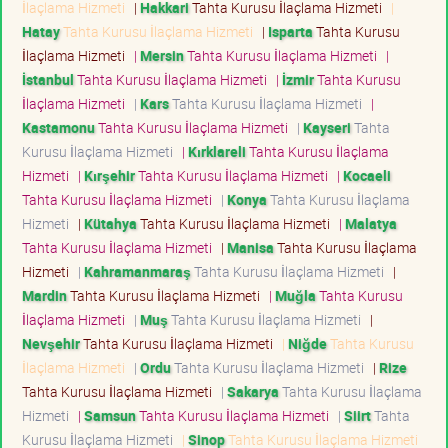
İlaçlama Hizmeti
|
Hakkari
Tahta Kurusu İlaçlama Hizmeti
|
Hatay
Tahta Kurusu İlaçlama Hizmeti
|
Isparta
Tahta Kurusu
İlaçlama Hizmeti
|
Mersin
Tahta Kurusu İlaçlama Hizmeti
|
İstanbul
Tahta Kurusu İlaçlama Hizmeti
|
İzmir
Tahta Kurusu
İlaçlama Hizmeti
|
Kars
Tahta Kurusu İlaçlama Hizmeti
|
Kastamonu
Tahta Kurusu İlaçlama Hizmeti
|
Kayseri
Tahta
Kurusu İlaçlama Hizmeti
|
Kırklareli
Tahta Kurusu İlaçlama
Hizmeti
|
Kırşehir
Tahta Kurusu İlaçlama Hizmeti
|
Kocaeli
Tahta Kurusu İlaçlama Hizmeti
|
Konya
Tahta Kurusu İlaçlama
Hizmeti
|
Kütahya
Tahta Kurusu İlaçlama Hizmeti
|
Malatya
Tahta Kurusu İlaçlama Hizmeti
|
Manisa
Tahta Kurusu İlaçlama
Hizmeti
|
Kahramanmaraş
Tahta Kurusu İlaçlama Hizmeti
|
Mardin
Tahta Kurusu İlaçlama Hizmeti
|
Muğla
Tahta Kurusu
İlaçlama Hizmeti
|
Muş
Tahta Kurusu İlaçlama Hizmeti
|
Nevşehir
Tahta Kurusu İlaçlama Hizmeti
|
Niğde
Tahta Kurusu
İlaçlama Hizmeti
|
Ordu
Tahta Kurusu İlaçlama Hizmeti
|
Rize
Tahta Kurusu İlaçlama Hizmeti
|
Sakarya
Tahta Kurusu İlaçlama
Hizmeti
|
Samsun
Tahta Kurusu İlaçlama Hizmeti
|
Siirt
Tahta
Kurusu İlaçlama Hizmeti
|
Sinop
Tahta Kurusu İlaçlama Hizmeti