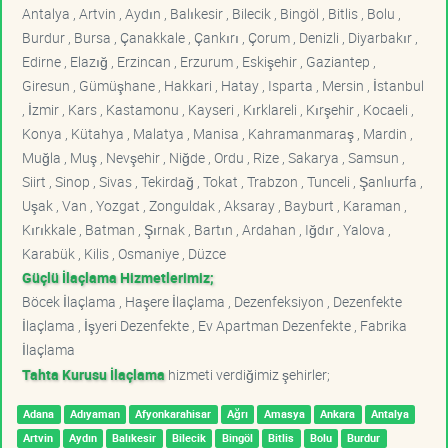
Antalya , Artvin , Aydın , Balıkesir , Bilecik , Bingöl , Bitlis , Bolu ,
Burdur , Bursa , Çanakkale , Çankırı , Çorum , Denizli , Diyarbakır ,
Edirne , Elazığ , Erzincan , Erzurum , Eskişehir , Gaziantep ,
Giresun , Gümüşhane , Hakkari , Hatay , Isparta , Mersin , İstanbul
, İzmir , Kars , Kastamonu , Kayseri , Kırklareli , Kırşehir , Kocaeli ,
Konya , Kütahya , Malatya , Manisa , Kahramanmaraş , Mardin ,
Muğla , Muş , Nevşehir , Niğde , Ordu , Rize , Sakarya , Samsun ,
Siirt , Sinop , Sivas , Tekirdağ , Tokat , Trabzon , Tunceli , Şanlıurfa ,
Uşak , Van , Yozgat , Zonguldak , Aksaray , Bayburt , Karaman ,
Kırıkkale , Batman , Şırnak , Bartın , Ardahan , Iğdır , Yalova ,
Karabük , Kilis , Osmaniye , Düzce
Güçlü İlaçlama Hizmetlerimiz;
Böcek İlaçlama , Haşere İlaçlama , Dezenfeksiyon , Dezenfekte
İlaçlama , İşyeri Dezenfekte , Ev Apartman Dezenfekte , Fabrika
İlaçlama
Tahta Kurusu İlaçlama
hizmeti verdiğimiz şehirler;
Adana
Adıyaman
Afyonkarahisar
Ağrı
Amasya
Ankara
Antalya
Artvin
Aydın
Balıkesir
Bilecik
Bingöl
Bitlis
Bolu
Burdur