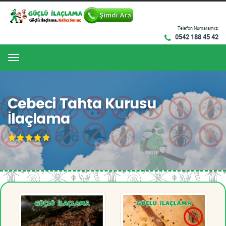
Telefon Numaramız:
0542 188 45 42
Menu
Cebeci Tahta Kurusu
İlaçlama