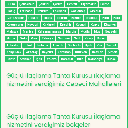
Bursa
Çanakkale
Çankırı
Çorum
Denizli
Diyarbakır
Edirne
Elazığ
Erzincan
Erzurum
Eskişehir
Gaziantep
Giresun
Gümüşhane
Hakkari
Hatay
Isparta
Mersin
İstanbul
İzmir
Kars
Kastamonu
Kayseri
Kırklareli
Kırşehir
Kocaeli
Konya
Kütahya
Malatya
Manisa
Kahramanmaraş
Mardin
Muğla
Muş
Nevşehir
Niğde
Ordu
Rize
Sakarya
Samsun
Siirt
Sinop
Sivas
Tekirdağ
Tokat
Trabzon
Tunceli
Şanlıurfa
Uşak
Van
Yozgat
Zonguldak
Aksaray
Bayburt
Karaman
Kırıkkale
Batman
Şırnak
Bartın
Ardahan
Iğdır
Yalova
Karabük
Kilis
Osmaniye
Düzce
Güçlü İlaçlama Tahta Kurusu İlaçlama
hizmetini verdiğimiz Cebeci Mahalleleri
Güçlü İlaçlama Tahta Kurusu İlaçlama
hizmetini verdiğimiz bölgeler