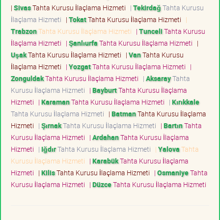
|
Sivas
Tahta Kurusu İlaçlama Hizmeti
|
Tekirdağ
Tahta Kurusu
İlaçlama Hizmeti
|
Tokat
Tahta Kurusu İlaçlama Hizmeti
|
Trabzon
Tahta Kurusu İlaçlama Hizmeti
|
Tunceli
Tahta Kurusu
İlaçlama Hizmeti
|
Şanlıurfa
Tahta Kurusu İlaçlama Hizmeti
|
Uşak
Tahta Kurusu İlaçlama Hizmeti
|
Van
Tahta Kurusu
İlaçlama Hizmeti
|
Yozgat
Tahta Kurusu İlaçlama Hizmeti
|
Zonguldak
Tahta Kurusu İlaçlama Hizmeti
|
Aksaray
Tahta
Kurusu İlaçlama Hizmeti
|
Bayburt
Tahta Kurusu İlaçlama
Hizmeti
|
Karaman
Tahta Kurusu İlaçlama Hizmeti
|
Kırıkkale
Tahta Kurusu İlaçlama Hizmeti
|
Batman
Tahta Kurusu İlaçlama
Hizmeti
|
Şırnak
Tahta Kurusu İlaçlama Hizmeti
|
Bartın
Tahta
Kurusu İlaçlama Hizmeti
|
Ardahan
Tahta Kurusu İlaçlama
Hizmeti
|
Iğdır
Tahta Kurusu İlaçlama Hizmeti
|
Yalova
Tahta
Kurusu İlaçlama Hizmeti
|
Karabük
Tahta Kurusu İlaçlama
Hizmeti
|
Kilis
Tahta Kurusu İlaçlama Hizmeti
|
Osmaniye
Tahta
Kurusu İlaçlama Hizmeti
|
Düzce
Tahta Kurusu İlaçlama Hizmeti