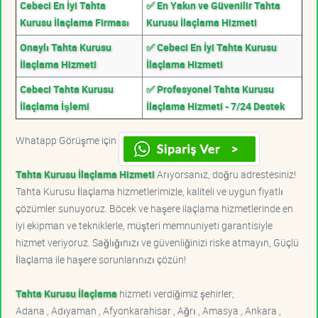
Cebeci En İyi Tahta
✅ En Yakın ve Güvenilir Tahta
Kurusu İlaçlama Firması
Kurusu İlaçlama Hizmeti
Onaylı Tahta Kurusu
✅ Cebeci En İyi Tahta Kurusu
İlaçlama Hizmeti
İlaçlama Hizmeti
Cebeci Tahta Kurusu
✅ Profesyonel Tahta Kurusu
İlaçlama İşlemi
İlaçlama Hizmeti - 7/24 Destek
Whatapp Görüşme için
Tahta Kurusu İlaçlama Hizmeti
Arıyorsanız, doğru adrestesiniz!
Tahta Kurusu İlaçlama hizmetlerimizle, kaliteli ve uygun fiyatlı
çözümler sunuyoruz. Böcek ve haşere ilaçlama hizmetlerinde en
iyi ekipman ve tekniklerle, müşteri memnuniyeti garantisiyle
hizmet veriyoruz. Sağlığınızı ve güvenliğinizi riske atmayın, Güçlü
İlaçlama ile haşere sorunlarınızı çözün!
Tahta Kurusu İlaçlama
hizmeti verdiğimiz şehirler;
Adana , Adıyaman , Afyonkarahisar , Ağrı , Amasya , Ankara ,