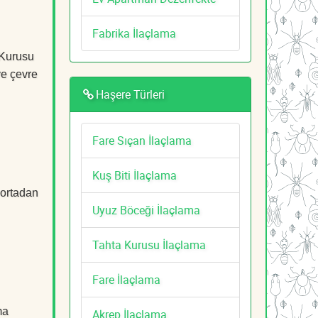
Fabrika İlaçlama
 Kurusu
ve çevre
Haşere Türleri
Fare Sıçan İlaçlama
Kuş Biti İlaçlama
 ortadan
Uyuz Böceği İlaçlama
Tahta Kurusu İlaçlama
Fare İlaçlama
ma
Akrep İlaçlama