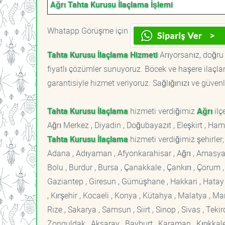
Ağrı Tahta Kurusu İlaçlama İşlemi
Whatapp Görüşme için
Tahta Kurusu İlaçlama Hizmeti
Arıyorsanız, doğru 
fiyatlı çözümler sunuyoruz. Böcek ve haşere ilaçl
garantisiyle hizmet veriyoruz. Sağlığınızı ve güvenl
Tahta Kurusu İlaçlama
hizmeti verdiğimiz
Ağrı
ilçe
Ağrı Merkez , Diyadin , Doğubayazıt , Eleşkirt , Ham
Tahta Kurusu İlaçlama
hizmeti verdiğimiz şehirler;
Adana , Adıyaman , Afyonkarahisar , Ağrı , Amasya , An
Bolu , Burdur , Bursa , Çanakkale , Çankırı , Çorum , D
Gaziantep , Giresun , Gümüşhane , Hakkari , Hatay , I
, Kırşehir , Kocaeli , Konya , Kütahya , Malatya , 
Rize , Sakarya , Samsun , Siirt , Sinop , Sivas , Teki
Zonguldak , Aksaray , Bayburt , Karaman , Kırıkkale ,