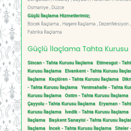
Osmaniye , Düzce
Güçlü İlaçlama Hizmetlerimiz;
Böcek İlaçlama , Haşere İlaçlama , Dezenfeksiyon ,
Fabrika İlaçlama
Güçlü İlaçlama Tahta Kurusu İ
Sincan - Tahta Kurusu İlaçlama
Etimesgut - Tah
Kurusu İlaçlama
Elvankent - Tahta Kurusu İlaçl
İlaçlama
Keçiören - Tahta Kurusu İlaçlama
Dik
- Tahta Kurusu İlaçlama
Yenimahalle - Tahta Ku
Kurusu İlaçlama
Ostim - Tahta Kurusu İlaçlama
Çayyolu - Tahta Kurusu İlaçlama
Eryaman - Taht
Kurusu İlaçlama
İvedik - Tahta Kurusu İlaçlama
İlaçlama
Başkent Sanayisi - Tahta Kurusu İlaçl
İlaçlama
İncek - Tahta Kurusu İlaçlama
Siteler