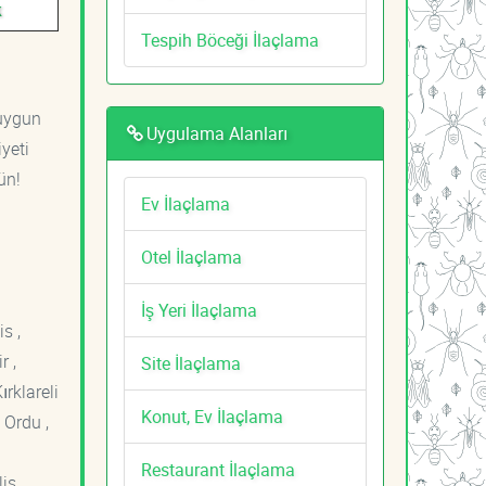
k
Tespih Böceği İlaçlama
 uygun
Uygulama Alanları
yeti
ün!
Ev İlaçlama
Otel İlaçlama
İş Yeri İlaçlama
s ,
r ,
Site İlaçlama
ırklareli
Konut, Ev İlaçlama
 Ordu ,
Restaurant İlaçlama
is ,