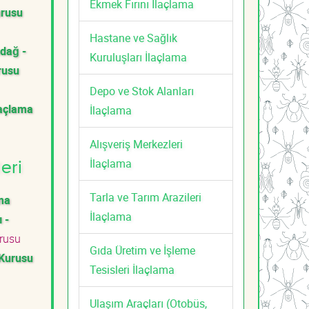
Ekmek Fırını İlaçlama
urusu
Hastane ve Sağlık
ndağ -
Kuruluşları İlaçlama
rusu
Depo ve Stok Alanları
laçlama
İlaçlama
Alışveriş Merkezleri
İlaçlama
eri
Tarla ve Tarım Arazileri
ama
İlaçlama
 -
rusu
Gıda Üretim ve İşleme
 Kurusu
Tesisleri İlaçlama
Ulaşım Araçları (Otobüs,