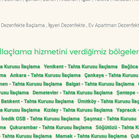
 Dezenfekte İlaçlama , İşyeri Dezenfekte , Ev Apartman Dezenfekt
laçlama hizmetini verdiğimiz bölgeler
ta Kurusu İlaçlama
Yenikent - Tahta Kurusu İlaçlama
Bağlıca
ama
Ankara - Tahta Kurusu İlaçlama
Çankaya - Tahta Kurusu
men - Tahta Kurusu İlaçlama
Balgat - Tahta Kurusu İlaçlama
rusu İlaçlama
Demetevler - Tahta Kurusu İlaçlama
Şentepe -
Batıkent - Tahta Kurusu İlaçlama
Ümitköy - Tahta Kurusu İla
a Kurusu İlaçlama
Kızılay - Tahta Kurusu İlaçlama
Yapracık 
İvedik OSB - Tahta Kurusu İlaçlama
Şaşmaz - Tahta Kurusu
ama
Çukurambar - Tahta Kurusu İlaçlama
Söğütözü - Tahta 
 - Tahta Kurusu İlaçlama
Mamak - Tahta Kurusu İlaçlama
Çub