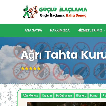
ANA SAYFA
HAKKIMIZDA
HIZMETLERIMIZ
Ağrı Tahta Kur
Ağrı Merkez
Diyadin
Doğubayazıt
Eleşkirt
Hamur
Pa