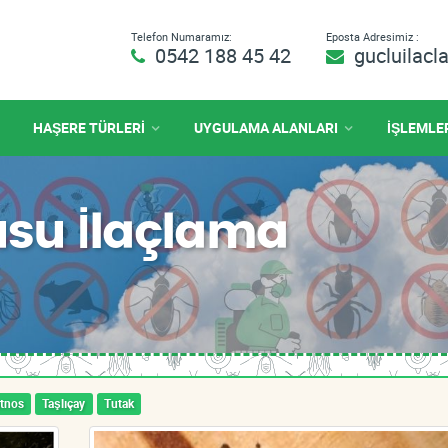
Telefon Numaramız:
Eposta Adresimiz :
0542 188 45 42
gucluilac
HAŞERE TÜRLERİ
UYGULAMA ALANLARI
İŞLEMLE
usu İlaçlama
tnos
Taşlıçay
Tutak