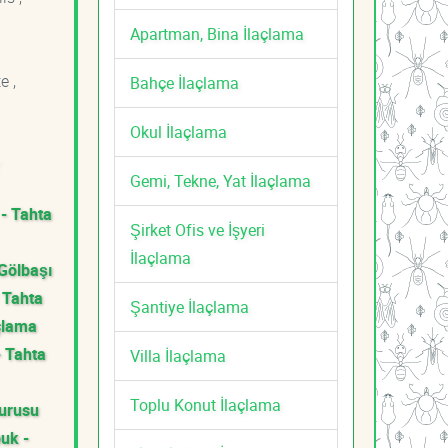
Apartman, Bina İlaçlama
e ,
Bahçe İlaçlama
Okul İlaçlama
Gemi, Tekne, Yat İlaçlama
 - Tahta
Şirket Ofis ve İşyeri
İlaçlama
Gölbaşı
 Tahta
Şantiye İlaçlama
çlama
- Tahta
Villa İlaçlama
Toplu Konut İlaçlama
Kurusu
uk -