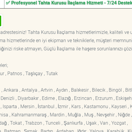
✅ Profesyonel Tahta Kurusu İlaçlama Hizmeti - 7/24 Deste
adrestesiniz! Tahta Kurusu İlaçlama hizmetlerimizle, kaliteli ve
ama hizmetlerinde en iyi ekipman ve tekniklerle, müşteri memnuni
iğinizi riske atmayın, Güçlü İlaçlama ile haşere sorunlarınızı çöz
leri;
ur , Patnos , Taşlıçay , Tutak
kara , Antalya , Artvin , Aydın , Balıkesir , Bilecik , Bingöl , Bitli
enizli , Diyarbakır , Edirne , Elazığ , Erzincan , Erzurum , Eskişehi
sparta , Mersin , İstanbul , İzmir , Kars , Kastamonu , Kayseri , K
Manisa , Kahramanmaraş , Mardin , Muğla , Muş , Nevşehir , Niğde ,
rdağ , Tokat , Trabzon , Tunceli , Şanlıurfa , Uşak , Van , Yozgat ,
 Batman , Şırnak , Bartın , Ardahan , Iğdır , Yalova , Karabük , Kil