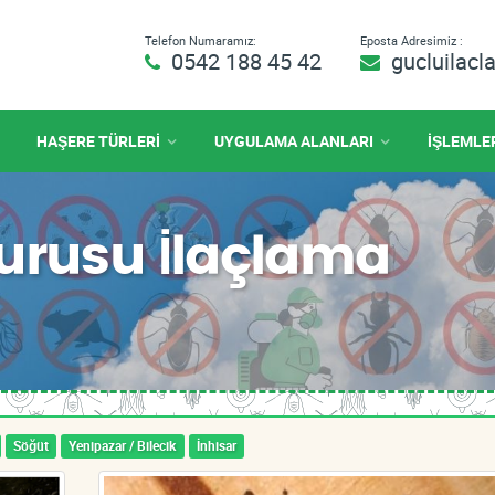
Telefon Numaramız:
Eposta Adresimiz :
0542 188 45 42
gucluilac
HAŞERE TÜRLERİ
UYGULAMA ALANLARI
İŞLEMLE
Kurusu İlaçlama
Söğüt
Yenipazar / Bilecik
İnhisar