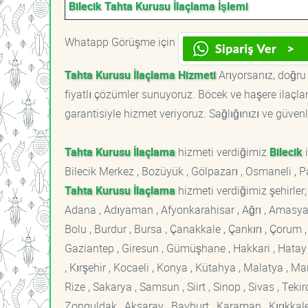
Bilecik Tahta Kurusu İlaçlama İşlemi
Whatapp Görüşme için
Tahta Kurusu İlaçlama Hizmeti
Arıyorsanız, doğru 
fiyatlı çözümler sunuyoruz. Böcek ve haşere ilaçl
garantisiyle hizmet veriyoruz. Sağlığınızı ve güvenl
Tahta Kurusu İlaçlama
hizmeti verdiğimiz
Bilecik
i
Bilecik Merkez , Bozüyük , Gölpazarı , Osmaneli , Paz
Tahta Kurusu İlaçlama
hizmeti verdiğimiz şehirler;
Adana , Adıyaman , Afyonkarahisar , Ağrı , Amasya , An
Bolu , Burdur , Bursa , Çanakkale , Çankırı , Çorum , D
Gaziantep , Giresun , Gümüşhane , Hakkari , Hatay , I
, Kırşehir , Kocaeli , Konya , Kütahya , Malatya , 
Rize , Sakarya , Samsun , Siirt , Sinop , Sivas , Teki
Zonguldak , Aksaray , Bayburt , Karaman , Kırıkkale ,