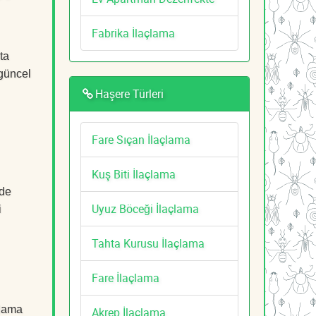
Fabrika İlaçlama
ta
 güncel
Haşere Türleri
Fare Sıçan İlaçlama
Kuş Biti İlaçlama
lde
Uyuz Böceği İlaçlama
i
Tahta Kurusu İlaçlama
Fare İlaçlama
çlama
Akrep İlaçlama