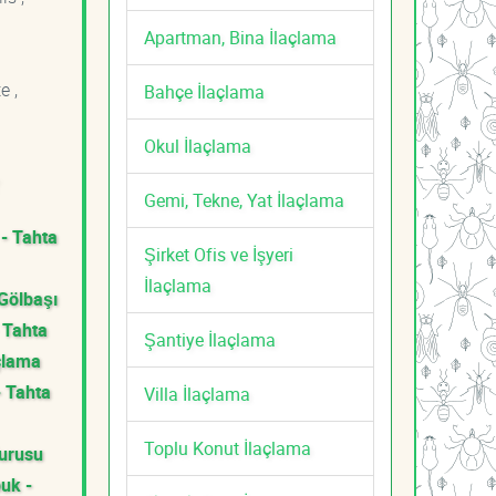
Apartman, Bina İlaçlama
e ,
Bahçe İlaçlama
Okul İlaçlama
Gemi, Tekne, Yat İlaçlama
 - Tahta
Şirket Ofis ve İşyeri
İlaçlama
Gölbaşı
 Tahta
Şantiye İlaçlama
çlama
- Tahta
Villa İlaçlama
Toplu Konut İlaçlama
Kurusu
uk -