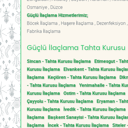
Osmaniye , Düzce
Güçlü İlaçlama Hizmetlerimiz;
Böcek İlaçlama , Haşere İlaçlama , Dezenfeksiyon ,
Fabrika İlaçlama
Güçlü İlaçlama Tahta Kurusu İ
Sincan - Tahta Kurusu İlaçlama
Etimesgut - Tah
Kurusu İlaçlama
Elvankent - Tahta Kurusu İlaçl
İlaçlama
Keçiören - Tahta Kurusu İlaçlama
Dik
- Tahta Kurusu İlaçlama
Yenimahalle - Tahta Ku
Kurusu İlaçlama
Ostim - Tahta Kurusu İlaçlama
Çayyolu - Tahta Kurusu İlaçlama
Eryaman - Taht
Kurusu İlaçlama
İvedik - Tahta Kurusu İlaçlama
İlaçlama
Başkent Sanayisi - Tahta Kurusu İlaçl
İlaçlama
İncek - Tahta Kurusu İlaçlama
Siteler