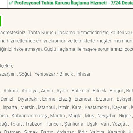
✅ Profesyonel Tahta Kurusu İlaçlama Hizmeti - 7/24 Dest
adrestesiniz! Tahta Kurusu İlaçlama hizmetlerimizle, kaliteli ve
ama hizmetlerinde en iyi ekipman ve tekniklerle, müşteri memnuni
iğinizi riske atmayın, Güçlü İlaçlama ile haşere sorunlarınızı çöz
lçeleri;
aryeri , Söğüt , Yenipazar / Bilecik , İnhisar
kara , Antalya , Artvin , Aydın , Balıkesir , Bilecik , Bingöl , Bitli
enizli , Diyarbakır , Edirne , Elazığ , Erzincan , Erzurum , Eskişehi
sparta , Mersin , İstanbul , İzmir , Kars , Kastamonu , Kayseri , K
Manisa , Kahramanmaraş , Mardin , Muğla , Muş , Nevşehir , Niğde ,
rdağ , Tokat , Trabzon , Tunceli , Şanlıurfa , Uşak , Van , Yozgat ,
 Batman , Şırnak , Bartın , Ardahan , Iğdır , Yalova , Karabük , Kil