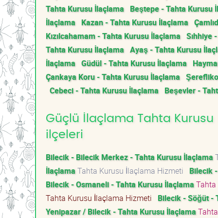
Tahta Kurusu İlaçlama
Beştepe - Tahta Kurusu 
İlaçlama
Kazan - Tahta Kurusu İlaçlama
Çamlıd
Kızılcahamam - Tahta Kurusu İlaçlama
Sıhhiye 
Tahta Kurusu İlaçlama
Ayaş - Tahta Kurusu İla
İlaçlama
Güdül - Tahta Kurusu İlaçlama
Hayman
Çankaya Koru - Tahta Kurusu İlaçlama
Şerefliko
Cebeci - Tahta Kurusu İlaçlama
Beşevler - Tah
Güçlü İlaçlama Tahta Kurusu İ
ilçeleri
Bilecik - Bilecik Merkez - Tahta Kurusu İlaçlama
T
İlaçlama
Tahta Kurusu İlaçlama Hizmeti
Bilecik 
Bilecik - Osmaneli - Tahta Kurusu İlaçlama
Tahta 
Tahta Kurusu İlaçlama Hizmeti
Bilecik - Söğüt -
Yenipazar / Bilecik - Tahta Kurusu İlaçlama
Tahta