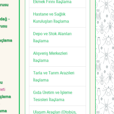
Ekmek Fırını İlaçlama
urusu
Hastane ve Sağlık
ndağ -
Kuruluşları İlaçlama
rusu
Depo ve Stok Alanları
laçlama
İlaçlama
Alışveriş Merkezleri
İlaçlama
Tarla ve Tarım Arazileri
İlaçlama
su
meti
Gıda Üretim ve İşleme
laçlama
Tesisleri İlaçlama
lama
Ulaşım Araçları (Otobüs,