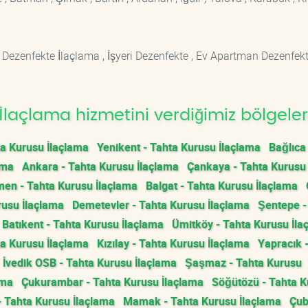
 Dezenfekte İlaçlama , İşyeri Dezenfekte , Ev Apartman Dezenfekt
laçlama hizmetini verdiğimiz bölgeler
ta Kurusu İlaçlama
Yenikent - Tahta Kurusu İlaçlama
Bağlıca
ama
Ankara - Tahta Kurusu İlaçlama
Çankaya - Tahta Kurusu
men - Tahta Kurusu İlaçlama
Balgat - Tahta Kurusu İlaçlama
rusu İlaçlama
Demetevler - Tahta Kurusu İlaçlama
Şentepe -
Batıkent - Tahta Kurusu İlaçlama
Ümitköy - Tahta Kurusu İla
a Kurusu İlaçlama
Kızılay - Tahta Kurusu İlaçlama
Yapracık 
İvedik OSB - Tahta Kurusu İlaçlama
Şaşmaz - Tahta Kurusu
ama
Çukurambar - Tahta Kurusu İlaçlama
Söğütözü - Tahta 
 - Tahta Kurusu İlaçlama
Mamak - Tahta Kurusu İlaçlama
Çub