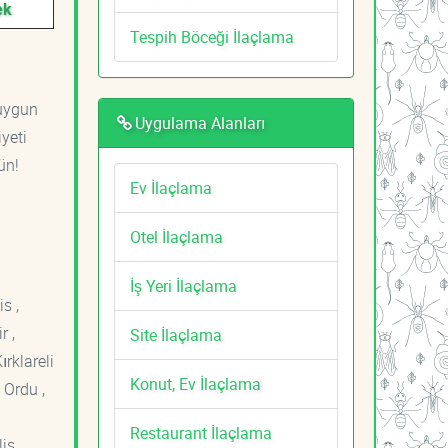
ek
Tespih Böceği İlaçlama
 uygun
Uygulama Alanları
yeti
ün!
Ev İlaçlama
Otel İlaçlama
İş Yeri İlaçlama
s ,
r ,
Site İlaçlama
ırklareli
Konut, Ev İlaçlama
 Ordu ,
Restaurant İlaçlama
is ,