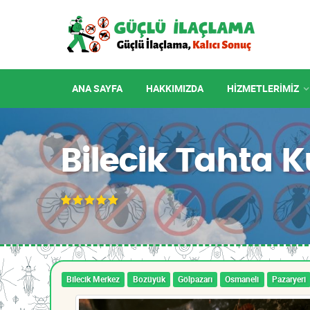
ANA SAYFA
HAKKIMIZDA
HIZMETLERIMIZ
Bilecik Tahta 
Bilecik Merkez
Bozüyük
Gölpazarı
Osmaneli
Pazaryeri