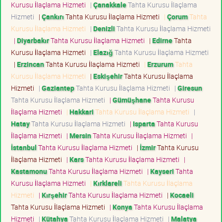
Kurusu İlaçlama Hizmeti
|
Çanakkale
Tahta Kurusu İlaçlama
Hizmeti
|
Çankırı
Tahta Kurusu İlaçlama Hizmeti
|
Çorum
Tahta
Kurusu İlaçlama Hizmeti
|
Denizli
Tahta Kurusu İlaçlama Hizmeti
|
Diyarbakır
Tahta Kurusu İlaçlama Hizmeti
|
Edirne
Tahta
Kurusu İlaçlama Hizmeti
|
Elazığ
Tahta Kurusu İlaçlama Hizmeti
|
Erzincan
Tahta Kurusu İlaçlama Hizmeti
|
Erzurum
Tahta
Kurusu İlaçlama Hizmeti
|
Eskişehir
Tahta Kurusu İlaçlama
Hizmeti
|
Gaziantep
Tahta Kurusu İlaçlama Hizmeti
|
Giresun
Tahta Kurusu İlaçlama Hizmeti
|
Gümüşhane
Tahta Kurusu
İlaçlama Hizmeti
|
Hakkari
Tahta Kurusu İlaçlama Hizmeti
|
Hatay
Tahta Kurusu İlaçlama Hizmeti
|
Isparta
Tahta Kurusu
İlaçlama Hizmeti
|
Mersin
Tahta Kurusu İlaçlama Hizmeti
|
İstanbul
Tahta Kurusu İlaçlama Hizmeti
|
İzmir
Tahta Kurusu
İlaçlama Hizmeti
|
Kars
Tahta Kurusu İlaçlama Hizmeti
|
Kastamonu
Tahta Kurusu İlaçlama Hizmeti
|
Kayseri
Tahta
Kurusu İlaçlama Hizmeti
|
Kırklareli
Tahta Kurusu İlaçlama
Hizmeti
|
Kırşehir
Tahta Kurusu İlaçlama Hizmeti
|
Kocaeli
Tahta Kurusu İlaçlama Hizmeti
|
Konya
Tahta Kurusu İlaçlama
Hizmeti
|
Kütahya
Tahta Kurusu İlaçlama Hizmeti
|
Malatya