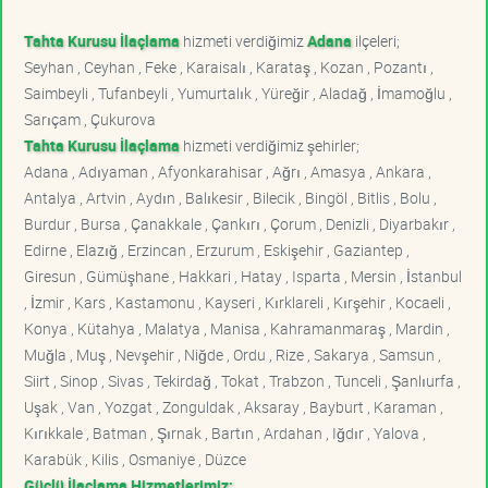
Tahta Kurusu İlaçlama
hizmeti verdiğimiz
Adana
ilçeleri;
Seyhan , Ceyhan , Feke , Karaisalı , Karataş , Kozan , Pozantı ,
Saimbeyli , Tufanbeyli , Yumurtalık , Yüreğir , Aladağ , İmamoğlu ,
Sarıçam , Çukurova
Tahta Kurusu İlaçlama
hizmeti verdiğimiz şehirler;
Adana , Adıyaman , Afyonkarahisar , Ağrı , Amasya , Ankara ,
Antalya , Artvin , Aydın , Balıkesir , Bilecik , Bingöl , Bitlis , Bolu ,
Burdur , Bursa , Çanakkale , Çankırı , Çorum , Denizli , Diyarbakır ,
Edirne , Elazığ , Erzincan , Erzurum , Eskişehir , Gaziantep ,
Giresun , Gümüşhane , Hakkari , Hatay , Isparta , Mersin , İstanbul
, İzmir , Kars , Kastamonu , Kayseri , Kırklareli , Kırşehir , Kocaeli ,
Konya , Kütahya , Malatya , Manisa , Kahramanmaraş , Mardin ,
Muğla , Muş , Nevşehir , Niğde , Ordu , Rize , Sakarya , Samsun ,
Siirt , Sinop , Sivas , Tekirdağ , Tokat , Trabzon , Tunceli , Şanlıurfa ,
Uşak , Van , Yozgat , Zonguldak , Aksaray , Bayburt , Karaman ,
Kırıkkale , Batman , Şırnak , Bartın , Ardahan , Iğdır , Yalova ,
Karabük , Kilis , Osmaniye , Düzce
Güçlü İlaçlama Hizmetlerimiz;