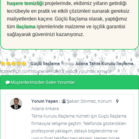
haşere temizliği
projelerinde, ekibimiz yılların getirdiği
tecrübeyle en pratik ve etkili çözümleri sunarak gereksiz
maliyetlerden kaçınır. Güçlü İlaçlama olarak, yaptığımız
tüm
ilaçlama
işlemlerinde malzeme ve işçilik garantisi
sağlayarak güveninizi kazanıyoruz.
Güçlü İlaçlama
firması
Adana Tahta Kurusu İlaçlama
hizmeti için tüm müşterilerinden 5 yıldızlı yorumlar almıştır.
Müşterilerimizden Gelen Yorumlar
Yorum Yapan :
Şaban Sönmez, Konum :
Adana Ankara
Tahta Kurusu İlaçlama hizmeti için Güçlü İlaçlama
firmasıyla iletişime geçtim. Telefonda gösterdikleri
profesyonel yaklaşım, detaylı bilgilendirme ve
uygun fiyat teklifleri beni etkiledi. Hemen böcek