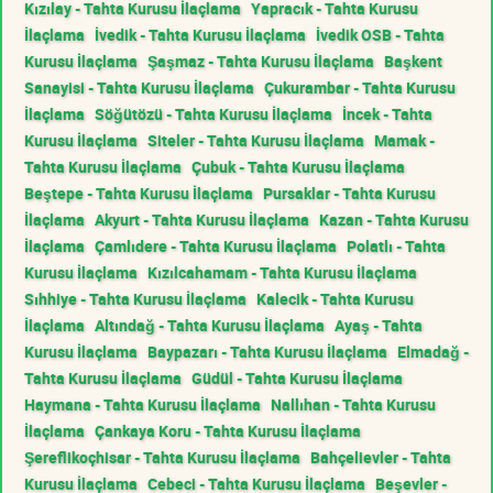
Kızılay - Tahta Kurusu İlaçlama
Yapracık - Tahta Kurusu
İlaçlama
İvedik - Tahta Kurusu İlaçlama
İvedik OSB - Tahta
Kurusu İlaçlama
Şaşmaz - Tahta Kurusu İlaçlama
Başkent
Sanayisi - Tahta Kurusu İlaçlama
Çukurambar - Tahta Kurusu
İlaçlama
Söğütözü - Tahta Kurusu İlaçlama
İncek - Tahta
Kurusu İlaçlama
Siteler - Tahta Kurusu İlaçlama
Mamak -
Tahta Kurusu İlaçlama
Çubuk - Tahta Kurusu İlaçlama
Beştepe - Tahta Kurusu İlaçlama
Pursaklar - Tahta Kurusu
İlaçlama
Akyurt - Tahta Kurusu İlaçlama
Kazan - Tahta Kurusu
İlaçlama
Çamlıdere - Tahta Kurusu İlaçlama
Polatlı - Tahta
Kurusu İlaçlama
Kızılcahamam - Tahta Kurusu İlaçlama
Sıhhiye - Tahta Kurusu İlaçlama
Kalecik - Tahta Kurusu
İlaçlama
Altındağ - Tahta Kurusu İlaçlama
Ayaş - Tahta
Kurusu İlaçlama
Baypazarı - Tahta Kurusu İlaçlama
Elmadağ -
Tahta Kurusu İlaçlama
Güdül - Tahta Kurusu İlaçlama
Haymana - Tahta Kurusu İlaçlama
Nallıhan - Tahta Kurusu
İlaçlama
Çankaya Koru - Tahta Kurusu İlaçlama
Şereflikoçhisar - Tahta Kurusu İlaçlama
Bahçelievler - Tahta
Kurusu İlaçlama
Cebeci - Tahta Kurusu İlaçlama
Beşevler -