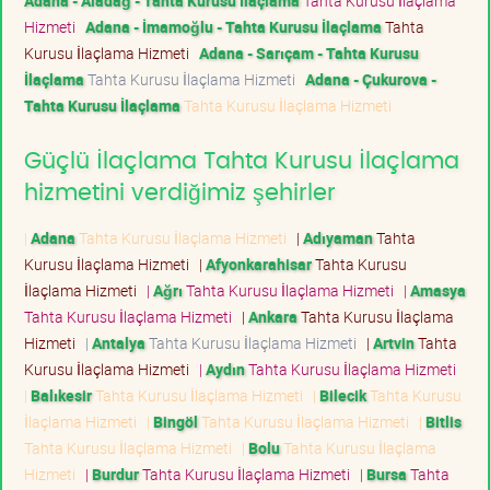
Adana - Aladağ - Tahta Kurusu İlaçlama
Tahta Kurusu İlaçlama
Hizmeti
Adana - İmamoğlu - Tahta Kurusu İlaçlama
Tahta
Kurusu İlaçlama Hizmeti
Adana - Sarıçam - Tahta Kurusu
İlaçlama
Tahta Kurusu İlaçlama Hizmeti
Adana - Çukurova -
Tahta Kurusu İlaçlama
Tahta Kurusu İlaçlama Hizmeti
Güçlü İlaçlama Tahta Kurusu İlaçlama
hizmetini verdiğimiz şehirler
|
Adana
Tahta Kurusu İlaçlama Hizmeti
|
Adıyaman
Tahta
Kurusu İlaçlama Hizmeti
|
Afyonkarahisar
Tahta Kurusu
İlaçlama Hizmeti
|
Ağrı
Tahta Kurusu İlaçlama Hizmeti
|
Amasya
Tahta Kurusu İlaçlama Hizmeti
|
Ankara
Tahta Kurusu İlaçlama
Hizmeti
|
Antalya
Tahta Kurusu İlaçlama Hizmeti
|
Artvin
Tahta
Kurusu İlaçlama Hizmeti
|
Aydın
Tahta Kurusu İlaçlama Hizmeti
|
Balıkesir
Tahta Kurusu İlaçlama Hizmeti
|
Bilecik
Tahta Kurusu
İlaçlama Hizmeti
|
Bingöl
Tahta Kurusu İlaçlama Hizmeti
|
Bitlis
Tahta Kurusu İlaçlama Hizmeti
|
Bolu
Tahta Kurusu İlaçlama
Hizmeti
|
Burdur
Tahta Kurusu İlaçlama Hizmeti
|
Bursa
Tahta