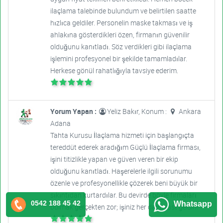
ilaçlama talebinde bulundum ve belirtilen saatte
hızlıca geldiler. Personelin maske takması ve iş
ahlakına gösterdikleri özen, firmanın güvenilir
olduğunu kanıtladı. Söz verdikleri gibi ilaçlama
işlemini profesyonel bir şekilde tamamladılar.
Herkese gönül rahatlığıyla tavsiye ederim.
Yorum Yapan :
Yeliz Bakır, Konum :
Ankara
Adana
Tahta Kurusu İlaçlama hizmeti için başlangıçta
tereddüt ederek aradığım Güçlü İlaçlama firması,
işini titizlikle yapan ve güven veren bir ekip
olduğunu kanıtladı. Haşerelerle ilgili sorunumu
özenle ve profesyonellikle çözerek beni büyük bir
sıkıntıdan kurtardılar. Bu devirde böyle firmaları
0542 188 45 42
Whatsapp
bulmak gerçekten zor; işiniz her daim rast gelsin!