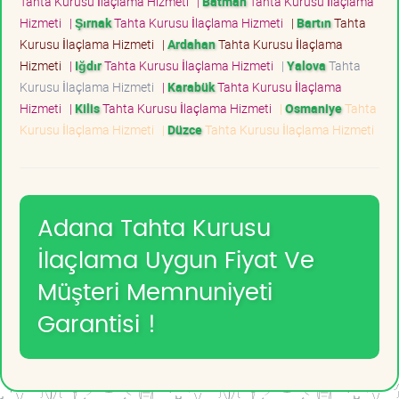
Tahta Kurusu İlaçlama Hizmeti
|
Batman
Tahta Kurusu İlaçlama
Hizmeti
|
Şırnak
Tahta Kurusu İlaçlama Hizmeti
|
Bartın
Tahta
Kurusu İlaçlama Hizmeti
|
Ardahan
Tahta Kurusu İlaçlama
Hizmeti
|
Iğdır
Tahta Kurusu İlaçlama Hizmeti
|
Yalova
Tahta
Kurusu İlaçlama Hizmeti
|
Karabük
Tahta Kurusu İlaçlama
Hizmeti
|
Kilis
Tahta Kurusu İlaçlama Hizmeti
|
Osmaniye
Tahta
Kurusu İlaçlama Hizmeti
|
Düzce
Tahta Kurusu İlaçlama Hizmeti
Adana Tahta Kurusu
İlaçlama Uygun Fiyat Ve
Müşteri Memnuniyeti
Garantisi !