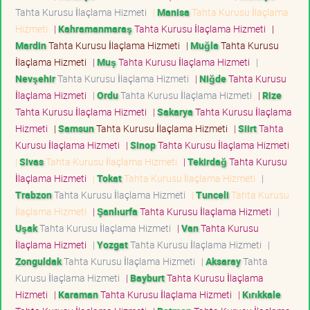
Tahta Kurusu İlaçlama Hizmeti
|
Manisa
Tahta Kurusu İlaçlama
Hizmeti
|
Kahramanmaraş
Tahta Kurusu İlaçlama Hizmeti
|
Mardin
Tahta Kurusu İlaçlama Hizmeti
|
Muğla
Tahta Kurusu
İlaçlama Hizmeti
|
Muş
Tahta Kurusu İlaçlama Hizmeti
|
Nevşehir
Tahta Kurusu İlaçlama Hizmeti
|
Niğde
Tahta Kurusu
İlaçlama Hizmeti
|
Ordu
Tahta Kurusu İlaçlama Hizmeti
|
Rize
Tahta Kurusu İlaçlama Hizmeti
|
Sakarya
Tahta Kurusu İlaçlama
Hizmeti
|
Samsun
Tahta Kurusu İlaçlama Hizmeti
|
Siirt
Tahta
Kurusu İlaçlama Hizmeti
|
Sinop
Tahta Kurusu İlaçlama Hizmeti
|
Sivas
Tahta Kurusu İlaçlama Hizmeti
|
Tekirdağ
Tahta Kurusu
İlaçlama Hizmeti
|
Tokat
Tahta Kurusu İlaçlama Hizmeti
|
Trabzon
Tahta Kurusu İlaçlama Hizmeti
|
Tunceli
Tahta Kurusu
İlaçlama Hizmeti
|
Şanlıurfa
Tahta Kurusu İlaçlama Hizmeti
|
Uşak
Tahta Kurusu İlaçlama Hizmeti
|
Van
Tahta Kurusu
İlaçlama Hizmeti
|
Yozgat
Tahta Kurusu İlaçlama Hizmeti
|
Zonguldak
Tahta Kurusu İlaçlama Hizmeti
|
Aksaray
Tahta
Kurusu İlaçlama Hizmeti
|
Bayburt
Tahta Kurusu İlaçlama
Hizmeti
|
Karaman
Tahta Kurusu İlaçlama Hizmeti
|
Kırıkkale