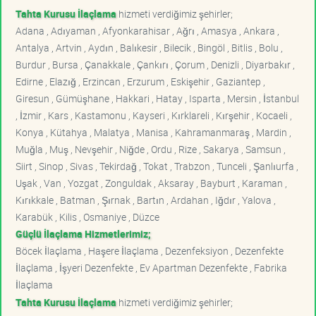
Tahta Kurusu İlaçlama
hizmeti verdiğimiz şehirler;
Adana , Adıyaman , Afyonkarahisar , Ağrı , Amasya , Ankara ,
Antalya , Artvin , Aydın , Balıkesir , Bilecik , Bingöl , Bitlis , Bolu ,
Burdur , Bursa , Çanakkale , Çankırı , Çorum , Denizli , Diyarbakır ,
Edirne , Elazığ , Erzincan , Erzurum , Eskişehir , Gaziantep ,
Giresun , Gümüşhane , Hakkari , Hatay , Isparta , Mersin , İstanbul
, İzmir , Kars , Kastamonu , Kayseri , Kırklareli , Kırşehir , Kocaeli ,
Konya , Kütahya , Malatya , Manisa , Kahramanmaraş , Mardin ,
Muğla , Muş , Nevşehir , Niğde , Ordu , Rize , Sakarya , Samsun ,
Siirt , Sinop , Sivas , Tekirdağ , Tokat , Trabzon , Tunceli , Şanlıurfa ,
Uşak , Van , Yozgat , Zonguldak , Aksaray , Bayburt , Karaman ,
Kırıkkale , Batman , Şırnak , Bartın , Ardahan , Iğdır , Yalova ,
Karabük , Kilis , Osmaniye , Düzce
Güçlü İlaçlama Hizmetlerimiz;
Böcek İlaçlama , Haşere İlaçlama , Dezenfeksiyon , Dezenfekte
İlaçlama , İşyeri Dezenfekte , Ev Apartman Dezenfekte , Fabrika
İlaçlama
Tahta Kurusu İlaçlama
hizmeti verdiğimiz şehirler;