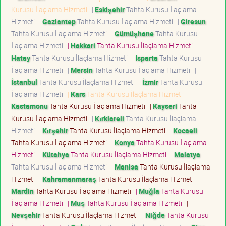
Kurusu İlaçlama Hizmeti
|
Eskişehir
Tahta Kurusu İlaçlama
Hizmeti
|
Gaziantep
Tahta Kurusu İlaçlama Hizmeti
|
Giresun
Tahta Kurusu İlaçlama Hizmeti
|
Gümüşhane
Tahta Kurusu
İlaçlama Hizmeti
|
Hakkari
Tahta Kurusu İlaçlama Hizmeti
|
Hatay
Tahta Kurusu İlaçlama Hizmeti
|
Isparta
Tahta Kurusu
İlaçlama Hizmeti
|
Mersin
Tahta Kurusu İlaçlama Hizmeti
|
İstanbul
Tahta Kurusu İlaçlama Hizmeti
|
İzmir
Tahta Kurusu
İlaçlama Hizmeti
|
Kars
Tahta Kurusu İlaçlama Hizmeti
|
Kastamonu
Tahta Kurusu İlaçlama Hizmeti
|
Kayseri
Tahta
Kurusu İlaçlama Hizmeti
|
Kırklareli
Tahta Kurusu İlaçlama
Hizmeti
|
Kırşehir
Tahta Kurusu İlaçlama Hizmeti
|
Kocaeli
Tahta Kurusu İlaçlama Hizmeti
|
Konya
Tahta Kurusu İlaçlama
Hizmeti
|
Kütahya
Tahta Kurusu İlaçlama Hizmeti
|
Malatya
Tahta Kurusu İlaçlama Hizmeti
|
Manisa
Tahta Kurusu İlaçlama
Hizmeti
|
Kahramanmaraş
Tahta Kurusu İlaçlama Hizmeti
|
Mardin
Tahta Kurusu İlaçlama Hizmeti
|
Muğla
Tahta Kurusu
İlaçlama Hizmeti
|
Muş
Tahta Kurusu İlaçlama Hizmeti
|
Nevşehir
Tahta Kurusu İlaçlama Hizmeti
|
Niğde
Tahta Kurusu