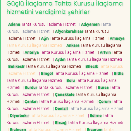
Güçlü İlaçlama Tahta Kurusu İlaçlama
hizmetini verdiğimiz şehirler
|
Adana
Tahta Kurusu İlaçlama Hizmeti
|
Adıyaman
Tahta
Kurusu İlaçlama Hizmeti
|
Afyonkarahisar
Tahta Kurusu
İlaçlama Hizmeti
|
Ağrı
Tahta Kurusu İlaçlama Hizmeti
|
Amasya
Tahta Kurusu İlaçlama Hizmeti
|
Ankara
Tahta Kurusu İlaçlama
Hizmeti
|
Antalya
Tahta Kurusu İlaçlama Hizmeti
|
Artvin
Tahta
Kurusu İlaçlama Hizmeti
|
Aydın
Tahta Kurusu İlaçlama Hizmeti
|
Balıkesir
Tahta Kurusu İlaçlama Hizmeti
|
Bilecik
Tahta Kurusu
İlaçlama Hizmeti
|
Bingöl
Tahta Kurusu İlaçlama Hizmeti
|
Bitlis
Tahta Kurusu İlaçlama Hizmeti
|
Bolu
Tahta Kurusu İlaçlama
Hizmeti
|
Burdur
Tahta Kurusu İlaçlama Hizmeti
|
Bursa
Tahta
Kurusu İlaçlama Hizmeti
|
Çanakkale
Tahta Kurusu İlaçlama
Hizmeti
|
Çankırı
Tahta Kurusu İlaçlama Hizmeti
|
Çorum
Tahta
Kurusu İlaçlama Hizmeti
|
Denizli
Tahta Kurusu İlaçlama Hizmeti
|
Diyarbakır
Tahta Kurusu İlaçlama Hizmeti
|
Edirne
Tahta
Kurusu İlaçlama Hizmeti
|
Elazığ
Tahta Kurusu İlaçlama Hizmeti
|
Erzincan
Tahta Kurusu İlaçlama Hizmeti
|
Erzurum
Tahta