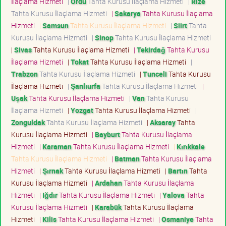
İlaçlama Hizmeti
|
Ordu
Tahta Kurusu İlaçlama Hizmeti
|
Rize
Tahta Kurusu İlaçlama Hizmeti
|
Sakarya
Tahta Kurusu İlaçlama
Hizmeti
|
Samsun
Tahta Kurusu İlaçlama Hizmeti
|
Siirt
Tahta
Kurusu İlaçlama Hizmeti
|
Sinop
Tahta Kurusu İlaçlama Hizmeti
|
Sivas
Tahta Kurusu İlaçlama Hizmeti
|
Tekirdağ
Tahta Kurusu
İlaçlama Hizmeti
|
Tokat
Tahta Kurusu İlaçlama Hizmeti
|
Trabzon
Tahta Kurusu İlaçlama Hizmeti
|
Tunceli
Tahta Kurusu
İlaçlama Hizmeti
|
Şanlıurfa
Tahta Kurusu İlaçlama Hizmeti
|
Uşak
Tahta Kurusu İlaçlama Hizmeti
|
Van
Tahta Kurusu
İlaçlama Hizmeti
|
Yozgat
Tahta Kurusu İlaçlama Hizmeti
|
Zonguldak
Tahta Kurusu İlaçlama Hizmeti
|
Aksaray
Tahta
Kurusu İlaçlama Hizmeti
|
Bayburt
Tahta Kurusu İlaçlama
Hizmeti
|
Karaman
Tahta Kurusu İlaçlama Hizmeti
|
Kırıkkale
Tahta Kurusu İlaçlama Hizmeti
|
Batman
Tahta Kurusu İlaçlama
Hizmeti
|
Şırnak
Tahta Kurusu İlaçlama Hizmeti
|
Bartın
Tahta
Kurusu İlaçlama Hizmeti
|
Ardahan
Tahta Kurusu İlaçlama
Hizmeti
|
Iğdır
Tahta Kurusu İlaçlama Hizmeti
|
Yalova
Tahta
Kurusu İlaçlama Hizmeti
|
Karabük
Tahta Kurusu İlaçlama
Hizmeti
|
Kilis
Tahta Kurusu İlaçlama Hizmeti
|
Osmaniye
Tahta