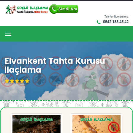
Telefon Numaramız:
0542 188 45 42
Menu
Elvankent Tahta Kurusu
İlaçlama