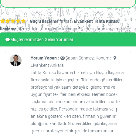
Güçlü İlaçlama
firması
Elvankent Tahta Kurusu
İlaçlama
hizmeti için tüm müşterilerinden 5 yıldızlı yorumlar almıştır.
Müşterilerimizden Gelen Yorumlar
Yorum Yapan :
Şaban Sönmez, Konum :
Elvankent Ankara
Tahta Kurusu İlaçlama hizmeti için Güçlü İlaçlama
firmasıyla iletişime geçtim. Telefonda gösterdikleri
profesyonel yaklaşım, detaylı bilgilendirme ve
uygun fiyat teklifleri beni etkiledi. Hemen böcek
ilaçlama talebinde bulundum ve belirtilen saatte
hızlıca geldiler. Personelin maske takması ve iş
ahlakına gösterdikleri özen, firmanın güvenilir
olduğunu kanıtladı. Söz verdikleri gibi ilaçlama
işlemini profesyonel bir şekilde tamamladılar.