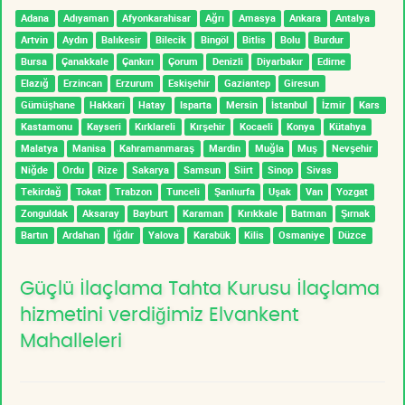
Adana
Adıyaman
Afyonkarahisar
Ağrı
Amasya
Ankara
Antalya
Artvin
Aydın
Balıkesir
Bilecik
Bingöl
Bitlis
Bolu
Burdur
Bursa
Çanakkale
Çankırı
Çorum
Denizli
Diyarbakır
Edirne
Elazığ
Erzincan
Erzurum
Eskişehir
Gaziantep
Giresun
Gümüşhane
Hakkari
Hatay
Isparta
Mersin
İstanbul
İzmir
Kars
Kastamonu
Kayseri
Kırklareli
Kırşehir
Kocaeli
Konya
Kütahya
Malatya
Manisa
Kahramanmaraş
Mardin
Muğla
Muş
Nevşehir
Niğde
Ordu
Rize
Sakarya
Samsun
Siirt
Sinop
Sivas
Tekirdağ
Tokat
Trabzon
Tunceli
Şanlıurfa
Uşak
Van
Yozgat
Zonguldak
Aksaray
Bayburt
Karaman
Kırıkkale
Batman
Şırnak
Bartın
Ardahan
Iğdır
Yalova
Karabük
Kilis
Osmaniye
Düzce
Güçlü İlaçlama Tahta Kurusu İlaçlama
hizmetini verdiğimiz Elvankent
Mahalleleri