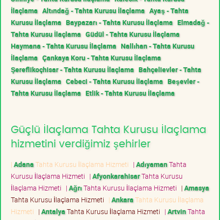
İlaçlama
Altındağ - Tahta Kurusu İlaçlama
Ayaş - Tahta
Kurusu İlaçlama
Baypazarı - Tahta Kurusu İlaçlama
Elmadağ -
Tahta Kurusu İlaçlama
Güdül - Tahta Kurusu İlaçlama
Haymana - Tahta Kurusu İlaçlama
Nallıhan - Tahta Kurusu
İlaçlama
Çankaya Koru - Tahta Kurusu İlaçlama
Şereflikoçhisar - Tahta Kurusu İlaçlama
Bahçelievler - Tahta
Kurusu İlaçlama
Cebeci - Tahta Kurusu İlaçlama
Beşevler -
Tahta Kurusu İlaçlama
Etlik - Tahta Kurusu İlaçlama
Güçlü İlaçlama Tahta Kurusu İlaçlama
hizmetini verdiğimiz şehirler
|
Adana
Tahta Kurusu İlaçlama Hizmeti
|
Adıyaman
Tahta
Kurusu İlaçlama Hizmeti
|
Afyonkarahisar
Tahta Kurusu
İlaçlama Hizmeti
|
Ağrı
Tahta Kurusu İlaçlama Hizmeti
|
Amasya
Tahta Kurusu İlaçlama Hizmeti
|
Ankara
Tahta Kurusu İlaçlama
Hizmeti
|
Antalya
Tahta Kurusu İlaçlama Hizmeti
|
Artvin
Tahta