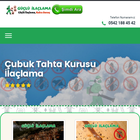
Telefon Numaramız:
0542 188 45 42
Menu
Çubuk Tahta Kurusu
İlaçlama