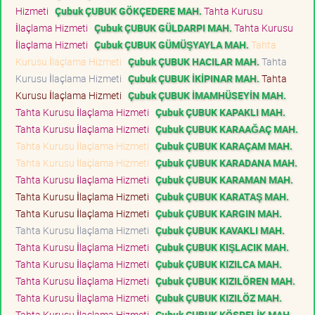
Hizmeti
Çubuk ÇUBUK GÖKÇEDERE MAH.
Tahta Kurusu
İlaçlama Hizmeti
Çubuk ÇUBUK GÜLDARPI MAH.
Tahta Kurusu
İlaçlama Hizmeti
Çubuk ÇUBUK GÜMÜŞYAYLA MAH.
Tahta
Kurusu İlaçlama Hizmeti
Çubuk ÇUBUK HACILAR MAH.
Tahta
Kurusu İlaçlama Hizmeti
Çubuk ÇUBUK İKİPINAR MAH.
Tahta
Kurusu İlaçlama Hizmeti
Çubuk ÇUBUK İMAMHÜSEYİN MAH.
Tahta Kurusu İlaçlama Hizmeti
Çubuk ÇUBUK KAPAKLI MAH.
Tahta Kurusu İlaçlama Hizmeti
Çubuk ÇUBUK KARAAĞAÇ MAH.
Tahta Kurusu İlaçlama Hizmeti
Çubuk ÇUBUK KARAÇAM MAH.
Tahta Kurusu İlaçlama Hizmeti
Çubuk ÇUBUK KARADANA MAH.
Tahta Kurusu İlaçlama Hizmeti
Çubuk ÇUBUK KARAMAN MAH.
Tahta Kurusu İlaçlama Hizmeti
Çubuk ÇUBUK KARATAŞ MAH.
Tahta Kurusu İlaçlama Hizmeti
Çubuk ÇUBUK KARGIN MAH.
Tahta Kurusu İlaçlama Hizmeti
Çubuk ÇUBUK KAVAKLI MAH.
Tahta Kurusu İlaçlama Hizmeti
Çubuk ÇUBUK KIŞLACIK MAH.
Tahta Kurusu İlaçlama Hizmeti
Çubuk ÇUBUK KIZILCA MAH.
Tahta Kurusu İlaçlama Hizmeti
Çubuk ÇUBUK KIZILÖREN MAH.
Tahta Kurusu İlaçlama Hizmeti
Çubuk ÇUBUK KIZILÖZ MAH.
Tahta Kurusu İlaçlama Hizmeti
Çubuk ÇUBUK KÖSRELİK MAH.