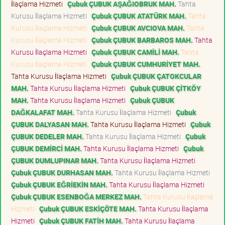
İlaçlama Hizmeti
Çubuk ÇUBUK AŞAĞIOBRUK MAH.
Tahta
Kurusu İlaçlama Hizmeti
Çubuk ÇUBUK ATATÜRK MAH.
Tahta
Kurusu İlaçlama Hizmeti
Çubuk ÇUBUK AVCIOVA MAH.
Tahta
Kurusu İlaçlama Hizmeti
Çubuk ÇUBUK BARBAROS MAH.
Tahta
Kurusu İlaçlama Hizmeti
Çubuk ÇUBUK CAMİLİ MAH.
Tahta
Kurusu İlaçlama Hizmeti
Çubuk ÇUBUK CUMHURİYET MAH.
Tahta Kurusu İlaçlama Hizmeti
Çubuk ÇUBUK ÇATOKCULAR
MAH.
Tahta Kurusu İlaçlama Hizmeti
Çubuk ÇUBUK ÇİTKÖY
MAH.
Tahta Kurusu İlaçlama Hizmeti
Çubuk ÇUBUK
DAĞKALAFAT MAH.
Tahta Kurusu İlaçlama Hizmeti
Çubuk
ÇUBUK DALYASAN MAH.
Tahta Kurusu İlaçlama Hizmeti
Çubuk
ÇUBUK DEDELER MAH.
Tahta Kurusu İlaçlama Hizmeti
Çubuk
ÇUBUK DEMİRCİ MAH.
Tahta Kurusu İlaçlama Hizmeti
Çubuk
ÇUBUK DUMLUPINAR MAH.
Tahta Kurusu İlaçlama Hizmeti
Çubuk ÇUBUK DURHASAN MAH.
Tahta Kurusu İlaçlama Hizmeti
Çubuk ÇUBUK EĞRİEKİN MAH.
Tahta Kurusu İlaçlama Hizmeti
Çubuk ÇUBUK ESENBOĞA MERKEZ MAH.
Tahta Kurusu İlaçlama
Hizmeti
Çubuk ÇUBUK ESKİÇÖTE MAH.
Tahta Kurusu İlaçlama
Hizmeti
Çubuk ÇUBUK FATİH MAH.
Tahta Kurusu İlaçlama