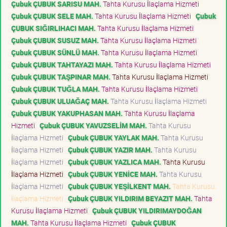
Çubuk ÇUBUK SARISU MAH.
Tahta Kurusu İlaçlama Hizmeti
Çubuk ÇUBUK SELE MAH.
Tahta Kurusu İlaçlama Hizmeti
Çubuk
ÇUBUK SIĞIRLIHACI MAH.
Tahta Kurusu İlaçlama Hizmeti
Çubuk ÇUBUK SUSUZ MAH.
Tahta Kurusu İlaçlama Hizmeti
Çubuk ÇUBUK SÜNLÜ MAH.
Tahta Kurusu İlaçlama Hizmeti
Çubuk ÇUBUK TAHTAYAZI MAH.
Tahta Kurusu İlaçlama Hizmeti
Çubuk ÇUBUK TAŞPINAR MAH.
Tahta Kurusu İlaçlama Hizmeti
Çubuk ÇUBUK TUĞLA MAH.
Tahta Kurusu İlaçlama Hizmeti
Çubuk ÇUBUK ULUAĞAÇ MAH.
Tahta Kurusu İlaçlama Hizmeti
Çubuk ÇUBUK YAKUPHASAN MAH.
Tahta Kurusu İlaçlama
Hizmeti
Çubuk ÇUBUK YAVUZSELİM MAH.
Tahta Kurusu
İlaçlama Hizmeti
Çubuk ÇUBUK YAYLAK MAH.
Tahta Kurusu
İlaçlama Hizmeti
Çubuk ÇUBUK YAZIR MAH.
Tahta Kurusu
İlaçlama Hizmeti
Çubuk ÇUBUK YAZLICA MAH.
Tahta Kurusu
İlaçlama Hizmeti
Çubuk ÇUBUK YENİCE MAH.
Tahta Kurusu
İlaçlama Hizmeti
Çubuk ÇUBUK YEŞİLKENT MAH.
Tahta Kurusu
İlaçlama Hizmeti
Çubuk ÇUBUK YILDIRIM BEYAZIT MAH.
Tahta
Kurusu İlaçlama Hizmeti
Çubuk ÇUBUK YILDIRIMAYDOĞAN
MAH.
Tahta Kurusu İlaçlama Hizmeti
Çubuk ÇUBUK