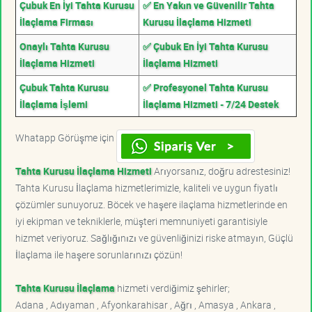
Çubuk En İyi Tahta Kurusu
✅ En Yakın ve Güvenilir Tahta
İlaçlama Firması
Kurusu İlaçlama Hizmeti
Onaylı Tahta Kurusu
✅ Çubuk En İyi Tahta Kurusu
İlaçlama Hizmeti
İlaçlama Hizmeti
Çubuk Tahta Kurusu
✅ Profesyonel Tahta Kurusu
İlaçlama İşlemi
İlaçlama Hizmeti - 7/24 Destek
Whatapp Görüşme için
Tahta Kurusu İlaçlama Hizmeti
Arıyorsanız, doğru adrestesiniz!
Tahta Kurusu İlaçlama hizmetlerimizle, kaliteli ve uygun fiyatlı
çözümler sunuyoruz. Böcek ve haşere ilaçlama hizmetlerinde en
iyi ekipman ve tekniklerle, müşteri memnuniyeti garantisiyle
hizmet veriyoruz. Sağlığınızı ve güvenliğinizi riske atmayın, Güçlü
İlaçlama ile haşere sorunlarınızı çözün!
Tahta Kurusu İlaçlama
hizmeti verdiğimiz şehirler;
Adana , Adıyaman , Afyonkarahisar , Ağrı , Amasya , Ankara ,