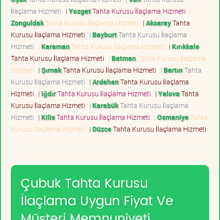
İlaçlama Hizmeti
|
Yozgat
Tahta Kurusu İlaçlama Hizmeti
|
Zonguldak
Tahta Kurusu İlaçlama Hizmeti
|
Aksaray
Tahta
Kurusu İlaçlama Hizmeti
|
Bayburt
Tahta Kurusu İlaçlama
Hizmeti
|
Karaman
Tahta Kurusu İlaçlama Hizmeti
|
Kırıkkale
Tahta Kurusu İlaçlama Hizmeti
|
Batman
Tahta Kurusu İlaçlama
Hizmeti
|
Şırnak
Tahta Kurusu İlaçlama Hizmeti
|
Bartın
Tahta
Kurusu İlaçlama Hizmeti
|
Ardahan
Tahta Kurusu İlaçlama
Hizmeti
|
Iğdır
Tahta Kurusu İlaçlama Hizmeti
|
Yalova
Tahta
Kurusu İlaçlama Hizmeti
|
Karabük
Tahta Kurusu İlaçlama
Hizmeti
|
Kilis
Tahta Kurusu İlaçlama Hizmeti
|
Osmaniye
Tahta
Kurusu İlaçlama Hizmeti
|
Düzce
Tahta Kurusu İlaçlama Hizmeti
Çubuk Tahta Kurusu
İlaçlama Uygun Fiyat Ve
Müşteri Memnuniyeti