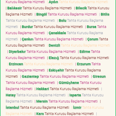
Kurusu İlaçlama Hizmeti
|
Aydın
Tahta Kurusu İlaçlama Hizmeti
|
Balıkesir
Tahta Kurusu İlaçlama Hizmeti
|
Bilecik
Tahta Kurusu
İlaçlama Hizmeti
|
Bingöl
Tahta Kurusu İlaçlama Hizmeti
|
Bitlis
Tahta Kurusu İlaçlama Hizmeti
|
Bolu
Tahta Kurusu İlaçlama
Hizmeti
|
Burdur
Tahta Kurusu İlaçlama Hizmeti
|
Bursa
Tahta
Kurusu İlaçlama Hizmeti
|
Çanakkale
Tahta Kurusu İlaçlama
Hizmeti
|
Çankırı
Tahta Kurusu İlaçlama Hizmeti
|
Çorum
Tahta
Kurusu İlaçlama Hizmeti
|
Denizli
Tahta Kurusu İlaçlama Hizmeti
|
Diyarbakır
Tahta Kurusu İlaçlama Hizmeti
|
Edirne
Tahta
Kurusu İlaçlama Hizmeti
|
Elazığ
Tahta Kurusu İlaçlama Hizmeti
|
Erzincan
Tahta Kurusu İlaçlama Hizmeti
|
Erzurum
Tahta
Kurusu İlaçlama Hizmeti
|
Eskişehir
Tahta Kurusu İlaçlama
Hizmeti
|
Gaziantep
Tahta Kurusu İlaçlama Hizmeti
|
Giresun
Tahta Kurusu İlaçlama Hizmeti
|
Gümüşhane
Tahta Kurusu
İlaçlama Hizmeti
|
Hakkari
Tahta Kurusu İlaçlama Hizmeti
|
Hatay
Tahta Kurusu İlaçlama Hizmeti
|
Isparta
Tahta Kurusu
İlaçlama Hizmeti
|
Mersin
Tahta Kurusu İlaçlama Hizmeti
|
İstanbul
Tahta Kurusu İlaçlama Hizmeti
|
İzmir
Tahta Kurusu
İlaçlama Hizmeti
|
Kars
Tahta Kurusu İlaçlama Hizmeti
|