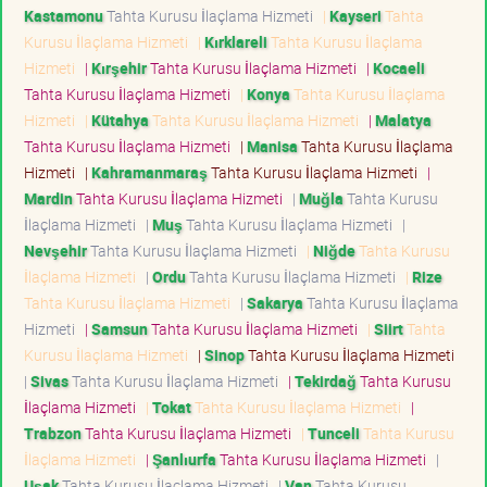
Kastamonu
Tahta Kurusu İlaçlama Hizmeti
|
Kayseri
Tahta
Kurusu İlaçlama Hizmeti
|
Kırklareli
Tahta Kurusu İlaçlama
Hizmeti
|
Kırşehir
Tahta Kurusu İlaçlama Hizmeti
|
Kocaeli
Tahta Kurusu İlaçlama Hizmeti
|
Konya
Tahta Kurusu İlaçlama
Hizmeti
|
Kütahya
Tahta Kurusu İlaçlama Hizmeti
|
Malatya
Tahta Kurusu İlaçlama Hizmeti
|
Manisa
Tahta Kurusu İlaçlama
Hizmeti
|
Kahramanmaraş
Tahta Kurusu İlaçlama Hizmeti
|
Mardin
Tahta Kurusu İlaçlama Hizmeti
|
Muğla
Tahta Kurusu
İlaçlama Hizmeti
|
Muş
Tahta Kurusu İlaçlama Hizmeti
|
Nevşehir
Tahta Kurusu İlaçlama Hizmeti
|
Niğde
Tahta Kurusu
İlaçlama Hizmeti
|
Ordu
Tahta Kurusu İlaçlama Hizmeti
|
Rize
Tahta Kurusu İlaçlama Hizmeti
|
Sakarya
Tahta Kurusu İlaçlama
Hizmeti
|
Samsun
Tahta Kurusu İlaçlama Hizmeti
|
Siirt
Tahta
Kurusu İlaçlama Hizmeti
|
Sinop
Tahta Kurusu İlaçlama Hizmeti
|
Sivas
Tahta Kurusu İlaçlama Hizmeti
|
Tekirdağ
Tahta Kurusu
İlaçlama Hizmeti
|
Tokat
Tahta Kurusu İlaçlama Hizmeti
|
Trabzon
Tahta Kurusu İlaçlama Hizmeti
|
Tunceli
Tahta Kurusu
İlaçlama Hizmeti
|
Şanlıurfa
Tahta Kurusu İlaçlama Hizmeti
|
Uşak
Tahta Kurusu İlaçlama Hizmeti
|
Van
Tahta Kurusu