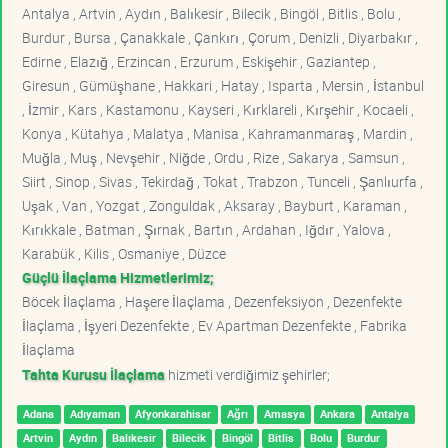
Antalya , Artvin , Aydın , Balıkesir , Bilecik , Bingöl , Bitlis , Bolu ,
Burdur , Bursa , Çanakkale , Çankırı , Çorum , Denizli , Diyarbakır ,
Edirne , Elazığ , Erzincan , Erzurum , Eskişehir , Gaziantep ,
Giresun , Gümüşhane , Hakkari , Hatay , Isparta , Mersin , İstanbul
, İzmir , Kars , Kastamonu , Kayseri , Kırklareli , Kırşehir , Kocaeli ,
Konya , Kütahya , Malatya , Manisa , Kahramanmaraş , Mardin ,
Muğla , Muş , Nevşehir , Niğde , Ordu , Rize , Sakarya , Samsun ,
Siirt , Sinop , Sivas , Tekirdağ , Tokat , Trabzon , Tunceli , Şanlıurfa ,
Uşak , Van , Yozgat , Zonguldak , Aksaray , Bayburt , Karaman ,
Kırıkkale , Batman , Şırnak , Bartın , Ardahan , Iğdır , Yalova ,
Karabük , Kilis , Osmaniye , Düzce
Güçlü İlaçlama Hizmetlerimiz;
Böcek İlaçlama , Haşere İlaçlama , Dezenfeksiyon , Dezenfekte
İlaçlama , İşyeri Dezenfekte , Ev Apartman Dezenfekte , Fabrika
İlaçlama
Tahta Kurusu İlaçlama
hizmeti verdiğimiz şehirler;
Adana
Adıyaman
Afyonkarahisar
Ağrı
Amasya
Ankara
Antalya
Artvin
Aydın
Balıkesir
Bilecik
Bingöl
Bitlis
Bolu
Burdur