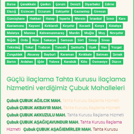
Bursa
Çanakkale
Çankırı
Çorum
Denizli
Diyarbakır
Edirne
Elazığ
Erzincan
Erzurum
Eskişehir
Gaziantep
Giresun
Gümüşhane
Hakkari
Hatay
Isparta
Mersin
İstanbul
İzmir
Kars
Kastamonu
Kayseri
Kırklareli
Kırşehir
Kocaeli
Konya
Kütahya
Malatya
Manisa
Kahramanmaraş
Mardin
Muğla
Muş
Nevşehir
Niğde
Ordu
Rize
Sakarya
Samsun
Siirt
Sinop
Sivas
Tekirdağ
Tokat
Trabzon
Tunceli
Şanlıurfa
Uşak
Van
Yozgat
Zonguldak
Aksaray
Bayburt
Karaman
Kırıkkale
Batman
Şırnak
Bartın
Ardahan
Iğdır
Yalova
Karabük
Kilis
Osmaniye
Düzce
Güçlü İlaçlama Tahta Kurusu İlaçlama
hizmetini verdiğimiz Çubuk Mahalleleri
Çubuk ÇUBUK AĞILCIK MAH.
Tahta Kurusu İlaçlama Hizmeti
Çubuk ÇUBUK AKBAYIR MAH.
Tahta Kurusu İlaçlama Hizmeti
Çubuk ÇUBUK AKKUZULU MAH.
Tahta Kurusu İlaçlama Hizmeti
Çubuk ÇUBUK AŞAĞIÇAVUNDUR MAH.
Tahta Kurusu İlaçlama
Hizmeti
Çubuk ÇUBUK AŞAĞIEMİRLER MAH.
Tahta Kurusu