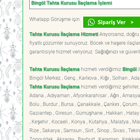
Bingöl Tahta Kurusu İlaçlama İşlemi
Whatapp Görüşme için
Tahta Kurusu İlaçlama Hizmeti
Arıyorsanız, doğru 
fiyatlı çözümler sunuyoruz. Böcek ve haşere ilaçl
garantisiyle hizmet veriyoruz. Sağlığınızı ve güvenl
Tahta Kurusu İlaçlama
hizmeti verdiğimiz
Bingöl
i
Bingöl Merkez , Genç , Karlıova , Kiğı , Solhan , Ada
Tahta Kurusu İlaçlama
hizmeti verdiğimiz şehirler;
Adana , Adıyaman , Afyonkarahisar , Ağrı , Amasya , An
Bolu , Burdur , Bursa , Çanakkale , Çankırı , Çorum , D
Gaziantep , Giresun , Gümüşhane , Hakkari , Hatay , I
, Kırşehir , Kocaeli , Konya , Kütahya , Malatya , 
Rize , Sakarya , Samsun , Siirt , Sinop , Sivas , Teki
Zonguldak , Aksaray , Bayburt , Karaman , Kırıkkale ,