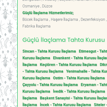
Osmaniye , Düzce
Güçlü İlaçlama Hizmetlerimiz;
Böcek İlaçlama , Haşere İlaçlama , Dezenfeksiyon ,
Fabrika İlaçlama
Güçlü İlaçlama Tahta Kurusu İ
Sincan - Tahta Kurusu İlaçlama
Etimesgut - Tah
Kurusu İlaçlama
Elvankent - Tahta Kurusu İlaçl
İlaçlama
Keçiören - Tahta Kurusu İlaçlama
Dik
- Tahta Kurusu İlaçlama
Yenimahalle - Tahta Ku
Kurusu İlaçlama
Ostim - Tahta Kurusu İlaçlama
Çayyolu - Tahta Kurusu İlaçlama
Eryaman - Taht
Kurusu İlaçlama
İvedik - Tahta Kurusu İlaçlama
İlaçlama
Başkent Sanayisi - Tahta Kurusu İlaçl
İlaçlama
İncek - Tahta Kurusu İlaçlama
Siteler