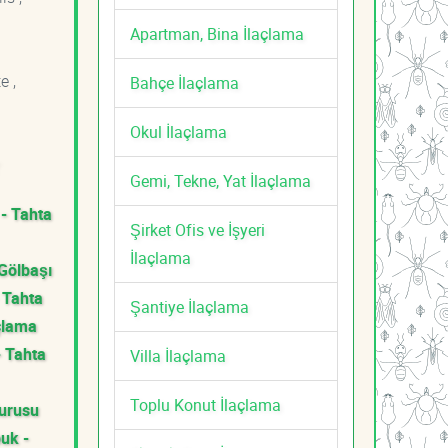
Apartman, Bina İlaçlama
e ,
Bahçe İlaçlama
Okul İlaçlama
Gemi, Tekne, Yat İlaçlama
 - Tahta
Şirket Ofis ve İşyeri
İlaçlama
Gölbaşı
 Tahta
Şantiye İlaçlama
çlama
- Tahta
Villa İlaçlama
Toplu Konut İlaçlama
Kurusu
uk -