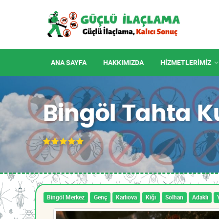
ANA SAYFA
HAKKIMIZDA
HIZMETLERIMIZ
Bingöl Tahta K
Bingöl Merkez
Genç
Karlıova
Kiğı
Solhan
Adaklı