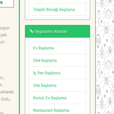
ek
Tespih Böceği İlaçlama
 uygun
Uygulama Alanları
yeti
ün!
Ev İlaçlama
Otel İlaçlama
İş Yeri İlaçlama
s ,
r ,
Site İlaçlama
ırklareli
Konut, Ev İlaçlama
 Ordu ,
Restaurant İlaçlama
is ,