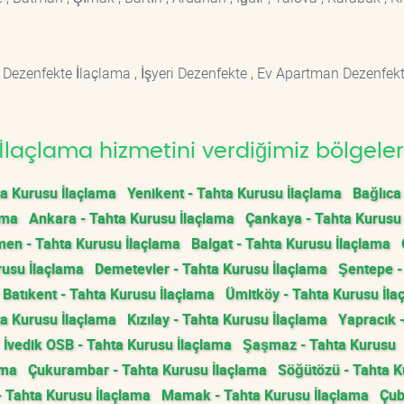
 Dezenfekte İlaçlama , İşyeri Dezenfekte , Ev Apartman Dezenfekt
laçlama hizmetini verdiğimiz bölgeler
ta Kurusu İlaçlama
Yenikent - Tahta Kurusu İlaçlama
Bağlıca
ama
Ankara - Tahta Kurusu İlaçlama
Çankaya - Tahta Kurusu
men - Tahta Kurusu İlaçlama
Balgat - Tahta Kurusu İlaçlama
rusu İlaçlama
Demetevler - Tahta Kurusu İlaçlama
Şentepe -
Batıkent - Tahta Kurusu İlaçlama
Ümitköy - Tahta Kurusu İla
a Kurusu İlaçlama
Kızılay - Tahta Kurusu İlaçlama
Yapracık 
İvedik OSB - Tahta Kurusu İlaçlama
Şaşmaz - Tahta Kurusu
ama
Çukurambar - Tahta Kurusu İlaçlama
Söğütözü - Tahta 
 - Tahta Kurusu İlaçlama
Mamak - Tahta Kurusu İlaçlama
Çub