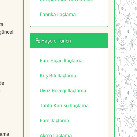
Fabrika İlaçlama
ta
 güncel
Haşere Türleri
Fare Sıçan İlaçlama
Kuş Biti İlaçlama
de
Uyuz Böceği İlaçlama
i
Tahta Kurusu İlaçlama
Fare İlaçlama
çlama
Akrep İlaçlama