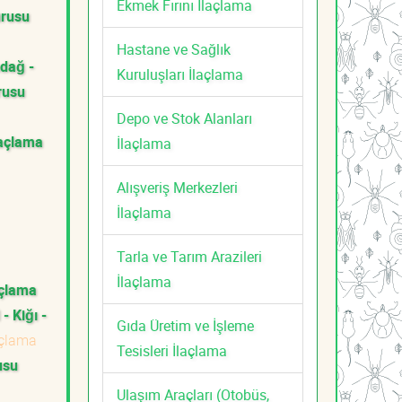
Ekmek Fırını İlaçlama
urusu
Hastane ve Sağlık
ndağ -
Kuruluşları İlaçlama
rusu
Depo ve Stok Alanları
laçlama
İlaçlama
Alışveriş Merkezleri
İlaçlama
Tarla ve Tarım Arazileri
İlaçlama
açlama
 - Kiğı -
Gıda Üretim ve İşleme
açlama
Tesisleri İlaçlama
usu
i
Ulaşım Araçları (Otobüs,