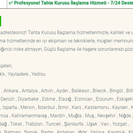
✅ Profesyonel Tahta Kurusu İlaçlama Hizmeti - 7/24 Dest
adrestesiniz! Tahta Kurusu İlaçlama hizmetlerimizle, kaliteli ve
ama hizmetlerinde en iyi ekipman ve tekniklerle, müşteri memnuni
iğinizi riske atmayın, Güçlü İlaçlama ile haşere sorunlarınızı çöz
lçeleri;
klı , Yayladere , Yedisu
kara , Antalya , Artvin , Aydın , Balıkesir , Bilecik , Bingöl , Bitli
enizli , Diyarbakır , Edirne , Elazığ , Erzincan , Erzurum , Eskişehi
sparta , Mersin , İstanbul , İzmir , Kars , Kastamonu , Kayseri , K
Manisa , Kahramanmaraş , Mardin , Muğla , Muş , Nevşehir , Niğde ,
rdağ , Tokat , Trabzon , Tunceli , Şanlıurfa , Uşak , Van , Yozgat ,
 Batman , Şırnak , Bartın , Ardahan , Iğdır , Yalova , Karabük , Kil