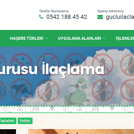
Telefon Numaramız:
Eposta Adresimiz :
0542 188 45 42
gucluilac
HAŞERE TÜRLERİ
UYGULAMA ALANLARI
İŞLEMLE
urusu İlaçlama
Yayladere
Yedisu