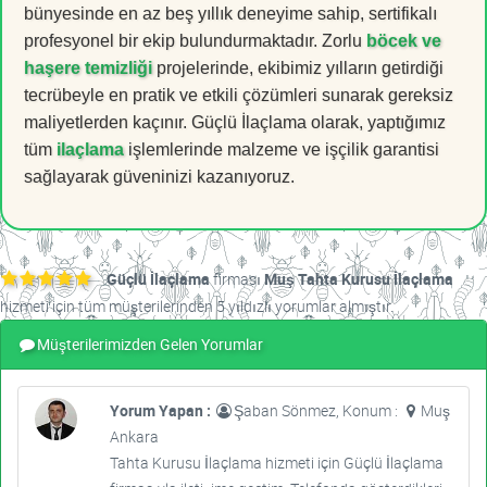
bünyesinde en az beş yıllık deneyime sahip, sertifikalı
profesyonel bir ekip bulundurmaktadır. Zorlu
böcek ve
haşere temizliği
projelerinde, ekibimiz yılların getirdiği
tecrübeyle en pratik ve etkili çözümleri sunarak gereksiz
maliyetlerden kaçınır. Güçlü İlaçlama olarak, yaptığımız
tüm
ilaçlama
işlemlerinde malzeme ve işçilik garantisi
sağlayarak güveninizi kazanıyoruz.
Güçlü İlaçlama
firması
Muş Tahta Kurusu İlaçlama
hizmeti için tüm müşterilerinden 5 yıldızlı yorumlar almıştır.
Müşterilerimizden Gelen Yorumlar
Yorum Yapan :
Şaban Sönmez, Konum :
Muş
Ankara
Tahta Kurusu İlaçlama hizmeti için Güçlü İlaçlama