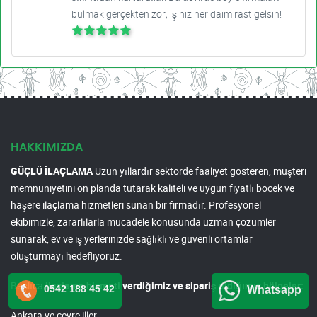
bulmak gerçekten zor; işiniz her daim rast gelsin!
HAKKIMIZDA
GÜÇLÜ İLAÇLAMA
Uzun yıllardır sektörde faaliyet gösteren, müşteri
memnuniyetini ön planda tutarak kaliteli ve uygun fiyatlı böcek ve
haşere ilaçlama hizmetleri sunan bir firmadır. Profesyonel
ekibimizle, zararlılarla mücadele konusunda uzman çözümler
sunarak, ev ve iş yerlerinizde sağlıklı ve güvenli ortamlar
oluşturmayı hedefliyoruz.
Başlıca
ilaçlama hizmeti verdiğimiz ve sipariş aldığımız bölgeler:
0542 188 45 42
Whatsapp
Ankara ve çevre iller.