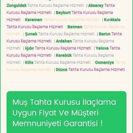
Zonguldak
Tahta Kurusu İlaçlama Hizmeti
|
Aksaray
Tahta
Kurusu İlaçlama Hizmeti
|
Bayburt
Tahta Kurusu İlaçlama
Hizmeti
|
Karaman
Tahta Kurusu İlaçlama Hizmeti
|
Kırıkkale
Tahta Kurusu İlaçlama Hizmeti
|
Batman
Tahta Kurusu İlaçlama
Hizmeti
|
Şırnak
Tahta Kurusu İlaçlama Hizmeti
|
Bartın
Tahta
Kurusu İlaçlama Hizmeti
|
Ardahan
Tahta Kurusu İlaçlama
Hizmeti
|
Iğdır
Tahta Kurusu İlaçlama Hizmeti
|
Yalova
Tahta
Kurusu İlaçlama Hizmeti
|
Karabük
Tahta Kurusu İlaçlama
Hizmeti
|
Kilis
Tahta Kurusu İlaçlama Hizmeti
|
Osmaniye
Tahta
Kurusu İlaçlama Hizmeti
|
Düzce
Tahta Kurusu İlaçlama Hizmeti
Muş Tahta Kurusu İlaçlama
Uygun Fiyat Ve Müşteri
Memnuniyeti Garantisi !