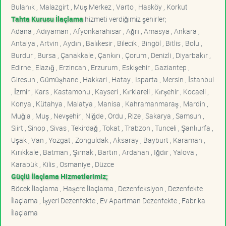
Bulanık , Malazgirt , Muş Merkez , Varto , Hasköy , Korkut
Tahta Kurusu İlaçlama
hizmeti verdiğimiz şehirler;
Adana , Adıyaman , Afyonkarahisar , Ağrı , Amasya , Ankara ,
Antalya , Artvin , Aydın , Balıkesir , Bilecik , Bingöl , Bitlis , Bolu ,
Burdur , Bursa , Çanakkale , Çankırı , Çorum , Denizli , Diyarbakır ,
Edirne , Elazığ , Erzincan , Erzurum , Eskişehir , Gaziantep ,
Giresun , Gümüşhane , Hakkari , Hatay , Isparta , Mersin , İstanbul
, İzmir , Kars , Kastamonu , Kayseri , Kırklareli , Kırşehir , Kocaeli ,
Konya , Kütahya , Malatya , Manisa , Kahramanmaraş , Mardin ,
Muğla , Muş , Nevşehir , Niğde , Ordu , Rize , Sakarya , Samsun ,
Siirt , Sinop , Sivas , Tekirdağ , Tokat , Trabzon , Tunceli , Şanlıurfa ,
Uşak , Van , Yozgat , Zonguldak , Aksaray , Bayburt , Karaman ,
Kırıkkale , Batman , Şırnak , Bartın , Ardahan , Iğdır , Yalova ,
Karabük , Kilis , Osmaniye , Düzce
Güçlü İlaçlama Hizmetlerimiz;
Böcek İlaçlama , Haşere İlaçlama , Dezenfeksiyon , Dezenfekte
İlaçlama , İşyeri Dezenfekte , Ev Apartman Dezenfekte , Fabrika
İlaçlama