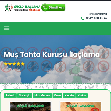
Telefon Numaramız:
0542 188 45 42
Menu
Muş Tahta Kurusu İlaçlama
Bulanık
Malazgirt
Muş Merkez
Varto
Hasköy
Korkut