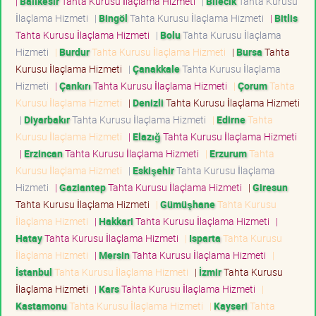
|
Balıkesir
Tahta Kurusu İlaçlama Hizmeti
|
Bilecik
Tahta Kurusu
İlaçlama Hizmeti
|
Bingöl
Tahta Kurusu İlaçlama Hizmeti
|
Bitlis
Tahta Kurusu İlaçlama Hizmeti
|
Bolu
Tahta Kurusu İlaçlama
Hizmeti
|
Burdur
Tahta Kurusu İlaçlama Hizmeti
|
Bursa
Tahta
Kurusu İlaçlama Hizmeti
|
Çanakkale
Tahta Kurusu İlaçlama
Hizmeti
|
Çankırı
Tahta Kurusu İlaçlama Hizmeti
|
Çorum
Tahta
Kurusu İlaçlama Hizmeti
|
Denizli
Tahta Kurusu İlaçlama Hizmeti
|
Diyarbakır
Tahta Kurusu İlaçlama Hizmeti
|
Edirne
Tahta
Kurusu İlaçlama Hizmeti
|
Elazığ
Tahta Kurusu İlaçlama Hizmeti
|
Erzincan
Tahta Kurusu İlaçlama Hizmeti
|
Erzurum
Tahta
Kurusu İlaçlama Hizmeti
|
Eskişehir
Tahta Kurusu İlaçlama
Hizmeti
|
Gaziantep
Tahta Kurusu İlaçlama Hizmeti
|
Giresun
Tahta Kurusu İlaçlama Hizmeti
|
Gümüşhane
Tahta Kurusu
İlaçlama Hizmeti
|
Hakkari
Tahta Kurusu İlaçlama Hizmeti
|
Hatay
Tahta Kurusu İlaçlama Hizmeti
|
Isparta
Tahta Kurusu
İlaçlama Hizmeti
|
Mersin
Tahta Kurusu İlaçlama Hizmeti
|
İstanbul
Tahta Kurusu İlaçlama Hizmeti
|
İzmir
Tahta Kurusu
İlaçlama Hizmeti
|
Kars
Tahta Kurusu İlaçlama Hizmeti
|
Kastamonu
Tahta Kurusu İlaçlama Hizmeti
|
Kayseri
Tahta