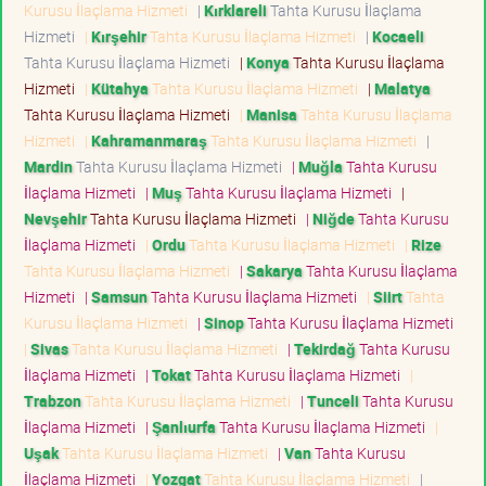
Kurusu İlaçlama Hizmeti
|
Kırklareli
Tahta Kurusu İlaçlama
Hizmeti
|
Kırşehir
Tahta Kurusu İlaçlama Hizmeti
|
Kocaeli
Tahta Kurusu İlaçlama Hizmeti
|
Konya
Tahta Kurusu İlaçlama
Hizmeti
|
Kütahya
Tahta Kurusu İlaçlama Hizmeti
|
Malatya
Tahta Kurusu İlaçlama Hizmeti
|
Manisa
Tahta Kurusu İlaçlama
Hizmeti
|
Kahramanmaraş
Tahta Kurusu İlaçlama Hizmeti
|
Mardin
Tahta Kurusu İlaçlama Hizmeti
|
Muğla
Tahta Kurusu
İlaçlama Hizmeti
|
Muş
Tahta Kurusu İlaçlama Hizmeti
|
Nevşehir
Tahta Kurusu İlaçlama Hizmeti
|
Niğde
Tahta Kurusu
İlaçlama Hizmeti
|
Ordu
Tahta Kurusu İlaçlama Hizmeti
|
Rize
Tahta Kurusu İlaçlama Hizmeti
|
Sakarya
Tahta Kurusu İlaçlama
Hizmeti
|
Samsun
Tahta Kurusu İlaçlama Hizmeti
|
Siirt
Tahta
Kurusu İlaçlama Hizmeti
|
Sinop
Tahta Kurusu İlaçlama Hizmeti
|
Sivas
Tahta Kurusu İlaçlama Hizmeti
|
Tekirdağ
Tahta Kurusu
İlaçlama Hizmeti
|
Tokat
Tahta Kurusu İlaçlama Hizmeti
|
Trabzon
Tahta Kurusu İlaçlama Hizmeti
|
Tunceli
Tahta Kurusu
İlaçlama Hizmeti
|
Şanlıurfa
Tahta Kurusu İlaçlama Hizmeti
|
Uşak
Tahta Kurusu İlaçlama Hizmeti
|
Van
Tahta Kurusu
İlaçlama Hizmeti
|
Yozgat
Tahta Kurusu İlaçlama Hizmeti
|