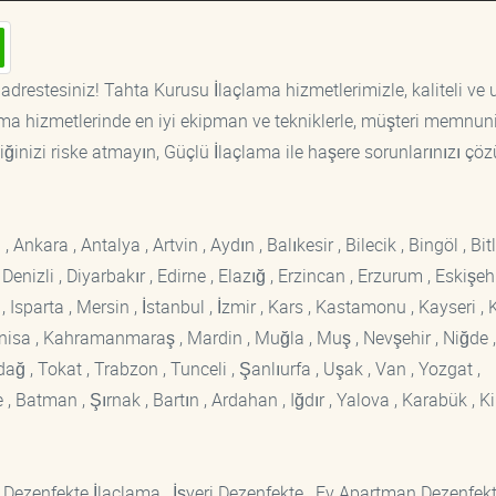
adrestesiniz! Tahta Kurusu İlaçlama hizmetlerimizle, kaliteli ve
ama hizmetlerinde en iyi ekipman ve tekniklerle, müşteri memnuni
iğinizi riske atmayın, Güçlü İlaçlama ile haşere sorunlarınızı çöz
kara , Antalya , Artvin , Aydın , Balıkesir , Bilecik , Bingöl , Bitli
enizli , Diyarbakır , Edirne , Elazığ , Erzincan , Erzurum , Eskişehi
sparta , Mersin , İstanbul , İzmir , Kars , Kastamonu , Kayseri , K
Manisa , Kahramanmaraş , Mardin , Muğla , Muş , Nevşehir , Niğde ,
rdağ , Tokat , Trabzon , Tunceli , Şanlıurfa , Uşak , Van , Yozgat ,
 Batman , Şırnak , Bartın , Ardahan , Iğdır , Yalova , Karabük , Kil
 Dezenfekte İlaçlama , İşyeri Dezenfekte , Ev Apartman Dezenfekt