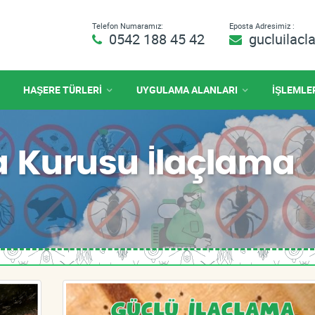
Telefon Numaramız:
Eposta Adresimiz :
0542 188 45 42
gucluilac
HAŞERE TÜRLERİ
UYGULAMA ALANLARI
İŞLEMLE
a Kurusu İlaçlama