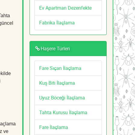
Ev Apartman Dezenfekte
Tahta
Fabrika İlaçlama
 güncel
Haşere Türleri
Fare Sıçan İlaçlama
ekilde
i
Kuş Biti İlaçlama
Uyuz Böceği İlaçlama
Tahta Kurusu İlaçlama
İlaçlama
Fare İlaçlama
z ve