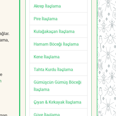
Akrep İlaçlama
Pire İlaçlama
Kulağakaçan İlaçlama
ağlar.
çlama,
Hamam Böceği İlaçlama
Kene İlaçlama
Tahta Kurdu İlaçlama
de
m
Gümüşcün Gümüş Böceği
İlaçlama
Çıyan & Kırkayak İlaçlama
Güve İlaçlama
zman