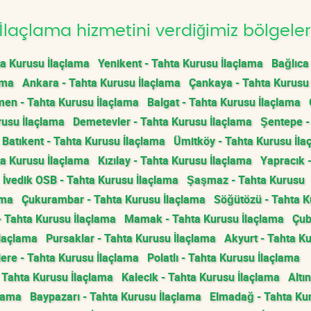
laçlama hizmetini verdiğimiz bölgeler
ta Kurusu İlaçlama
Yenikent - Tahta Kurusu İlaçlama
Bağlıca
ama
Ankara - Tahta Kurusu İlaçlama
Çankaya - Tahta Kurusu
men - Tahta Kurusu İlaçlama
Balgat - Tahta Kurusu İlaçlama
rusu İlaçlama
Demetevler - Tahta Kurusu İlaçlama
Şentepe -
Batıkent - Tahta Kurusu İlaçlama
Ümitköy - Tahta Kurusu İla
a Kurusu İlaçlama
Kızılay - Tahta Kurusu İlaçlama
Yapracık 
İvedik OSB - Tahta Kurusu İlaçlama
Şaşmaz - Tahta Kurusu
ama
Çukurambar - Tahta Kurusu İlaçlama
Söğütözü - Tahta 
 - Tahta Kurusu İlaçlama
Mamak - Tahta Kurusu İlaçlama
Çub
İlaçlama
Pursaklar - Tahta Kurusu İlaçlama
Akyurt - Tahta K
ere - Tahta Kurusu İlaçlama
Polatlı - Tahta Kurusu İlaçlama
- Tahta Kurusu İlaçlama
Kalecik - Tahta Kurusu İlaçlama
Altı
çlama
Baypazarı - Tahta Kurusu İlaçlama
Elmadağ - Tahta Ku