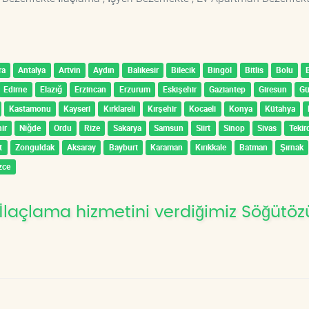
ra
Antalya
Artvin
Aydın
Balıkesir
Bilecik
Bingöl
Bitlis
Bolu
Edirne
Elazığ
Erzincan
Erzurum
Eskişehir
Gaziantep
Giresun
G
Kastamonu
Kayseri
Kırklareli
Kırşehir
Kocaeli
Konya
Kütahya
ir
Niğde
Ordu
Rize
Sakarya
Samsun
Siirt
Sinop
Sivas
Tekir
t
Zonguldak
Aksaray
Bayburt
Karaman
Kırıkkale
Batman
Şırnak
zce
İlaçlama hizmetini verdiğimiz Söğütöz