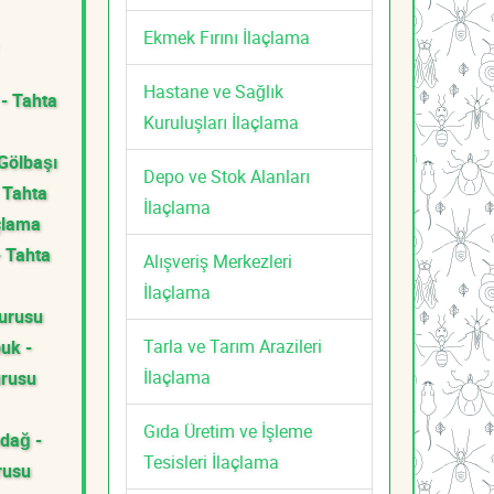
Ekmek Fırını İlaçlama
Hastane ve Sağlık
 - Tahta
Kuruluşları İlaçlama
Gölbaşı
Depo ve Stok Alanları
 Tahta
İlaçlama
çlama
- Tahta
Alışveriş Merkezleri
İlaçlama
Kurusu
Tarla ve Tarım Arazileri
uk -
İlaçlama
urusu
Gıda Üretim ve İşleme
ndağ -
Tesisleri İlaçlama
rusu