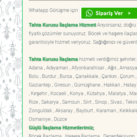
Whatapp Görüşme için
Tahta Kurusu İlaçlama Hizmeti
Arıyorsanız, doğru 
fiyatlı çözümler sunuyoruz. Böcek ve haşere ilaçl
garantisiyle hizmet veriyoruz. Sağlığınızı ve güvenl
Tahta Kurusu İlaçlama
hizmeti verdiğimiz şehirler;
Adana , Adıyaman , Afyonkarahisar , Ağrı , Amasya , An
Bolu , Burdur , Bursa , Çanakkale , Çankırı , Çorum , D
Gaziantep , Giresun , Gümüşhane , Hakkari , Hatay , I
, Kırşehir , Kocaeli , Konya , Kütahya , Malatya , 
Rize , Sakarya , Samsun , Siirt , Sinop , Sivas , Teki
Zonguldak , Aksaray , Bayburt , Karaman , Kırıkkale ,
Osmaniye , Düzce
Güçlü İlaçlama Hizmetlerimiz;
Böcek İlaçlama , Haşere İlaçlama , Dezenfeksiyon ,