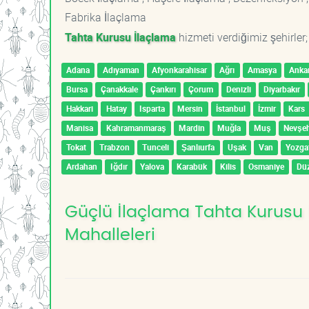
Fabrika İlaçlama
Tahta Kurusu İlaçlama
hizmeti verdiğimiz şehirler;
Adana
Adıyaman
Afyonkarahisar
Ağrı
Amasya
Anka
Bursa
Çanakkale
Çankırı
Çorum
Denizli
Diyarbakır
Hakkari
Hatay
Isparta
Mersin
İstanbul
İzmir
Kars
Manisa
Kahramanmaraş
Mardin
Muğla
Muş
Nevşeh
Tokat
Trabzon
Tunceli
Şanlıurfa
Uşak
Van
Yozga
Ardahan
Iğdır
Yalova
Karabük
Kilis
Osmaniye
Dü
Güçlü İlaçlama Tahta Kurusu 
Mahalleleri