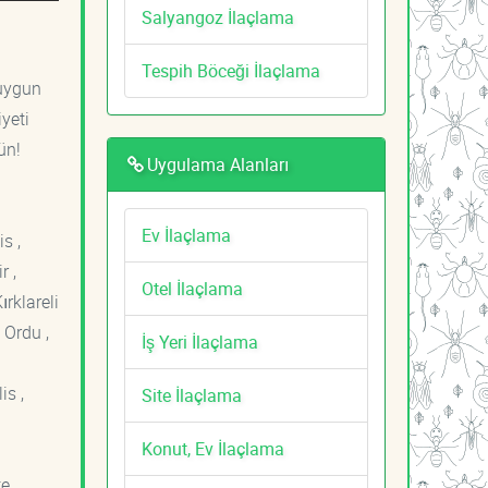
Salyangoz İlaçlama
Tespih Böceği İlaçlama
 uygun
yeti
ün!
Uygulama Alanları
Ev İlaçlama
s ,
r ,
Otel İlaçlama
ırklareli
 Ordu ,
İş Yeri İlaçlama
is ,
Site İlaçlama
Konut, Ev İlaçlama
e ,