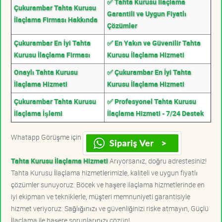
✅ Tahta Kurusu İlaçlama
Çukurambar Tahta Kurusu
Garantili ve Uygun Fiyatlı
İlaçlama Firması Hakkında
Çözümler
Çukurambar En İyi Tahta
✅ En Yakın ve Güvenilir Tahta
Kurusu İlaçlama Firması
Kurusu İlaçlama Hizmeti
Onaylı Tahta Kurusu
✅ Çukurambar En İyi Tahta
İlaçlama Hizmeti
Kurusu İlaçlama Hizmeti
Çukurambar Tahta Kurusu
✅ Profesyonel Tahta Kurusu
İlaçlama İşlemi
İlaçlama Hizmeti - 7/24 Destek
Whatapp Görüşme için
Tahta Kurusu İlaçlama Hizmeti
Arıyorsanız, doğru adrestesiniz!
Tahta Kurusu İlaçlama hizmetlerimizle, kaliteli ve uygun fiyatlı
çözümler sunuyoruz. Böcek ve haşere ilaçlama hizmetlerinde en
iyi ekipman ve tekniklerle, müşteri memnuniyeti garantisiyle
hizmet veriyoruz. Sağlığınızı ve güvenliğinizi riske atmayın, Güçlü
İlaçlama ile haşere sorunlarınızı çözün!