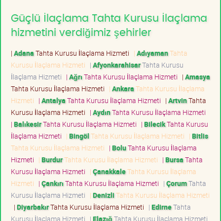
Güçlü İlaçlama Tahta Kurusu İlaçlama
hizmetini verdiğimiz şehirler
|
Adana
Tahta Kurusu İlaçlama Hizmeti
|
Adıyaman
Tahta
Kurusu İlaçlama Hizmeti
|
Afyonkarahisar
Tahta Kurusu
İlaçlama Hizmeti
|
Ağrı
Tahta Kurusu İlaçlama Hizmeti
|
Amasya
Tahta Kurusu İlaçlama Hizmeti
|
Ankara
Tahta Kurusu İlaçlama
Hizmeti
|
Antalya
Tahta Kurusu İlaçlama Hizmeti
|
Artvin
Tahta
Kurusu İlaçlama Hizmeti
|
Aydın
Tahta Kurusu İlaçlama Hizmeti
|
Balıkesir
Tahta Kurusu İlaçlama Hizmeti
|
Bilecik
Tahta Kurusu
İlaçlama Hizmeti
|
Bingöl
Tahta Kurusu İlaçlama Hizmeti
|
Bitlis
Tahta Kurusu İlaçlama Hizmeti
|
Bolu
Tahta Kurusu İlaçlama
Hizmeti
|
Burdur
Tahta Kurusu İlaçlama Hizmeti
|
Bursa
Tahta
Kurusu İlaçlama Hizmeti
|
Çanakkale
Tahta Kurusu İlaçlama
Hizmeti
|
Çankırı
Tahta Kurusu İlaçlama Hizmeti
|
Çorum
Tahta
Kurusu İlaçlama Hizmeti
|
Denizli
Tahta Kurusu İlaçlama Hizmeti
|
Diyarbakır
Tahta Kurusu İlaçlama Hizmeti
|
Edirne
Tahta
Kurusu İlaçlama Hizmeti
|
Elazığ
Tahta Kurusu İlaçlama Hizmeti