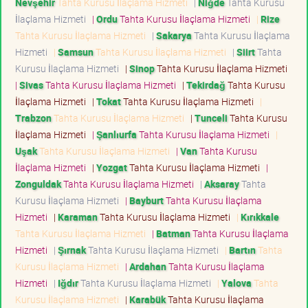
Nevşehir
Tahta Kurusu İlaçlama Hizmeti
|
Niğde
Tahta Kurusu
İlaçlama Hizmeti
|
Ordu
Tahta Kurusu İlaçlama Hizmeti
|
Rize
Tahta Kurusu İlaçlama Hizmeti
|
Sakarya
Tahta Kurusu İlaçlama
Hizmeti
|
Samsun
Tahta Kurusu İlaçlama Hizmeti
|
Siirt
Tahta
Kurusu İlaçlama Hizmeti
|
Sinop
Tahta Kurusu İlaçlama Hizmeti
|
Sivas
Tahta Kurusu İlaçlama Hizmeti
|
Tekirdağ
Tahta Kurusu
İlaçlama Hizmeti
|
Tokat
Tahta Kurusu İlaçlama Hizmeti
|
Trabzon
Tahta Kurusu İlaçlama Hizmeti
|
Tunceli
Tahta Kurusu
İlaçlama Hizmeti
|
Şanlıurfa
Tahta Kurusu İlaçlama Hizmeti
|
Uşak
Tahta Kurusu İlaçlama Hizmeti
|
Van
Tahta Kurusu
İlaçlama Hizmeti
|
Yozgat
Tahta Kurusu İlaçlama Hizmeti
|
Zonguldak
Tahta Kurusu İlaçlama Hizmeti
|
Aksaray
Tahta
Kurusu İlaçlama Hizmeti
|
Bayburt
Tahta Kurusu İlaçlama
Hizmeti
|
Karaman
Tahta Kurusu İlaçlama Hizmeti
|
Kırıkkale
Tahta Kurusu İlaçlama Hizmeti
|
Batman
Tahta Kurusu İlaçlama
Hizmeti
|
Şırnak
Tahta Kurusu İlaçlama Hizmeti
|
Bartın
Tahta
Kurusu İlaçlama Hizmeti
|
Ardahan
Tahta Kurusu İlaçlama
Hizmeti
|
Iğdır
Tahta Kurusu İlaçlama Hizmeti
|
Yalova
Tahta
Kurusu İlaçlama Hizmeti
|
Karabük
Tahta Kurusu İlaçlama