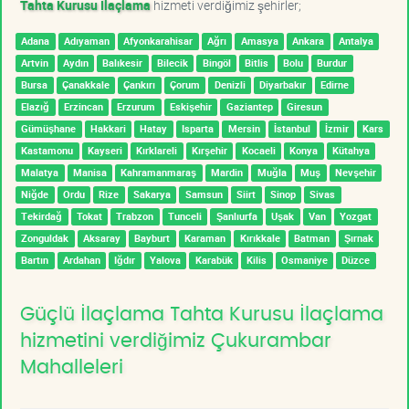
Tahta Kurusu İlaçlama
hizmeti verdiğimiz şehirler;
Adana
Adıyaman
Afyonkarahisar
Ağrı
Amasya
Ankara
Antalya
Artvin
Aydın
Balıkesir
Bilecik
Bingöl
Bitlis
Bolu
Burdur
Bursa
Çanakkale
Çankırı
Çorum
Denizli
Diyarbakır
Edirne
Elazığ
Erzincan
Erzurum
Eskişehir
Gaziantep
Giresun
Gümüşhane
Hakkari
Hatay
Isparta
Mersin
İstanbul
İzmir
Kars
Kastamonu
Kayseri
Kırklareli
Kırşehir
Kocaeli
Konya
Kütahya
Malatya
Manisa
Kahramanmaraş
Mardin
Muğla
Muş
Nevşehir
Niğde
Ordu
Rize
Sakarya
Samsun
Siirt
Sinop
Sivas
Tekirdağ
Tokat
Trabzon
Tunceli
Şanlıurfa
Uşak
Van
Yozgat
Zonguldak
Aksaray
Bayburt
Karaman
Kırıkkale
Batman
Şırnak
Bartın
Ardahan
Iğdır
Yalova
Karabük
Kilis
Osmaniye
Düzce
Güçlü İlaçlama Tahta Kurusu İlaçlama
hizmetini verdiğimiz Çukurambar
Mahalleleri