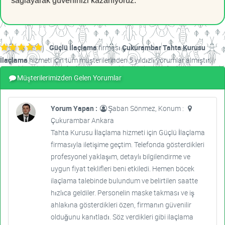
sağlayarak güveninizi kazanıyoruz.
Güçlü İlaçlama
firması
Çukurambar Tahta Kurusu
İlaçlama
hizmeti için tüm müşterilerinden 5 yıldızlı yorumlar almıştır.
Müşterilerimizden Gelen Yorumlar
Yorum Yapan :
Şaban Sönmez, Konum :
Çukurambar Ankara
Tahta Kurusu İlaçlama hizmeti için Güçlü İlaçlama
firmasıyla iletişime geçtim. Telefonda gösterdikleri
profesyonel yaklaşım, detaylı bilgilendirme ve
uygun fiyat teklifleri beni etkiledi. Hemen böcek
ilaçlama talebinde bulundum ve belirtilen saatte
hızlıca geldiler. Personelin maske takması ve iş
ahlakına gösterdikleri özen, firmanın güvenilir
olduğunu kanıtladı. Söz verdikleri gibi ilaçlama