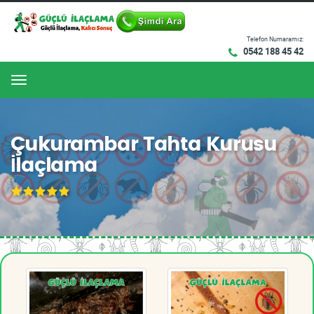
Telefon Numaramız:
0542 188 45 42
Menu
Çukurambar Tahta Kurusu
İlaçlama