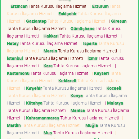
|
Erzincan
Tahta Kurusu İlaçlama Hizmeti
|
Erzurum
Tahta
Kurusu İlaçlama Hizmeti
|
Eskişehir
Tahta Kurusu İlaçlama
Hizmeti
|
Gaziantep
Tahta Kurusu İlaçlama Hizmeti
|
Giresun
Tahta Kurusu İlaçlama Hizmeti
|
Gümüşhane
Tahta Kurusu
İlaçlama Hizmeti
|
Hakkari
Tahta Kurusu İlaçlama Hizmeti
|
Hatay
Tahta Kurusu İlaçlama Hizmeti
|
Isparta
Tahta Kurusu
İlaçlama Hizmeti
|
Mersin
Tahta Kurusu İlaçlama Hizmeti
|
İstanbul
Tahta Kurusu İlaçlama Hizmeti
|
İzmir
Tahta Kurusu
İlaçlama Hizmeti
|
Kars
Tahta Kurusu İlaçlama Hizmeti
|
Kastamonu
Tahta Kurusu İlaçlama Hizmeti
|
Kayseri
Tahta
Kurusu İlaçlama Hizmeti
|
Kırklareli
Tahta Kurusu İlaçlama
Hizmeti
|
Kırşehir
Tahta Kurusu İlaçlama Hizmeti
|
Kocaeli
Tahta Kurusu İlaçlama Hizmeti
|
Konya
Tahta Kurusu İlaçlama
Hizmeti
|
Kütahya
Tahta Kurusu İlaçlama Hizmeti
|
Malatya
Tahta Kurusu İlaçlama Hizmeti
|
Manisa
Tahta Kurusu İlaçlama
Hizmeti
|
Kahramanmaraş
Tahta Kurusu İlaçlama Hizmeti
|
Mardin
Tahta Kurusu İlaçlama Hizmeti
|
Muğla
Tahta Kurusu
İlaçlama Hizmeti
|
Muş
Tahta Kurusu İlaçlama Hizmeti
|