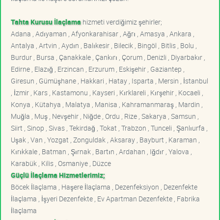
Tahta Kurusu İlaçlama
hizmeti verdiğimiz şehirler;
Adana , Adıyaman , Afyonkarahisar , Ağrı , Amasya , Ankara ,
Antalya , Artvin , Aydın , Balıkesir , Bilecik , Bingöl , Bitlis , Bolu ,
Burdur , Bursa , Çanakkale , Çankırı , Çorum , Denizli , Diyarbakır ,
Edirne , Elazığ , Erzincan , Erzurum , Eskişehir , Gaziantep ,
Giresun , Gümüşhane , Hakkari , Hatay , Isparta , Mersin , İstanbul
, İzmir , Kars , Kastamonu , Kayseri , Kırklareli , Kırşehir , Kocaeli ,
Konya , Kütahya , Malatya , Manisa , Kahramanmaraş , Mardin ,
Muğla , Muş , Nevşehir , Niğde , Ordu , Rize , Sakarya , Samsun ,
Siirt , Sinop , Sivas , Tekirdağ , Tokat , Trabzon , Tunceli , Şanlıurfa ,
Uşak , Van , Yozgat , Zonguldak , Aksaray , Bayburt , Karaman ,
Kırıkkale , Batman , Şırnak , Bartın , Ardahan , Iğdır , Yalova ,
Karabük , Kilis , Osmaniye , Düzce
Güçlü İlaçlama Hizmetlerimiz;
Böcek İlaçlama , Haşere İlaçlama , Dezenfeksiyon , Dezenfekte
İlaçlama , İşyeri Dezenfekte , Ev Apartman Dezenfekte , Fabrika
İlaçlama