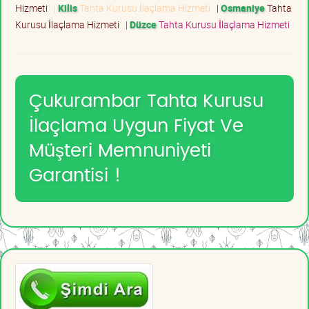
Hizmeti
|
Kilis
Tahta Kurusu İlaçlama Hizmeti
|
Osmaniye
Tahta
Kurusu İlaçlama Hizmeti
|
Düzce
Tahta Kurusu İlaçlama Hizmeti
Çukurambar Tahta Kurusu
İlaçlama Uygun Fiyat Ve
Müşteri Memnuniyeti
Garantisi !