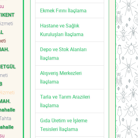
su
Ekmek Fırını İlaçlama
TIKENT
Hizmeti
Hastane ve Sağlık
AL
Kuruluşları İlaçlama
meti
Depo ve Stok Alanları
MAH.
İlaçlama
METGÜL
Alışveriş Merkezleri
zmeti
İlaçlama
B
Hizmeti
Tarla ve Tarım Arazileri
MAH.
İlaçlama
mahalle
Tahta
Gıda Üretim ve İşleme
ahalle
Tesisleri İlaçlama
su