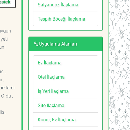
estek
Salyangoz İlaçlama
Tespih Böceği İlaçlama
 uygun
yeti
Uygulama Alanları
ün!
Ev İlaçlama
s ,
Otel İlaçlama
r ,
ırklareli
İş Yeri İlaçlama
 Ordu ,
Site İlaçlama
is ,
Konut, Ev İlaçlama