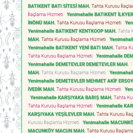
BATIKENT BATI SİTESİ MAH.
Tahta Kurusu İlaçl
İlaçlama Hizmeti
Yenimahalle BATIKENT İLKYE
İNÖNÜ MAH.
Tahta Kurusu İlaçlama Hizmeti
Yen
Yenimahalle BATIKENT KENTKOOP MAH.
Tahta 
MAH.
Tahta Kurusu İlaçlama Hizmeti
Yenimaha
Yenimahalle BATIKENT YENİ BATI MAH.
Tahta Ku
Tahta Kurusu İlaçlama Hizmeti
Yenimahalle D
Yenimahalle DEMETEVLER DEMETEVLER MAH.
T
MAH.
Tahta Kurusu İlaçlama Hizmeti
Yenimaha
Yenimahalle DEMETEVLER MEHMET AKİF ERSO
İVEDİK MAH.
Tahta Kurusu İlaçlama Hizmeti
Yen
Yenimahalle KARŞIYAKA BARIŞ MAH.
Tahta Ku
Tahta Kurusu İlaçlama Hizmeti
Yenimahalle KA
KARŞIYAKA YEŞİLEVLER MAH.
Tahta Kurusu İla
Kurusu İlaçlama Hizmeti
Yenimahalle MACUNKÖ
MACUNKÖY MACUN MAH.
Tahta Kurusu İlaçlam