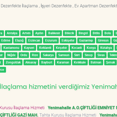
 Dezenfekte İlaçlama , İşyeri Dezenfekte , Ev Apartman Dezenfekt
ra
Antalya
Artvin
Aydın
Balıkesir
Bilecik
Bingöl
Bitlis
Bolu
Edirne
Elazığ
Erzincan
Erzurum
Eskişehir
Gaziantep
Giresun
G
Kastamonu
Kayseri
Kırklareli
Kırşehir
Kocaeli
Konya
Kütahya
ir
Niğde
Ordu
Rize
Sakarya
Samsun
Siirt
Sinop
Sivas
Tekir
t
Zonguldak
Aksaray
Bayburt
Karaman
Kırıkkale
Batman
Şırnak
zce
İlaçlama hizmetini verdiğimiz Yenima
Kurusu İlaçlama Hizmeti
Yenimahalle A.O.ÇİFTLİĞİ EMNİYET
.ÇİFTLİĞİ GAZİ MAH.
Tahta Kurusu İlaçlama Hizmeti
Yenimaha