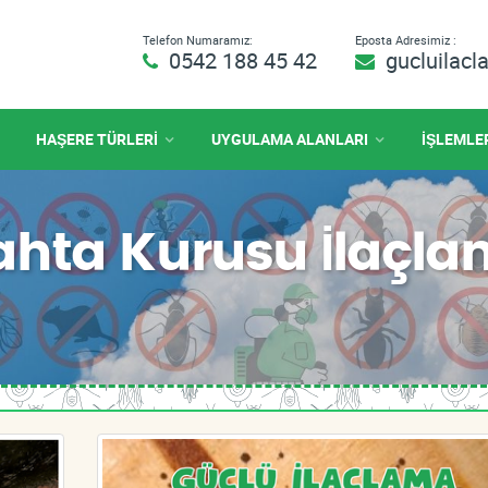
Telefon Numaramız:
Eposta Adresimiz :
0542 188 45 42
gucluilac
HAŞERE TÜRLERİ
UYGULAMA ALANLARI
İŞLEMLE
ahta Kurusu İlaçl