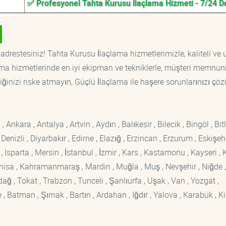
✅ Profesyonel Tahta Kurusu İlaçlama Hizmeti - 7/24 D
adrestesiniz! Tahta Kurusu İlaçlama hizmetlerimizle, kaliteli ve
ama hizmetlerinde en iyi ekipman ve tekniklerle, müşteri memnuni
iğinizi riske atmayın, Güçlü İlaçlama ile haşere sorunlarınızı çöz
kara , Antalya , Artvin , Aydın , Balıkesir , Bilecik , Bingöl , Bitli
enizli , Diyarbakır , Edirne , Elazığ , Erzincan , Erzurum , Eskişehi
sparta , Mersin , İstanbul , İzmir , Kars , Kastamonu , Kayseri , K
Manisa , Kahramanmaraş , Mardin , Muğla , Muş , Nevşehir , Niğde ,
rdağ , Tokat , Trabzon , Tunceli , Şanlıurfa , Uşak , Van , Yozgat ,
 Batman , Şırnak , Bartın , Ardahan , Iğdır , Yalova , Karabük , Kil