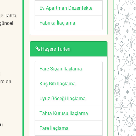
Ev Apartman Dezenfekte
le Tahta
Fabrika İlaçlama
 güncel
Haşere Türleri
Fare Sıçan İlaçlama
i
ere en
Kuş Biti İlaçlama
Uyuz Böceği İlaçlama
Tahta Kurusu İlaçlama
su
Fare İlaçlama