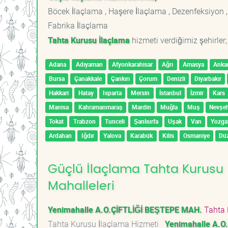
Böcek İlaçlama , Haşere İlaçlama , Dezenfeksiyon ,
Fabrika İlaçlama
Tahta Kurusu İlaçlama
hizmeti verdiğimiz şehirler;
Adana
Adıyaman
Afyonkarahisar
Ağrı
Amasya
Anka
Bursa
Çanakkale
Çankırı
Çorum
Denizli
Diyarbakır
Hakkari
Hatay
Isparta
Mersin
İstanbul
İzmir
Kars
Manisa
Kahramanmaraş
Mardin
Muğla
Muş
Nevşeh
Tokat
Trabzon
Tunceli
Şanlıurfa
Uşak
Van
Yozga
Ardahan
Iğdır
Yalova
Karabük
Kilis
Osmaniye
Dü
Güçlü İlaçlama Tahta Kurusu 
Mahalleleri
Yenimahalle A.O.ÇİFTLİĞİ BEŞTEPE MAH.
Tahta 
Tahta Kurusu İlaçlama Hizmeti
Yenimahalle A.O