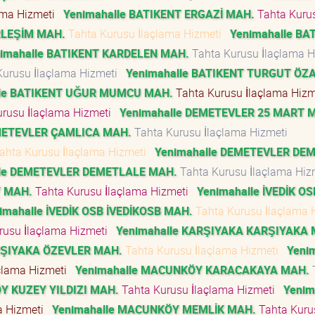
ama Hizmeti
Yenimahalle BATIKENT ERGAZİ MAH.
Tahta Kuru
RLEŞİM MAH.
Tahta Kurusu İlaçlama Hizmeti
Yenimahalle BA
imahalle BATIKENT KARDELEN MAH.
Tahta Kurusu İlaçlama 
Kurusu İlaçlama Hizmeti
Yenimahalle BATIKENT TURGUT ÖZ
lle BATIKENT UĞUR MUMCU MAH.
Tahta Kurusu İlaçlama Hiz
rusu İlaçlama Hizmeti
Yenimahalle DEMETEVLER 25 MART 
EMETEVLER ÇAMLICA MAH.
Tahta Kurusu İlaçlama Hizmeti
ahta Kurusu İlaçlama Hizmeti
Yenimahalle DEMETEVLER DE
lle DEMETEVLER DEMETLALE MAH.
Tahta Kurusu İlaçlama Hi
Y MAH.
Tahta Kurusu İlaçlama Hizmeti
Yenimahalle İVEDİK OS
imahalle İVEDİK OSB İVEDİKOSB MAH.
Tahta Kurusu İlaçlama 
rusu İlaçlama Hizmeti
Yenimahalle KARŞIYAKA KARŞIYAKA 
RŞIYAKA ÖZEVLER MAH.
Tahta Kurusu İlaçlama Hizmeti
Yeni
çlama Hizmeti
Yenimahalle MACUNKÖY KARACAKAYA MAH.
Y KUZEY YILDIZI MAH.
Tahta Kurusu İlaçlama Hizmeti
Yenim
a Hizmeti
Yenimahalle MACUNKÖY MEMLİK MAH.
Tahta Kuru