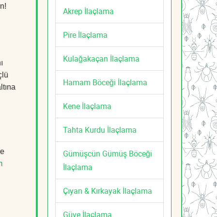
n!
Akrep İlaçlama
Pire İlaçlama
Kulağakaçan İlaçlama
ı
çlü
Hamam Böceği İlaçlama
ltına
Kene İlaçlama
Tahta Kurdu İlaçlama
de
Gümüşcün Gümüş Böceği
m
İlaçlama
Çıyan & Kırkayak İlaçlama
Güve İlaçlama