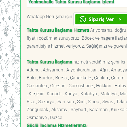
Yenimahalle Tahta Kurusu İlaçlama İşlemi
Whatapp Görüşme için
Tahta Kurusu İlaçlama Hizmeti
Arıyorsanız, doğru 
fiyatlı çözümler sunuyoruz. Böcek ve haşere ilaçl
garantisiyle hizmet veriyoruz. Sağlığınızı ve güvenl
Tahta Kurusu İlaçlama
hizmeti verdiğimiz şehirler;
Adana , Adıyaman , Afyonkarahisar , Ağrı , Amasya , An
Bolu , Burdur , Bursa , Çanakkale , Çankırı , Çorum , D
Gaziantep , Giresun , Gümüşhane , Hakkari , Hatay , I
, Kırşehir , Kocaeli , Konya , Kütahya , Malatya , 
Rize , Sakarya , Samsun , Siirt , Sinop , Sivas , Teki
Zonguldak , Aksaray , Bayburt , Karaman , Kırıkkale ,
Osmaniye , Düzce
Güçlü İlaçlama Hizmetlerimiz;